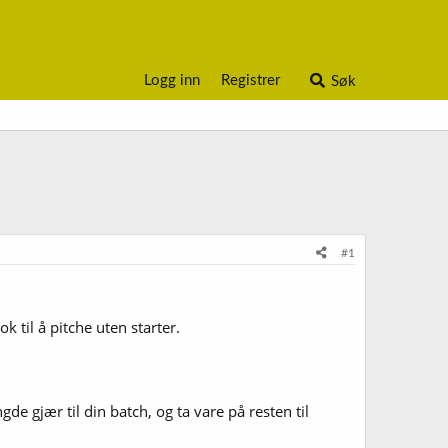
Logg inn
Registrer
Søk
#1
 til å pitche uten starter.
gde gjær til din batch, og ta vare på resten til