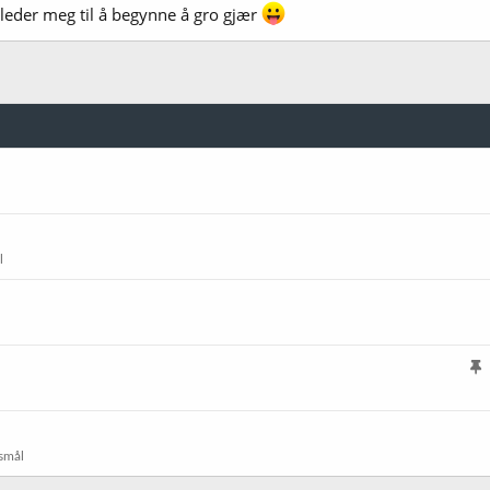
ugleder meg til å begynne å gro gjær
l
l
i
s
smål
t
r