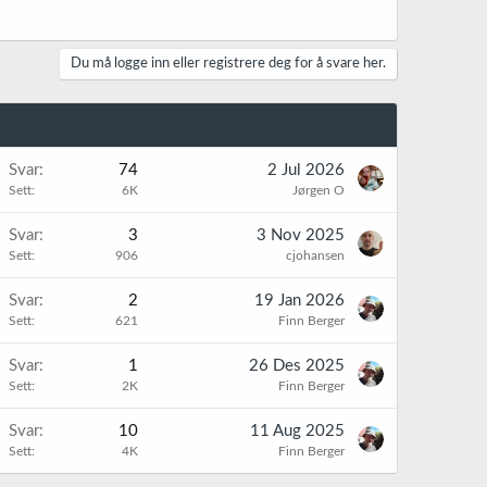
Du må logge inn eller registrere deg for å svare her.
Svar
74
2 Jul 2026
Sett
6K
Jørgen O
Svar
3
3 Nov 2025
Sett
906
cjohansen
Svar
2
19 Jan 2026
Sett
621
Finn Berger
K
Svar
1
26 Des 2025
Sett
2K
Finn Berger
Svar
10
11 Aug 2025
Sett
4K
Finn Berger