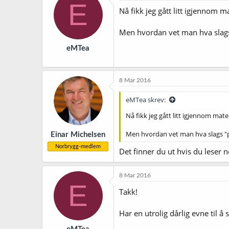
E
Nå fikk jeg gått litt igjennom m
Men hvordan vet man hva slags 
eMTea
8 Mar 2016
eMTea skrev:
Nå fikk jeg gått litt igjennom mate
Men hvordan vet man hva slags "pit
Einar Michelsen
Norbrygg-medlem
Det finner du ut hvis du leser 
8 Mar 2016
E
Takk!
Har en utrolig dårlig evne til å 