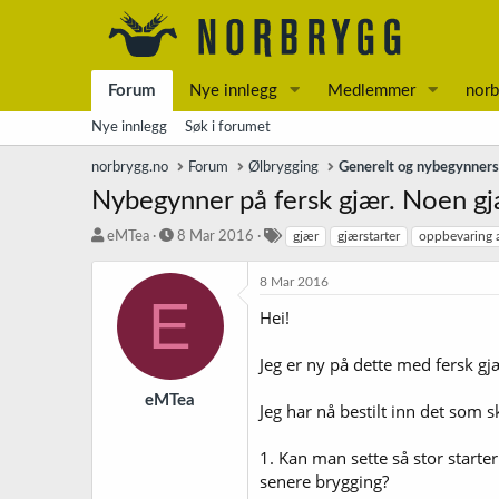
Forum
Nye innlegg
Medlemmer
norb
Nye innlegg
Søk i forumet
norbrygg.no
Forum
Ølbrygging
Generelt og nybegynner
Nybegynner på fersk gjær. Noen gj
T
S
S
eMTea
8 Mar 2016
gjær
gjærstarter
oppbevaring 
r
t
t
å
a
i
8 Mar 2016
d
r
k
E
Hei!
s
t
k
t
d
o
a
a
r
Jeg er ny på dette med fersk gj
r
t
d
t
o
eMTea
Jeg har nå bestilt inn det som sk
e
r
1. Kan man sette så stor starter
senere brygging?