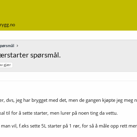
rygg.no
spørsmål
ærstarter spørsmål.
av gjær
ær, dvs, jeg har brygget med det, men de gangen kjøpte jeg meg nok
al til for å sette starter, men lurer på noen ting da vettu.
 man vil, f.eks sette 5L starter på 1 rør, for så å måle opp rett men