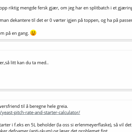
pp riktig mengde fersk gjær, om jeg har en splitbatch i et gjærin
an dekantere til det er 0 vørter igjen på toppen, og ha på passend
spm på en gang.
ter,så litt kan du ta med..
ersfriend til å beregne hele greia.
east-pitch-rate-and-starter-calculator/
arter i f.eks en 5L beholder (la oss si erlenmeyerflaske), så vil d
er defoamer (anti-skum) og løser det problemet fint.