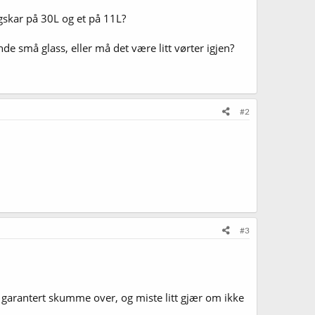
gskar på 30L og et på 11L?
e små glass, eller må det være litt vørter igjen?
#2
#3
et garantert skumme over, og miste litt gjær om ikke