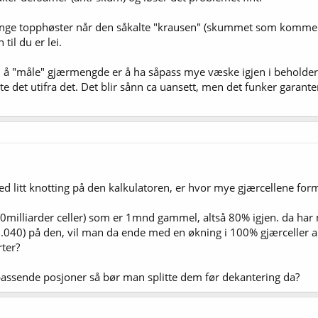
ange topphøster når den såkalte "krausen" (skummet som kommer 
 til du er lei.
 å "måle" gjærmengde er å ha såpass mye væske igjen i beholder
tte det utifra det. Det blir sånn ca uansett, men det funker garan
med litt knotting på den kalkulatoren, er hvor mye gjærcellene forme
illiarder celler) som er 1mnd gammel, altså 80% igjen. da har m
1.040) på den, vil man da ende med en økning i 100% gjærceller al
rter?
 passende posjoner så bør man splitte dem før dekantering da?