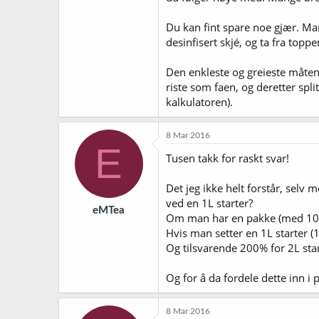
Du kan fint spare noe gjær. M
desinfisert skjé, og ta fra toppen
Den enkleste og greieste måten
riste som faen, og deretter spli
kalkulatoren).
8 Mar 2016
E
Tusen takk for raskt svar!
Det jeg ikke helt forstår, selv 
ved en 1L starter?
eMTea
Om man har en pakke (med 100m
Hvis man setter en 1L starter (
Og tilsvarende 200% for 2L sta
Og for å da fordele dette inn i
8 Mar 2016