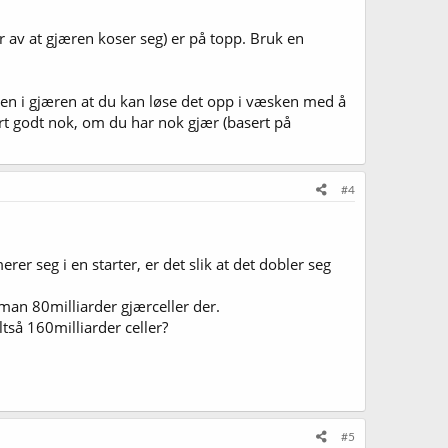
av at gjæren koser seg) er på topp. Bruk en
en i gjæren at du kan løse det opp i væsken med å
tert godt nok, om du har nok gjær (basert på
#4
rer seg i en starter, er det slik at det dobler seg
an 80milliarder gjærceller der.
tså 160milliarder celler?
#5