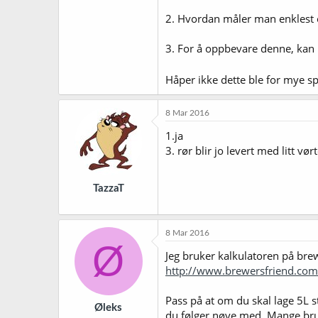
2. Hvordan måler man enklest o
3. For å oppbevare denne, kan m
Håper ikke dette ble for mye 
8 Mar 2016
1.ja
3. rør blir jo levert med litt vør
TazzaT
8 Mar 2016
Ø
Jeg bruker kalkulatoren på brew
http://www.brewersfriend.com/y
Pass på at om du skal lage 5L st
Øleks
du følger nøye med. Mange bruk