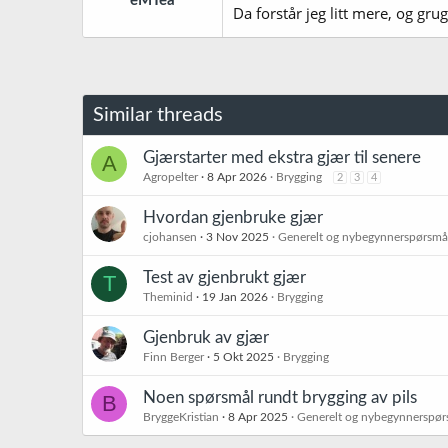
eMTea
Da forstår jeg litt mere, og gr
Similar threads
Gjærstarter med ekstra gjær til senere
A
Agropelter
8 Apr 2026
Brygging
2
3
4
Hvordan gjenbruke gjær
cjohansen
3 Nov 2025
Generelt og nybegynnerspørsmå
Test av gjenbrukt gjær
T
Theminid
19 Jan 2026
Brygging
Gjenbruk av gjær
Finn Berger
5 Okt 2025
Brygging
Noen spørsmål rundt brygging av pils
B
BryggeKristian
8 Apr 2025
Generelt og nybegynnerspør