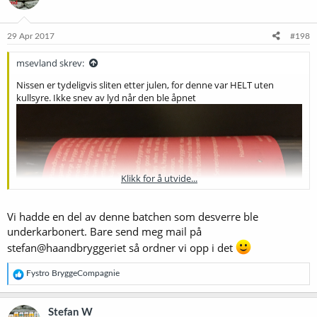
29 Apr 2017
#198
msevland skrev:
Nissen er tydeligvis sliten etter julen, for denne var HELT uten
kullsyre. Ikke snev av lyd når den ble åpnet
Klikk for å utvide...
Vi hadde en del av denne batchen som desverre ble
underkarbonert. Bare send meg mail på
stefan@haandbryggeriet så ordner vi opp i det
R
Fystro BryggeCompagnie
e
a
k
Stefan W