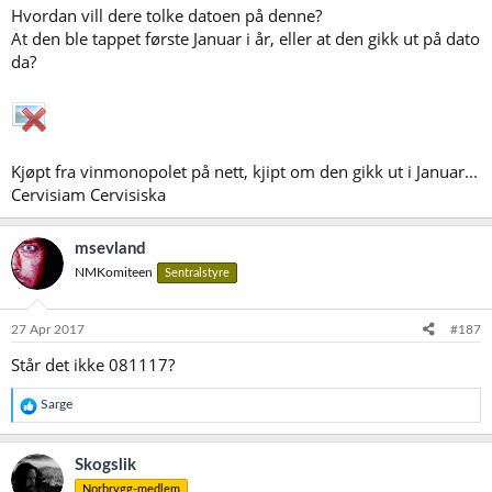
Hvordan vill dere tolke datoen på denne?
At den ble tappet første Januar i år, eller at den gikk ut på dato
da?
Kjøpt fra vinmonopolet på nett, kjipt om den gikk ut i Januar...
Cervisiam Cervisiska
msevland
NMKomiteen
Sentralstyre
27 Apr 2017
#187
Står det ikke 081117?
R
Sarge
e
a
k
Skogslik
s
Norbrygg-medlem
j