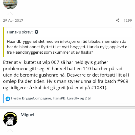
s
j
o
n
e
29 Apr 2017
#199
r
:
HansPB skrev:
Navn på ølet: Nissefar
Produsent: Haand
Haandbryggeriet slet med en infeksjon en tid tilbake, men siden da
Batch: 1006
har de blant annet flyttet til et nytt bryggeri. Har du nylig opplevd øl
Best før: 29.09.2019
fra Haandbryggeriet som skummer ut av flaska?
Din feilvurdering: ingen kullsyre
Etter at vi kuttet ut wlp 007 så har heldigvis gusher
problemene gitt seg. Vi har vel hatt en 110 batcher på rad
uten de berømte gushenre nå. Desverre er det fortsatt litt øl i
omløp fra den tiden. Hvis man styrer unna øl fra batch #969
og tidligere så skal det gå greit (nå er vi på #1081).
R
Fystro BryggeCompagnie
,
HansPB
,
LarsUlv
og 2 til
e
a
k
Miguel
s
j
o
n