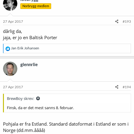
Norbrygg-medlem
27 Apr 2017
#193
dårlig da,
jaja, er jo en Baltisk Porter
R
Jan Erik Johansen
e
a
k
glennrlie
s
j
o
n
e
27 Apr 2017
#194
r
:
BrewBoy skrev:
Finsk, da er det mest sanns 8. februar.
Pohjala er fra Estland. Standard datoformat i Estland er som i
Norge (dd.mm.åååå)