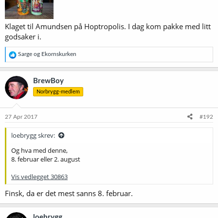
Klaget til Amundsen på Hoptropolis. I dag kom pakke med litt
godsaker i.
R
Sarge
og
Ekornskurken
e
a
k
BrewBoy
s
Norbrygg-medlem
j
o
n
e
27 Apr 2017
#192
r
:
loebrygg skrev:
Og hva med denne,
8. februar eller 2. august
Vis vedlegget 30863
Finsk, da er det mest sanns 8. februar.
loebrygg