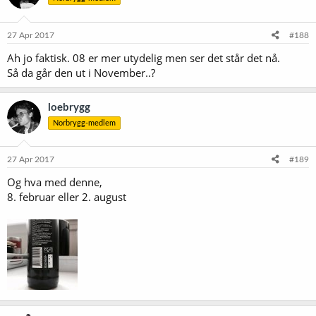
o
n
e
27 Apr 2017
#188
r
Ah jo faktisk. 08 er mer utydelig men ser det står det nå.
:
Så da går den ut i November..?
loebrygg
Norbrygg-medlem
27 Apr 2017
#189
Og hva med denne,
8. februar eller 2. august