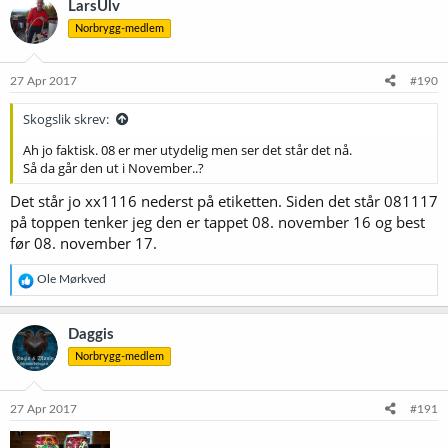
LarsUlv
Norbrygg-medlem
27 Apr 2017
#190
Skogslik skrev:
Ah jo faktisk. 08 er mer utydelig men ser det står det nå.
Så da går den ut i November..?
Det står jo xx1116 nederst på etiketten. Siden det står 081117
på toppen tenker jeg den er tappet 08. november 16 og best
før 08. november 17.
R
Ole Mørkved
e
a
k
Daggis
s
Norbrygg-medlem
j
o
n
e
27 Apr 2017
#191
r
: