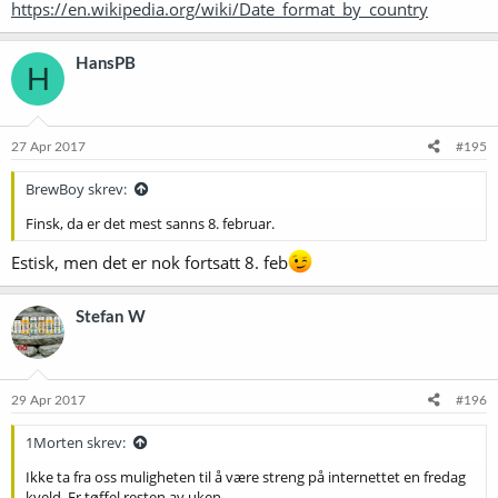
https://en.wikipedia.org/wiki/Date_format_by_country
HansPB
H
27 Apr 2017
#195
BrewBoy skrev:
Finsk, da er det mest sanns 8. februar.
Estisk, men det er nok fortsatt 8. feb
Stefan W
29 Apr 2017
#196
1Morten skrev:
Ikke ta fra oss muligheten til å være streng på internettet en fredag
kveld. Er tøffel resten av uken.