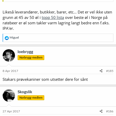
Likeså leverandører, butikker, barer, etc... Det er vel ikke uten
grunn at 45 av 50 øl i
topp 50 lista
over beste øl i Norge på
ratebeer er øl som takler varm lagring langt bedre enn f.eks.
IPA'er.
R
Miguel
e
a
k
loebrygg
s
Norbrygg-medlem
j
o
n
e
8 Apr 2017
#185
r
Stakars prøvekaniner som utsetter dere for sånt
:
Skogslik
Norbrygg-medlem
27 Apr 2017
#186