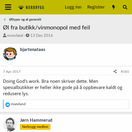
Logg inn
Registrer
Øltyper og øl generelt
Øl fra butikk/vinmonopol med feil
T
S
msevland
13 Des 2016
r
t
å
a
bjartenataas
d
r
s
t
t
d
a
a
7 Apr 2017
#181
r
t
t
o
Doing God's work. Bra noen skriver dette. Men
e
spesialbutikker er heller ikke gode på å oppbevare kaldt og
r
redusere lys.
R
msevland
e
a
k
Jørn Hammerud
s
Norbrygg-medlem
j
o