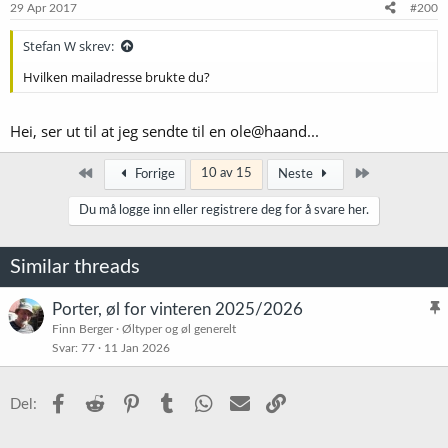
e
29 Apr 2017
#200
r
:
Stefan W skrev:
Hvilken mailadresse brukte du?
Hei, ser ut til at jeg sendte til en ole@haand...
Først
Siste
10 av 15
Forrige
Neste
Du må logge inn eller registrere deg for å svare her.
Similar threads
Porter, øl for vinteren 2025/2026
l
Finn Berger
Øltyper og øl generelt
Svar
77
11 Jan 2026
i
s
t
Facebook
Reddit
Pinterest
Tumblr
WhatsApp
E-post
Link
Del:
r
e