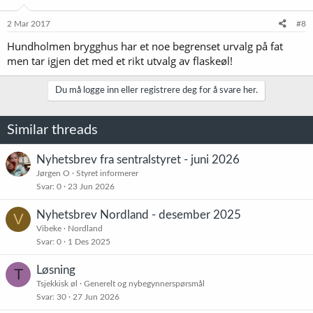
2 Mar 2017
#8
Hundholmen brygghus har et noe begrenset urvalg på fat
men tar igjen det med et rikt utvalg av flaskeøl!
Du må logge inn eller registrere deg for å svare her.
Similar threads
Nyhetsbrev fra sentralstyret - juni 2026
Jørgen O
Styret informerer
Svar
0
23 Jun 2026
Nyhetsbrev Nordland - desember 2025
V
Vibeke
Nordland
Svar
0
1 Des 2025
Løsning
T
Tsjekkisk øl
Generelt og nybegynnerspørsmål
Svar
30
27 Jun 2026