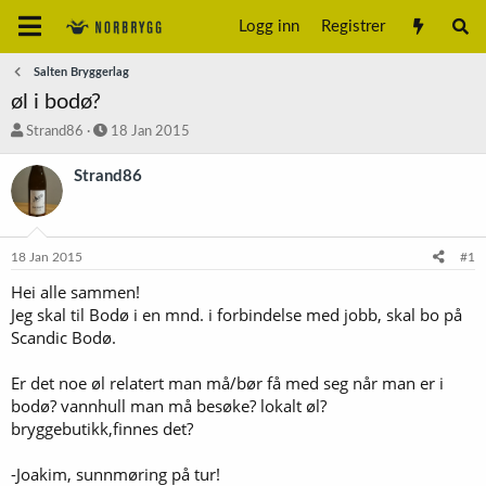
Logg inn
Registrer
Salten Bryggerlag
øl i bodø?
T
S
Strand86
18 Jan 2015
r
t
å
a
Strand86
d
r
s
t
t
d
a
a
18 Jan 2015
#1
r
t
t
o
Hei alle sammen!
e
Jeg skal til Bodø i en mnd. i forbindelse med jobb, skal bo på
r
Scandic Bodø.
Er det noe øl relatert man må/bør få med seg når man er i
bodø? vannhull man må besøke? lokalt øl?
bryggebutikk,finnes det?
-Joakim, sunnmøring på tur!