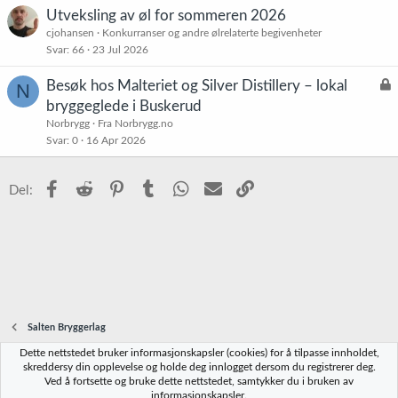
Utveksling av øl for sommeren 2026
cjohansen
Konkurranser og andre ølrelaterte begivenheter
Svar
66
23 Jul 2026
L
Besøk hos Malteriet og Silver Distillery – lokal
N
å
bryggeglede i Buskerud
s
Norbrygg
Fra Norbrygg.no
t
Svar
0
16 Apr 2026
Facebook
Reddit
Pinterest
Tumblr
WhatsApp
E-post
Link
Del:
Salten Bryggerlag
Dette nettstedet bruker informasjonskapsler (cookies) for å tilpasse innholdet,
Norbrygg-default
skreddersy din opplevelse og holde deg innlogget dersom du registrerer deg.
Ved å fortsette og bruke dette nettstedet, samtykker du i bruken av
Kontakt oss
Vilkår og regler
Personvernregler
Hjelp
Hjem
R
informasjonskapsler.