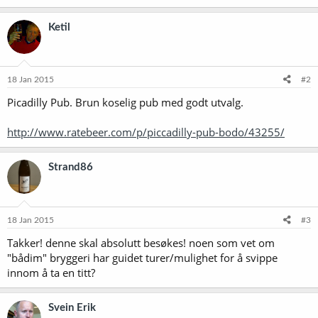
Ketil
18 Jan 2015
#2
Picadilly Pub. Brun koselig pub med godt utvalg.
http://www.ratebeer.com/p/piccadilly-pub-bodo/43255/
Strand86
18 Jan 2015
#3
Takker! denne skal absolutt besøkes! noen som vet om
"bådim" bryggeri har guidet turer/mulighet for å svippe
innom å ta en titt?
Svein Erik