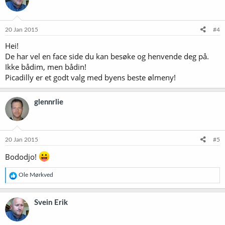
20 Jan 2015
#4
Hei!
De har vel en face side du kan besøke og henvende deg på.
Ikke bådim, men bådin!
Picadilly er et godt valg med byens beste ølmeny!
glennrlie
20 Jan 2015
#5
Bododjo!
R
Ole Mørkved
e
a
k
Svein Erik
s
j
o