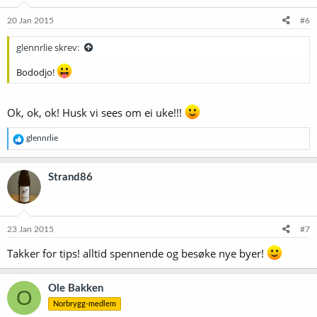
n
e
20 Jan 2015
#6
r
:
glennrlie skrev:
Bododjo!
Ok, ok, ok! Husk vi sees om ei uke!!!
R
glennrlie
e
a
k
Strand86
s
j
o
n
e
23 Jan 2015
#7
r
:
Takker for tips! alltid spennende og besøke nye byer!
Ole Bakken
O
Norbrygg-medlem