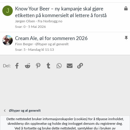
t
L
Know Your Beer – ny kampanje skal gjøre
J
å
etiketten på kommersielt øl lettere å forstå
s
Jørgen Olsen
Fra Norbrygg.no
t
Svar
0
5 Mai 2026
Cream Ale, øl for sommeren 2026
l
Finn Berger
Øltyper og øl generelt
Svar
5
Mandag kl 11:13
i
s
t
Facebook
Reddit
Pinterest
Tumblr
WhatsApp
E-post
Link
Del:
r
e
t
Øltyper og øl generelt
Dette nettstedet bruker informasjonskapsler (cookies) for å tilpasse innholdet,
Norbrygg-default
skreddersy din opplevelse og holde deg innlogget dersom du registrerer deg.
Ved å fortsette og bruke dette nettstedet, samtykker du i bruken av