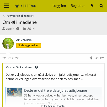
Logg inn
Registrer
Øltyper og øl generelt
Om øl i mediene
T
S
gstein
1 Jul 2014
r
t
å
a
erikraude
d
r
Norbrygg-medlem
s
t
t
d
a
a
22 Des 2022
#1.121
r
t
t
o
MortenSickel skrev:
e
r
Det er vel juletradisjon nå å skrive om juletradisjonene... Akkurat
denne er vel ingen overraskelse for noen av oss, men...
Dette er dei tre eldste juletradisjonane
Så har vi vaska golvet, vi har børi ved, vi har sett opp
fugleband og vi har pynta tre. Puh! Men kva er dei eldste
juletradisjonane i Noreg?
Klikk for å utvide...