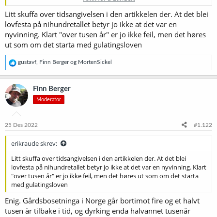
www.nrk.no
Litt skuffa over tidsangivelsen i den artikkelen der. At det blei
lovfesta på nihundretallet betyr jo ikke at det var en
nyvinning. Klart "over tusen år" er jo ikke feil, men det høres
ut som om det starta med gulatingsloven
R
gustavf
,
Finn Berger
og
MortenSickel
e
a
k
Finn Berger
s
Moderator
j
o
n
e
25 Des 2022
#1.122
r
:
erikraude skrev:
Litt skuffa over tidsangivelsen i den artikkelen der. At det blei
lovfesta på nihundretallet betyr jo ikke at det var en nyvinning. Klart
"over tusen år" er jo ikke feil, men det høres ut som om det starta
med gulatingsloven
Enig. Gårdsbosetninga i Norge går bortimot fire og et halvt
tusen år tilbake i tid, og dyrking enda halvannet tusenår