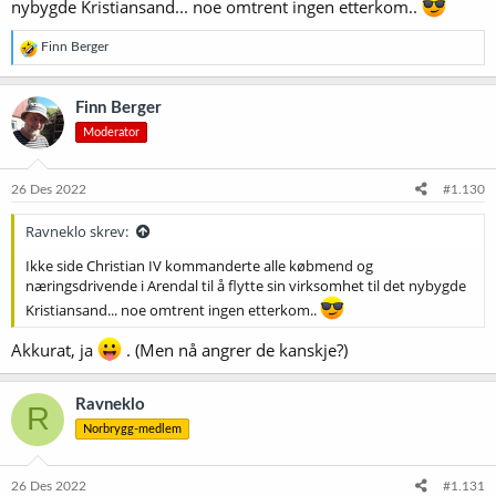
nybygde Kristiansand... noe omtrent ingen etterkom..
R
Finn Berger
e
a
k
Finn Berger
s
Moderator
j
o
n
e
26 Des 2022
#1.130
r
:
Ravneklo skrev:
Ikke side Christian IV kommanderte alle købmend og
næringsdrivende i Arendal til å flytte sin virksomhet til det nybygde
Kristiansand... noe omtrent ingen etterkom..
Akkurat, ja
. (Men nå angrer de kanskje?)
Ravneklo
R
Norbrygg-medlem
26 Des 2022
#1.131