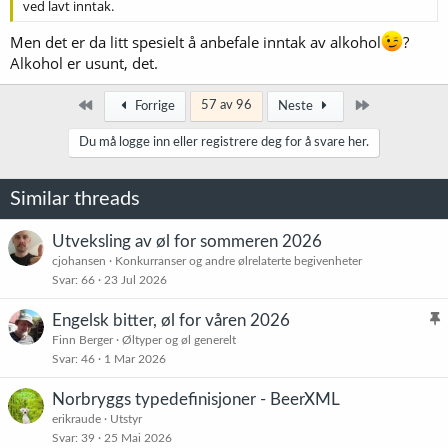
ved lavt inntak.
Men det er da litt spesielt å anbefale inntak av alkohol
?
Alkohol er usunt, det.
Først
Siste
57 av 96
Forrige
Neste
Du må logge inn eller registrere deg for å svare her.
Similar threads
Utveksling av øl for sommeren 2026
cjohansen
Konkurranser og andre ølrelaterte begivenheter
Svar
66
23 Jul 2026
Engelsk bitter, øl for våren 2026
l
Finn Berger
Øltyper og øl generelt
Svar
46
1 Mar 2026
i
s
Norbryggs typedefinisjoner - BeerXML
t
erikraude
Utstyr
r
Svar
39
25 Mai 2026
e