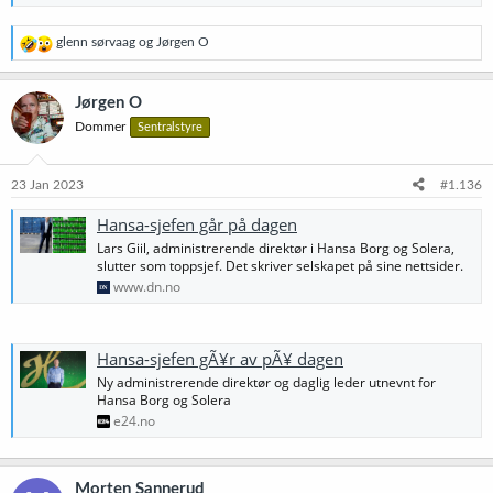
R
glenn sørvaag
og
Jørgen O
e
a
k
Jørgen O
s
Dommer
Sentralstyre
j
o
n
e
23 Jan 2023
#1.136
r
:
Hansa-sjefen går på dagen
Lars Giil, administrerende direktør i Hansa Borg og Solera,
slutter som toppsjef. Det skriver selskapet på sine nettsider.
www.dn.no
Hansa-sjefen gÃ¥r av pÃ¥ dagen
Ny administrerende direktør og daglig leder utnevnt for
Hansa Borg og Solera
e24.no
Morten Sannerud