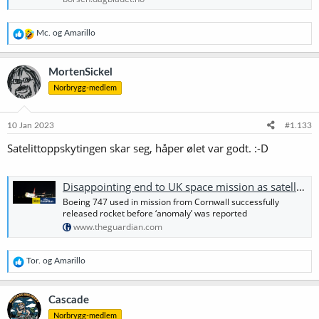
R
Mc.
og
Amarillo
e
a
k
MortenSickel
s
Norbrygg-medlem
j
o
n
e
10 Jan 2023
#1.133
r
Satelittoppskytingen skar seg, håper ølet var godt. :-D
:
Disappointing end to UK space mission as satellites fail to reach orbit
Boeing 747 used in mission from Cornwall successfully
released rocket before ‘anomaly’ was reported
www.theguardian.com
R
Tor.
og
Amarillo
e
a
k
Cascade
s
Norbrygg-medlem
j