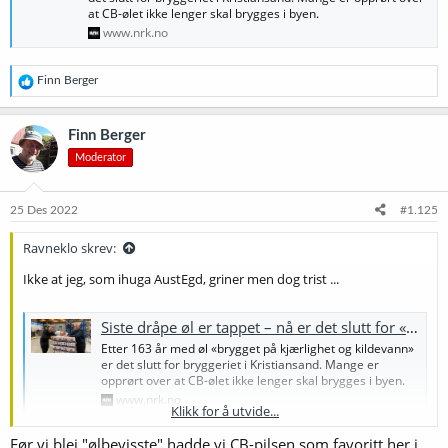
at CB-ølet ikke lenger skal brygges i byen.
www.nrk.no
R
Finn Berger
e
a
k
Finn Berger
s
Moderator
j
o
n
e
25 Des 2022
#1.125
r
:
Ravneklo skrev:
Ikke at jeg, som ihuga AustEgd, griner men dog trist ...
Siste dråpe øl er tappet – nå er det slutt for «CB-bryggeriet»
Etter 163 år med øl «brygget på kjærlighet og kildevann»
er det slutt for bryggeriet i Kristiansand. Mange er
opprørt over at CB-ølet ikke lenger skal brygges i byen.
www.nrk.no
Klikk for å utvide...
Før vi blei "ølbevisste" hadde vi CB-pilsen som favoritt her i