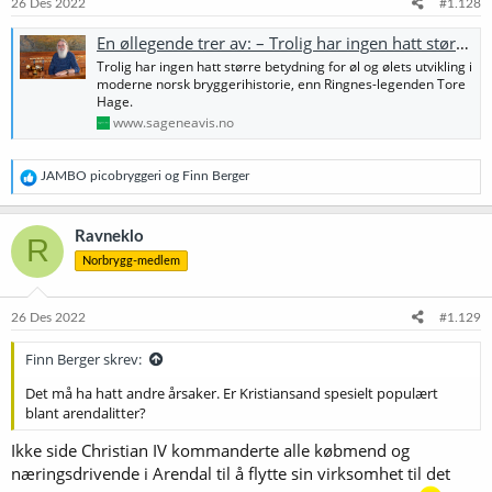
e
26 Des 2022
#1.128
r
:
En øllegende trer av: – Trolig har ingen hatt større betydning for ølets utvikling
Trolig har ingen hatt større betydning for øl og ølets utvikling i
moderne norsk bryggerihistorie, enn Ringnes-legenden Tore
Hage.
www.sageneavis.no
R
JAMBO picobryggeri
og
Finn Berger
e
a
k
Ravneklo
R
s
Norbrygg-medlem
j
o
n
e
26 Des 2022
#1.129
r
:
Finn Berger skrev:
Det må ha hatt andre årsaker. Er Kristiansand spesielt populært
blant arendalitter?
Ikke side Christian IV kommanderte alle købmend og
næringsdrivende i Arendal til å flytte sin virksomhet til det