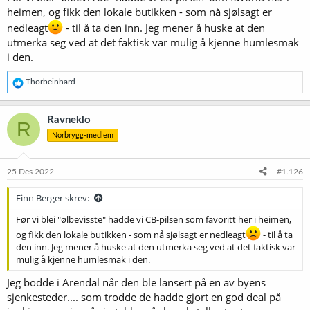
heimen, og fikk den lokale butikken - som nå sjølsagt er
nedleagt
- til å ta den inn. Jeg mener å huske at den
utmerka seg ved at det faktisk var mulig å kjenne humlesmak
i den.
R
Thorbeinhard
e
a
k
Ravneklo
R
s
Norbrygg-medlem
j
o
n
e
25 Des 2022
#1.126
r
:
Finn Berger skrev:
Før vi blei "ølbevisste" hadde vi CB-pilsen som favoritt her i heimen,
og fikk den lokale butikken - som nå sjølsagt er nedleagt
- til å ta
den inn. Jeg mener å huske at den utmerka seg ved at det faktisk var
mulig å kjenne humlesmak i den.
Jeg bodde i Arendal når den ble lansert på en av byens
sjenkesteder.... som trodde de hadde gjort en god deal på