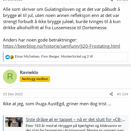
r
Alle som skriver om Gulatingsloven og at det var påbudt å
:
brygge øl til jul, uten noen annen refleksjon enn at det var
strengt forbudt å ikke brygge juleøl, burde tvinges til å kun
drikke alkoholfritt øl fra Lussemesse til Dortemesse.
Anders har noen gode betraktninger:
https://beerblog.no/historie/samfunn/JJ20-Frostating.html
R
Einar Michelsen
,
Finn Berger
,
MortenSickel
og 2 til
e
a
k
Ravneklo
R
s
Norbrygg-medlem
j
o
n
e
25 Des 2022
#1.124
r
Ikke at jeg, som ihuga AustEgd, griner men dog trist ...
:
Siste dråpe øl er tappet – nå er det slutt for «CB-bryggeriet»
Etter 163 år med øl «brygget på kjærlighet og kildevann» er
det slutt for bryggeriet i Kristiansand. Mange er opprørt over