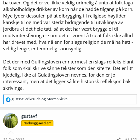
bakover. Og det er vel ikke veldig urimelig å anta at folk laga
alkoholholdige drikker av korn når de hadde tilgang på korn.
Mye tyder dessuten på at ølbrygging til religiøse høytider
kanskje til og med var sterkt bidragende til utviklinga av
jordbruk i det hele tatt, så at det har vært brygga øl til
midtvintersfeiringa - som det er vrient å tru at folk ikke alltid
har drevet med, hva nå enn for slags religion de må ha hatt -
veldig lenge, er temmelig sannsynlig.
Det der med Gultingsloven er nærmest en slags refleks blant
folk som skal skrive sånne tekster som den siterte. Det er litt
kjedelig. Ikke at Gulatingsloven nevnes, for den er jo
interessant, men at det ligger så lite historisk refleksjon bak
skrivinga.
R
gustavf
,
erikraude
og
MortenSickel
e
a
k
gustavf
s
Norbrygg-medlem
j
o
n
e
25 Des 2022
#1.123