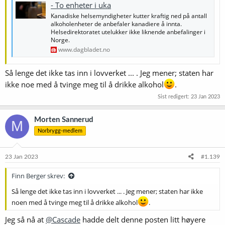
- To enheter i uka
Kanadiske helsemyndigheter kutter kraftig ned på antall
alkoholenheter de anbefaler kanadiere å innta.
Helsedirektoratet utelukker ikke liknende anbefalinger i
Norge.
www.dagbladet.no
Så lenge det ikke tas inn i lovverket ... . Jeg mener; staten har
ikke noe med å tvinge meg til å drikke alkohol
.
Sist redigert:
23 Jan 2023
Morten Sannerud
M
Norbrygg-medlem
23 Jan 2023
#1.139
Finn Berger skrev:
Så lenge det ikke tas inn i lovverket ... . Jeg mener; staten har ikke
noen med å tvinge meg til å drikke alkohol
.
Jeg så nå at
@Cascade
hadde delt denne posten litt høyere