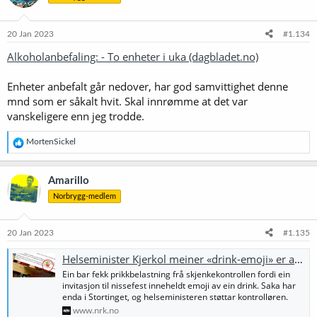
o
n
e
20 Jan 2023
#1.134
r
Alkoholanbefaling: - To enheter i uka (dagbladet.no)
:
Enheter anbefalt går nedover, har god samvittighet denne
mnd som er såkalt hvit. Skal innrømme at det var
vanskeligere enn jeg trodde.
R
MortenSickel
e
a
k
Amarillo
s
Norbrygg-medlem
j
o
n
e
20 Jan 2023
#1.135
r
:
Helseminister Kjerkol meiner «drink-emoji» er alkoholreklame. Frp: – Tullete byråkratisk idioti
Ein bar fekk prikkbelastning frå skjenkekontrollen fordi ein
invitasjon til nissefest inneheldt emoji av ein drink. Saka har
enda i Stortinget, og helseministeren støttar kontrolløren.
www.nrk.no