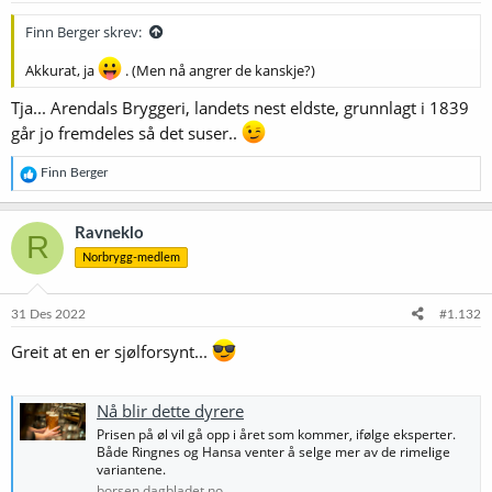
Finn Berger skrev:
Akkurat, ja
. (Men nå angrer de kanskje?)
Tja... Arendals Bryggeri, landets nest eldste, grunnlagt i 1839
går jo fremdeles så det suser..
R
Finn Berger
e
a
k
Ravneklo
R
s
Norbrygg-medlem
j
o
n
e
31 Des 2022
#1.132
r
:
Greit at en er sjølforsynt...
Nå blir dette dyrere
Prisen på øl vil gå opp i året som kommer, ifølge eksperter.
Både Ringnes og Hansa venter å selge mer av de rimelige
variantene.
borsen.dagbladet.no