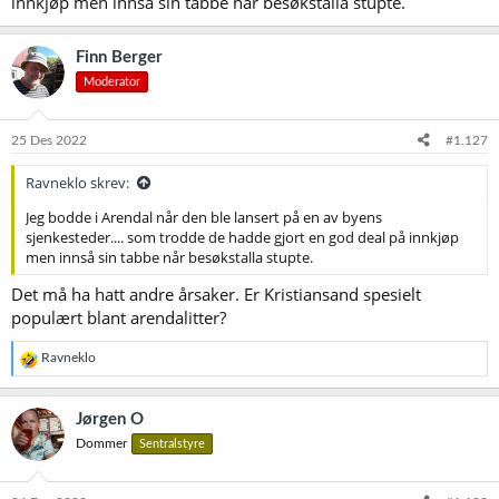
innkjøp men innså sin tabbe når besøkstalla stupte.
Finn Berger
Moderator
25 Des 2022
#1.127
Ravneklo skrev:
Jeg bodde i Arendal når den ble lansert på en av byens
sjenkesteder.... som trodde de hadde gjort en god deal på innkjøp
men innså sin tabbe når besøkstalla stupte.
Det må ha hatt andre årsaker. Er Kristiansand spesielt
populært blant arendalitter?
R
Ravneklo
e
a
k
Jørgen O
s
Dommer
Sentralstyre
j
o
n