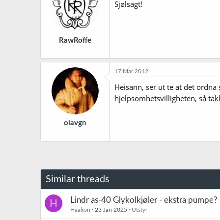
Sjølsagt!
RawRoffe
17 Mar 2012
Heisann, ser ut te at det ordna
hjelpsomhetsvilligheten, så tak
olavgn
Similar threads
Lindr as-40 Glykolkjøler - ekstra pumpe?
H
Haakon
23 Jan 2025
Utstyr