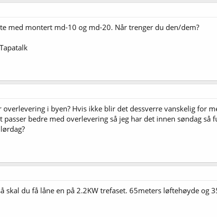
late med montert md-10 og md-20. Når trenger du den/dem?
Tapatalk
r overlevering i byen? Hvis ikke blir det dessverre vanskelig for meg
 passer bedre med overlevering så jeg har det innen søndag så fun
 lørdag?
å skal du få låne en på 2.2KW trefaset. 65meters løftehøyde og 3