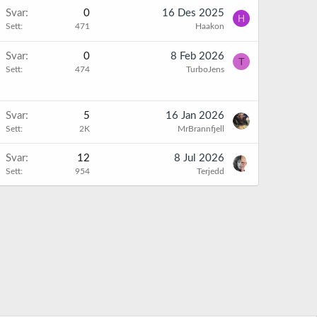
Svar
0
16 Des 2025
H
Sett
471
Haakon
Svar
0
8 Feb 2026
T
Sett
474
TurboJens
Svar
5
16 Jan 2026
Sett
2K
MrBrannfjell
Svar
12
8 Jul 2026
Sett
954
Terjedd