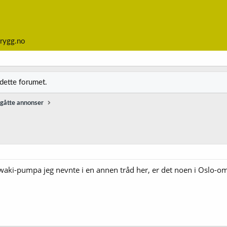
rygg.no
 dette forumet.
gåtte annonser
e i Iwaki-pumpa jeg nevnte i en annen tråd her, er det noen i Oslo