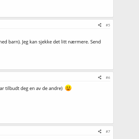
#5
d barn). Jeg kan sjekke det litt nærmere. Send
#6
har tilbudt deg en av de andre)
#7