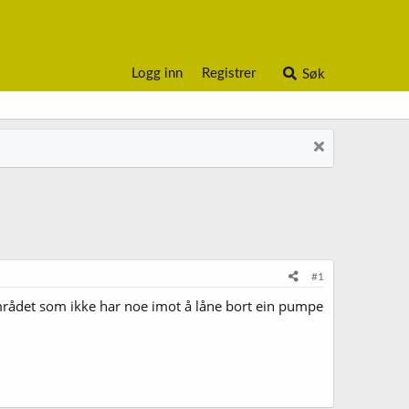
Logg inn
Registrer
Søk
#1
-området som ikke har noe imot å låne bort ein pumpe