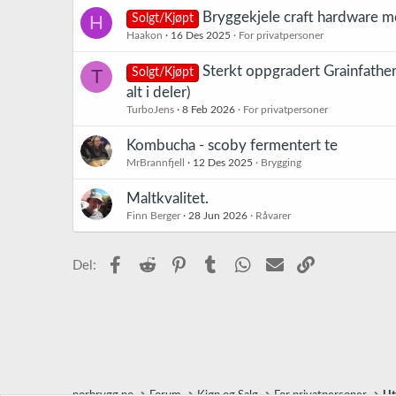
Bryggekjele craft hardware m
H
Solgt/Kjøpt
Haakon
16 Des 2025
For privatpersoner
Sterkt oppgradert Grainfathe
T
Solgt/Kjøpt
alt i deler)
TurboJens
8 Feb 2026
For privatpersoner
Kombucha - scoby fermentert te
MrBrannfjell
12 Des 2025
Brygging
Maltkvalitet.
Finn Berger
28 Jun 2026
Råvarer
Facebook
Reddit
Pinterest
Tumblr
WhatsApp
E-post
Link
Del:
norbrygg.no
Forum
Kjøp og Salg
For privatpersoner
Ut