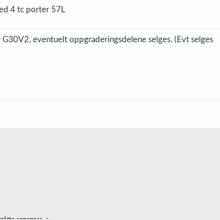
ed 4 tc porter 57L
r G30V2, eventuelt oppgraderingsdelene selges. (Evt selges
gåtte annonser