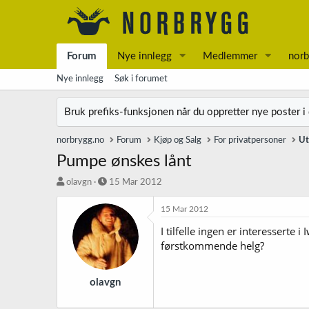
Forum
Nye innlegg
Medlemmer
norb
Nye innlegg
Søk i forumet
Bruk prefiks-funksjonen når du oppretter nye poster i
norbrygg.no
Forum
Kjøp og Salg
For privatpersoner
Ut
Pumpe ønskes lånt
T
S
olavgn
15 Mar 2012
r
t
å
a
15 Mar 2012
d
r
I tilfelle ingen er interessert
s
t
førstkommende helg?
t
d
a
a
r
t
t
o
olavgn
e
r