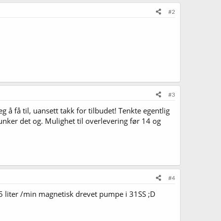
#2
#3
 å få til, uansett takk for tilbudet! Tenkte egentlig
ker det og. Mulighet til overlevering før 14 og
#4
5 liter /min magnetisk drevet pumpe i 31SS ;D