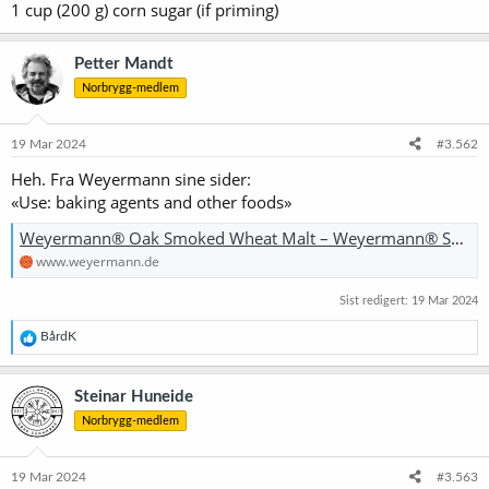
1 cup (200 g) corn sugar (if priming)
Petter Mandt
Norbrygg-medlem
19 Mar 2024
#3.562
Heh. Fra Weyermann sine sider:
«Use: baking agents and other foods»
Weyermann® Oak Smoked Wheat Malt – Weyermann® Spezialmalze
www.weyermann.de
Sist redigert:
19 Mar 2024
R
BårdK
e
a
k
Steinar Huneide
s
Norbrygg-medlem
j
o
n
e
19 Mar 2024
#3.563