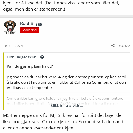
kjent for å fikse det. (Det finnes visst andre som tåler det,
også, men den er standarden.)
Kold Brygg
Moderator
16 Jun 2024
#3.572
Finn Berger skrev:
Kan du gjære pilsen kaldt?
Jeg spør sida du har brukt M54, og den eneste grunnen jeg kan se til
å bruke den til noe annet enn akkurat California Common, er at den
er tilpassa ale-temperatur.
Om du ikke kan gjære kaldt , vil jeg ikke anbefale å eksperimentere
med ulike typer til pils. Bruk w-34/70, som er kjent for å fikse det.
Klikk for å utvide...
(Det finnes visst andre som tåler det, også, men den er standarden.)
M54 er neppe unik for MJ. Slik jeg har forstått det lager de
ikke noe gjær selv. Om de kjøper fra Fermentis/ Lallemand
eller en annen leverandør er ukjent.