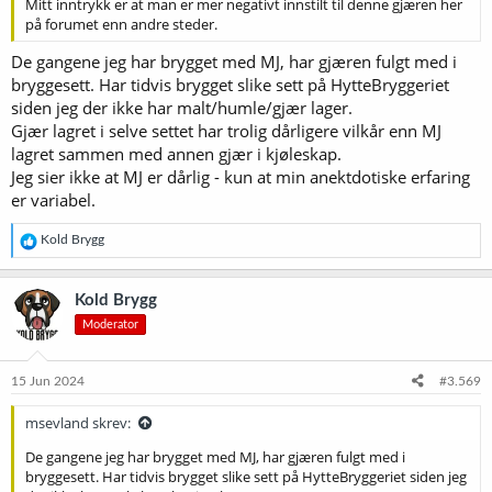
Mitt inntrykk er at man er mer negativt innstilt til denne gjæren her
på forumet enn andre steder.
De gangene jeg har brygget med MJ, har gjæren fulgt med i
bryggesett. Har tidvis brygget slike sett på HytteBryggeriet
siden jeg der ikke har malt/humle/gjær lager.
Gjær lagret i selve settet har trolig dårligere vilkår enn MJ
lagret sammen med annen gjær i kjøleskap.
Jeg sier ikke at MJ er dårlig - kun at min anektdotiske erfaring
er variabel.
R
Kold Brygg
e
a
k
Kold Brygg
s
Moderator
j
o
n
e
15 Jun 2024
#3.569
r
:
msevland skrev:
De gangene jeg har brygget med MJ, har gjæren fulgt med i
bryggesett. Har tidvis brygget slike sett på HytteBryggeriet siden jeg