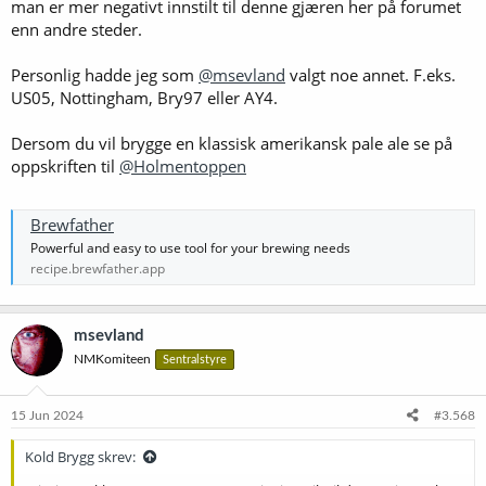
man er mer negativt innstilt til denne gjæren her på forumet
enn andre steder.
Personlig hadde jeg som
@msevland
valgt noe annet. F.eks.
US05, Nottingham, Bry97 eller AY4.
Dersom du vil brygge en klassisk amerikansk pale ale se på
oppskriften til
@Holmentoppen
Brewfather
Powerful and easy to use tool for your brewing needs
recipe.brewfather.app
msevland
NMKomiteen
Sentralstyre
15 Jun 2024
#3.568
Kold Brygg skrev: