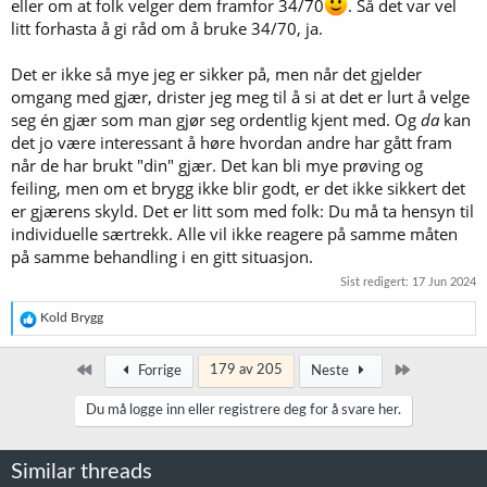
eller om at folk velger dem framfor 34/70
. Så det var vel
litt forhasta å gi råd om å bruke 34/70, ja.
Det er ikke så mye jeg er sikker på, men når det gjelder
omgang med gjær, drister jeg meg til å si at det er lurt å velge
seg én gjær som man gjør seg ordentlig kjent med. Og
da
kan
det jo være interessant å høre hvordan andre har gått fram
når de har brukt "din" gjær. Det kan bli mye prøving og
feiling, men om et brygg ikke blir godt, er det ikke sikkert det
er gjærens skyld. Det er litt som med folk: Du må ta hensyn til
individuelle særtrekk. Alle vil ikke reagere på samme måten
på samme behandling i en gitt situasjon.
Sist redigert:
17 Jun 2024
R
Kold Brygg
e
a
k
Først
Siste
179 av 205
Forrige
Neste
s
j
Du må logge inn eller registrere deg for å svare her.
o
n
e
Similar threads
r