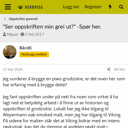
Logg inn
Registrer
Oppskrifter generelt
"Ser oppskriften min grei ut?" -Spør her.
T
S
Miguel
2 Feb 2017
r
t
å
a
BårdK
d
r
Norbrygg-medlem
s
t
t
d
a
a
17 Mar 2024
#3.561
r
t
t
o
Jeg vurderer å brygge en piwo grodziskie, er det noen her som
e
har erfaring med å brygge dette?
r
Jeg fant oppskriften under på nett fra noen som virket å ha
lagt ned et betydelig arbeid i å finne ut av historien og
oppskriften til grodziskie. Lokalt har jeg ikke tilgang til
Weyermann oak-smoked malt, men jeg har tilgang til Viking.
På sidene for malten står det at Viking bidrar med en intens
røyksmak, kan det da stemme at andelen røykt malt i