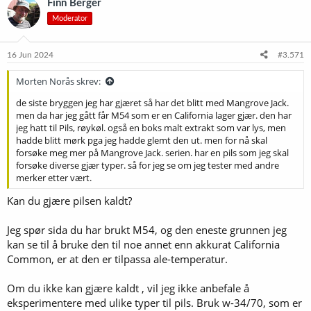
Finn Berger
Moderator
16 Jun 2024
#3.571
Morten Norås skrev:
de siste bryggen jeg har gjæret så har det blitt med Mangrove Jack.
men da har jeg gått får M54 som er en California lager gjær. den har
jeg hatt til Pils, røykøl. også en boks malt extrakt som var lys, men
hadde blitt mørk pga jeg hadde glemt den ut. men for nå skal
forsøke meg mer på Mangrove Jack. serien. har en pils som jeg skal
forsøke diverse gjær typer. så for jeg se om jeg tester med andre
merker etter vært.
Kan du gjære pilsen kaldt?
Jeg spør sida du har brukt M54, og den eneste grunnen jeg
kan se til å bruke den til noe annet enn akkurat California
Common, er at den er tilpassa ale-temperatur.
Om du ikke kan gjære kaldt , vil jeg ikke anbefale å
eksperimentere med ulike typer til pils. Bruk w-34/70, som er