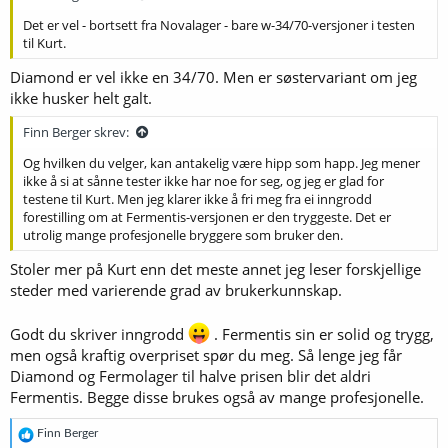
Det er vel - bortsett fra Novalager - bare w-34/70-versjoner i testen
til Kurt.
Diamond er vel ikke en 34/70. Men er søstervariant om jeg
ikke husker helt galt.
Finn Berger skrev:
Og hvilken du velger, kan antakelig være hipp som happ. Jeg mener
ikke å si at sånne tester ikke har noe for seg, og jeg er glad for
testene til Kurt. Men jeg klarer ikke å fri meg fra ei inngrodd
forestilling om at Fermentis-versjonen er den tryggeste. Det er
utrolig mange profesjonelle bryggere som bruker den.
Stoler mer på Kurt enn det meste annet jeg leser forskjellige
steder med varierende grad av brukerkunnskap.
Godt du skriver inngrodd
. Fermentis sin er solid og trygg,
men også kraftig overpriset spør du meg. Så lenge jeg får
Diamond og Fermolager til halve prisen blir det aldri
Fermentis. Begge disse brukes også av mange profesjonelle.
R
Finn Berger
e