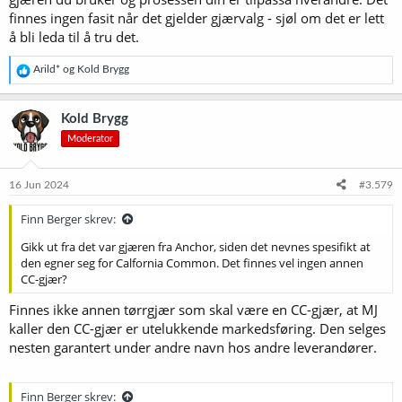
finnes ingen fasit når det gjelder gjærvalg - sjøl om det er lett
å bli leda til å tru det.
R
Arild*
og
Kold Brygg
e
a
k
Kold Brygg
s
Moderator
j
o
n
e
16 Jun 2024
#3.579
r
:
Finn Berger skrev:
Gikk ut fra det var gjæren fra Anchor, siden det nevnes spesifikt at
den egner seg for Calfornia Common. Det finnes vel ingen annen
CC-gjær?
Finnes ikke annen tørrgjær som skal være en CC-gjær, at MJ
kaller den CC-gjær er utelukkende markedsføring. Den selges
nesten garantert under andre navn hos andre leverandører.
Finn Berger skrev: