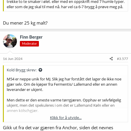
trekke to te smaker i ølet. eller med en oppskrift med 7 humle typer.
eller som de jeg skal til med nå. har vel ca 6-7 brygg å prøve meg på.
Du mener 25 kg malt?
Finn Berger
Moderator
16 Jun 2024
#3.577
Kold Brygg skrev:
M54 er neppe unik for MJ. Slik jeg har forstått det lager de ikke noe
gjær selv. Om de kjøper fra Fermentis/ Lallemand eller en annen
leverandør er ukjent.
Men dette er den eneste varme tørrgjæren. Opphav er selvfølgelig
ukjent, men det spekuleres i om det er Lallemand Køln eller en
annen kölschgjær.
Klikk for å utvide...
Bedre oversikt over varmgjæring av pils finner du neppe enn andre
steder enn denne tråden. I følge Kurt fungerte de fleste meget godt.
Gikk ut fra det var gjæren fra Anchor, siden det nevnes