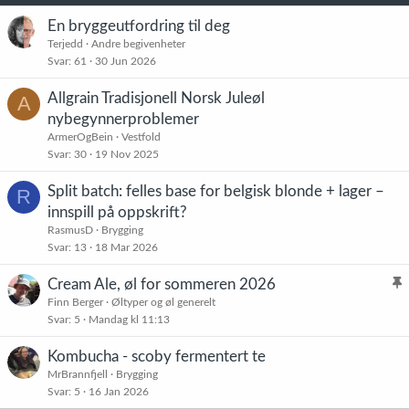
:
En bryggeutfordring til deg
Terjedd
Andre begivenheter
Svar
61
30 Jun 2026
Allgrain Tradisjonell Norsk Juleøl
A
nybegynnerproblemer
ArmerOgBein
Vestfold
Svar
30
19 Nov 2025
Split batch: felles base for belgisk blonde + lager –
R
innspill på oppskrift?
RasmusD
Brygging
Svar
13
18 Mar 2026
Cream Ale, øl for sommeren 2026
l
Finn Berger
Øltyper og øl generelt
Svar
5
Mandag kl 11:13
i
s
Kombucha - scoby fermentert te
t
MrBrannfjell
Brygging
r
Svar
5
16 Jan 2026
e