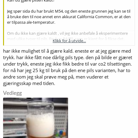
Jeg spør sida du har brukt M54, og den eneste grunnen jeg kan se til
å bruke den til noe annet enn akkurat California Common, er at den
er tilpassa ale-temperatur.
Om du ikke kan gjære kaldt , vil jeg ikke anbefale å eksperimentere
med ulike typer til pils. Bruk w-34/70, som er kjent for å fikse det.
Klikk for å utvide...
(Det finnes visst andre som tåler det, også, men den er standarden.)
har ikke mulighet til å gjære kald. eneste er at jeg gjære med
trykk. har ikke fått noe dårlig pils type. den på bilde er gjæret
under trykk, eneste jeg ikke fikk bedre til var co2 tilsettingen.
for nå har jeg 25 kg til bruk på den ene pils varianten, har to
andre som jeg skal prøve meg på, men vuderer et
gjæringsskap med tiden.
Vedlegg