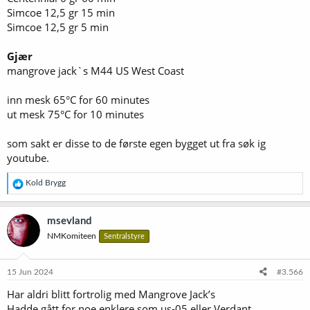
Simcoe 12,5 gr 15 min
Simcoe 12,5 gr 5 min
Gjær
mangrove jack`s M44 US West Coast
inn mesk 65°C for 60 minutes
ut mesk 75°C for 10 minutes
som sakt er disse to de første egen bygget ut fra søk ig
youtube.
R
Kold Brygg
e
a
k
msevland
s
NMKomiteen
Sentralstyre
j
o
n
e
15 Jun 2024
#3.566
r
Har aldri blitt fortrolig med Mangrove Jack’s
:
Hadde gått for noe enklere som us-05 eller Verdant.