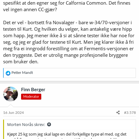
spesifikt at den egner seg for Calfornia Common. Det finnes
https://forum.norbrygg.no/threads/test-av-torrgjaer-for-
vel ingen annen CC-gjær?
varmgjaering-av-lagere.45529/
Det er vel - bortsett fra Novalager - bare w-34/70-versjoner i
testen til Kurt. Og hvilken du velger, kan antakelig være hipp
som happ. Jeg mener ikke å si at sånne tester ikke har noe for
seg, og jeg er glad for testene til Kurt. Men jeg klarer ikke å fri
meg fra ei inngrodd forestilling om at Fermentis-versjonen er
den tryggeste. Det er utrolig mange profesjonelle bryggere
som bruker den.
R
Petter Mandt
e
a
k
Finn Berger
s
Moderator
j
o
n
e
16 Jun 2024
#3.578
r
:
Morten Norås skrev:
Kjøpt 25 kg som jeg skal lage en del forkjellige type øl med. og det