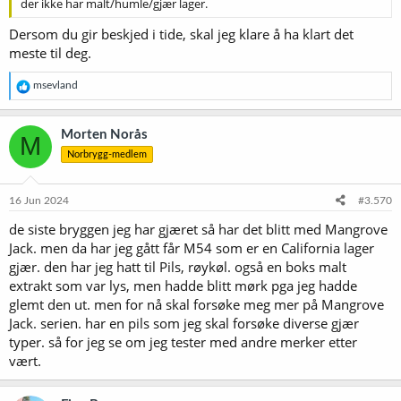
der ikke har malt/humle/gjær lager.
Dersom du gir beskjed i tide, skal jeg klare å ha klart det
meste til deg.
R
msevland
e
a
k
Morten Norås
M
s
Norbrygg-medlem
j
o
n
e
16 Jun 2024
#3.570
r
de siste bryggen jeg har gjæret så har det blitt med Mangrove
:
Jack. men da har jeg gått får M54 som er en California lager
gjær. den har jeg hatt til Pils, røykøl. også en boks malt
extrakt som var lys, men hadde blitt mørk pga jeg hadde
glemt den ut. men for nå skal forsøke meg mer på Mangrove
Jack. serien. har en pils som jeg skal forsøke diverse gjær
typer. så for jeg se om jeg tester med andre merker etter
vært.