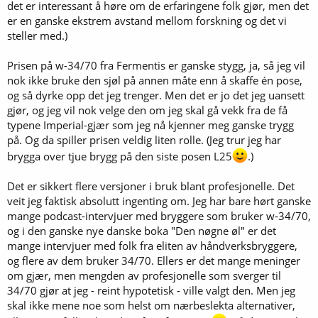
det er interessant å høre om de erfaringene folk gjør, men det
er en ganske ekstrem avstand mellom forskning og det vi
steller med.)
Prisen på w-34/70 fra Fermentis er ganske stygg, ja, så jeg vil
nok ikke bruke den sjøl på annen måte enn å skaffe én pose,
og så dyrke opp det jeg trenger. Men det er jo det jeg uansett
gjør, og jeg vil nok velge den om jeg skal gå vekk fra de få
typene Imperial-gjær som jeg nå kjenner meg ganske trygg
på. Og da spiller prisen veldig liten rolle. (Jeg trur jeg har
brygga over tjue brygg på den siste posen L25
.)
Det er sikkert flere versjoner i bruk blant profesjonelle. Det
veit jeg faktisk absolutt ingenting om. Jeg har bare hørt ganske
mange podcast-intervjuer med bryggere som bruker w-34/70,
og i den ganske nye danske boka "Den nøgne øl" er det
mange intervjuer med folk fra eliten av håndverksbryggere,
og flere av dem bruker 34/70. Ellers er det mange meninger
om gjær, men mengden av profesjonelle som sverger til
34/70 gjør at jeg - reint hypotetisk - ville valgt den. Men jeg
skal ikke mene noe som helst om nærbeslekta alternativer,