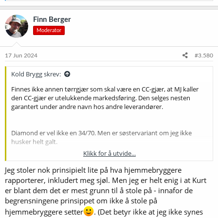
a
k
Finn Berger
s
Moderator
j
o
n
e
17 Jun 2024
#3.580
r
:
Kold Brygg skrev:
Finnes ikke annen tørrgjær som skal være en CC-gjær, at MJ kaller
den CC-gjær er utelukkende markedsføring. Den selges nesten
garantert under andre navn hos andre leverandører.
Diamond er vel ikke en 34/70. Men er søstervariant om jeg ikke
husker helt galt.
Klikk for å utvide...
Stoler mer på Kurt enn det meste annet jeg leser forskjellige steder
med varierende grad av brukerkunnskap.
Jeg stoler nok prinsipielt lite på hva hjemmebryggere
rapporterer, inkludert meg sjøl. Men jeg er helt enig i at Kurt
Godt du skriver inngrodd
. Fermentis sin er solid og trygg, men
er blant dem det er mest grunn til å stole på - innafor de
også kraftig overpriset spør du meg. Så lenge jeg får Diamond og
begrensningene prinsippet om ikke å stole på
Fermolager til halve prisen blir det aldri Fermentis. Begge disse
hjemmebryggere setter
. (Det betyr ikke at jeg ikke synes
brukes også av mange profesjonelle.