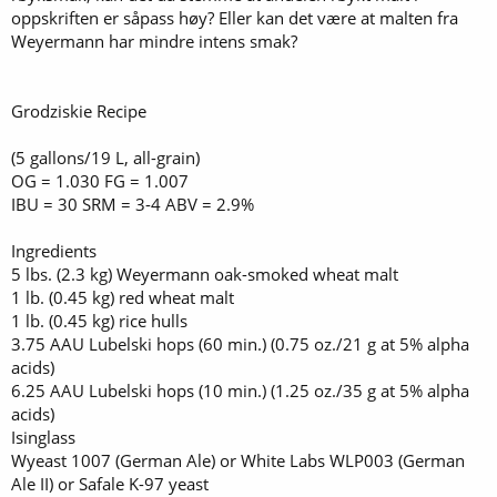
oppskriften er såpass høy? Eller kan det være at malten fra
Weyermann har mindre intens smak?
Grodziskie Recipe
(5 gallons/19 L, all-grain)
OG = 1.030 FG = 1.007
IBU = 30 SRM = 3-4 ABV = 2.9%
Ingredients
5 lbs. (2.3 kg) Weyermann oak-smoked wheat malt
1 lb. (0.45 kg) red wheat malt
1 lb. (0.45 kg) rice hulls
3.75 AAU Lubelski hops (60 min.) (0.75 oz./21 g at 5% alpha
acids)
6.25 AAU Lubelski hops (10 min.) (1.25 oz./35 g at 5% alpha
acids)
Isinglass
Wyeast 1007 (German Ale) or White Labs WLP003 (German
Ale II) or Safale K-97 yeast