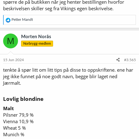
spørre de på butikken når jeg henter bestillingen hvorfor
beskrivelsen skiller seg fra Vikings egen beskrivelse.
R
Petter Mandt
e
a
k
Morten Norås
M
s
Norbrygg-medlem
j
o
n
e
15 Jun 2024
#3.565
r
tenkte å spør litt om litt tips på disse to oppskriftene. ene har
:
jeg ikke funnet på noe godt navn, begge blir laget ned
Jærmalt.
Lovlig blondine​
Malt
Pilsner 79,9 %
Vienna 10,9 %
Wheat 5 %
Munich %