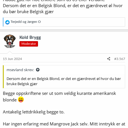
Dersom det er en Belgisk Blond, er det en gjærdrevet øl hvor
du bør bruke Belgisk gjær
R
Terjedd
og
Jørgen O
e
a
k
Kold Brygg
s
Moderator
j
o
n
e
15 Jun 2024
#3.567
r
:
msevland skrev:
Dersom det er en Belgisk Blond, er det en gjærdrevet øl hvor du bør
bruke Belgisk gjær
Begge oppskriftene ser ut som veldig kurante amerikansk
blonde
Antakelig lettdrikkelig begge to.
Har ingen erfaring med Mangrove Jack selv. Mitt inntrykk er at