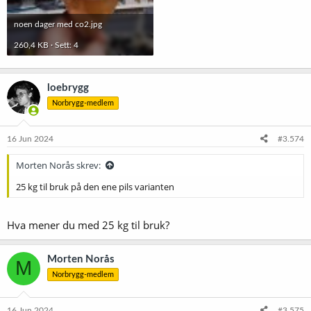
noen dager med co2.jpg
260,4 KB · Sett: 4
loebrygg
Norbrygg-medlem
16 Jun 2024
#3.574
Morten Norås skrev:
25 kg til bruk på den ene pils varianten
Hva mener du med 25 kg til bruk?
Morten Norås
M
Norbrygg-medlem
16 Jun 2024
#3.575