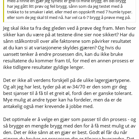
med å finne en gjær jeg synest er grei til mine brygg. en del brygg
har jeg gått litt prøv og feil brygg. sånn som da jeg testet med å
trekke to te smaker i ølet. eller med en oppskrift med 7 humle typer.
eller som de jeg skal til med nå. har vel ca 6-7 brygg å prøve meg på.
Jeg skal ikke ta fra deg gleden ved å prøve deg fram. Men hvor
sikker kan du være på at testene dine sier noe sikkert? Har du
sånn stålkontroll over alle faktorene som påvirker resultatet
at du kan si at variasjonene skyldes gjæren? Og hvis du
uansett tenker å endre prosessen din, kan du ikke bruke
resultatene du kommer fram til, for med en annen prosess er
ikke tidligere resultater gyldige lenger.
Det er ikke all verdens forskjell på de ulike lagergjærtypene.
Og alt jeg har lest, tyder på at w-34/70 er den som gir deg
best sjanser til å få til et greit øl, fordi den er ganske tolerant.
Mye mulig at andre typer kan ha fordeler, men da er de
antakelig også mer krevende å jobbe med.
Det optimale er å velge en gjær som passer til din prosess - og
så brygge en mengde brygg med den for å få mest mulig ut av
den. Det er ikke sånn at en gjær er best. Godt øl får du når
gjæren du bruker og prosessen din er tilpassa hverandre. Det