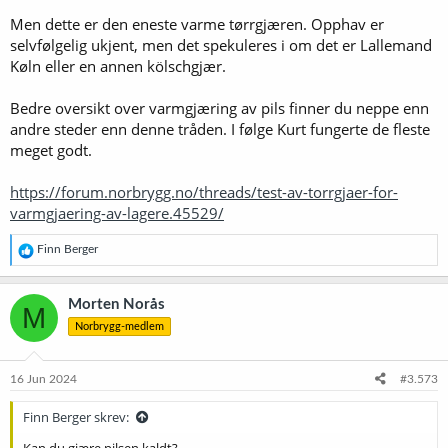
Men dette er den eneste varme tørrgjæren. Opphav er
selvfølgelig ukjent, men det spekuleres i om det er Lallemand
Køln eller en annen kölschgjær.
Bedre oversikt over varmgjæring av pils finner du neppe enn
andre steder enn denne tråden. I følge Kurt fungerte de fleste
meget godt.
https://forum.norbrygg.no/threads/test-av-torrgjaer-for-
varmgjaering-av-lagere.45529/
R
Finn Berger
e
a
k
Morten Norås
M
s
Norbrygg-medlem
j
o
n
e
16 Jun 2024
#3.573
r
:
Finn Berger skrev:
Kan du gjære pilsen kaldt?