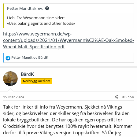
r
:
Petter Mandt skrev:
Heh. Fra Weyermann sine sider:
«Use: baking agents and other foods»
https://www.weyermann.de/wp-
content/uploads/2021/01/Weyermann%C2%AE-Oak-Smoked-
Wheat-Malt_Specification.pdf
R
Petter Mandt
og
BårdK
e
a
k
BårdK
s
Norbrygg-medlem
j
o
n
e
19 Mar 2024
#3.564
r
Takk for linker til info fra Weyermann. Sjekket nå Vikings
:
sider, og beskrivelsen der skiller seg fra beskrivelsen fra den
lokale bryggebutikken. De har også en egen oppskrift for
Grodziskie hvor det benyttes 100% røykt hvetemalt. Kommer
derfor til å prøve Vikings versjon i oppskriften. Så får jeg