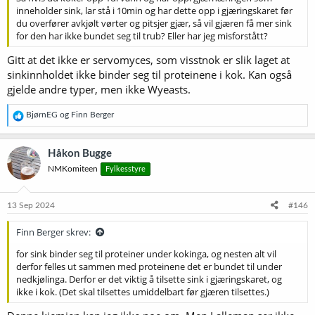
inneholder sink, lar stå i 10min og har dette opp i gjæringskaret før
du overfører avkjølt vørter og pitsjer gjær, så vil gjæren få mer sink
for den har ikke bundet seg til trub? Eller har jeg misforstått?
Gitt at det ikke er servomyces, som visstnok er slik laget at
sinkinnholdet ikke binder seg til proteinene i kok. Kan også
gjelde andre typer, men ikke Wyeasts.
R
BjørnEG
og
Finn Berger
e
a
k
Håkon Bugge
s
NMKomiteen
Fylkesstyre
j
o
n
e
13 Sep 2024
#146
r
:
Finn Berger skrev:
for sink binder seg til proteiner under kokinga, og nesten alt vil
derfor felles ut sammen med proteinene det er bundet til under
nedkjølinga. Derfor er det viktig å tilsette sink i gjæringskaret, og
ikke i kok. (Det skal tilsettes umiddelbart før gjæren tilsettes.)