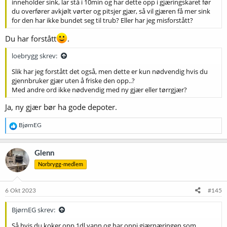
inneholder sink, lar stå i 10min og har dette opp i gjæringskaret før
du overfører avkjølt vørter og pitsjer gjær, så vil gjæren få mer sink
for den har ikke bundet seg til trub? Eller har jeg misforstått?
Du har forstått
.
loebrygg skrev:
Slik har jeg forstått det også, men dette er kun nødvendig hvis du
gjennbruker gjær uten å friske den opp..?
Med andre ord ikke nødvendig med ny gjær eller tørrgjær?
Ja, ny gjær bør ha gode depoter.
R
BjørnEG
e
a
k
Glenn
s
Norbrygg-medlem
j
o
n
e
6 Okt 2023
#145
r
:
BjørnEG skrev:
Så hvis du koker opp 1dl vann og har oppi gjærnæringen som