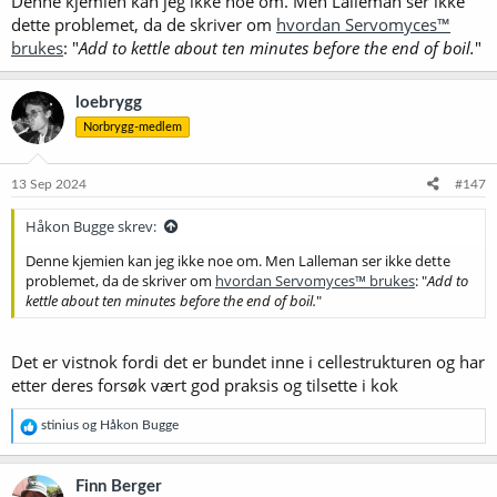
Denne kjemien kan jeg ikke noe om. Men Lalleman ser ikke
dette problemet, da de skriver om
hvordan Servomyces™
brukes
: "
Add to kettle about ten minutes before the end of boil.
"
loebrygg
Norbrygg-medlem
13 Sep 2024
#147
Håkon Bugge skrev:
Denne kjemien kan jeg ikke noe om. Men Lalleman ser ikke dette
problemet, da de skriver om
hvordan Servomyces™ brukes
: "
Add to
kettle about ten minutes before the end of boil.
"
Det er vistnok fordi det er bundet inne i cellestrukturen og har
etter deres forsøk vært god praksis og tilsette i kok
R
stinius
og
Håkon Bugge
e
a
k
Finn Berger
s