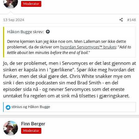
Moderator
j
o
n
e
13 Sep 2024
#148
r
:
Håkon Bugge skrev:
Denne kjemien kan jeg ikke noe om. Men Lalleman ser ikke dette
problemet, da de skriver om
hvordan Servomyces™ brukes
: "
Add to
kettle about ten minutes before the end of boil.
"
Jo, de ser problemet, men i Servomyces er det løst gjennom at
sinken er kapsla inn i "gærlikene". Spør ikke meg hvordan det
funker, men det skal gjøre det. Chris White snakker mye om
sink i den siste podcasten sin med Brad Smith - en del
episoder sida nå - og nevner Servomyces som det eneste
unntaket fra regelen om at sink må tilsettes i gjæringskaret.
R
stinius
og
Håkon Bugge
e
a
k
Finn Berger
s
Moderator
j
o