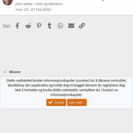
john petter
Oslo og Akershus
Svar
23
27 Mai 2026
Facebook
Reddit
Pinterest
Tumblr
WhatsApp
E-post
Link
Del:
Råvarer
Dette nettstedet bruker informasjonskapsler (cookies) for å tilpasse innholdet,
Norbrygg-default
skreddersy din opplevelse og holde deg innlogget dersom du registrerer deg.
Ved å fortsette og bruke dette nettstedet, samtykker du i bruken av
Kontakt oss
Vilkår og regler
Personvernregler
Hjelp
Hjem
R
informasjonskapsler.
S
S
Godta
Lær mer...
®
Community platform by XenForo
© 2010-2023 XenForo Ltd.