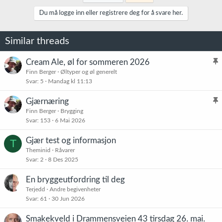
Du må logge inn eller registrere deg for å svare her.
Similar threads
Cream Ale, øl for sommeren 2026
l
Finn Berger
Øltyper og øl generelt
Svar
5
Mandag kl 11:13
i
s
Gjærnæring
t
l
Finn Berger
Brygging
r
Svar
153
6 Mai 2026
i
e
s
t
Gjær test og informasjon
T
t
Theminid
Råvarer
r
Svar
2
8 Des 2025
e
t
En bryggeutfordring til deg
Terjedd
Andre begivenheter
Svar
61
30 Jun 2026
Smakekveld i Drammensveien 43 tirsdag 26. mai.