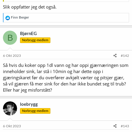
Slik oppfatter jeg det også.
R
Finn Berger
e
a
k
BjørnEG
B
s
Norbrygg-medlem
j
o
n
e
6 Okt 2023
#142
r
Så hvis du koker opp 1dl vann og har oppi gjærnæringen som
:
inneholder sink, lar stå i 10min og har dette opp i
gjæringskaret før du overfører avkjølt vørter og pitsjer gjær,
så vil gjæren få mer sink for den har ikke bundet seg til trub?
Eller har jeg misforstått?
loebrygg
Norbrygg-medlem
6 Okt 2023
#143