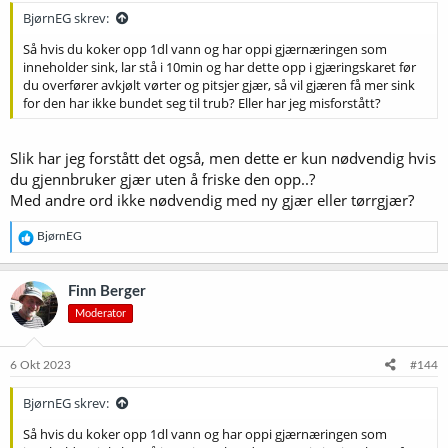
BjørnEG skrev:
Så hvis du koker opp 1dl vann og har oppi gjærnæringen som
inneholder sink, lar stå i 10min og har dette opp i gjæringskaret før
du overfører avkjølt vørter og pitsjer gjær, så vil gjæren få mer sink
for den har ikke bundet seg til trub? Eller har jeg misforstått?
Slik har jeg forstått det også, men dette er kun nødvendig hvis
du gjennbruker gjær uten å friske den opp..?
Med andre ord ikke nødvendig med ny gjær eller tørrgjær?
R
BjørnEG
e
a
k
Finn Berger
s
Moderator
j
o
n
e
6 Okt 2023
#144
r
:
BjørnEG skrev:
Så hvis du koker opp 1dl vann og har oppi gjærnæringen som