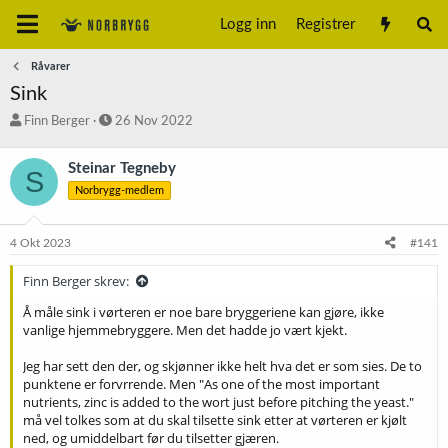
Logg inn
Registrer
Råvarer
Sink
T
S
Finn Berger
26 Nov 2022
r
t
å
a
Steinar Tegneby
S
d
r
Norbrygg-medlem
s
t
t
d
a
a
4 Okt 2023
#141
r
t
t
o
Finn Berger skrev:
e
r
Å måle sink i vørteren er noe bare bryggeriene kan gjøre, ikke
vanlige hjemmebryggere. Men det hadde jo vært kjekt.
Jeg har sett den der, og skjønner ikke helt hva det er som sies. De to
punktene er forvrrende. Men "As one of the most important
nutrients, zinc is added to the wort just before pitching the yeast."
må vel tolkes som at du skal tilsette sink etter at vørteren er kjølt
ned, og umiddelbart før du tilsetter gjæren.