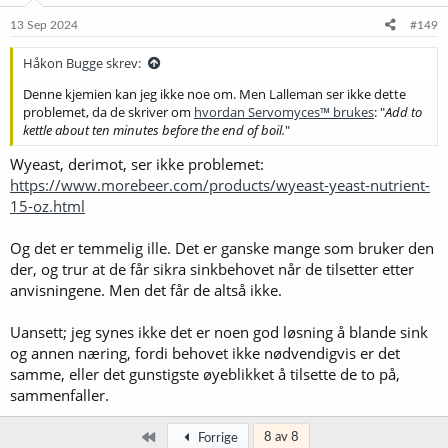
n
e
13 Sep 2024
#149
r
:
Håkon Bugge skrev:
Denne kjemien kan jeg ikke noe om. Men Lalleman ser ikke dette
problemet, da de skriver om
hvordan Servomyces™ brukes
: "
Add to
kettle about ten minutes before the end of boil.
"
Wyeast, derimot, ser ikke problemet:
https://www.morebeer.com/products/wyeast-yeast-nutrient-
15-oz.html
Og det er temmelig ille. Det er ganske mange som bruker den
der, og trur at de får sikra sinkbehovet når de tilsetter etter
anvisningene. Men det får de altså ikke.
Uansett; jeg synes ikke det er noen god løsning å blande sink
og annen næring, fordi behovet ikke nødvendigvis er det
samme, eller det gunstigste øyeblikket å tilsette de to på,
sammenfaller.
Først
8 av 8
Forrige