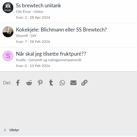
Ss brewtech unitank
Ole Einar
Utstyr
Svar
2
28 Apr 2024
Kokekjele: Blichmann eller SS Brewtech?
Sherriff
DIY
Svar
7
28 Feb 2026
Når skal jeg tilsette fruktpuré??
S
Snalle
Generelt og nybegynnerspørsmål
Svar
0
10 Feb 2026
Facebook
Reddit
Pinterest
Tumblr
WhatsApp
E-post
Link
Del:
Utstyr