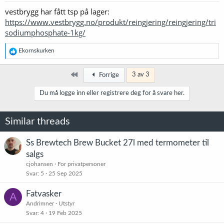
r
vestbrygg har fått tsp på lager:
:
https://www.vestbrygg.no/produkt/reingjering/reingjering/tri
sodiumphosphate-1kg/
R
Ekornskurken
e
a
k
Først
3 av 3
Forrige
s
j
Du må logge inn eller registrere deg for å svare her.
o
n
e
Similar threads
r
:
Ss Brewtech Brew Bucket 27l med termometer til
salgs
cjohansen
For privatpersoner
Svar
5
25 Sep 2025
Fatvasker
A
Andrimner
Utstyr
Svar
4
19 Feb 2025