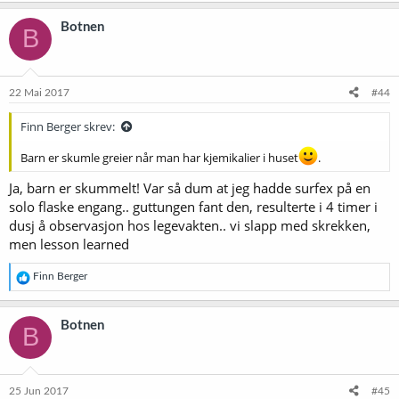
Botnen
B
22 Mai 2017
#44
Finn Berger skrev:
Barn er skumle greier når man har kjemikalier i huset
.
Ja, barn er skummelt! Var så dum at jeg hadde surfex på en
solo flaske engang.. guttungen fant den, resulterte i 4 timer i
dusj å observasjon hos legevakten.. vi slapp med skrekken,
men lesson learned
R
Finn Berger
e
a
k
Botnen
B
s
j
o
n
e
25 Jun 2017
#45