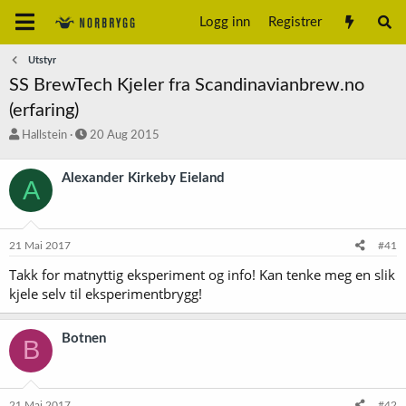
Logg inn
Registrer
Utstyr
SS BrewTech Kjeler fra Scandinavianbrew.no
(erfaring)
T
S
Hallstein
20 Aug 2015
r
t
å
a
Alexander Kirkeby Eieland
A
d
r
s
t
t
d
a
a
21 Mai 2017
#41
r
t
t
o
Takk for matnyttig eksperiment og info! Kan tenke meg en slik
e
kjele selv til eksperimentbrygg!
r
Botnen
B
21 Mai 2017
#42