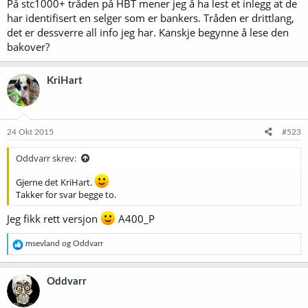
På stc1000+ tråden på HBT mener jeg å ha lest et inlegg at de
har identifisert en selger som er bankers. Tråden er drittlang,
det er dessverre all info jeg har. Kanskje begynne å lese den
bakover?
KriHart
24 Okt 2015
#523
Oddvarr skrev:
Gjerne det KriHart.
Takker for svar begge to.
Jeg fikk rett versjon
A400_P
R
msevland
og
Oddvarr
e
a
k
Oddvarr
s
j