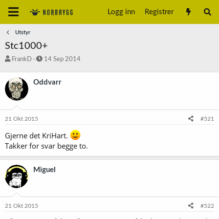
Logg inn
Registrer
Utstyr
Stc1000+
T
S
FrankD
14 Sep 2014
r
t
å
a
Oddvarr
d
r
s
t
t
d
a
a
21 Okt 2015
#521
r
t
t
o
Gjerne det KriHart.
e
Takker for svar begge to.
r
Miguel
21 Okt 2015
#522