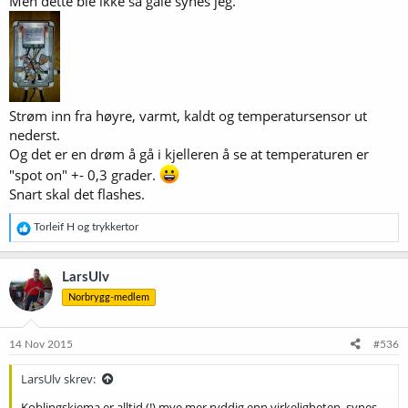
Men dette ble ikke så gale synes jeg.
Strøm inn fra høyre, varmt, kaldt og temperatursensor ut
nederst.
Og det er en drøm å gå i kjelleren å se at temperaturen er
"spot on" +- 0,3 grader.
Snart skal det flashes.
R
Torleif H
og
trykkertor
e
a
k
LarsUlv
s
Norbrygg-medlem
j
o
n
e
14 Nov 2015
#536
r
:
LarsUlv skrev:
Koblingskjema er alltid (!) mye mer ryddig enn virkeligheten, synes