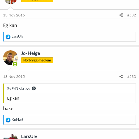
13 Nov 2015
#532
Eg kan
R
LarsUlv
e
a
k
Jo-Helge
s
Norbrygg-medlem
j
o
n
e
13 Nov 2015
#533
r
:
SvErD skrev:
Eg kan
bake
R
KriHart
e
a
k
LarsUlv