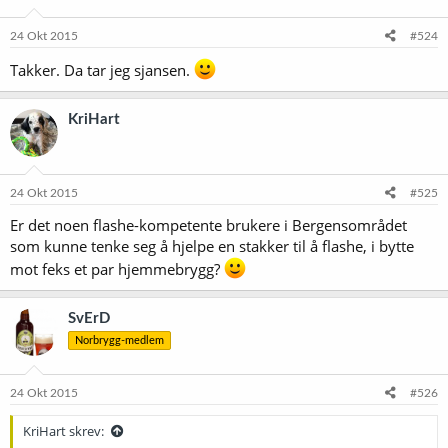
o
n
e
24 Okt 2015
#524
r
:
Takker. Da tar jeg sjansen.
KriHart
24 Okt 2015
#525
Er det noen flashe-kompetente brukere i Bergensområdet
som kunne tenke seg å hjelpe en stakker til å flashe, i bytte
mot feks et par hjemmebrygg?
SvErD
Norbrygg-medlem
24 Okt 2015
#526
KriHart skrev: