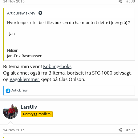
14 Nov 2015
#538
ArticBrew skrev:
Hvor kjøpes eller bestilles boksen du har montert dette i (den grå) ?
- Jan
Hilsen
Jan-Erik Rasmussen
Biltema min venn!
Koblingsboks
Og alt annet også fra Biltema, bortsett fra STC-1000 selvsagt,
og
Vagoklemmer
kjøpt på Clas Ohlson.
R
ArticBrew
e
a
k
LarsUlv
s
Norbrygg-medlem
j
o
n
e
14 Nov 2015
#539
r