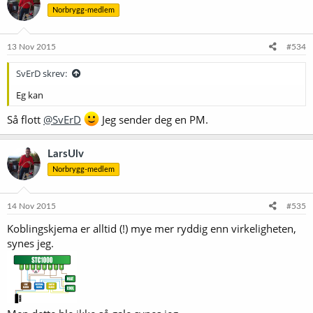
s
Norbrygg-medlem
j
o
n
e
13 Nov 2015
#534
r
:
SvErD skrev:
Eg kan
Så flott
@SvErD
Jeg sender deg en PM.
LarsUlv
Norbrygg-medlem
14 Nov 2015
#535
Koblingskjema er alltid (!) mye mer ryddig enn virkeligheten,
synes jeg.