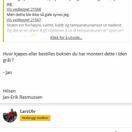
jeg.
Vis vedlegget 21568
Men dette ble ikke så gale synes jeg.
Vis vedlegget 21567
Strøm inn fra høyre, varmt, kaldt og temperatursensor ut nederst.
Og det er en drøm å gå i kjelleren å se at temperaturen er "spot on"
+- 0,3 grader.
Klikk for å utvide...
Snart skal det flashes.
Hvor kjøpes eller bestilles boksen du har montert dette i (den
grå) ?
- Jan
Hilsen
Jan-Erik Rasmussen
LarsUlv
Norbrygg-medlem