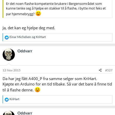
Er det noen flashe-kompetente brukere i Bergensområdet som
kunne tenke seg å hjelpe en stakker til å flashe, i bytte mot feks et
par hjemmebrygg?
Ja, det kan eg hjelpe deg med.
R
Einar Michelsen
og
KriHart
e
a
k
Oddvarr
s
j
o
n
e
12 Nov 2015
#527
r
Da har jeg fått A400_P fra samme selger som KriHart.
:
Kjøpte en Arduino for en tid tilbake. Så var det bare å finne tid
til å flashe denne.
R
KriHart
e
a
k
Oddvarr