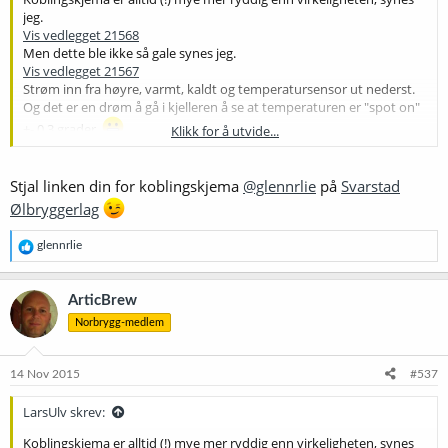
jeg.
Vis vedlegget 21568
Men dette ble ikke så gale synes jeg.
Vis vedlegget 21567
Strøm inn fra høyre, varmt, kaldt og temperatursensor ut nederst.
Og det er en drøm å gå i kjelleren å se at temperaturen er "spot on"
+- 0,3 grader.
Klikk for å utvide...
Snart skal det flashes.
Stjal linken din for koblingskjema
@glennrlie
på
Svarstad
Ølbryggerlag
R
glennrlie
e
a
k
ArticBrew
s
Norbrygg-medlem
j
o
n
e
14 Nov 2015
#537
r
:
LarsUlv skrev:
Koblingskjema er alltid (!) mye mer ryddig enn virkeligheten, synes