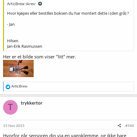
:
ArticBrew skrev:
Hvor kjøpes eller bestilles boksen du har montert dette i (den grå) ?
- Jan
Hilsen
Jan-Erik Rasmussen
Her er et bilde som viser "litt" mer.
R
ArticBrew
e
a
k
trykkertor
T
s
j
o
n
e
15 Nov 2015
#540
r
Hvorfor går sensoren din via en vagoklemme, og ikke bare
: