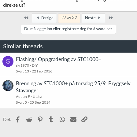
direkte ut?
Først
Siste
27 av 32
Forrige
Neste
Du må logge inn eller registrere deg for å svare her.
Similar threads
Flashing/ Oppgradering av STC1000+
S
skr1970
DIY
Svar
13
22 Feb 2016
Brenning av STC1000+ på torsdag 25/9. Bryggselv
Stavanger
Audun F
Utstyr
Svar
5
25 Sep 2014
Facebook
Reddit
Pinterest
Tumblr
WhatsApp
E-post
Link
Del: