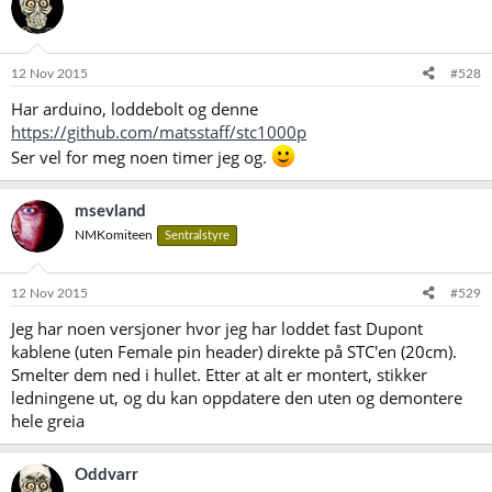
s
j
o
n
e
12 Nov 2015
#528
r
Har arduino, loddebolt og denne
:
https://github.com/matsstaff/stc1000p
Ser vel for meg noen timer jeg og.
msevland
NMKomiteen
Sentralstyre
12 Nov 2015
#529
Jeg har noen versjoner hvor jeg har loddet fast Dupont
kablene (uten Female pin header) direkte på STC'en (20cm).
Smelter dem ned i hullet. Etter at alt er montert, stikker
ledningene ut, og du kan oppdatere den uten og demontere
hele greia
Oddvarr