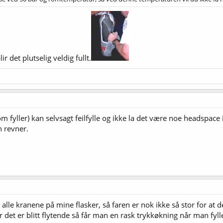
ir det plutselig veldig fullt.
om fyller) kan selvsagt feilfylle og ikke la det være noe headspace
n revner.
 alle kranene på mine flasker, så faren er nok ikke så stor for at d
det er blitt flytende så får man en rask trykkøkning når man fyll