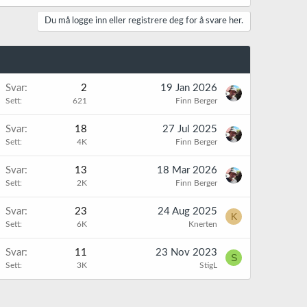
Du må logge inn eller registrere deg for å svare her.
Svar
2
19 Jan 2026
Sett
621
Finn Berger
Svar
18
27 Jul 2025
Sett
4K
Finn Berger
Svar
13
18 Mar 2026
Sett
2K
Finn Berger
Svar
23
24 Aug 2025
K
Sett
6K
Knerten
Svar
11
23 Nov 2023
S
Sett
3K
StigL