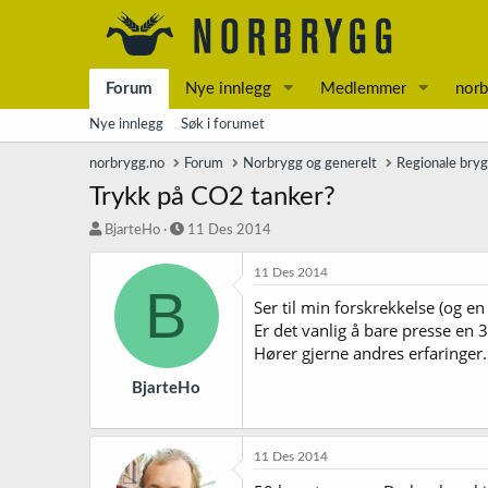
Forum
Nye innlegg
Medlemmer
norb
Nye innlegg
Søk i forumet
norbrygg.no
Forum
Norbrygg og generelt
Regionale bry
Trykk på CO2 tanker?
T
S
BjarteHo
11 Des 2014
r
t
å
a
11 Des 2014
B
d
r
Ser til min forskrekkelse (og e
s
t
Er det vanlig å bare presse en 3
t
d
a
a
Hører gjerne andres erfaringer.
r
t
t
o
BjarteHo
e
r
11 Des 2014