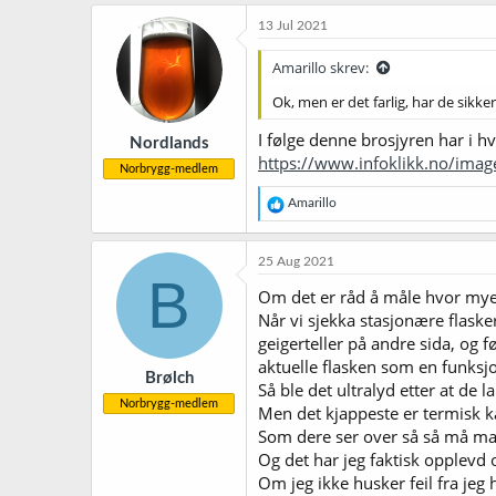
13 Jul 2021
Amarillo skrev:
Ok, men er det farlig, har de sikke
I følge denne brosjyren har i hv
Nordlands
https://www.infoklikk.no/ima
Norbrygg-medlem
R
Amarillo
e
a
k
25 Aug 2021
s
B
j
Om det er råd å måle hvor mye 
o
Når vi sjekka stasjonære flask
n
geigerteller på andre sida, og f
e
r
aktuelle flasken som en funksj
Brølch
:
Så ble det ultralyd etter at de 
Norbrygg-medlem
Men det kjappeste er termisk k
Som dere ser over så så må man
Og det har jeg faktisk opplev
Om jeg ikke husker feil fra jeg