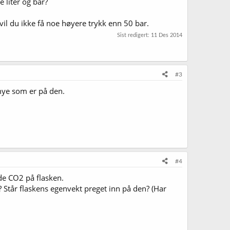
 liter og bar?
il du ikke få noe høyere trykk enn 50 bar.
Sist redigert:
11 Des 2014
#3
 mye som er på den.
#4
nde CO2 på flasken.
 Står flaskens egenvekt preget inn på den? (Har