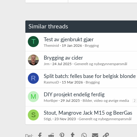
Similar threads
Test av gjenbrukt gjær
T
Theminid
19 Jan 2026
Brygging
Brygging av cider
Jrm
24 Jul 2025
Generelt og nybegynnerspørsmål
Split batch: felles base for belgisk blonde 
R
RasmusD
15 Mar 2026
Brygging
DIY prosjekt endelig ferdig
M
Mortbjer
29 Jul 2025
Bilder, video og øvrige media
2
Stout, Mangrove Jack M15 og BeerGas
S
StigL
23 Nov 2023
Generelt og nybegynnerspørsmål
Facebook
Reddit
Pinterest
Tumblr
WhatsApp
E-post
Link
Del: