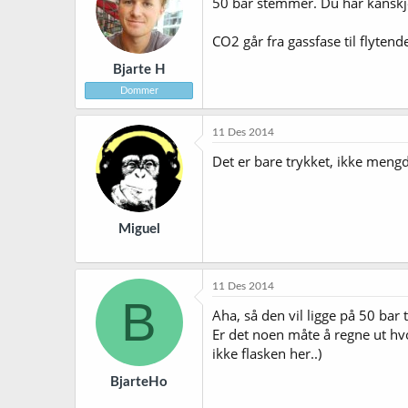
50 bar stemmer. Du har kanskje
CO2 går fra gassfase til flyte
Bjarte H
Dommer
11 Des 2014
Det er bare trykket, ikke mengd
Miguel
11 Des 2014
B
Aha, så den vil ligge på 50 bar 
Er det noen måte å regne ut hv
ikke flasken her..)
BjarteHo