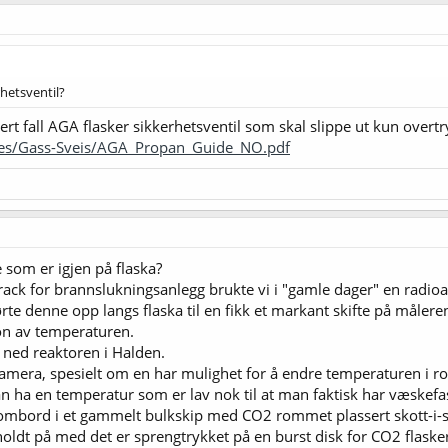
rhetsventil?
ert fall AGA flasker sikkerhetsventil som skal slippe ut kun overtr
ges/Gass-Sveis/AGA_Propan_Guide_NO.pdf
som er igjen på flaska?
erack for brannslukningsanlegg brukte vi i "gamle dager" en radio
ørte denne opp langs flaska til en fikk et markant skifte på måler
on av temperaturen.
la ned reaktoren i Halden.
amera, spesielt om en har mulighet for å endre temperaturen i 
 ha en temperatur som er lav nok til at man faktisk har væskefa
d ombord i et gammelt bulkskip med CO2 rommet plassert skott-i-
 holdt på med det er sprengtrykket på en burst disk for CO2 flaske