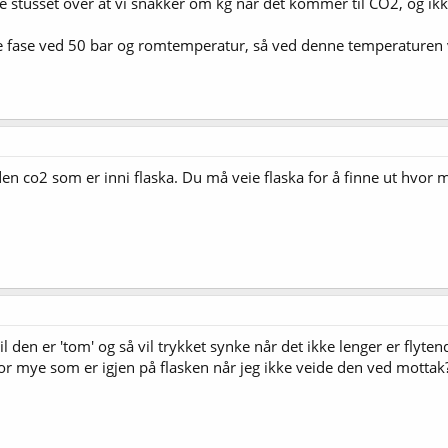
 stusset over at vi snakker om kg når det kommer til CO2, og ikke
nde fase ved 50 bar og romtemperatur, så ved denne temperaturen v
en co2 som er inni flaska. Du må veie flaska for å finne ut hvor
til den er 'tom' og så vil trykket synke når det ikke lenger er flyte
or mye som er igjen på flasken når jeg ikke veide den ved mottak?