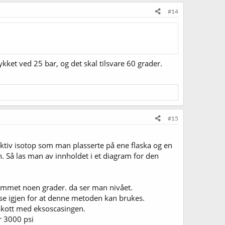
#14
ykket ved 25 bar, og det skal tilsvare 60 grader.
#15
aktiv isotop som man plasserte på ene flaska og en
en. Så las man av innholdet i et diagram for den
rommet noen grader. da ser man nivået.
se igjen for at denne metoden kan brukes.
skott med eksoscasingen.
r 3000 psi