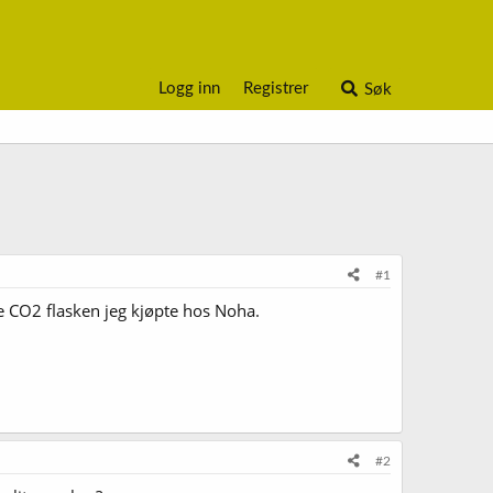
Logg inn
Registrer
Søk
#1
te CO2 flasken jeg kjøpte hos Noha.
#2