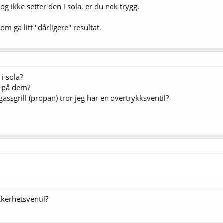
og ikke setter den i sola, er du nok trygg.
om ga litt "dårligere" resultat.
 i sola?
l på dem?
 gassgrill (propan) tror jeg har en overtrykksventil?
kkerhetsventil?