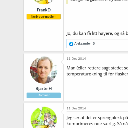
FrankD
Norbrygg-medlem
Jo, du kan få litt høyere, og så bl
R
Aleksander_B
e
a
k
11 Des 2014
s
j
Man (eller rettere sagt stedet s
o
temperaturøkning til før flaske
n
e
r
Bjarte H
:
Dommer
11 Des 2014
Jeg ser at det er sprengblekk på
komprimeres noe særlig. Så når 