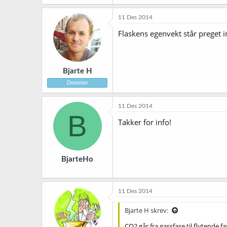
11 Des 2014
Flaskens egenvekt står preget 
Bjarte H
Dommer
11 Des 2014
B
Takker for info!
BjarteHo
11 Des 2014
Bjarte H skrev:
CO2 går fra gassfase til flytende