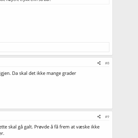
#8
 igjen. Da skal det ikke mange grader
#9
ette skal gå galt. Prøvde å få frem at væske ikke
er.