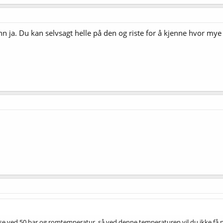
inn ja. Du kan selvsagt helle på den og riste for å kjenne hvor m
 fase ved 50 bar og romtemperatur, så ved denne temperaturen vil du ikke få 