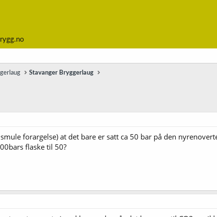
rygg.no
ggerlaug
Stavanger Bryggerlaug
n smule forargelse) at det bare er satt ca 50 bar på den nyrenover
00bars flaske til 50?