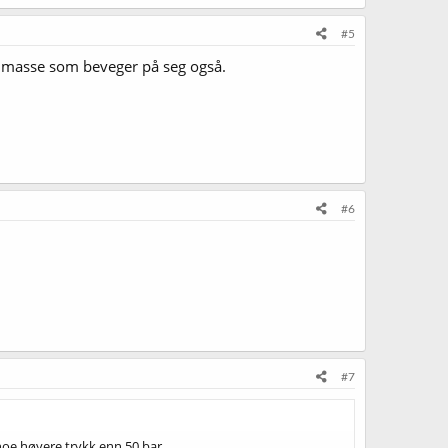
#5
ye masse som beveger på seg også.
#6
#7
noe høyere trykk enn 50 bar.