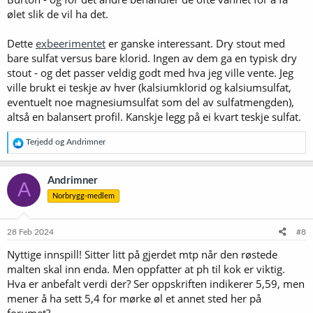
ølet slik de vil ha det.
Vis vedlegget 66519
Det ser jo ut til å treffe profilen veldig bra. Men det er jo ofte en del
Dette
exbeerimentet
er ganske interessant. Dry stout med
aspekter man ikke får frem gjennom slike beregninger, så jeg tenkte
bare sulfat versus bare klorid. Ingen av dem ga en typisk dry
å høre om det var noen her som hadde noen innspill?
stout - og det passer veldig godt med hva jeg ville vente. Jeg
ville brukt ei teskje av hver (kalsiumklorid og kalsiumsulfat,
eventuelt noe magnesiumsulfat som del av sulfatmengden),
altså en balansert profil. Kanskje legg på ei kvart teskje sulfat.
R
Terjedd
og
Andrimner
e
a
k
Andrimner
A
s
Norbrygg-medlem
j
o
n
e
28 Feb 2024
#8
r
Nyttige innspill! Sitter litt på gjerdet mtp når den røstede
:
malten skal inn enda. Men oppfatter at ph til kok er viktig.
Hva er anbefalt verdi der? Ser oppskriften indikerer 5,59, men
mener å ha sett 5,4 for mørke øl et annet sted her på