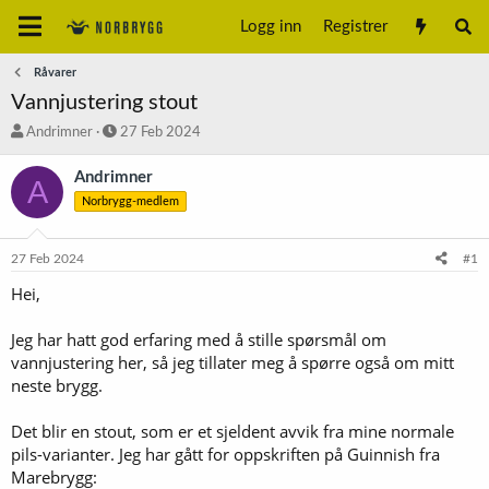
Logg inn
Registrer
Råvarer
Vannjustering stout
T
S
Andrimner
27 Feb 2024
r
t
å
a
Andrimner
A
d
r
Norbrygg-medlem
s
t
t
d
a
a
27 Feb 2024
#1
r
t
t
o
Hei,
e
r
Jeg har hatt god erfaring med å stille spørsmål om
vannjustering her, så jeg tillater meg å spørre også om mitt
neste brygg.
Det blir en stout, som er et sjeldent avvik fra mine normale
pils-varianter. Jeg har gått for oppskriften på Guinnish fra
Marebrygg: