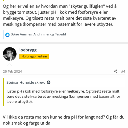
Og her er vel en av hvordan man "skyter gullfuglen" ved å
brygge tørr stout. Juster pH i kok med fosforsyre eller
melkesyre. Og tilsett røsta malt bare det siste kvarteret av
meskinga (kompenser med basemalt for lavere utbytte).
R
Børre Aursnes
,
Andrimner
og
Terjedd
e
a
k
loebrygg
s
Norbrygg-medlem
j
o
n
e
28 Feb 2024
#4
r
:
Steinar Huneide skrev:
Juster pH i kok med fosforsyre eller melkesyre. Og tilsett røsta malt
bare det siste kvarteret av meskinga (kompenser med basemalt for
lavere utbytte).
Vil ikke da røsta malten kunne dra pH for langt ned? Og får du
nok smak og farge ut da