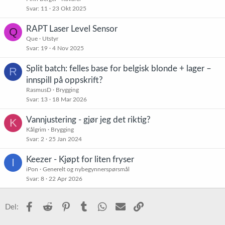
Svar
11
23 Okt 2025
RAPT Laser Level Sensor
Q
Que
Utstyr
Svar
19
4 Nov 2025
Split batch: felles base for belgisk blonde + lager –
R
innspill på oppskrift?
RasmusD
Brygging
Svar
13
18 Mar 2026
Vannjustering - gjør jeg det riktig?
K
Kålgrim
Brygging
Svar
2
25 Jan 2024
Keezer - Kjøpt for liten fryser
I
iPon
Generelt og nybegynnerspørsmål
Svar
8
22 Apr 2026
Facebook
Reddit
Pinterest
Tumblr
WhatsApp
E-post
Link
Del: