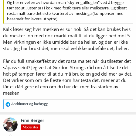
Og her er vel en av hvordan man "skyter gullfuglen" ved å brygge
tørr stout. Juster pH i kok med fosforsyre eller melkesyre. Og tilsett
røsta malt bare det siste kvarteret av meskinga (kompenser med
basemalt for lavere utbytte).
Kalk løser seg hvis mesken er sur nok. Så det kan brukes hvis
du mesker inn med nok mørkt malt til at du ligger ned mot 5.
Men virkningen er ikke umiddelbar da heller, og den er ikke
stor. Jeg har brukt det, men skal vel ikke anbefale det, heller.
Får du full smakseffekt av det røsta maltet når du tilsetter det
såpass seint? Jeg veit at Gordon Strongs råd om å tilsette det
helt på tampen fører til at du må bruke en god del mer av det.
Det virker som om de fleste som har testa det, mener at du
får et dårligere øl enn om du har det med fra starten av
mesken.
R
Andrimner
og
loebrygg
e
a
k
Finn Berger
s
Moderator
j
o