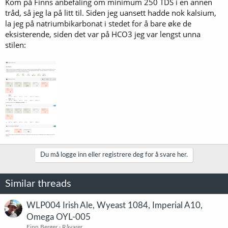
Kom på Finns anbefaling om minimum 250 TDS i en annen
:
tråd, så jeg la på litt til. Siden jeg uansett hadde nok kalsium,
la jeg på natriumbikarbonat i stedet for å bare øke de
eksisterende, siden det var på HCO3 jeg var lengst unna
stilen:
Du må logge inn eller registrere deg for å svare her.
Similar threads
WLP004 Irish Ale, Wyeast 1084, Imperial A10,
Omega OYL-005
Finn Berger
Råvarer