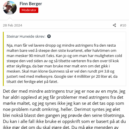
Finn Berger
Moderator
28 Feb 2024
#10
Steinar Huneide skrev:
Nja, man får vel lavere dropp og mindre astringens fra den røsta
malten bare ved å steepe den siste kvarteret, eller halvtimen om
man mesker 90 minutt f.eks. Kan jo og om man har muligheten cold
steepe den ved siden av og så tilsette vørteren fra den over til kok
etter skyllinga, da bør man bruke mer malt enn om det gikk i
mesken. Skal man klone Guinness så er vel den rundt pH 3.8 og
justert ned med melkesyre. Google sier 4 milliliter pr 20 liter øl, da
tilsatt det ferdige ølet på fatet.
Det der med mindre astringens trur jeg er noe av en myte. Jeg
har aldri opplevd at jeg får problemer med astringens fra det
mørke maltet, og jeg synes ikke jeg kan se at det tas opp som
noe problem rundt omkring, heller. Derimot syntes jeg ølet
blei nokså blasst den gangen jeg prøvde den seine tilsetninga.
Du kan i alle fall ikke bruke ei oppskrift som er basert på at du
ikke gjør det om du skal gjøre det. Du må øke mengden av