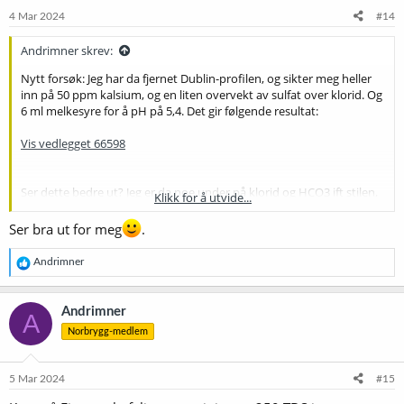
e
4 Mar 2024
#14
r
:
Andrimner skrev:
Nytt forsøk: Jeg har da fjernet Dublin-profilen, og sikter meg heller
inn på 50 ppm kalsium, og en liten overvekt av sulfat over klorid. Og
6 ml melkesyre for å pH på 5,4. Det gir følgende resultat:
Vis vedlegget 66598
Ser dette bedre ut? Jeg er da noe under på klorid og HCO3 ift stilen,
Klikk for å utvide...
men er det noe jeg bør tenke på
Ser bra ut for meg
.
R
Andrimner
e
a
k
Andrimner
A
s
Norbrygg-medlem
j
o
n
e
5 Mar 2024
#15
r