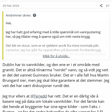
n
e
28 Feb 2024
#7
r
:
Andrimner skrev:
Hei,
Jeg har hatt god erfaring med å stille spørsmål om vannjustering
her, så jeg tillater meg å spørre også om mitt neste brygg.
Det blir en stout, som er et sjeldent avvik fra mine normale pils-
varianter. Jeg har gått for oppskriften på Guinnish fra Marebrygg:
https://recipe.brewfather.app/CXi2DbzNQs7rmfpnBXKWPwk5KTNK
Klikk for å utvide...
fu
Dublin har to vannkilder, og den ene er i et område med
Som vanlig har jeg stilt inn Brewfather med min egen profil som ser
granitt. Det er altså tilnærma "norskt" vann, og så vidt jeg veit
sånn ut:
er det det vannet Guinness bruker. Det er i alle fall hva Martin
Brungard sier, men jeg skal ikke garantere at det stemmer. Jeg
Vis vedlegget 66517
veit det har vært diskusjoner rundt det.
Og målet er denne profilen:
Jeg trur ellers at
@Terjedd
har rett. Det er en dårlig ide å
Vis vedlegget 66518
basere seg på data om lokale vannkilder. For det første kan
det hende at bryggerier har sine egne kilder - som f.eks. i
Det gir følgende tillegg:
Burton - og for det andre behandler de ofte vannet for å få