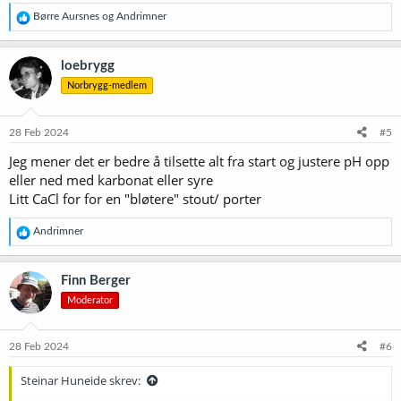
R
Børre Aursnes
og
Andrimner
e
a
k
loebrygg
s
Norbrygg-medlem
j
o
n
e
28 Feb 2024
#5
r
Jeg mener det er bedre å tilsette alt fra start og justere pH opp
:
eller ned med karbonat eller syre
Litt CaCl for for en "bløtere" stout/ porter
R
Andrimner
e
a
k
Finn Berger
s
Moderator
j
o
n
e
28 Feb 2024
#6
r
:
Steinar Huneide skrev: