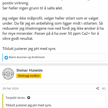
positiv virkning.
Ser heller ingen grunn til å salte ølet.
Jeg velger ikke målprofil, velger heller stilart som er valget
under. Da får jeg en anbefaling som ligger midt i stilarten. Så
reduserer jeg tilsetningene noe ned fordi jeg ikke ønsker å ha
for mye mineraler. Passer på å ha over 50 ppm Ca2+ for å
sikre godt resultat.
Tilslutt justerer jeg pH med syre.
R
Børre Aursnes
og
Andrimner
e
a
k
Steinar Huneide
s
Norbrygg-medlem
j
o
n
e
28 Feb 2024
#3
r
:
Terjedd skrev:
Tilslutt justerer jeg pH med syre.