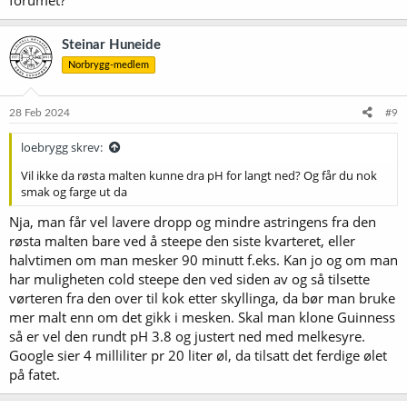
forumet?
Steinar Huneide
Norbrygg-medlem
28 Feb 2024
#9
loebrygg skrev:
Vil ikke da røsta malten kunne dra pH for langt ned? Og får du nok
smak og farge ut da
Nja, man får vel lavere dropp og mindre astringens fra den
røsta malten bare ved å steepe den siste kvarteret, eller
halvtimen om man mesker 90 minutt f.eks. Kan jo og om man
har muligheten cold steepe den ved siden av og så tilsette
vørteren fra den over til kok etter skyllinga, da bør man bruke
mer malt enn om det gikk i mesken. Skal man klone Guinness
så er vel den rundt pH 3.8 og justert ned med melkesyre.
Google sier 4 milliliter pr 20 liter øl, da tilsatt det ferdige ølet
på fatet.