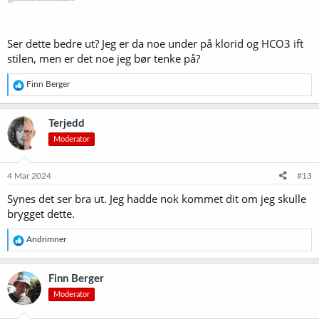
Ser dette bedre ut? Jeg er da noe under på klorid og HCO3 ift
stilen, men er det noe jeg bør tenke på?
R
Finn Berger
e
a
k
Terjedd
s
Moderator
j
o
n
e
4 Mar 2024
#13
r
Synes det ser bra ut. Jeg hadde nok kommet dit om jeg skulle
:
brygget dette.
R
Andrimner
e
a
k
Finn Berger
s
Moderator
j
o
n