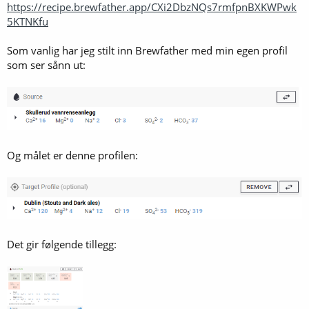
https://recipe.brewfather.app/CXi2DbzNQs7rmfpnBXKWPwk
5KTNKfu
Som vanlig har jeg stilt inn Brewfather med min egen profil
som ser sånn ut:
Og målet er denne profilen:
Det gir følgende tillegg: