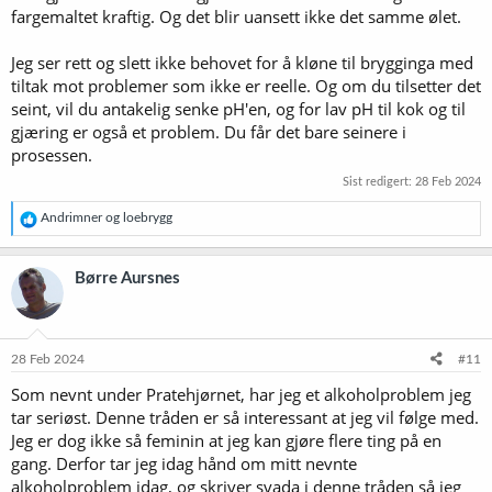
fargemaltet kraftig. Og det blir uansett ikke det samme ølet.
Jeg ser rett og slett ikke behovet for å kløne til brygginga med
tiltak mot problemer som ikke er reelle. Og om du tilsetter det
seint, vil du antakelig senke pH'en, og for lav pH til kok og til
gjæring er også et problem. Du får det bare seinere i
prosessen.
Sist redigert:
28 Feb 2024
R
Andrimner
og
loebrygg
e
a
k
Børre Aursnes
s
j
o
n
e
28 Feb 2024
#11
r
Som nevnt under Pratehjørnet, har jeg et alkoholproblem jeg
:
tar seriøst. Denne tråden er så interessant at jeg vil følge med.
Jeg er dog ikke så feminin at jeg kan gjøre flere ting på en
gang. Derfor tar jeg idag hånd om mitt nevnte
alkoholproblem idag, og skriver svada i denne tråden så jeg