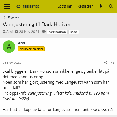
Logg inn
Registrer
Rogaland
Vannjustering til Dark Horizon
T
S
S
Arni
28 Nov 2021
dark horizon
igloo
r
t
t
å
a
i
Arni
A
d
r
k
Norbrygg-medlem
s
t
k
t
d
o
a
a
r
28 Nov 2021
#1
r
t
d
t
o
Skal brygge en Dark Horizon om ikke lenge og tenker litt på
e
det med vannjustering.
r
Noen som har gjort justering med Langevatn vann som har
noen tall?
Fra oppskrift:
Vannjustering. Tilsett kalsiumklorid til 120 ppm
Calsium. (~22g)
Har hatt en kopi av talla for Langevatn men fant ikke disse nå.