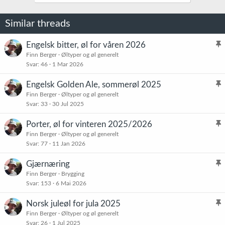
Similar threads
Engelsk bitter, øl for våren 2026
l
Finn Berger
Øltyper og øl generelt
Svar
46
1 Mar 2026
i
s
Engelsk Golden Ale, sommerøl 2025
t
l
Finn Berger
Øltyper og øl generelt
r
Svar
33
30 Jul 2025
i
e
s
t
Porter, øl for vinteren 2025/2026
t
l
Finn Berger
Øltyper og øl generelt
r
Svar
77
11 Jan 2026
i
e
s
t
Gjærnæring
t
l
Finn Berger
Brygging
r
Svar
153
6 Mai 2026
i
e
s
t
Norsk juleøl for jula 2025
t
l
Finn Berger
Øltyper og øl generelt
r
Svar
26
1 Jul 2025
i