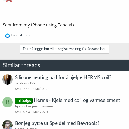
Sent from my iPhone using Tapatalk
R
Ekornskurken
e
a
k
Du må logge inn eller registrere deg for å svare her.
s
j
o
Similar threads
n
e
r
Silicone heating pad for å hjelpe HERMS coil?
:
akarlsen
DIY
Svar
22
17 Mai 2025
Herms - Kjele med coil og varmeelement
B
Til Salgs
bjojoi
For privatpersoner
Svar
0
31 Mar 2025
Bør jeg bytte ut Speidel med Bewtools?
Goran
Utstyr