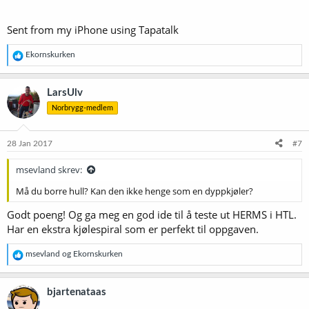
Sent from my iPhone using Tapatalk
R
Ekornskurken
e
a
k
LarsUlv
s
Norbrygg-medlem
j
o
n
e
28 Jan 2017
#7
r
:
msevland skrev:
Må du borre hull? Kan den ikke henge som en dyppkjøler?
Godt poeng! Og ga meg en god ide til å teste ut HERMS i HTL.
Har en ekstra kjølespiral som er perfekt til oppgaven.
R
msevland
og
Ekornskurken
e
a
k
bjartenataas
s
j