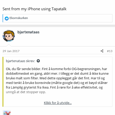
Sent from my iPhone using Tapatalk
R
Ekornskurken
e
a
k
bjartenataas
s
j
o
n
e
29 Jan 2017
#13
r
:
bjartenataas skrev:
Ok, du får sende bilder. Fint å komme forbi OG-begrensningen, har
dobbeltmesket en gang, aldri mer. I tillegg er det dumt å ikke kunne
bruke malt som filter. Med dette opplegget går det fint. Har til og
med tenkt å bruke borevinde (måtte google det) og et bøyd stålrør
fra Lämplig gryterist fra Ikea. Fint å røre for å øke effektivitet, og
unngå at det stopper opp.
Klikk for å utvide...
Sent from my iPhone using Tapatalk