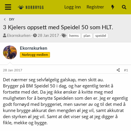
Logg inn
Registrer
DIY
3 Kjelers oppsett med Speidel 50 som HLT.
T
S
S
Ekornskurken
28 Jan 2017
herms
plan
speidel
r
t
t
å
a
i
Ekornskurken
d
r
k
Norbrygg-medlem
s
t
k
t
d
o
a
a
r
28 Jan 2017
#1
r
t
d
t
o
Det nærmer seg selvfølgelig galskap, men skitt au.
e
Brygger på BM Speidel 50 i dag, og har egentlig tenkt å
r
fortsette med det. Da jeg ikke ønsker å kvitte meg med
muligheten for å benytte Speidelen som den er. Jeg er egentlig
godt fornøyd med bryggeriet, men savner av og til det med å
kunne brygge akkurat den mengden øl jeg vil, samt akkutrat
den styrken øl jeg vil. Samt at det viser seg at jeg digger å
fikle, mekke og bygge.