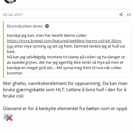
o
n
e
28 Jan 2017
#8
r
:
Ekornskurken skrev:
Kanskje jeg kan, men har bestilt denne coilen
https://store.brewpi.com/featured/weldless-herms-coil-kit-30cm-
bsp
etter mye synsing og att og frem. Dermed tenkte jeg at hull var
best.
Nå kan jeg selvfølgelig montere tri-clamp på coilen og ha slanger ut
av speidel gryten, det har jeg egentlig ikke tenkt så mye på men er
kanskje en meget god ide.... Må synse meg frem til noe når coilen
kommer.
Mer ghetto, vannkokerelement for oppvarming. Da kan man
bruke gjæringsbøtte som HLT. Lettere å bore hull i den for å
bruke coil.
Glassene er for å beskytte elementet fra bøtten som er oppå.