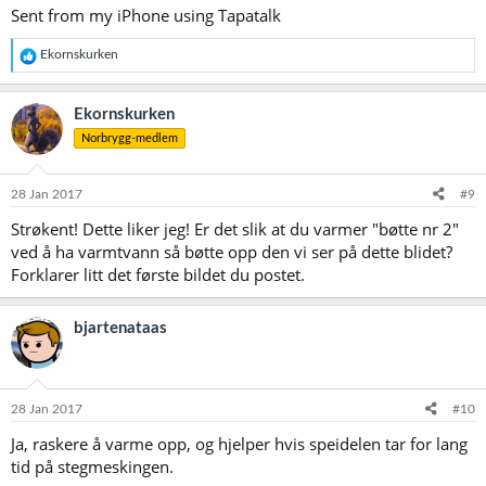
Sent from my iPhone using Tapatalk
R
Ekornskurken
e
a
k
Ekornskurken
s
Norbrygg-medlem
j
o
n
e
28 Jan 2017
#9
r
Strøkent! Dette liker jeg! Er det slik at du varmer "bøtte nr 2"
:
ved å ha varmtvann så bøtte opp den vi ser på dette blidet?
Forklarer litt det første bildet du postet.
bjartenataas
28 Jan 2017
#10
Ja, raskere å varme opp, og hjelper hvis speidelen tar for lang
tid på stegmeskingen.