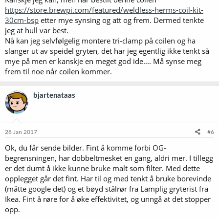
https://store.brewpi.com/featured/weldless-herms-coil-kit-
30cm-bsp
etter mye synsing og att og frem. Dermed tenkte
jeg at hull var best.
Nå kan jeg selvfølgelig montere tri-clamp på coilen og ha
slanger ut av speidel gryten, det har jeg egentlig ikke tenkt så
mye på men er kanskje en meget god ide.... Må synse meg
frem til noe når coilen kommer.
bjartenataas
28 Jan 2017
#6
Ok, du får sende bilder. Fint å komme forbi OG-
begrensningen, har dobbeltmesket en gang, aldri mer. I tillegg
er det dumt å ikke kunne bruke malt som filter. Med dette
opplegget går det fint. Har til og med tenkt å bruke borevinde
(måtte google det) og et bøyd stålrør fra Lämplig gryterist fra
Ikea. Fint å røre for å øke effektivitet, og unngå at det stopper
opp.