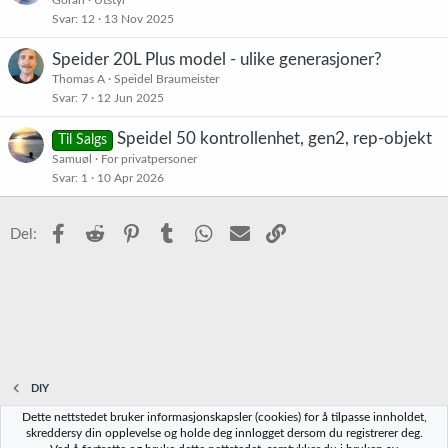
Svar
12
13 Nov 2025
Speider 20L Plus model - ulike generasjoner?
Thomas A
Speidel Braumeister
Svar
7
12 Jun 2025
Speidel 50 kontrollenhet, gen2, rep-objekt
Til Salgs
Samuøl
For privatpersoner
Svar
1
10 Apr 2026
Facebook
Reddit
Pinterest
Tumblr
WhatsApp
E-post
Link
Del:
DIY
Dette nettstedet bruker informasjonskapsler (cookies) for å tilpasse innholdet,
Norbrygg-default
skreddersy din opplevelse og holde deg innlogget dersom du registrerer deg.