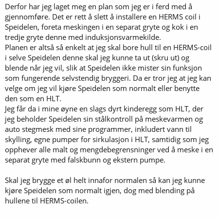
Derfor har jeg laget meg en plan som jeg er i ferd med å
gjennomføre. Det er rett å slett å installere en HERMS coil i
Speidelen, foreta meskingen i en separat gryte og kok i en
tredje gryte denne med induksjonsvarmekilde.
Planen er altså så enkelt at jeg skal bore hull til en HERMS-coil
i selve Speidelen denne skal jeg kunne ta ut (skru ut) og
blende når jeg vil, slik at Speidelen ikke mister sin funksjon
som fungerende selvstendig bryggeri. Da er tror jeg at jeg kan
velge om jeg vil kjøre Speidelen som normalt eller benytte
den som en HLT.
Jeg får da i mine øyne en slags dyrt kinderegg som HLT, der
jeg beholder Speidelen sin stålkontroll på meskevarmen og
auto stegmesk med sine programmer, inkludert vann til
skylling, egne pumper for sirkulasjon i HLT, samtidig som jeg
opphever alle malt og mengdebegrensninger ved å meske i en
separat gryte med falskbunn og ekstern pumpe.
Skal jeg brygge et øl helt innafor normalen så kan jeg kunne
kjøre Speidelen som normalt igjen, dog med blending på
hullene til HERMS-coilen.