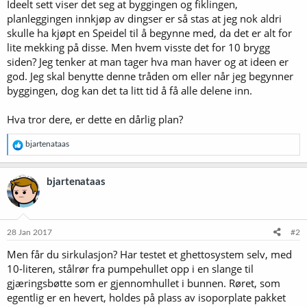
Ideelt sett viser det seg at byggingen og fiklingen,
planleggingen innkjøp av dingser er så stas at jeg nok aldri
skulle ha kjøpt en Speidel til å begynne med, da det er alt for
lite mekking på disse. Men hvem visste det for 10 brygg
siden? Jeg tenker at man tager hva man haver og at ideen er
god. Jeg skal benytte denne tråden om eller når jeg begynner
byggingen, dog kan det ta litt tid å få alle delene inn.
Hva tror dere, er dette en dårlig plan?
R
bjartenataas
e
a
k
bjartenataas
s
j
o
n
e
28 Jan 2017
#2
r
Men får du sirkulasjon? Har testet et ghettosystem selv, med
:
10-literen, stålrør fra pumpehullet opp i en slange til
gjæringsbøtte som er gjennomhullet i bunnen. Røret, som
egentlig er en hevert, holdes på plass av isoporplate pakket