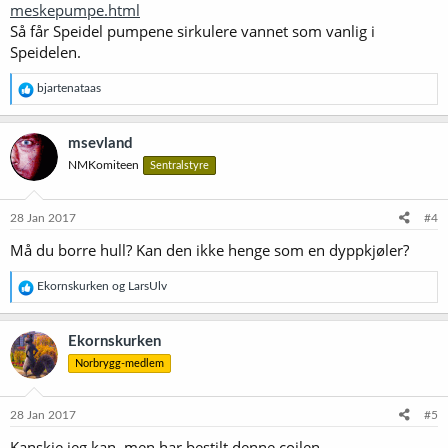
meskepumpe.html
Så får Speidel pumpene sirkulere vannet som vanlig i
Speidelen.
R
bjartenataas
e
a
k
msevland
s
NMKomiteen
Sentralstyre
j
o
n
e
28 Jan 2017
#4
r
Må du borre hull? Kan den ikke henge som en dyppkjøler?
:
R
Ekornskurken
og
LarsUlv
e
a
k
Ekornskurken
s
Norbrygg-medlem
j
o
n
e
28 Jan 2017
#5
r
Kanskje jeg kan, men har bestilt denne coilen
: