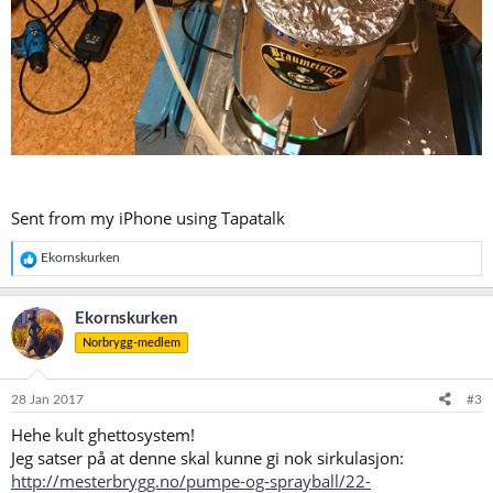
Sent from my iPhone using Tapatalk
R
Ekornskurken
e
a
k
Ekornskurken
s
Norbrygg-medlem
j
o
n
e
28 Jan 2017
#3
r
Hehe kult ghettosystem!
:
Jeg satser på at denne skal kunne gi nok sirkulasjon:
http://mesterbrygg.no/pumpe-og-sprayball/22-