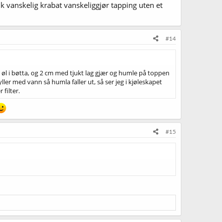
lik vanskelig krabat vanskeliggjør tapping uten et
#14
er øl i bøtta, og 2 cm med tjukt lag gjær og humle på toppen
ller med vann så humla faller ut, så ser jeg i kjøleskapet
 filter.
#15