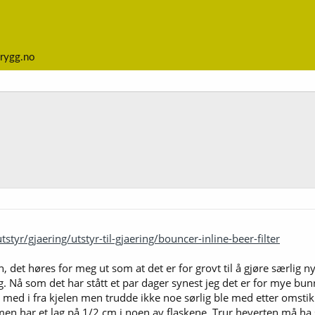
rygg.no
tyr/gjaering/utstyr-til-gjaering/bouncer-inline-beer-filter
 det høres for meg ut som at det er for grovt til å gjøre særlig nyt
ng. Nå som det har stått et par dager synest jeg det er for mye bun
e med i fra kjelen men trudde ikke noe sørlig ble med etter omstikli
en har et lag på 1/2 cm i noen av flaskene. Trur heverten må ha