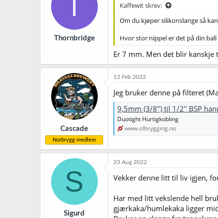
T
Kaffewit skrev:
Om du kjøper silikonslange så kan 
Hvor stor nippel er det på din bal
Thornbridge
Er 7 mm. Men det blir kanskje
12 Feb 2022
Jeg bruker denne på filteret (Ma
9,5mm (3/8") til 1/2" BSP han
Duotight Hurtigkobling
www.olbrygging.no
Cascade
Norbrygg-medlem
23 Aug 2022
S
Vekker denne litt til liv igjen,
Har med litt vekslende hell bruk
gjærkaka/humlekaka ligger midtv
Sigurd