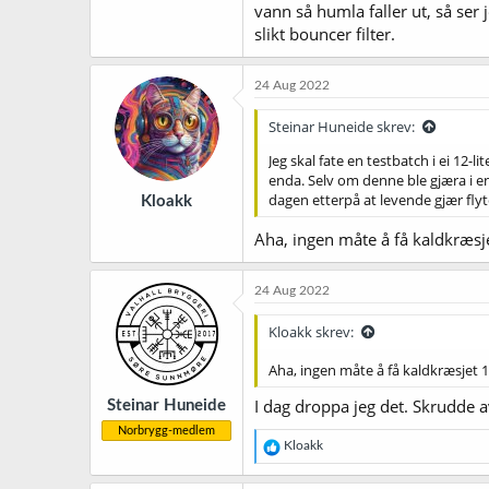
vann så humla faller ut, så ser 
slikt bouncer filter.
24 Aug 2022
Steinar Huneide skrev:
Jeg skal fate en testbatch i ei 12-
enda. Selv om denne ble gjæra i en 
dagen etterpå at levende gjær flyte
Kloakk
Aha, ingen måte å få kaldkræsjet
24 Aug 2022
Kloakk skrev:
Aha, ingen måte å få kaldkræsjet 12
I dag droppa jeg det. Skrudde av
Steinar Huneide
Norbrygg-medlem
R
Kloakk
e
a