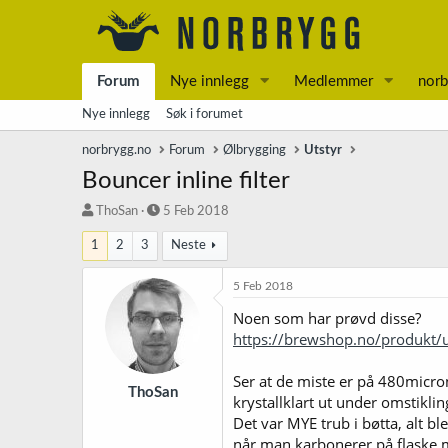
Forum
Nye innlegg
Medlemmer
norb
Nye innlegg
Søk i forumet
norbrygg.no
Forum
Ølbrygging
Utstyr
Bouncer inline filter
T
S
ThoSan
5 Feb 2018
r
t
1
2
3
Neste
å
a
d
r
s
t
5 Feb 2018
t
d
Noen som har prøvd disse?
a
a
https://brewshop.no/produkt/uts
r
t
t
o
e
Ser at de miste er på 480micron,
r
ThoSan
krystallklart ut under omstikli
Det var MYE trub i bøtta, alt bl
når man karbonerer på flaske m