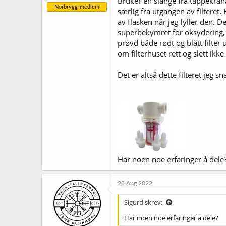
Bruker en slange fra tappekrana 
Norbrygg-medlem
særlig fra utgangen av filter
av flasken når jeg fyller den. 
superbekymret for oksydering, m
prøvd både rødt og blått filter
om filterhuset rett og slett ikk
Det er altså dette filteret jeg s
Har noen noe erfaringer å dele
23 Aug 2022
Sigurd skrev:
Har noen noe erfaringer å dele?