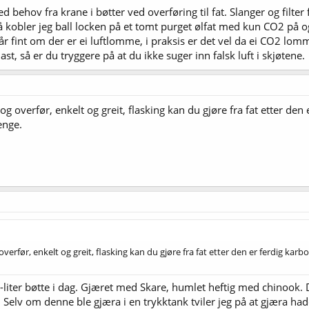
 behov fra krane i bøtter ved overføring til fat. Slanger og filter
. Så kobler jeg ball locken på et tomt purget ølfat med kun CO2 på o
et går fint om der er ei luftlomme, i praksis er det vel da ei CO2 l
st, så er du tryggere på at du ikke suger inn falsk luft i skjøtene.
og overfør, enkelt og greit, flasking kan du gjøre fra fat etter de
enge.
overfør, enkelt og greit, flasking kan du gjøre fra fat etter den er ferdig ka
12-liter bøtte i dag. Gjæret med Skare, humlet heftig med chinook. D
elv om denne ble gjæra i en trykktank tviler jeg på at gjæra hadd