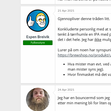
21 Apr 2021
Gjennopliver denne tråden litt. Ha
Konkluderte personlig med at sta
tenkt å tørrhumle en IPA med pel
Espen Breivik
det i det hele. Jeg har
ikke
mulig
Fylkesstyre
Lurer på om noen har synspunkt
https://brewshop.no/produkt/uts
Hva mister man evt. ved å
man mister syns jeg).
Hvor finmasket må det væ
24 Apr 2021
Jeg har en bouncermd som jeg ha
etter min mening bli for liten og