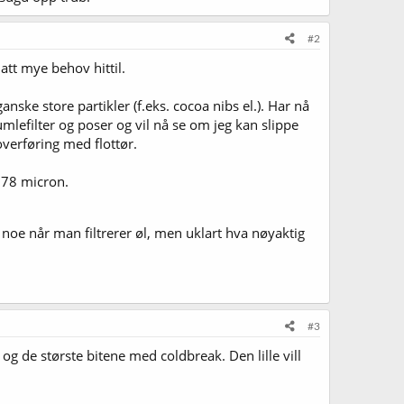
#2
 hatt mye behov hittil.
nske store partikler (f.eks. cocoa nibs el.). Har nå
umlefilter og poser og vil nå se om jeg kan slippe
overføring med flottør.
178 micron.
 noe når man filtrerer øl, men uklart hva nøyaktig
#3
g de største bitene med coldbreak. Den lille vill