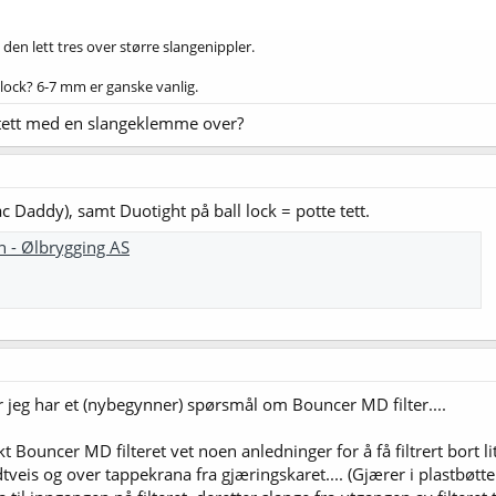
den lett tres over større slangenippler.
l lock? 6-7 mm er ganske vanlig.
 tett med en slangeklemme over?
c Daddy), samt Duotight på ball lock = potte tett.
n - Ølbrygging AS
 for jeg har et (nybegynner) spørsmål om Bouncer MD filter....
t Bouncer MD filteret vet noen anledninger for å få filtrert bort 
eis og over tappekrana fra gjæringskaret.... (Gjærer i plastbøtter