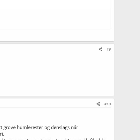
#9
#10
litt grove humlerester og denslags når
).