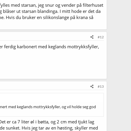
 fylles med starsan, jeg snur og vender på filterhuset
g blåser ut starsan blandinga. I mitt hode er det da
omme. Hvis du bruker en silikonslange på krana så
#12
n er ferdig karbonert med keglands mottrykksfyller,
#13
rbonert med keglands mottrykksfyller, og vil holde seg god
et er ca 7 liter øl i bøtta, og 2 cm med tjukt lag
e sunket. Hvis jeg tar av en høsting, skyller med