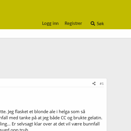
Logg inn
Registrer
Søk
#1
te. Jeg flasket et blonde ale i helga som så
nfall med tanke på at jeg både CC og brukte gelatin.
ng... Er selvsagt klar over at det vil være bunnfall
 sugd opp trub.