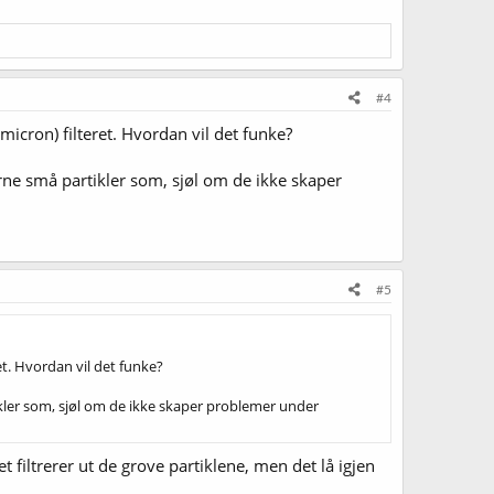
#4
icron) filteret. Hvordan vil det funke?
jerne små partikler som, sjøl om de ikke skaper
#5
et. Hvordan vil det funke?
rtikler som, sjøl om de ikke skaper problemer under
Det filtrerer ut de grove partiklene, men det lå igjen