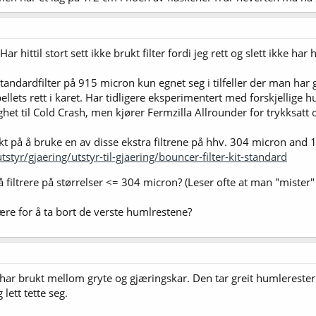
r hittil stort sett ikke brukt filter fordi jeg rett og slett ikke har
ndardfilter på 915 micron kun egnet seg i tilfeller der man har ga
lets rett i karet. Har tidligere eksperimentert med forskjellige h
het til Cold Crash, men kjører Fermzilla Allrounder for trykksatt 
 på å bruke en av disse ekstra filtrene på hhv. 304 micron and 
tyr/gjaering/utstyr-til-gjaering/bouncer-filter-kit-standard
 filtrere på størrelser <= 304 micron? (Leser ofte at man "mister"
re for å ta bort de verste humlrestene?
r brukt mellom gryte og gjæringskar. Den tar greit humlerester o
 lett tette seg.