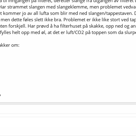
til inngangen på filteret, deretter slange fra utgangen av filteret 
et. Har strammet slangen med slangeklemme, men problemet vedva
Det kommer jo av all lufta som blir med ned slangen/tappestaven. D
en dette føles slett ikke bra. Problemet er ikke like stort ved ta
 uten forskjell. Har prøvd å ha filterhuset på skakke, opp ned og
e fylles helt opp med øl, at det er luft/CO2 på toppen som da slurpe
nakker om:
?