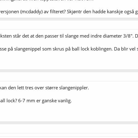
versjonen (mcdaddy) av filteret? Skjøntr den hadde kanskje også gå
eksten står det at den passer til slange med indre diameter 3/8".
asse på slangenippel som skrus på ball lock koblingen. Da blir vel 
an den lett tres over større slangenippler.
ball lock? 6-7 mm er ganske vanlig.