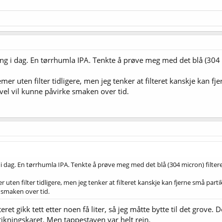
ang i dag. En tørrhumla IPA. Tenkte å prøve meg med det blå (304 m
emer uten filter tidligere, men jeg tenker at filteret kanskje kan f
vel vil kunne påvirke smaken over tid.
 i dag. En tørrhumla IPA. Tenkte å prøve meg med det blå (304 micron) filter
r uten filter tidligere, men jeg tenker at filteret kanskje kan fjerne små pa
e smaken over tid.
lteret gikk tett etter noen få liter, så jeg måtte bytte til det grove. 
ikningskaret. Men tappestaven var helt rein.