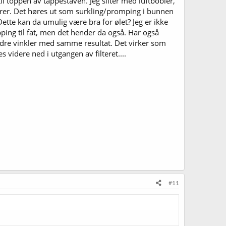
til toppen av tappestaven. Jeg sliter med luftbobler,
rer. Det høres ut som surkling/promping i bunnen
ette kan da umulig være bra for ølet? Jeg er ikke
pping til fat, men det hender da også. Har også
 andre vinkler med samme resultat. Det virker som
s videre ned i utgangen av filteret....
#11