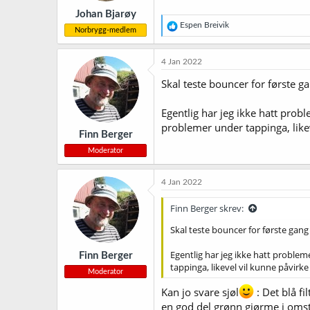
Johan Bjarøy
R
Espen Breivik
Norbrygg-medlem
e
a
k
4 Jan 2022
s
j
Skal teste bouncer for første g
o
n
Egentlig har jeg ikke hatt probl
e
r
problemer under tappinga, like
Finn Berger
:
Moderator
4 Jan 2022
Finn Berger skrev:
Skal teste bouncer for første gang
Egentlig har jeg ikke hatt probleme
Finn Berger
tappinga, likevel vil kunne påvirk
Moderator
Kan jo svare sjøl
: Det blå fi
en god del grønn gjørme i omst