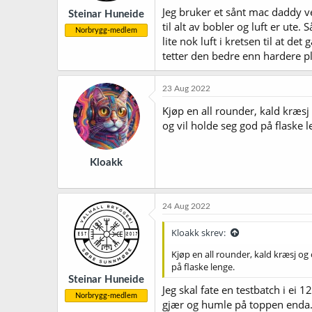
Jeg bruker et sånt mac daddy ved
Steinar Huneide
til alt av bobler og luft er ute
Norbrygg-medlem
lite nok luft i kretsen til at d
tetter den bedre enn hardere pla
23 Aug 2022
Kjøp en all rounder, kald kræsj 
og vil holde seg god på flaske l
Kloakk
24 Aug 2022
Kloakk skrev:
Kjøp en all rounder, kald kræsj og 
på flaske lenge.
Steinar Huneide
Jeg skal fate en testbatch i ei 
Norbrygg-medlem
gjær og humle på toppen enda. S