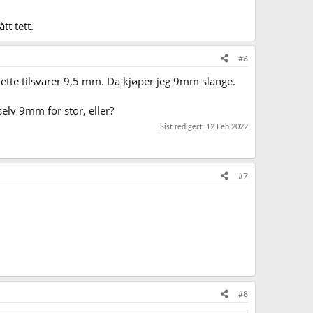
tt tett.
#6
 Dette tilsvarer 9,5 mm. Da kjøper jeg 9mm slange.
selv 9mm for stor, eller?
Sist redigert:
12 Feb 2022
#7
#8