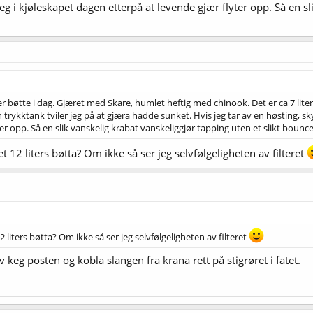
jeg i kjøleskapet dagen etterpå at levende gjær flyter opp. Så en s
liter bøtte i dag. Gjæret med Skare, humlet heftig med chinook. Det er ca 7 lit
trykktank tviler jeg på at gjæra hadde sunket. Hvis jeg tar av en høsting, sky
r opp. Så en slik vanskelig krabat vanskeliggjør tapping uten et slikt bouncer
 12 liters bøtta? Om ikke så ser jeg selvfølgeligheten av filteret
 liters bøtta? Om ikke så ser jeg selvfølgeligheten av filteret
 keg posten og kobla slangen fra krana rett på stigrøret i fatet.