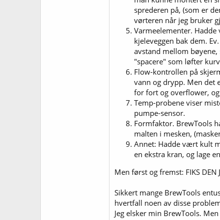
sprederen på, (som er den 
vørteren når jeg bruker gj
Varmeelementer. Hadde vær
kjeleveggen bak dem. Ev. 
avstand mellom bøyene, så 
"spacere" som løfter kurve
Flow-kontrollen på skjerme
vann og drypp. Men det er 
for fort og overflower, o
Temp-probene viser misten
pumpe-sensor.
Formfaktor. BrewTools har
malten i mesken, (masken,
Annet: Hadde vært kult me
en ekstra kran, og lage e
Men først og fremst: FIKS DEN
Sikkert mange BrewTools entus
hvertfall noen av disse problem
Jeg elsker min BrewTools. Men d