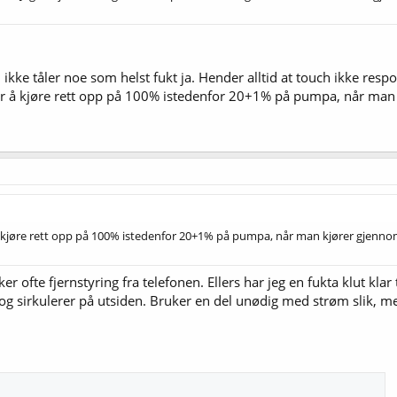
kke tåler noe som helst fukt ja. Hender alltid at touch ikke respond
r å kjøre rett opp på 100% istedenfor 20+1% på pumpa, når man 
 kjøre rett opp på 100% istedenfor 20+1% på pumpa, når man kjører gjennom
 ofte fjernstyring fra telefonen. Ellers har jeg en fukta klut klar t
t og sirkulerer på utsiden. Bruker en del unødig med strøm slik, 