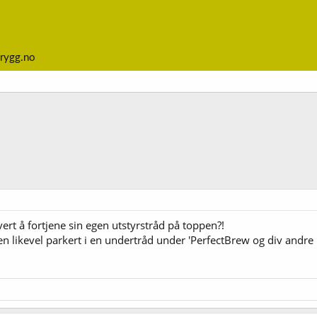
rygg.no
rt å fortjene sin egen utstyrstråd på toppen?!
n likevel parkert i en undertråd under 'PerfectBrew og div andre br