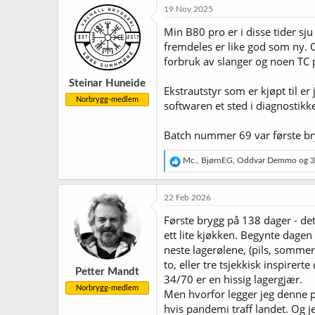
k
19 Nov 2025
s
j
Min B80 pro er i disse tider s
o
fremdeles er like god som ny. O
n
forbruk av slanger og noen TC p
e
r
Steinar Huneide
:
Ekstrautstyr som er kjøpt til 
Norbrygg-medlem
softwaren et sted i diagnostikk
Batch nummer 69 var første bry
R
Mc.
,
BjørnEG
,
Oddvar Demmo
og 3 
e
a
k
22 Feb 2026
s
j
Første brygg på 138 dager - det
o
ett lite kjøkken. Begynte dage
n
neste lagerølene, (pils, sommerl
e
r
to, eller tre tsjekkisk inspire
Petter Mandt
:
34/70 er en hissig lagergjær.
Norbrygg-medlem
Men hvorfor legger jeg denne p
hvis pandemi traff landet. Og je