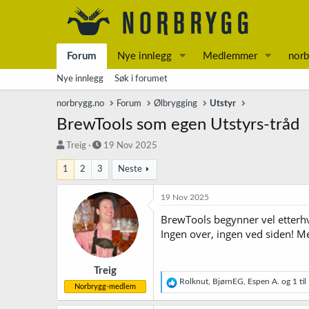
Forum
Nye innlegg
Medlemmer
norb
Nye innlegg
Søk i forumet
norbrygg.no
Forum
Ølbrygging
Utstyr
BrewTools som egen Utstyrs-tråd
T
S
Treig
19 Nov 2025
r
t
1
2
3
Neste
å
a
d
r
s
t
19 Nov 2025
t
d
BrewTools begynner vel etterhve
a
a
Ingen over, ingen ved siden! Me
r
t
t
o
e
r
Treig
R
Rolknut
,
BjørnEG
,
Espen A.
og 1 til
Norbrygg-medlem
e
a