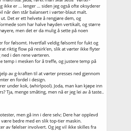
ikke er ... lenger ... siden jeg også ofte oksyderer
l når den står balansert i vørter-blaut malt.
ut. Det er ett helvete å rengjøre dem, og
-formede som har halve høyden vertikalt, og større
t høyere, men det er da mulig å sette på noen
r for følsomt. Hvertfall veldig følsomt for fukt og
riktig flow på resirk'en, slik at vørter ikke flyter
 ned i den rene vørteren.
 temp i mesken for å treffe, og justere temp på
jelp av g-kraften til at vørter presses ned gjennom
ter en fordel i design.
er under kok, (whirlpool). Joda, man kan kjøpe inn
s? Tja, menge småting, men nå er jeg lei av å taste..
ster, men gå inn i dere selv; Dere har opplevd
ke være bedre med en slik top-tier maskin.
v følelser involvert. Og jeg vil ikke skilles fra