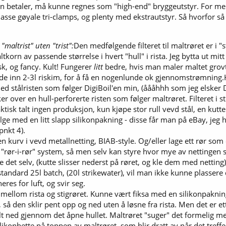
betaler, må kunne regnes som "high-end" bryggeutstyr. For menn 
masse gøyale tri-clamps, og plenty med ekstrautstyr. Så hvorfor 
"maltrist" uten "trist":
Den medfølgende filteret til maltrøret er i "s
tkorn av passende størrelse i hvert "hull" i rista. Jeg bytta ut mitt 
isk, og fancy. Kult! Fungerer
litt
bedre, hvis man maler maltet grovt.
nde inn 2-3l riskim, for å få en nogenlunde ok gjennomstrømnin
stålristen som følger DigiBoil'en min, (åååhhh som jeg elsker Di
er over en hull-perforerte risten som følger maltrøret. Filteret i 
tisk talt ingen produksjon, kun kjøpe stor rull vevd stål, en kutte til
følge med en litt slapp silikonpakning - disse får man på eBay, jeg
pnkt 4).
n kurv i vevd metallnetting, BIAB-style. Og/eller lage ett rør so
t "rør-i-rør" system, så men selv kan styre hvor mye av nettingen
re det selv, (kutte slisser nederst på røret, og kle dem med netting)
standard 25l batch, (20l strikewater), vil man ikke kunne plassere de
es for luft, og svir seg.
t mellom rista og stigrøret. Kunne vært fiksa med en silikonpakn
, så den sklir pent opp og ned uten å løsne fra rista. Men det er e
alt ned gjennom det åpne hullet. Maltrøret "suger" det formelig me
konhette på toppen av maltrøret, som blir dratt av når det treffer 