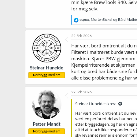
min kjære BrewTools B40. Selv om
for meg selv.
R
espux
,
MortenSickel
og
Bård Mathi
e
a
k
22 Feb 2026
s
j
Har vært borti omtrent alt du 
o
Filteret i maltrøret burde vært 
n
maskina. Kjører PBW gjennom s
e
r
Kjempeirriterende at skjermen ik
Steinar Huneide
:
kort og bred har både sine for
Norbrygg-medlem
alle disse problemene og har w
22 Feb 2026
Steinar Huneide skrev:
Har vært borti omtrent alt du nevn
vært en perforert del av bunnen o
etter bryggedagen, og har en egna
Petter Mandt
alltid at touch ikke responderer nå
Norbrygg-medlem
skyllevannet renner gjennom for f