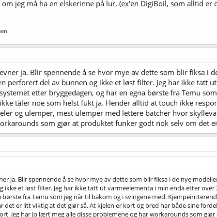
 jeg må ha en elskerinne på lur, (ex'en DigiBoil, som alltid er der f
sen
nevner ja. Blir spennende å se hvor mye av dette som blir fiksa i
en perforert del av bunnen og ikke et løst filter. Jeg har ikke tat
ystemet etter bryggedagen, og har en egna børste fra Temu som 
ke tåler noe som helst fukt ja. Hender alltid at touch ikke responder
deler og ulemper, mest ulemper med lettere batcher hvor skylleva
orkarounds som gjør at produktet funker godt nok selv om det er 
er ja. Blir spennende å se hvor mye av dette som blir fiksa i de nye modelle
g ikke et løst filter. Jeg har ikke tatt ut varmeelementa i min enda etter o
 børste fra Temu som jeg når til bakom og i svingene med. Kjempeirriterende
r det er litt viktig at det gjør så. At kjelen er kort og bred har både sine f
ort. Jeg har jo lært meg alle disse problemene og har workarounds som gjør 