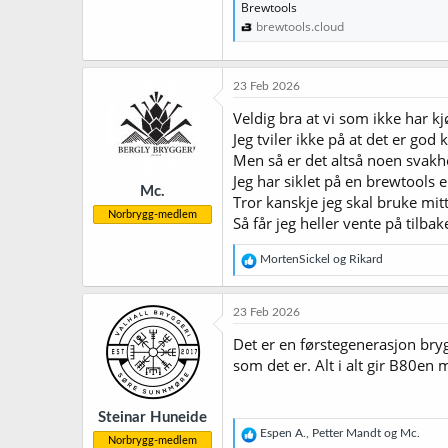
Brewtools
brewtools.cloud
23 Feb 2026
Veldig bra at vi som ikke har k
Jeg tviler ikke på at det er god 
Men så er det altså noen svakhet
Jeg har siklet på en brewtools 
Mc.
Tror kanskje jeg skal bruke mit
Norbrygg-medlem
Så får jeg heller vente på til
R
MortenSickel
og
Rikard
e
a
k
23 Feb 2026
s
j
Det er en førstegenerasjon bry
o
som det er. Alt i alt gir B80en 
n
e
r
Steinar Huneide
:
R
Espen A.
,
Petter Mandt
og
Mc.
Norbrygg-medlem