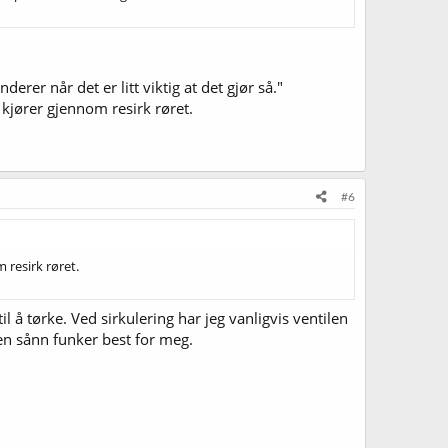
erer når det er litt viktig at det gjør så."
kjører gjennom resirk røret.
#6
 resirk røret.
il å tørke. Ved sirkulering har jeg vanligvis ventilen
men sånn funker best for meg.