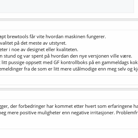
jøpt brewtools får vite hvordan maskinen fungerer.
kvalitet på det meste av utstyret.
er i noe av designet eller kvaliteten.
en stund og var spent på hvordan den nye versjonen ville være.
t litt pussige oppsett med GF kontrollboks på en gammeldags kokepl
bakemeldinger fra de som er litt mere utålmodige enn meg selv og
gger, der forbedringer har kommet etter hvert som erfaringene ha
meg mere positive muligheter enn negative irritasjoner. Problemfrit