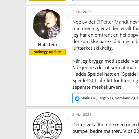
e
a
k
2 Mar 2026
s
j
Noe av det
@Petter Mandt
nevn
o
min mening, er at den er alt for
n
Jeg har en omtrent en hel oppva
e
r
det kan ikke bare stå til neste 
Hallstein
:
lufttørket skikkelig.
Norbrygg-medlem
Når jeg brygga med speidel var 
Nå kjennes det ut som at man al
Hadde Speidel hatt en "Speidel 8
Speidel 50L blir litt for liten, o
separate meskekurver)
R
Marius K.
,
Jørgen O
,
msevland
og 1 
e
a
k
2 Mar 2026
s
j
Det er vel alltid noe med noen 
o
pumpe, bedre maltrør.. Vips 20
n
e