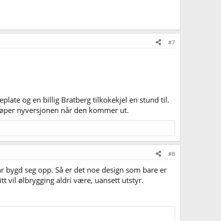
#7
ate og en billig Bratberg tilkokekjel en stund til.
 kjøper nyversjonen når den kommer ut.
#8
r bygd seg opp. Så er det noe design som bare er
t vil ølbrygging aldri være, uansett utstyr.