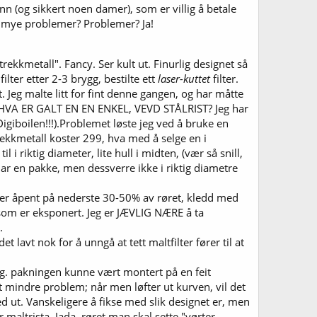
(og sikkert noen damer), som er villig å betale
så mye problemer? Problemer? Ja!
trekkmetall". Fancy. Ser kult ut. Finurlig designet så
filter etter 2-3 brygg, bestilte ett
laser-kuttet
filter.
 Jeg malte litt for fint denne gangen, og har måtte
g.HVA ER GALT EN EN ENKEL, VEVD STÅLRIST? Jeg har
giboilen!!!).Problemet løste jeg ved å bruke en
stekkmetall koster 299, hva med å selge en i
 i riktig diameter, lite hull i midten, (vær så snill,
 har en pakke, men dessverre ikke i riktig diametre
m er åpent på nederste 30-50% av røret, kledd med
 som er eksponert. Jeg er JÆVLIG NÆRE å ta
.
t lavt nok for å unngå at tett maltfilter fører til at
ing. pakningen kunne vært montert på en feit
tt mindre problem; når men løfter ut kurven, vil det
d ut. Vanskeligere å fikse med slik designet er, men
maltrista. Jada, røret man skal sette "vørter-