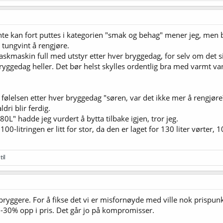
te kan fort puttes i kategorien "smak og behag" mener jeg, men bre
 tungvint å rengjøre.
skmaskin full med utstyr etter hver bryggedag, for selv om det sies
bryggedag heller. Det bør helst skylles ordentlig bra med varmt va
følelsen etter hver bryggedag "søren, var det ikke mer å rengjøre
dri blir ferdig.
0L" hadde jeg vurdert å bytta tilbake igjen, tror jeg.
g 100-litringen er litt for stor, da den er laget for 130 liter vørter,
til
bryggere. For å fikse det vi er misfornøyde med ville nok prispun
-30% opp i pris. Det går jo på kompromisser.