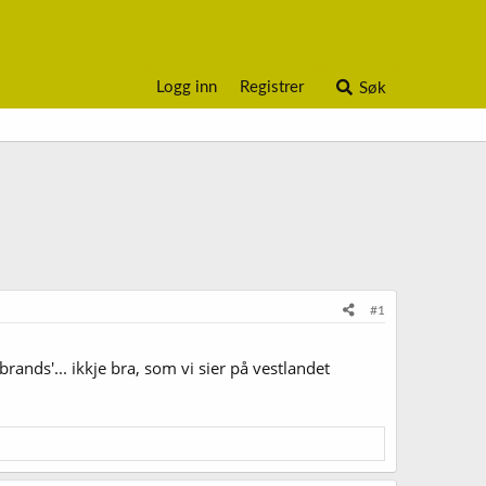
Logg inn
Registrer
Søk
#1
ands'... ikkje bra, som vi sier på vestlandet