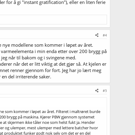
or å gi "instant gratification"), eller en liten ferie
#4
 de nye modellene som kommer i løpet av året.
t ut varmeelementa i min enda etter over 200 brygg på
jeg når til bakom og i svingene med.
er når det er litt viktig at det gjør så. At kjelen er
nnet renner gjennom for fort. Jeg har jo lært meg
en del irriterende saker.
#5
ne som kommer i løpet av året. Filteret i maltrøret burde
ver 200 brygg på maskina. Kjører PBW gjennom systemet
 at skjermen ikke tåler noe som helst fukt ja. Hender
ordeler og ulemper, mest ulemper med lettere batcher hvor
at produktet funker godt nok selv om det er en del