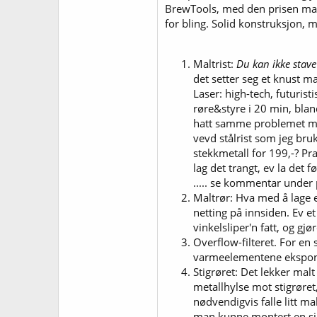
BrewTools, med den prisen man 
for bling. Solid konstruksjon, 
Maltrist:
Du kan ikke stave 
det setter seg et knust mal
Laser: high-tech, futurist
røre&styre i 20 min, bla
hatt samme problemet med 
vevd stålrist som jeg bruk
stekkmetall for 199,-? Prak
lag det trangt, ev la det 
..... se kommentar under 
Maltrør: Hva med å lage e
netting på innsiden. Ev e
vinkelsliper'n fatt, og gjø
Overflow-filteret. For en 
varmeelementene eksponer
Stigrøret: Det lekker mal
metallhylse mot stigrøret
nødvendigvis falle litt m
man kunne montert en sili