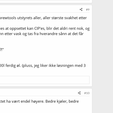
#9
wtools utstyrets aller, aller største svakhet etter
 at oppsettet kan CIP'es, blir det aldri rent nok, og
nn etter vask og tas fra hverandre sånn at det får
?!"
 100l ferdig øl. (pluss, jeg liker ikke løsningen med 3
#10
ktet ha vært endel høyere. Bedre kjøler, bedre