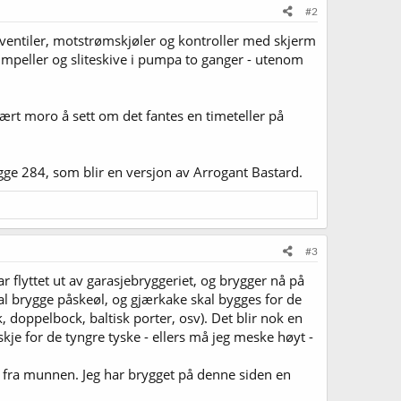
#2
sventiler, motstrømskjøler og kontroller med skjerm
 impeller og sliteskive i pumpa to ganger - utenom
rt moro å sett om det fantes en timeteller på
ge 284, som blir en versjon av Arrogant Bastard.
#3
r flyttet ut av garasjebryggeriet, og brygger nå på
 brygge påskeøl, og gjærkake skal bygges for de
, doppelbock, baltisk porter, osv). Det blir nok en
kje for de tyngre tyske - ellers må jeg meske høyt -
t fra munnen. Jeg har brygget på denne siden en