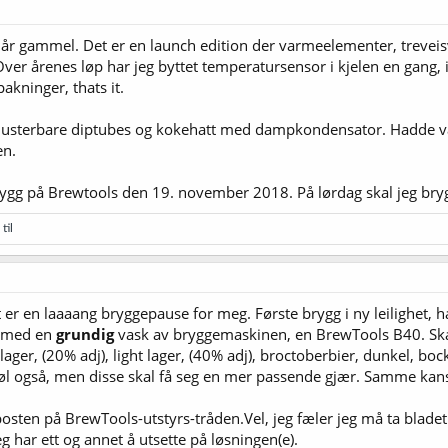
ju år gammel. Det er en launch edition der varmeelementer, trevei
ver årenes løp har jeg byttet temperatursensor i kjelen en gang,
akninger, thats it.
er justerbare diptubes og kokehatt med dampkondensator. Hadde væ
en.
gg på Brewtools den 19. november 2018. På lørdag skal jeg bryg
til
 er en laaaang bryggepause for meg. Første brygg i ny leilighet, ha
n med en
grundig
vask av bryggemaskinen, en BrewTools B40. Skal
ager, (20% adj), light lager, (40% adj), broctoberbier, dunkel, bock
rte øl også, men disse skal få seg en mer passende gjær. Samme kans
osten på BrewTools-utstyrs-tråden.Vel, jeg fæler jeg må ta blade
g har ett og annet å utsette på løsningen(e).