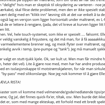
"delight" hvis man er skeptisk til oksydering av vørteren - noe jeg 
ærkake), skal fikse dette problemet, men den er ikke spesielt stabi
t deilig med en "klikk-inn" løsning slik at det var enkelt å ta de 
også lag en versjon som ligger horisontalt under maltrøret, ev L
de er lettere å rengjøre, (jada, det vil kreve at kurven ligger lit
n litt.
n. Vel, hele touch-systemet, som ikke er spesielt .... følsomt. Elle
veldig vanskelig å finjustere, og det må man, for å få aaaaakkkurat 
g varmeelementene brenner seg, og mesk flyter over maltrøret, og
kelig avvik i temp, (pre-pumpe og "tank"). Jeg må manuelt sjekke
 valgt en stutt-tjukk kjele. Ok, ser kult ut. Men man får mindre h
 heter det vel). Lite å gjøre noe med, men har har andre produsen
d en isolasjonskappe til motstrømskjøleren, for når man sirkuler
n "by-pass" med silikonslange. Noe jeg nok kommer til å gjøre Eller
 JÆVLA RISTA!
iaster som vil komme med velmenende/gode/nedlatende tips/prote
ene, Og ja!, det finnes quick-fix'er, tiltak, osv. Men burde det ik
et er, som med mange ekteskap, ett forhold med ett bredt spekter a