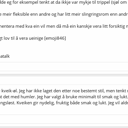
dde eg for eksempel tenkt at da ikkje var mykje til trippel (sjøl o
kje meir fleksible enn andre og har litt meir slingringsrom enn an
entera med kva ein vil men då må ein kanskje vera litt forsiktig m
t lov til å vera ueinige [emoji846]
atalk
kveik-øl. Jeg har ikke laget den etter noe bestemt stil, men tenk
 det med humler. Jeg har valgt å bruke minimalt til smak og lu
gsløst. Kveiken gir nydelig, fruktig både smak og lukt. Jeg vil ald