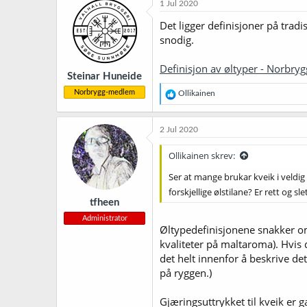
1 Jul 2020
s
j
Det ligger definisjoner på tradi
o
snodig.
n
e
r
Definisjon av øltyper - Norbryg
Steinar Huneide
:
Norbrygg-medlem
R
Ollikainen
e
a
k
2 Jul 2020
s
j
Ollikainen skrev:
o
n
Ser at mange brukar kveik i veldig my
e
forskjellige ølstilane? Er rett og sle
r
tfheen
:
Administrator
Øltypedefinisjonene snakker om
kvaliteter på maltaroma). Hvis
det helt innenfor å beskrive det 
på ryggen.)
Gjæringsuttrykket til kveik er 