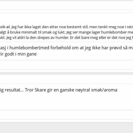
eik-øl. Jeg har ikke laget den etter noe bestemt stil, men tenkt meg noe i 
algt å bruke minimalt til smak og lukt. Jeg ser mange lager humlebomber me
ukt. Jeg vil aldri la den drepes av humler. Er det bare meg eller er det noe jeg
 krasj i humlebomber(med forbehold om at jeg ikke har prøvd så ma
lir godt i min gane
ellig resultat... Tror Skare gir en ganske nøytral smak/aroma