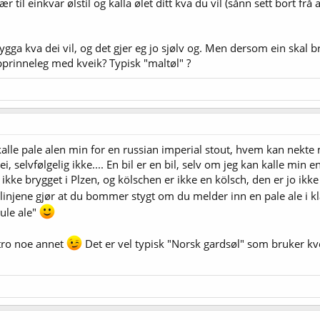
ær til einkvar ølstil og kalla ølet ditt kva du vil (sånn sett bort frå
brygga kva dei vil, og det gjer eg jo sjølv og. Men dersom ein skal b
pprinneleg med kveik? Typisk "maltøl" ?
kalle pale alen min for en russian imperial stout, hvem kan nekt
, selvfølgelig ikke.... En bil er en bil, selv om jeg kan kalle min en
 ikke brygget i Plzen, og kölschen er ikke en kölsch, den er jo ikke 
linjene gjør at du bommer stygt om du melder inn en pale ale i kla
Jule ale"
 tro noe annet
Det er vel typisk "Norsk gardsøl" som bruker kvei