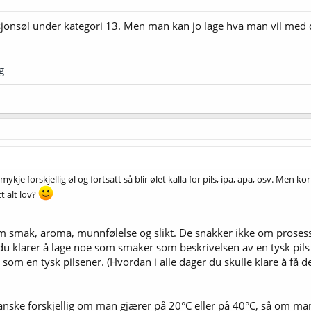
sjonsøl under kategori 13. Men man kan jo lage hva man vil med det 
g
kje forskjellig øl og fortsatt så blir ølet kalla for pils, ipa, apa, osv. Men kor
tt alt lov?
 smak, aroma, munnfølelse og slikt. De snakker ikke om prosess 
 du klarer å lage noe som smaker som beskrivelsen av en tysk pil
som en tysk pilsener. (Hvordan i alle dager du skulle klare å få det 
ganske forskjellig om man gjærer på 20°C eller på 40°C, så om man