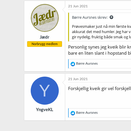
k
21 Jun 2021
s
j
Børre Aursnes skrev:
o
n
Prøvesmaker just nå min første kv
e
akkurat det med humler. Jeg har v
r
gir nydelig, fruktig både smak og l
Jædr
:
Norbrygg-medlem
Personlig synes jeg kveik blir
bare en liten slant i hopstand b
R
Børre Aursnes
e
a
k
21 Jun 2021
s
Y
j
Forskjellig kveik gir vel forskj
o
n
e
r
YngveKL
:
R
Børre Aursnes
e
a
k