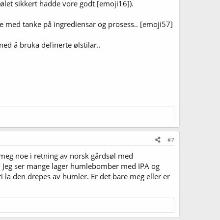
m ølet sikkert hadde vore godt [emoji16]).
dre med tanke på ingrediensar og prosess.. [emoji57]
ed å bruka definerte ølstilar..
#7
t meg noe i retning av norsk gårdsøl med
kt. Jeg ser mange lager humlebomber med IPA og
ri la den drepes av humler. Er det bare meg eller er