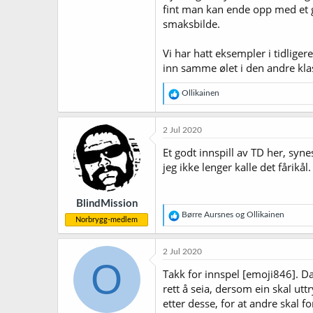
fint man kan ende opp med et go
smaksbilde.
Vi har hatt eksempler i tidliger
inn samme ølet i den andre kla
R
Ollikainen
e
a
k
2 Jul 2020
s
j
Et godt innspill av TD her, syne
o
jeg ikke lenger kalle det fårikål.
n
e
r
BlindMission
:
R
Børre Aursnes
og
Ollikainen
Norbrygg-medlem
e
a
k
2 Jul 2020
s
O
j
Takk for innspel [emoji846]. Da 
o
rett å seia, dersom ein skal utt
n
etter desse, for at andre skal 
e