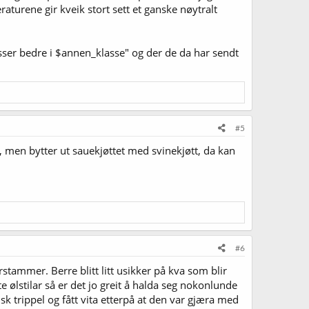
aturene gir kveik stort sett et ganske nøytralt
passer bedre i $annen_klasse" og der de da har sendt
#5
ål, men bytter ut sauekjøttet med svinekjøtt, da kan
#6
ærstammer. Berre blitt litt usikker på kva som blir
te ølstilar så er det jo greit å halda seg nokonlunde
sk trippel og fått vita etterpå at den var gjæra med