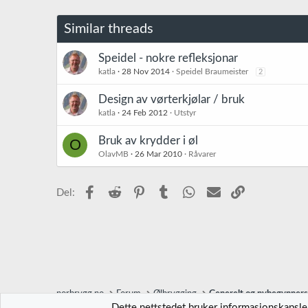
s
j
o
Similar threads
n
e
r
Speidel - nokre refleksjonar
:
katla
28 Nov 2014
Speidel Braumeister
2
Design av vørterkjølar / bruk
katla
24 Feb 2012
Utstyr
Bruk av krydder i øl
O
OlavMB
26 Mar 2010
Råvarer
Facebook
Reddit
Pinterest
Tumblr
WhatsApp
E-post
Link
Del:
norbrygg.no
Forum
Ølbrygging
Generelt og nybegynner
Dette nettstedet bruker informasjonskapsler