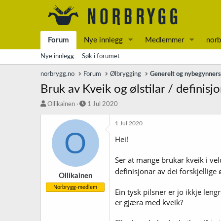
Forum
Nye innlegg
Medlemmer
norb
Nye innlegg
Søk i forumet
norbrygg.no
Forum
Ølbrygging
Generelt og nybegynner
Bruk av Kveik og ølstilar / definisj
T
S
Ollikainen
1 Jul 2020
r
t
å
a
1 Jul 2020
O
d
r
Hei!
s
t
t
d
a
a
Ser at mange brukar kveik i veldi
r
t
definisjonar av dei forskjellige ø
t
o
Ollikainen
e
Norbrygg-medlem
Ein tysk pilsner er jo ikkje leng
r
er gjæra med kveik?