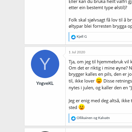
Eller kan du bruka heilt valfri gj
etter ein bestemt type ølstil)?
Folk skal sjølvsagt få lov til å 
øltypar blei forresten brygga o
R
Kjell G
e
a
k
1 Jul 2020
s
Y
j
Tja, om jeg til hjemmebruk vil 
o
Om det er riktig i mine øyne? Nei
n
brygger kalles en pils, den er jo
e
r
til, ikke lover
Disse retnings
YngveKL
:
nytes i julen, og kaller den en "
Jeg er enig med deg altså, ikke
sted
R
Ollikainen
og
Kalvatn
e
a
k