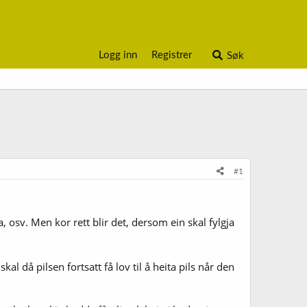
Logg inn
Registrer
Søk
#1
pa, osv. Men kor rett blir det, dersom ein skal fylgja
kal då pilsen fortsatt få lov til å heita pils når den