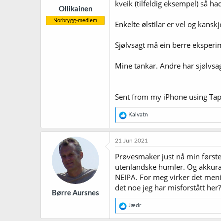
r
kveik (tilfeldig eksempel) så ha
Ollikainen
:
Norbrygg-medlem
Enkelte ølstilar er vel og kans
Sjølvsagt må ein berre eksperim
Mine tankar. Andre har sjølvsag
Sent from my iPhone using Tap
R
Kalvatn
e
a
k
21 Jun 2021
s
j
Prøvesmaker just nå min første 
o
utenlandske humler. Og akkurat
n
NEIPA. For meg virker det menin
e
r
det noe jeg har misforstått her?
Børre Aursnes
:
R
Jædr
e
a