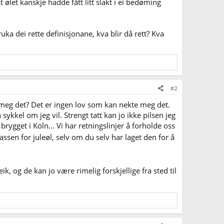
 at ølet kanskje hadde fått litt slakt i ei bedøming
ruka dei rette definisjonane, kva blir då rett? Kva
#2
e meg det? Det er ingen lov som kan nekte meg det.
 sykkel om jeg vil. Strengt tatt kan jo ikke pilsen jeg
brygget i Köln... Vi har retningslinjer å forholde oss
ssen for juleøl, selv om du selv har laget den for å
k, og de kan jo være rimelig forskjellige fra sted til