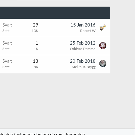
Svar
29
15 Jan 2016
Sett
13K
Robert W
Svar
1
25 Feb 2012
Sett
1K
Oddvar Demmo
Svar
13
20 Feb 2018
Sett
8K
Melkbua Brygg
lde deg innlogget dersom du registrerer deg.