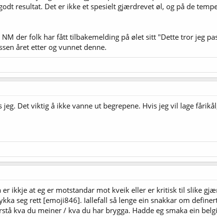
dt resultat. Det er ikke et spesielt gjærdrevet øl, og på de temper
e NM der folk har fått tilbakemelding på ølet sitt "Dette tror jeg 
ssen året etter og vunnet denne.
s jeg. Det viktig å ikke vanne ut begrepene. Hvis jeg vil lage fårik
er ikkje at eg er motstandar mot kveik eller er kritisk til slike gj
rykka seg rett [emoji846]. Iallefall så lenge ein snakkar om definer
forstå kva du meiner / kva du har brygga. Hadde eg smaka ein belgi