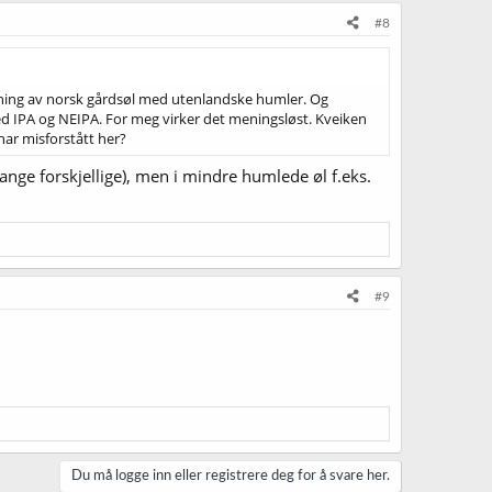
#8
retning av norsk gårdsøl med utenlandske humler. Og
d IPA og NEIPA. For meg virker det meningsløst. Kveiken
 har misforstått her?
nge forskjellige), men i mindre humlede øl f.eks.
#9
Du må logge inn eller registrere deg for å svare her.