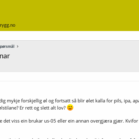
rygg.no
spørsmål
onar
g mykje forskjellig øl og fortsatt så blir ølet kalla for pils, ipa, a
lstilane? Er rett og slett alt lov?
re det viss ein brukar us-05 eller ein annan overgjæra gjær. Kvifor s