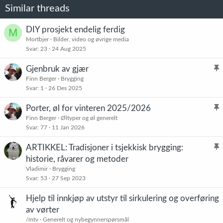
Similar threads
DIY prosjekt endelig ferdig
M
Mortbjer
Bilder, video og øvrige media
Svar
23
24 Aug 2025
Gjenbruk av gjær
l
Finn Berger
Brygging
Svar
1
26 Des 2025
i
s
Porter, øl for vinteren 2025/2026
t
l
Finn Berger
Øltyper og øl generelt
r
Svar
77
11 Jan 2026
i
e
s
t
ARTIKKEL: Tradisjoner i tsjekkisk brygging:
t
l
historie, råvarer og metoder
r
i
Vladimir
Brygging
e
s
Svar
53
27 Sep 2023
t
t
Hjelp til innkjøp av utstyr til sirkulering og overføring
r
av vørter
e
t
/mtv
Generelt og nybegynnerspørsmål