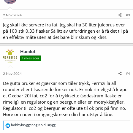
2 Nov 2024
#3
Jeg skal ikke servere fra fat. Jeg skal ha 30 liter julebrus over
på 100 stk 0.33 flasker Så litt av utfordringen er å få det til på
en effektiv måte uten at det bare blir skum og kliss.
Hamlot
Fylkesleder
2 Nov 2024
#4
De gutta bruker et gjærkar som tåler trykk, Fermzilla all
rounder eller tilsvarende funker nok. Er nok rimeligst å kjøpe
et Oxebar 20l fat, co2 for å trykksette (sodastram flaske er
rimelig), en regulator og en beergun eller en motrykksfyller.
Regulator til co2 og beergun er ofte ute til ok pris på finn.no.
Høre om noen i omgangskretsen din har utstyr å låne.
R
hobbybrygger
og
Kold Brygg
e