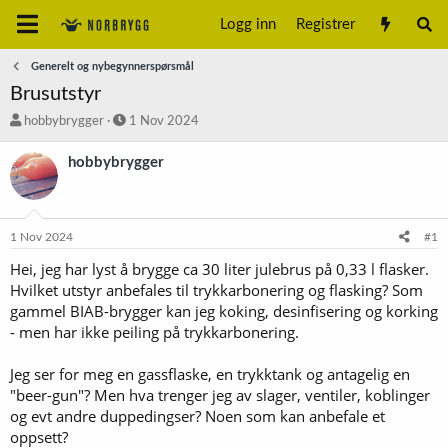
Logg inn
Registrer
Generelt og nybegynnerspørsmål
Brusutstyr
T
S
hobbybrygger
1 Nov 2024
r
t
å
a
hobbybrygger
d
r
s
t
t
d
a
a
1 Nov 2024
#1
r
t
t
o
Hei, jeg har lyst å brygge ca 30 liter julebrus på 0,33 l flasker.
e
Hvilket utstyr anbefales til trykkarbonering og flasking? Som
r
gammel BIAB-brygger kan jeg koking, desinfisering og korking
- men har ikke peiling på trykkarbonering.
Jeg ser for meg en gassflaske, en trykktank og antagelig en
"beer-gun"? Men hva trenger jeg av slager, ventiler, koblinger
og evt andre duppedingser? Noen som kan anbefale et
oppsett?