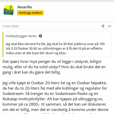
a
k
Amarillo
s
Norbrygg-medlem
j
o
n
e
2 Nov 2024
#5
r
:
hobbybrygger skrev:
Jeg skal ikke servere fra fat. Jeg skal ha 30 liter julebrus over på 100
stk 0.33 flasker Så litt av utfordringen er å få det til på en effektiv
måte uten at det bare blir skum og kliss.
Det spørs hvor mye penger du vil legge i utstyret, billigst
mulig, eller vil du ha solid utstyr? Hvis du skal bruke det en
gang i året kan du gjøre det billig.
Jeg ville kjøpt et Oxebar 20-liters fat og en Oxebar fatpakke,
da har du to 20-liters fat med alle koblinger og regulator for
Sodastream. Så trenger du en Sodastream-flaske og en
Nukatap mottrykksfyller. Alt kan kjøpes på olbrygging.no,
kommer på ca 2800,- til sammen, så det kan vel diskuteres
om det er billig, men det er vanskelig å komme under denne