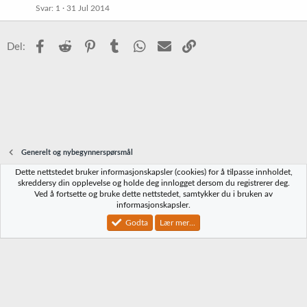
Svar
1
31 Jul 2014
Facebook
Reddit
Pinterest
Tumblr
WhatsApp
E-post
Link
Del:
Generelt og nybegynnerspørsmål
Dette nettstedet bruker informasjonskapsler (cookies) for å tilpasse innholdet,
Norbrygg-default
skreddersy din opplevelse og holde deg innlogget dersom du registrerer deg.
Ved å fortsette og bruke dette nettstedet, samtykker du i bruken av
Kontakt oss
Vilkår og regler
Personvernregler
Hjelp
Hjem
R
informasjonskapsler.
S
S
Godta
Lær mer...
®
Community platform by XenForo
© 2010-2023 XenForo Ltd.