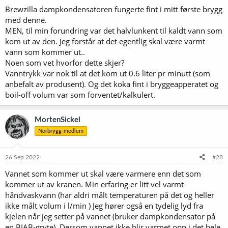
Brewzilla dampkondensatoren fungerte fint i mitt første brygg
med denne.
MEN, til min forundring var det halvlunkent til kaldt vann som
kom ut av den. Jeg forstår at det egentlig skal være varmt
vann som kommer ut..
Noen som vet hvorfor dette skjer?
Vanntrykk var nok til at det kom ut 0.6 liter pr minutt (som
anbefalt av produsent). Og det koka fint i bryggeapperatet og
boil-off volum var som forventet/kalkulert.
MortenSickel
Norbrygg-medlem
26 Sep 2022
#28
Vannet som kommer ut skal være varmere enn det som
kommer ut av kranen. Min erfaring er litt vel varmt
håndvaskvann (har aldri målt temperaturen på det og heller
ikke målt volum i l/min ) Jeg hører også en tydelig lyd fra
kjelen når jeg setter på vannet (bruker dampkondensator på
en BIAB-gryte). Dersom vannet ikke blir varmet opp i det hele