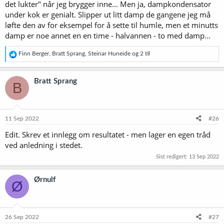
det lukter" når jeg brygger inne... Men ja, dampkondensator
under kok er genialt. Slipper ut litt damp de gangene jeg må
løfte den av for eksempel for å sette til humle, men et minutts
damp er noe annet en en time - halvannen - to med damp...
R
Finn Berger
,
Bratt Sprang
,
Steinar Huneide
og 2 til
e
a
k
Bratt Sprang
B
s
j
o
n
e
11 Sep 2022
#26
r
Edit. Skrev et innlegg om resultatet - men lager en egen tråd
:
ved anledning i stedet.
Sist redigert:
13 Sep 2022
Ørnulf
Ø
26 Sep 2022
#27