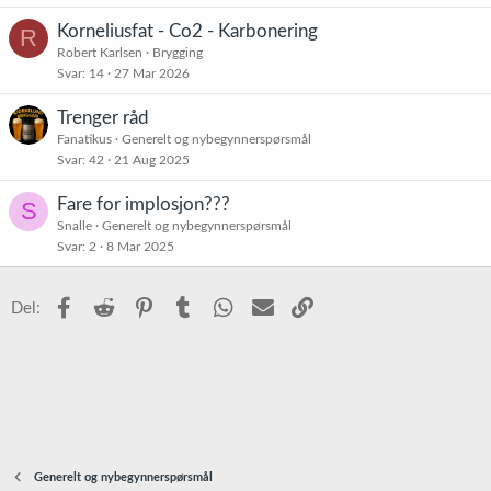
Korneliusfat - Co2 - Karbonering
R
Robert Karlsen
Brygging
Svar
14
27 Mar 2026
Trenger råd
Fanatikus
Generelt og nybegynnerspørsmål
Svar
42
21 Aug 2025
Fare for implosjon???
S
Snalle
Generelt og nybegynnerspørsmål
Svar
2
8 Mar 2025
Facebook
Reddit
Pinterest
Tumblr
WhatsApp
E-post
Link
Del:
Generelt og nybegynnerspørsmål