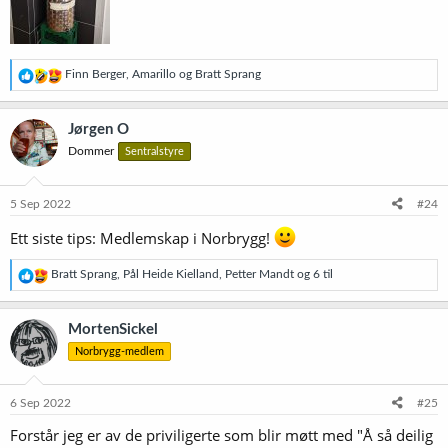
R
Finn Berger
,
Amarillo
og
Bratt Sprang
e
a
k
Jørgen O
s
Dommer
Sentralstyre
j
o
n
e
5 Sep 2022
#24
r
:
Ett siste tips: Medlemskap i Norbrygg!
R
Bratt Sprang
,
Pål Heide Kielland
,
Petter Mandt
og 6 til
e
a
k
MortenSickel
s
Norbrygg-medlem
j
o
n
e
6 Sep 2022
#25
r
Forstår jeg er av de priviligerte som blir møtt med "Å så deilig
: