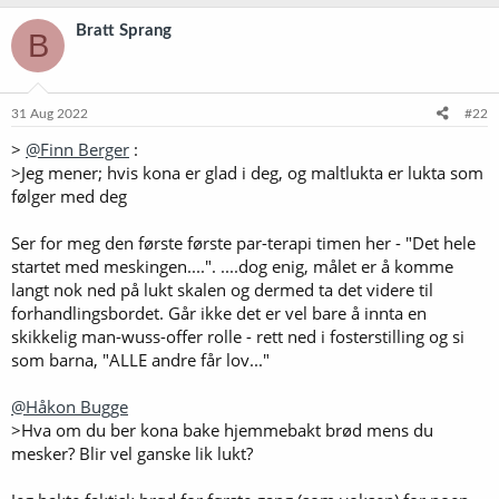
a
k
Bratt Sprang
B
s
j
o
n
e
31 Aug 2022
#22
r
>
@Finn Berger
:
:
>Jeg mener; hvis kona er glad i deg, og maltlukta er lukta som
følger med deg
Ser for meg den første første par-terapi timen her - "Det hele
startet med meskingen....". ....dog enig, målet er å komme
langt nok ned på lukt skalen og dermed ta det videre til
forhandlingsbordet. Går ikke det er vel bare å innta en
skikkelig man-wuss-offer rolle - rett ned i fosterstilling og si
som barna, "ALLE andre får lov..."
@Håkon Bugge
>Hva om du ber kona bake hjemmebakt brød mens du
mesker? Blir vel ganske lik lukt?