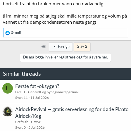
bortsett fra at du bruker mer vann enn nødvendig.
(Hm, minner meg på at jeg skal måle temperatur og volum på
vannet ut fra dampkondensatoren neste gang)
R
Ørnulf
e
a
k
Først
2 av 2
Forrige
s
j
Du må logge inn eller registrere deg for å svare her.
o
n
e
Similar threads
r
:
Første fat -oksygen?
L
LarsET
Generelt og nybegynnerspørsmål
Svar
11
11 Jul 2026
AirlockRevival — gratis serverløsning for døde Plaato
Airlock/Keg
CraftLab
Utstyr
Svar
0
5 Jul 2026