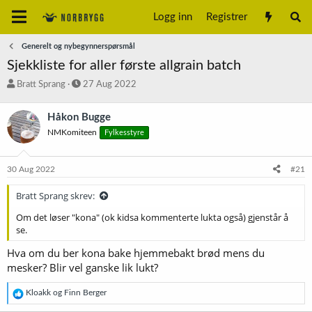
Logg inn
Registrer
Generelt og nybegynnerspørsmål
Sjekkliste for aller første allgrain batch
T
S
Bratt Sprang
27 Aug 2022
r
t
å
a
Håkon Bugge
d
r
NMKomiteen
Fylkesstyre
s
t
t
d
a
a
30 Aug 2022
#21
r
t
t
o
Bratt Sprang skrev:
e
r
Om det løser "kona" (ok kidsa kommenterte lukta også) gjenstår å
se.
Hva om du ber kona bake hjemmebakt brød mens du
mesker? Blir vel ganske lik lukt?
R
Kloakk
og
Finn Berger
e