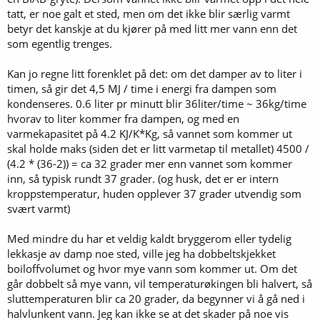
tatt, er noe galt et sted, men om det ikke blir særlig varmt
betyr det kanskje at du kjører på med litt mer vann enn det
som egentlig trenges.
Kan jo regne litt forenklet på det: om det damper av to liter i
timen, så gir det 4,5 MJ / time i energi fra dampen som
kondenseres. 0.6 liter pr minutt blir 36liter/time ~ 36kg/time
hvorav to liter kommer fra dampen, og med en
varmekapasitet på 4.2 KJ/K*Kg, så vannet som kommer ut
skal holde maks (siden det er litt varmetap til metallet) 4500 /
(4.2 * (36-2)) = ca 32 grader mer enn vannet som kommer
inn, så typisk rundt 37 grader. (og husk, det er er intern
kroppstemperatur, huden opplever 37 grader utvendig som
svært varmt)
Med mindre du har et veldig kaldt bryggerom eller tydelig
lekkasje av damp noe sted, ville jeg ha dobbeltskjekket
boiloffvolumet og hvor mye vann som kommer ut. Om det
går dobbelt så mye vann, vil temperaturøkingen bli halvert, så
sluttemperaturen blir ca 20 grader, da begynner vi å gå ned i
halvlunkent vann. Jeg kan ikke se at det skader på noe vis