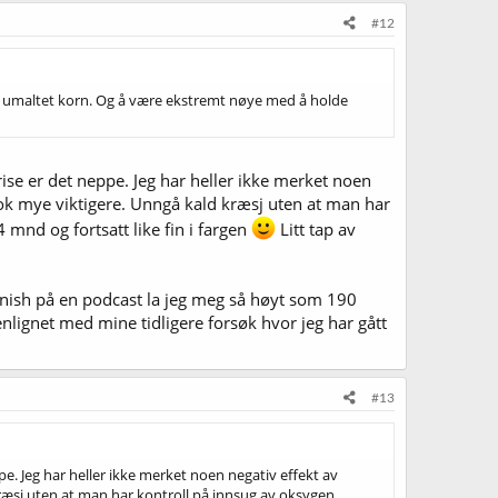
#12
nngå umaltet korn. Og å være ekstremt nøye med å holde
ise er det neppe. Jeg har heller ikke merket noen
nok mye viktigere. Unngå kald kræsj uten at man har
 mnd og fortsatt like fin i fargen
Litt tap av
 Janish på en podcast la jeg meg så høyt som 190
lignet med mine tidligere forsøk hvor jeg har gått
#13
e. Jeg har heller ikke merket noen negativ effekt av
ræsj uten at man har kontroll på innsug av oksygen,