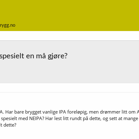
rygg.no
spesielt en må gjøre?
. Har bare brygget vanlige IPA foreløpig, men drømmer litt om Am
e spesielt med NEIPA? Har lest litt rundt på dette, og sett at mang
t dette?