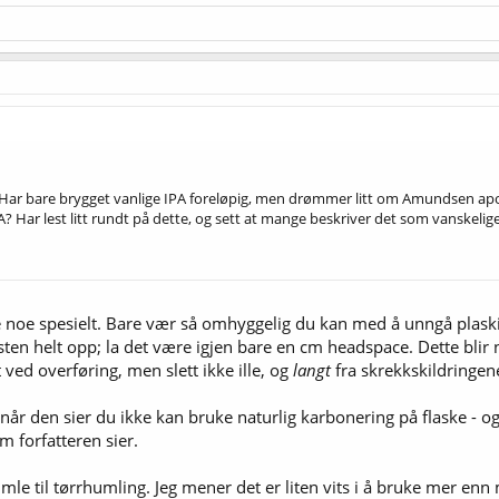
ar bare brygget vanlige IPA foreløpig, men drømmer litt om Amundsen apocaly
A? Har lest litt rundt på dette, og sett at mange beskriver det som vanskelige
kke noe spesielt. Bare vær så omhyggelig du kan med å unngå plask
 nesten helt opp; la det være igjen bare en cm headspace. Dette blir
 ved overføring, men slett ikke ille, og
langt
fra skrekkskildringen
når den sier du ikke kan bruke naturlig karbonering på flaske - o
m forfatteren sier.
til tørrhumling. Jeg mener det er liten vits i å bruke mer enn ma