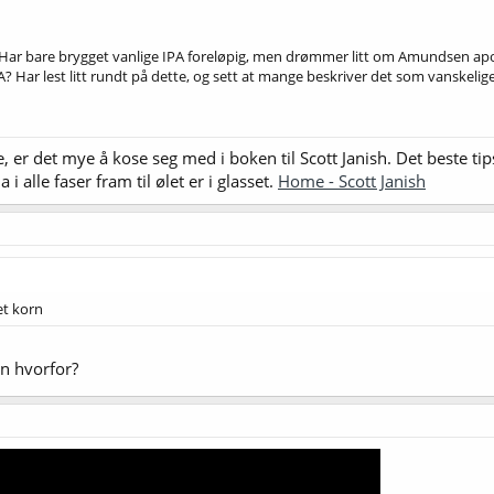
ar bare brygget vanlige IPA foreløpig, men drømmer litt om Amundsen apocaly
A? Har lest litt rundt på dette, og sett at mange beskriver det som vanskelige
tte, er det mye å kose seg med i boken til Scott Janish. Det beste 
alle faser fram til ølet er i glasset.
Home - Scott Janish
et korn
en hvorfor?