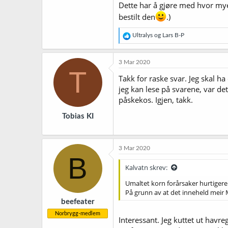
Dette har å gjøre med hvor mye
bestilt den
.)
R
Ultralys
og
Lars B-P
e
a
k
3 Mar 2020
s
T
j
Takk for raske svar. Jeg skal ha
o
jeg kan lese på svarene, var det 
n
påskekos. Igjen, takk.
e
r
Tobias KI
:
3 Mar 2020
B
Kalvatn skrev:
Umaltet korn forårsaker hurtigere 
På grunn av at det inneheld meir 
beefeater
Norbrygg-medlem
Interessant. Jeg kuttet ut havr