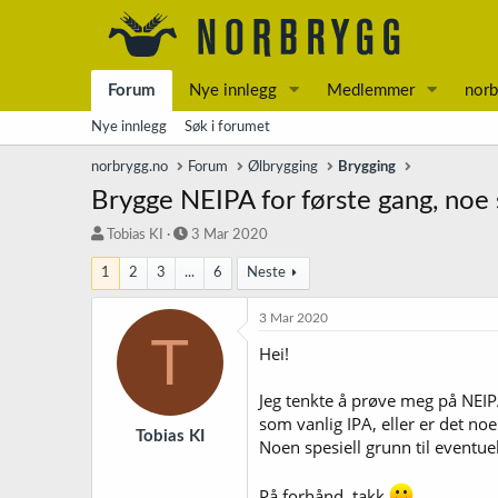
Forum
Nye innlegg
Medlemmer
norb
Nye innlegg
Søk i forumet
norbrygg.no
Forum
Ølbrygging
Brygging
Brygge NEIPA for første gang, noe 
T
S
Tobias KI
3 Mar 2020
r
t
1
2
3
...
6
Neste
å
a
d
r
s
t
3 Mar 2020
T
t
d
Hei!
a
a
r
t
t
o
Jeg tenkte å prøve meg på NEIPA
e
som vanlig IPA, eller er det no
r
Tobias KI
Noen spesiell grunn til eventuel
På forhånd, takk