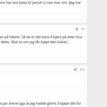
m har lest boka til Janish si noe mer om. (Jeg
har
#9
ver på fatene. Så da er det bare å kjøre på etter hva
på dette. Skal se om jeg får kjøpt den boken,
#10
te par årene pga at jeg hadde glemt å kjøpe det for