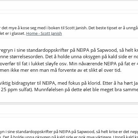
e, er det mye å kose seg med i boken til Scott Janish. Det beste tipset er å u
et er i glasset.
Home - Scott Janish
egryn i sine standardoppskrifter på NEIPA på Sapwood, så helt kr
denne størrelsesorden. Det å holde unna oksygen på kald side er 
verfør til fat i lukket sløyfe osv. Min nåværende NEIPA på fat er 4
 men ikke mer enn man må forvente av et slikt øl over tid.
 viktig bidragsyter til NEIPA, med fokus på klorid. Etter å ha hørt
25 ppm sulfat). Munnfølelsen på dette ølet ble meget bra sammen
yn i sine standardoppskrifter på NEIPA på Sapwood, så helt krise er det nepp
. Det å holde unna oksygen på kald side er nok mye viktigere. Unngå kald k