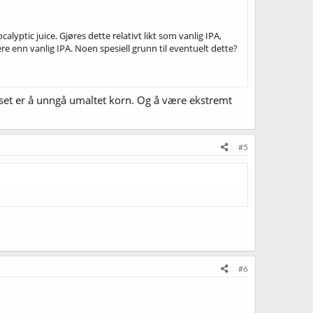
ptic juice. Gjøres dette relativt likt som vanlig IPA,
re enn vanlig IPA. Noen spesiell grunn til eventuelt dette?
tipset er å unngå umaltet korn. Og å være ekstremt
#5
#6