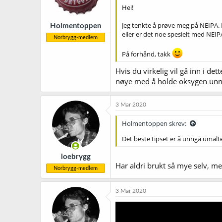
Hei!
Jeg tenkte å prøve meg på NEIPA. H
Holmentoppen
eller er det noe spesielt med NEIP
Norbrygg-medlem
På forhånd, takk
Hvis du virkelig vil gå inn i de
nøye med å holde oksygen unna i 
3 Mar 2020
Holmentoppen skrev:
Det beste tipset er å unngå umalt
loebrygg
Har aldri brukt så mye selv, m
Norbrygg-medlem
3 Mar 2020