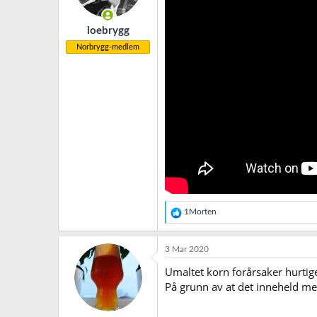
loebrygg
Norbrygg-medlem
R
1Morten
e
a
k
3 Mar 2020
s
j
Umaltet korn forårsaker hurtige
o
På grunn av at det inneheld me
n
e
r