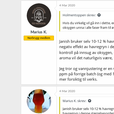
4 Mar 2020
Holmentoppen skrev:
Hvis du virkelig vil gå inn i dett
oksygen unna i alle faser fram til øl
Marius K.
Norbrygg-medlem
Janish bruker selv 10-12 % havr
negativ effekt av havregryn i 
kontroll på innsug av oksygen, o
aroma vil det naturligvis være,
Jeg tror og vannjustering er en
ppm på forrige batch (og med 1
mer forsiktig til verks.
4 Mar 2020
Marius K. skrev:
Janish bruker selv 10-12 % havregr
havregryn i denne størrelsesorden