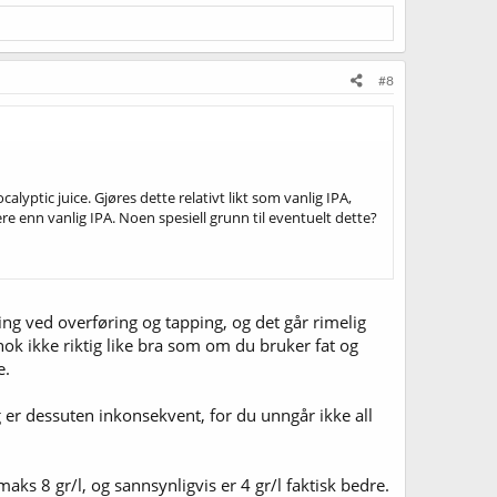
#8
ptic juice. Gjøres dette relativt likt som vanlig IPA,
re enn vanlig IPA. Noen spesiell grunn til eventuelt dette?
ing ved overføring og tapping, og det går rimelig
 nok ikke riktig like bra som om du bruker fat og
e.
g er dessuten inkonsekvent, for du unngår ikke all
ks 8 gr/l, og sannsynligvis er 4 gr/l faktisk bedre.