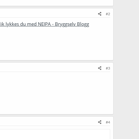
#2
lik lykkes du med NEIPA - Bryggselv Blogg
#3
#4