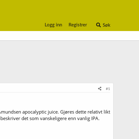
Logg inn
Registrer
Søk
#1
undsen apocalyptic juice. Gjøres dette relativt likt
e beskriver det som vanskeligere enn vanlig IPA.