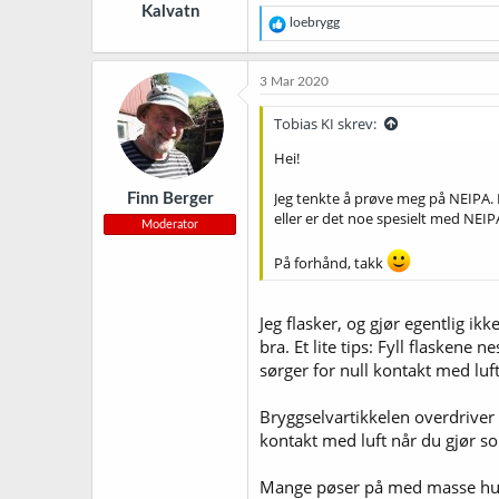
Kalvatn
:
R
loebrygg
e
a
k
3 Mar 2020
s
j
Tobias KI skrev:
o
n
Hei!
e
r
Jeg tenkte å prøve meg på NEIPA. H
Finn Berger
:
eller er det noe spesielt med NEIP
Moderator
På forhånd, takk
Jeg flasker, og gjør egentlig i
bra. Et lite tips: Fyll flaskene
sørger for null kontakt med luft
Bryggselvartikkelen overdriver 
kontakt med luft når du gjør so
Mange pøser på med masse humle 