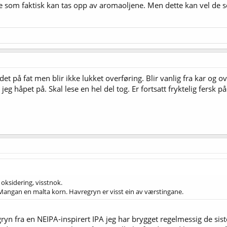
 som faktisk kan tas opp av aromaoljene. Men dette kan vel de so
 det på fat men blir ikke lukket overføring. Blir vanlig fra kar og o
jeg håpet på. Skal lese en hel del tog. Er fortsatt fryktelig fersk 
oksidering, visstnok.
Mangan en malta korn. Havregryn er visst ein av værstingane.
egryn fra en NEIPA-inspirert IPA jeg har brygget regelmessig de sis