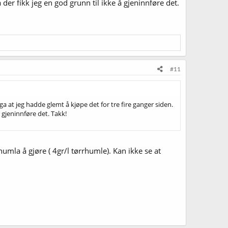
 der fikk jeg en god grunn til ikke å gjeninnføre det.
#11
ga at jeg hadde glemt å kjøpe det for tre fire ganger siden.
 gjeninnføre det. Takk!
umla å gjøre ( 4gr/l tørrhumle). Kan ikke se at