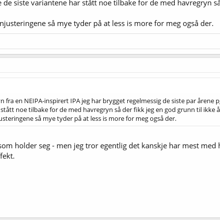
e de siste variantene har stått noe tilbake for de med havregryn så
nnjusteringene så mye tyder på at less is more for meg også der.
n fra en NEIPA-inspirert IPA jeg har brygget regelmessig de siste par årene p
stått noe tilbake for de med havregryn så der fikk jeg en god grunn til ikke å
usteringene så mye tyder på at less is more for meg også der.
som holder seg - men jeg tror egentlig det kanskje har mest med h
fekt.