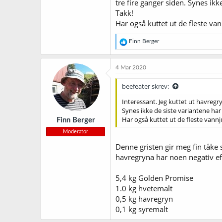
tre fire ganger siden. Synes ikk
Takk!
Har også kuttet ut de fleste va
R
Finn Berger
e
a
k
4 Mar 2020
s
j
beefeater skrev:
o
n
Interessant. Jeg kuttet ut havregry
e
Synes ikke de siste variantene har 
r
Har også kuttet ut de fleste vannj
Finn Berger
:
Moderator
Denne gristen gir meg fin tåke 
havregryna har noen negativ ef
5,4 kg Golden Promise
1.0 kg hvetemalt
0,5 kg havregryn
0,1 kg syremalt