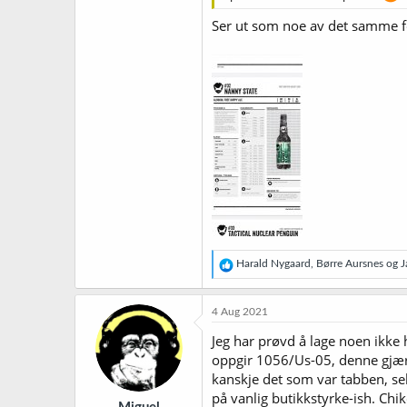
Ser ut som noe av det samme fo
R
Harald Nygaard
,
Børre Aursnes
og
J
e
a
k
4 Aug 2021
s
j
Jeg har prøvd å lage noen ikke h
o
oppgir 1056/Us-05, denne gjæret
n
kanskje det som var tabben, sel
e
r
på vanlig butikkstyrke-ish. Chiko 