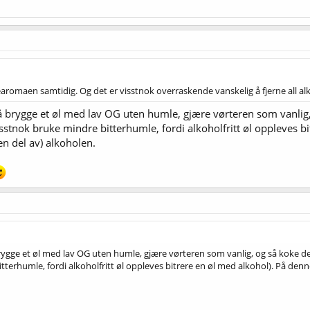
romaen samtidig. Og det er visstnok overraskende vanskelig å fjerne all al
å brygge et øl med lav OG uten humle, gjære vørteren som vanlig,
stnok bruke mindre bitterhumle, fordi alkoholfritt øl oppleves b
n del av) alkoholen.
rygge et øl med lav OG uten humle, gjære vørteren som vanlig, og så koke de
terhumle, fordi alkoholfritt øl oppleves bitrere en øl med alkohol). På de