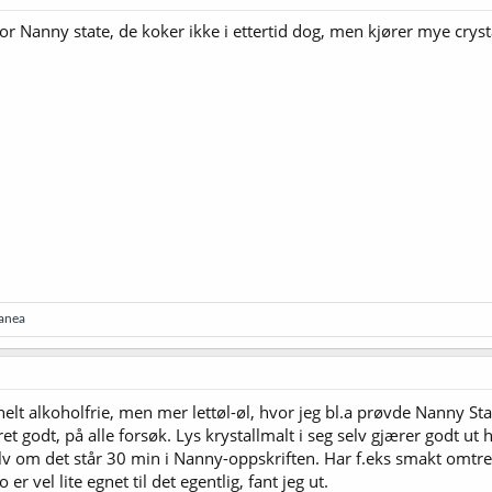
r Nanny state, de koker ikke i ettertid dog, men kjører mye crys
anea
elt alkoholfrie, men mer lettøl-øl, hvor jeg bl.a prøvde Nanny State.
 godt, på alle forsøk. Lys krystallmalt i seg selv gjærer godt ut 
v om det står 30 min i Nanny-oppskriften. Har f.eks smakt omtren
er vel lite egnet til det egentlig, fant jeg ut.