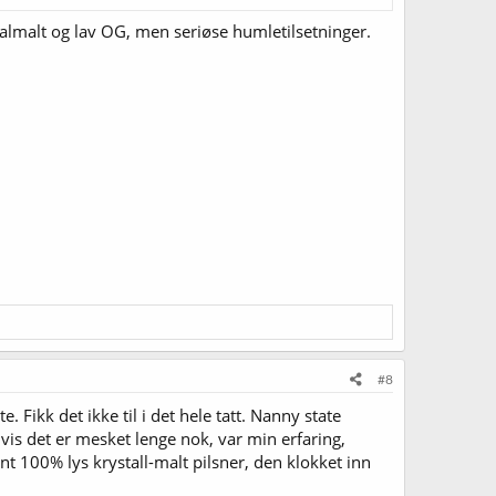
talmalt og lav OG, men seriøse humletilsetninger.
#8
 Fikk det ikke til i det hele tatt. Nanny state
hvis det er mesket lenge nok, var min erfaring,
t 100% lys krystall-malt pilsner, den klokket inn