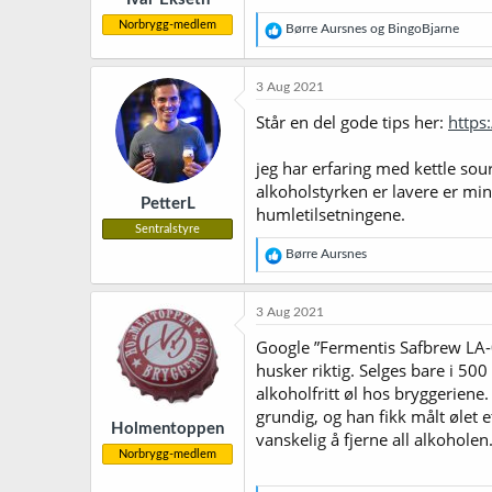
Norbrygg-medlem
R
Børre Aursnes
og
BingoBjarne
e
a
k
3 Aug 2021
s
j
Står en del gode tips her:
https
o
n
jeg har erfaring med kettle sou
e
r
alkoholstyrken er lavere er mi
PetterL
:
humletilsetningene.
Sentralstyre
R
Børre Aursnes
e
a
k
3 Aug 2021
s
j
Google ”Fermentis Safbrew LA-
o
husker riktig. Selges bare i 50
n
alkoholfritt øl hos bryggerien
e
r
grundig, og han fikk målt ølet
Holmentoppen
:
vanskelig å fjerne all alkoholen
Norbrygg-medlem