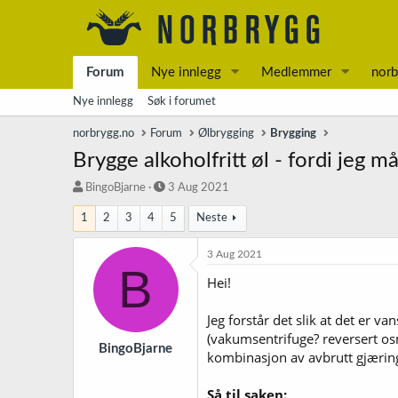
Forum
Nye innlegg
Medlemmer
norb
Nye innlegg
Søk i forumet
norbrygg.no
Forum
Ølbrygging
Brygging
Brygge alkoholfritt øl - fordi jeg m
T
S
BingoBjarne
3 Aug 2021
r
t
1
2
3
4
5
Neste
å
a
d
r
s
t
3 Aug 2021
B
t
d
Hei!
a
a
r
t
t
o
Jeg forstår det slik at det er v
e
(vakumsentrifuge? reversert osmo
r
BingoBjarne
kombinasjon av avbrutt gjæring
Så til saken: