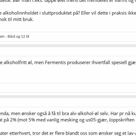
e dette. Bør man f.eks. tappe ølet mens det fremdeles er varmt og l
alkoholinnholdet i sluttproduktet på? Eller vil dette i praksis ik
ok til mitt bruk.
atn - Bård
og 12 til
 alkoholfritt øl, men Fermentis produserer ihvertfall spesiell gjær
 enda, men ønsker også å få til bra alv-alkohol-øl selv. Har pr n
ltat på 2% (mot 5% med vanlig mesking og us05-gjær, (oppskriften b
ater etterhvert, tror det er flere blandt oss som ønsker seg et la