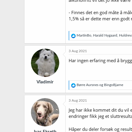
alkoholfritt vil det jo ikke vær
- Finnes det en god måte å måle 
1,5% så er dette mer enn godt n
R
MartinBo
,
Harald Nygaard
,
Huldrev
e
a
k
3 Aug 2021
s
j
Har ingen erfaring med å brygge
o
n
e
r
Vladimir
:
R
Børre Aursnes
og
BingoBjarne
e
a
k
3 Aug 2021
s
j
Jeg har ikke kommet dit du vil
o
endringer fikk jeg et sluttresu
n
e
r
Håper du deler forsøk og result
Ivar Ekseth
: