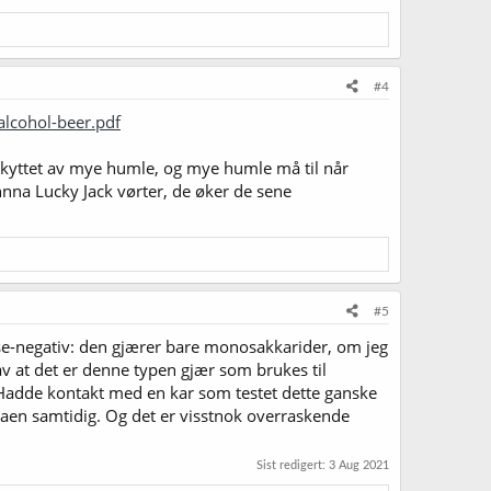
#4
alcohol-beer.pdf
 beskyttet av mye humle, og mye humle må til når
nnna Lucky Jack vørter, de øker de sene
#5
se-negativ: den gjærer bare monosakkarider, om jeg
av at det er denne typen gjær som brukes til
. Hadde kontakt med en kar som testet dette ganske
maen samtidig. Og det er visstnok overraskende
Sist redigert:
3 Aug 2021