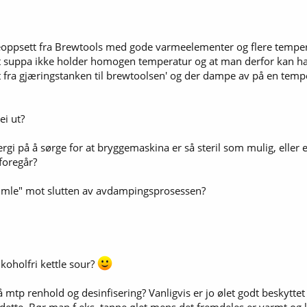
eoppsett fra Brewtools med gode varmeelementer og flere temperat
t suppa ikke holder homogen temperatur og at man derfor kan ha
t fra gjæringstanken til brewtoolsen' og der dampe av på en tempe
ei ut?
gi på å sørge for at bryggemaskina er så steril som mulig, eller e
foregår?
umle" mot slutten av avdampingsprosessen?
koholfri kettle sour?
 mtp renhold og desinfisering? Vanligvis er jo ølet godt beskytt