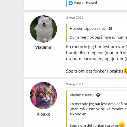
R
Harald Nygaard
e
a
k
3 Aug 2021
s
j
Holmentoppen skrev:
o
n
Du fjerner nok også mye av humlea
e
r
En metode jeg har lest om var 
Vladimir
:
humletilsetningene (man må vis
du humlearomaen, og fjerner (e
Spørs om det funker i praksis
3 Aug 2021
Vladimir skrev:
En metode jeg har lest om var å b
(man må visstnok bruke mindre bit
alkoholen.
Kloakk
Spørs om det funker i praksis