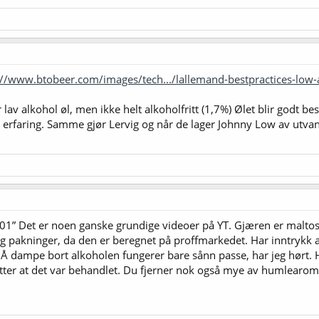
://www.btobeer.com/images/tech.../lallemand-bestpractices-low-
r lav alkohol øl, men ikke helt alkoholfritt (1,7%) Ølet blir godt
n erfaring. Samme gjør Lervig og når de lager Johnny Low av utva
01” Det er noen ganske grundige videoer på YT. Gjæren er malto
0 g pakninger, da den er beregnet på proffmarkedet. Har inntrykk 
e. Å dampe bort alkoholen fungerer bare sånn passe, har jeg hørt
 etter at det var behandlet. Du fjerner nok også mye av humlearo
.