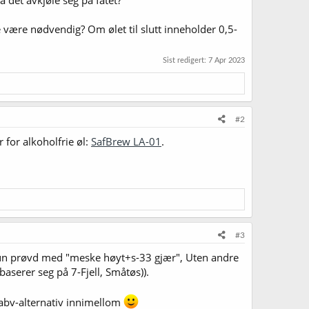
a det avkjøle seg på fatet?
ke være nødvendig? Om ølet til slutt inneholder 0,5-
Sist redigert:
7 Apr 2023
#2
 for alkoholfrie øl:
SafBrew LA-01
.
#3
å kun prøvd med "meske høyt+s-33 gjær", Uten andre
aserer seg på 7-Fjell, Småtøs)).
v-abv-alternativ innimellom