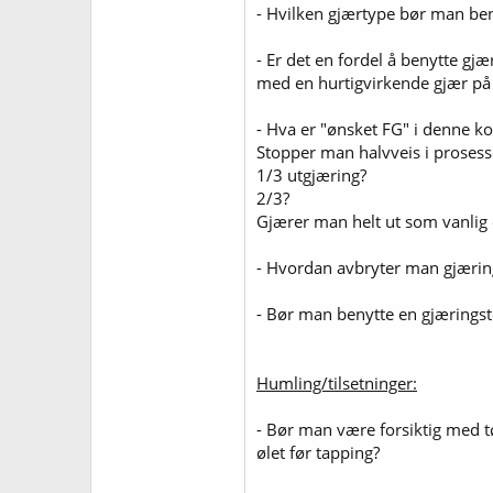
- Hvilken gjærtype bør man be
- Er det en fordel å benytte gj
med en hurtigvirkende gjær på 
- Hva er "ønsket FG" i denne k
Stopper man halvveis i prose
1/3 utgjæring?
2/3?
Gjærer man helt ut som vanlig 
- Hvordan avbryter man gjærin
- Bør man benytte en gjæringst
Humling/tilsetninger:
- Bør man være forsiktig med tø
ølet før tapping?