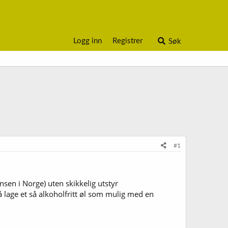
Logg inn
Registrer
Søk
#1
nsen i Norge) uten skikkelig utstyr
 å lage et så alkoholfritt øl som mulig med en