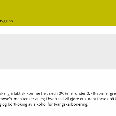
rygg.no
å
anskelig å faktisk komme helt ned i 0% (eller under 0,7% som er gre
se?), men tenker at jeg i hvert fall vil gjøre et kurant forsøk på
 og bortkoking av alkohol før tvangskarbonering.