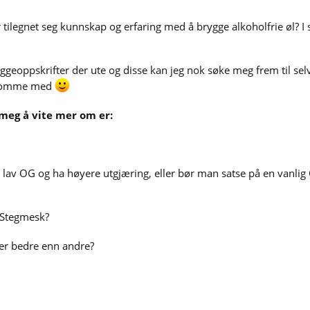
 tilegnet seg kunnskap og erfaring med å brygge alkoholfrie øl? I s
ggeoppskrifter der ute og disse kan jeg nok søke meg frem til sel
 komme med
 meg å vite mer om er:
 lav OG og ha høyere utgjæring, eller bør man satse på en vanlig OG
 Stegmesk?
ker bedre enn andre?