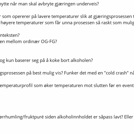
nytte når man skal avbryte gjæringen underveis?
ær som opererer på lavere temperaturer slik at gjæringsprosessen t
høyere temperaturer som får unna prosessen så raskt som mulig sli
onteksten?
ssen mellom ordinær OG-FG?
og kun baserer seg på å koke bort alkoholen?
gsprosessen på best mulig vis? Funker det med en "cold crash" 
emperaturprofil som øker temperaturen mot slutten før en event
rrhumling/fruktpuré siden alkoholinnholdet er såpass lavt? Eller 