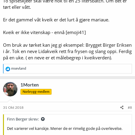
To spiseskjeer skal være nok til en 25 litersbatch. Om det er
tørt eller vått.
Er det gammel våt kveik er det lurt å gjøre mariaue.
Kveik er ikke vitenskap - ennå [emoji41]
Om bruk av tørket kan jeg gi eksempel: Brygget Birger Eriksen
i år. Tok en neve Lidakveik rett fra frysen og slang oppi. Ferdig
på en uke. ( en neve er et målebegrep i kveikverden).
R
msevland
e
a
k
1Morten
s
Norbrygg-medlem
j
o
n
e
31 Okt 2018
#8
r
:
Finn Berger skrev:
Det varierer vel kanskje. Mener de er rimelig gode på overlevelse.