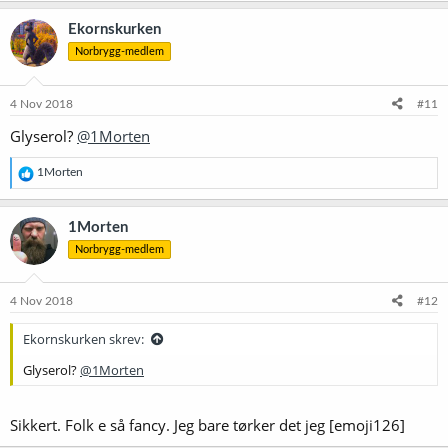
a
k
Ekornskurken
s
Norbrygg-medlem
j
o
n
e
4 Nov 2018
#11
r
Glyserol?
@1Morten
:
R
1Morten
e
a
k
1Morten
s
Norbrygg-medlem
j
o
n
e
4 Nov 2018
#12
r
:
Ekornskurken skrev:
Glyserol?
@1Morten
Sikkert. Folk e så fancy. Jeg bare tørker det jeg [emoji126]