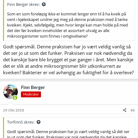
Finn Berger skrev:
Som en som foreløpig ikke er kommet lenger enn til å ha kveik på
vent i kjøleskapet undrer jeg meg på denne praksisen med å tørke
kveiken. Kjekt, selvfølgelig, men hvor lenge kan man holde på med
det der før kveiken inneholder et assortert utvalg av alle
mikroorganismer som finnes i omgivelsene?
Godt spørsmål. Denne praksisen har jo vært veldig vanlig så
det ser jo ut som det funker. Praksisen var nok nødvendig da
det kanskje bare ble brygget et par ganger i året. Men kanskje
det er slik at andre mikroorgnismer blir utkonkurrert av
kveiken? Bakterier er vel avhengig av fuktighet for å overleve?
Finn Berger
Moderator
29 Okt 2018
#6
TorfinnS skrev:
Godt spørsmål. Denne praksisen har jo vært veldig vanlig så det ser
jo ut som det funker. Praksisen var nok nødvendig da det kanskje