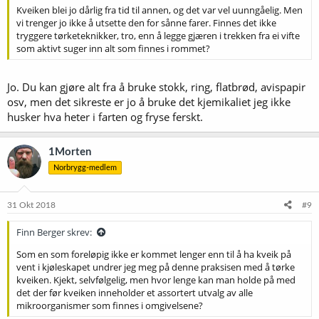
Kveiken blei jo dårlig fra tid til annen, og det var vel uunngåelig. Men
vi trenger jo ikke å utsette den for sånne farer. Finnes det ikke
tryggere tørketeknikker, tro, enn å legge gjæren i trekken fra ei vifte
som aktivt suger inn alt som finnes i rommet?
Jo. Du kan gjøre alt fra å bruke stokk, ring, flatbrød, avispapir
osv, men det sikreste er jo å bruke det kjemikaliet jeg ikke
husker hva heter i farten og fryse ferskt.
1Morten
Norbrygg-medlem
31 Okt 2018
#9
Finn Berger skrev:
Som en som foreløpig ikke er kommet lenger enn til å ha kveik på
vent i kjøleskapet undrer jeg meg på denne praksisen med å tørke
kveiken. Kjekt, selvfølgelig, men hvor lenge kan man holde på med
det der før kveiken inneholder et assortert utvalg av alle
mikroorganismer som finnes i omgivelsene?