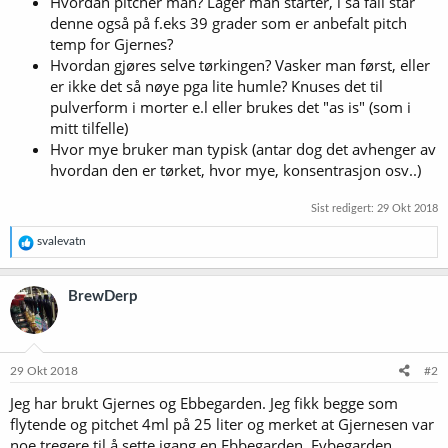
Hvordan pitcher man? Lager man starter, i så fall står
denne også på f.eks 39 grader som er anbefalt pitch
temp for Gjernes?
Hvordan gjøres selve tørkingen? Vasker man først, eller
er ikke det så nøye pga lite humle? Knuses det til
pulverform i morter e.l eller brukes det "as is" (som i
mitt tilfelle)
Hvor mye bruker man typisk (antar dog det avhenger av
hvordan den er tørket, hvor mye, konsentrasjon osv..)
Sist redigert:
29 Okt 2018
R
svalevatn
e
a
k
BrewDerp
s
j
o
n
e
29 Okt 2018
#2
r
Jeg har brukt Gjernes og Ebbegarden. Jeg fikk begge som
:
flytende og pitchet 4ml på 25 liter og merket at Gjernesen var
noe tregere til å sette igang en Ebbegarden. Evbegarden