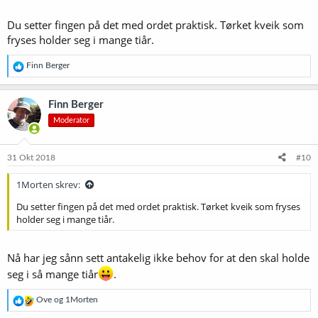
Du setter fingen på det med ordet praktisk. Tørket kveik som
fryses holder seg i mange tiår.
R
Finn Berger
e
a
k
Finn Berger
s
Moderator
j
o
n
e
31 Okt 2018
#10
r
:
1Morten skrev:
Du setter fingen på det med ordet praktisk. Tørket kveik som fryses
holder seg i mange tiår.
Nå har jeg sånn sett antakelig ikke behov for at den skal holde
seg i så mange tiår
.
R
Ove
og
1Morten
e