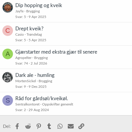
Dip hopping og kveik
JayTe
Brygging
Svar
5
9 Apr 2025
Drept kveik?
C
Casio
Trøndelag
Svar
5
5 Apr 2025
Gjærstarter med ekstra gjær til senere
A
Agropelter
Brygging
Svar
74
2 Jul 2026
Dark ale - humling
MortenSickel
Brygging
Svar
9
9 Des 2025
Råd for gårdsøl/kveikøl.
S
Sentralkontoret
Oppskrifter generelt
Svar
2
29 Aug 2024
Facebook
Reddit
Pinterest
Tumblr
WhatsApp
E-post
Link
Del: