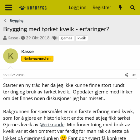
Logg inn
Registrer
Brygging
Brygging med tørket kveik - erfaringer?
T
S
S
Kasse
29 Okt 2018
gjernes
kveik
r
t
t
å
a
i
Kasse
K
d
r
k
Norbrygg-medlem
s
t
k
t
d
o
a
a
r
29 Okt 2018
#1
r
t
d
t
o
Starter en ny tråd her da jeg ikke kunne finne stort rundt
e
tørking og bruk av tørket kveik.. Oppdater gjerne med linker
r
om det finnes noen diskusjoner jeg har misset..
Bakgrunnen for spørsmålet er min første erfaring med kveik,
som for å gjøre en historie kort endte med at jeg fikk tørket
Gjernes kveik av
@erikraude
. Min forventning med bruk av
kveik var at den omtrent var ferdig før man rakk å sette på
lokket på gjæringsdunken
Fant dog svært få konkrete