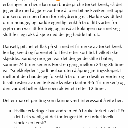
erfaringer om hvordan man burde pitche tørket kveik, så det
jeg endte med å gjøre var bare å ta en bit av kveiken rett oppi
dunken uten noen form for rehydrering e.l. Hadde såvidt lest
om mariauge, og hadde egentlig tenkt å ta ut litt vørter fra
gryta men var litt for treig og innså at kokingen nærmet seg
slutt før jeg rakk å kjøle ned det jeg hadde tatt ut..
Uansett, pitchet et flak på str med et frimerke av tørket kveik
lørdag kveld og forventet full fest etter kort tid, hvilket ikke
skjedde.. Søndag morgen var det dørgende stille i båten,
samme 24 timer senere. Først en gang mellom 24 og 36 timer
var "snekkelyden" godt hørbar uten å åpne gjæringsskapet. I
mellomtiden hadde jeg forsøkt å ta ut noen desiliter vørter og
tilsatt resten av den tørkede kveiken (antar 4-5 "frimerker") og
den var det heller ikke noen aktivitet i etter 12 timer.
Det er mao et par ting som kunne vært interessant å vite her:
Hvilke erfaringer har andre med å bruke tørket kveik? Er
det f.eks vanlig at det tar lenger tid før tørket kveik
starter en fersk?