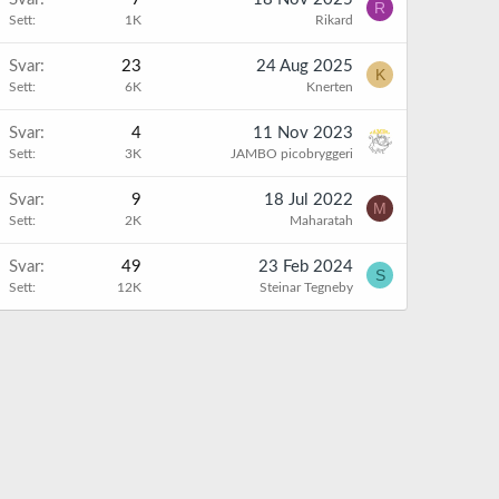
R
Sett
1K
Rikard
Svar
23
24 Aug 2025
K
Sett
6K
Knerten
Svar
4
11 Nov 2023
Sett
3K
JAMBO picobryggeri
Svar
9
18 Jul 2022
M
Sett
2K
Maharatah
Svar
49
23 Feb 2024
S
Sett
12K
Steinar Tegneby