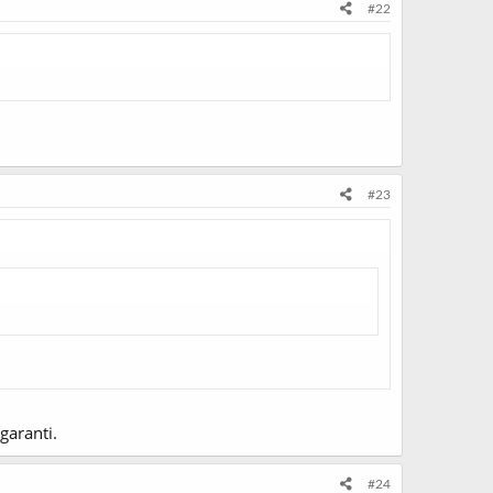
#22
#23
garanti.
#24