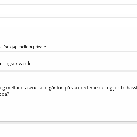
 for kjøp mellom private .....
æringsdrivande.
 og mellom fasene som går inn på varmeelementet og jord (chassis
 da?