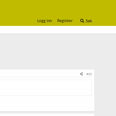
Logg inn
Registrer
Søk
#21