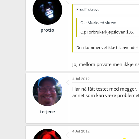
FredT skrev:
Ole Mørkved skrev:
protto
Og Forbrukerkjøpsloven §35.
Den kommer vel ikke til anvendelse
Jo, mellom private men ikkje n
4 Jul 2012
Har nå fått testet med megger,
annet som kan være problemet
terjene
4 Jul 2012