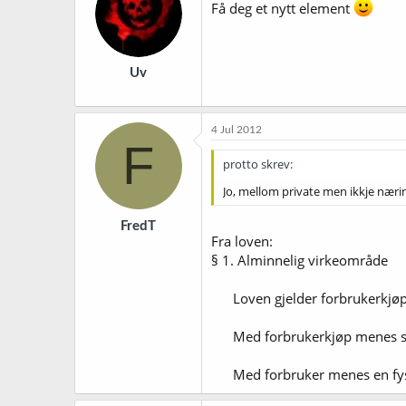
Få deg et nytt element
Uv
4 Jul 2012
F
protto skrev:
Jo, mellom private men ikkje næri
FredT
Fra loven:
§ 1. Alminnelig virkeområde
Loven gjelder forbrukerkjøp, h
Med forbrukerkjøp menes salg a
Med forbruker menes en fysis