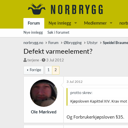
Forum
Nye innlegg
Medlemmer
norb
Nye innlegg
Søk i forumet
norbrygg.no
Forum
Ølbrygging
Utstyr
Speidel Braume
Defekt varmeelement?
T
S
terjene
3 Jul 2012
r
t
Forrige
1
2
å
a
d
r
s
t
3 Jul 2012
t
d
a
a
protto skrev:
r
t
Kjøpsloven Kapittel XIV. Krav mot 
t
o
e
r
Ole Mørkved
Og Forbrukerkjøpsloven §35.