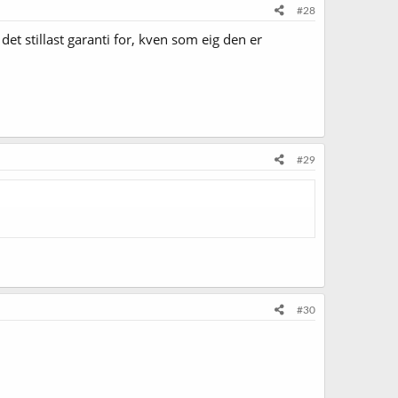
#28
det stillast garanti for, kven som eig den er
#29
#30