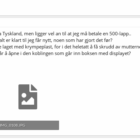
 Tyskland, men ligger vel an til at jeg må betale en 500-lapp..
lt er klart til jeg får nytt, noen som har gjort det før?
te laget med krympeplast, for i det heletatt å få skrudd av mutterne
går å åpne i den koblingen som går inn boksen med displayet?
IMG_0108.JPG
1,6 MB · Sett: 246