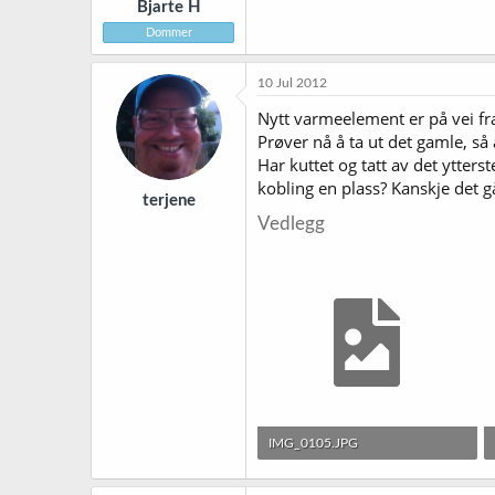
Bjarte H
Dommer
10 Jul 2012
Nytt varmeelement er på vei fra
Prøver nå å ta ut det gamle, så a
Har kuttet og tatt av det ytters
kobling en plass? Kanskje det 
terjene
Vedlegg
IMG_0105.JPG
1,8 MB · Sett: 255