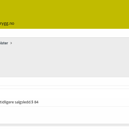
rygg.no
ister
tidligere salgsledd.§ 84