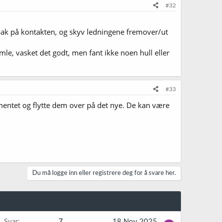
#32
 bak på kontakten, og skyv ledningene fremover/ut
mle, vasket det godt, men fant ikke noen hull eller
#33
mentet og flytte dem over på det nye. De kan være
Du må logge inn eller registrere deg for å svare her.
Svar
7
18 Nov 2025