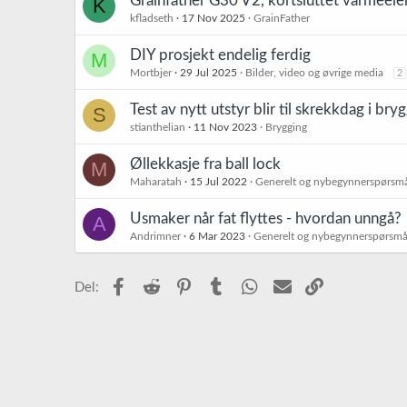
Grainfather G30 V2, kortsluttet varmeel
K
kfladseth
17 Nov 2025
GrainFather
DIY prosjekt endelig ferdig
M
Mortbjer
29 Jul 2025
Bilder, video og øvrige media
2
Test av nytt utstyr blir til skrekkdag i bry
S
stianthelian
11 Nov 2023
Brygging
Øllekkasje fra ball lock
M
Maharatah
15 Jul 2022
Generelt og nybegynnerspørsm
Usmaker når fat flyttes - hvordan unngå?
A
Andrimner
6 Mar 2023
Generelt og nybegynnerspørsmå
Facebook
Reddit
Pinterest
Tumblr
WhatsApp
E-post
Link
Del: