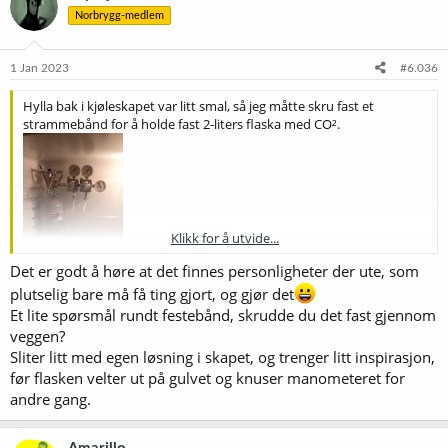
s
Norbrygg-medlem
j
o
n
e
1 Jan 2023
#6.036
r
:
Hylla bak i kjøleskapet var litt smal, så jeg måtte skru fast et
strammebånd for å holde fast 2-liters flaska med CO².
Klikk for å utvide...
Det er godt å høre at det finnes personligheter der ute, som
plutselig bare må få ting gjort, og gjør det
Et lite spørsmål rundt festebånd, skrudde du det fast gjennom
veggen?
Sliter litt med egen løsning i skapet, og trenger litt inspirasjon,
før flasken velter ut på gulvet og knuser manometeret for
andre gang.