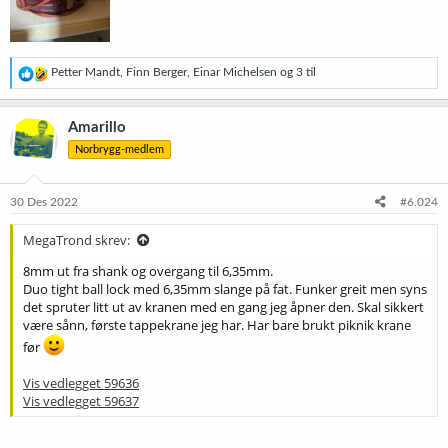
R
Petter Mandt
,
Finn Berger
,
Einar Michelsen
og 3 til
e
a
k
Amarillo
s
Norbrygg-medlem
j
o
n
e
30 Des 2022
#6.024
r
:
MegaTrond skrev:
8mm ut fra shank og overgang til 6,35mm.
Duo tight ball lock med 6,35mm slange på fat. Funker greit men syns
det spruter litt ut av kranen med en gang jeg åpner den. Skal sikkert
være sånn, første tappekrane jeg har. Har bare brukt piknik krane
før
Vis vedlegget 59636
Vis vedlegget 59637