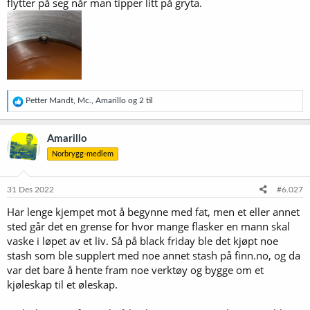
flytter på seg når man tipper litt på gryta.
R
Petter Mandt
,
Mc.
,
Amarillo
og 2 til
e
a
k
Amarillo
s
Norbrygg-medlem
j
o
n
e
31 Des 2022
#6.027
r
Har lenge kjempet mot å begynne med fat, men et eller annet
:
sted går det en grense for hvor mange flasker en mann skal
vaske i løpet av et liv. Så på black friday ble det kjøpt noe
stash som ble supplert med noe annet stash på finn.no, og da
var det bare å hente fram noe verktøy og bygge om et
kjøleskap til et øleskap.