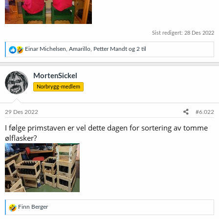
Sist redigert:
28 Des 2022
R
Einar Michelsen
,
Amarillo
,
Petter Mandt
og 2 til
e
a
k
MortenSickel
s
Norbrygg-medlem
j
o
n
e
29 Des 2022
#6.022
r
I følge primstaven er vel dette dagen for sortering av tomme
:
ølflasker?
R
Finn Berger
e