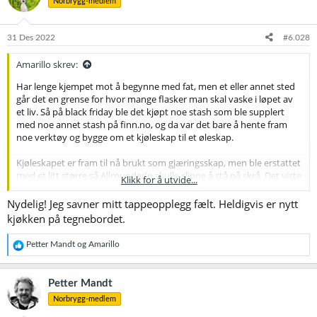
Norbrygg-medlem
j
o
n
e
31 Des 2022
#6.028
r
:
Amarillo skrev:
Har lenge kjempet mot å begynne med fat, men et eller annet sted
går det en grense for hvor mange flasker man skal vaske i løpet av
et liv. Så på black friday ble det kjøpt noe stash som ble supplert
med noe annet stash på finn.no, og da var det bare å hente fram
noe verktøy og bygge om et kjøleskap til et øleskap.
Kjøleskapet er fram til nå brukt som gjæringsskap, men ble erstattet
med et litt større så Allrounder'n skulle slippe å stå på skrå. Det viste
Klikk for å utvide...
seg at det passet perfekt til to 19-liters fat. Tenkte å ta en tur på
Biltema for å kjøpe hullsag eller bor til hullene i døra, men glemte at
Nydelig! Jeg savner mitt tappeopplegg fælt. Heldigvis er nytt
de stengte kl. 13 i dag. Fikk laget hull med en 21mm hole punch (??)
kjøkken på tegnebordet.
jeg hadde liggende. Måtte bruke fil for å utvide, men det gikk greit.
Vis vedlegget 60133
R
Petter Mandt
og
Amarillo
e
Hylla bak i kjøleskapet var litt smal, så jeg måtte skru fast et
a
strammebånd for å holde fast 2-liters flaska med CO².
k
Petter Mandt
Vis vedlegget 60134
s
Norbrygg-medlem
j
o
Det var vanskelig å stramme til shank'ene mot plasten på innsiden