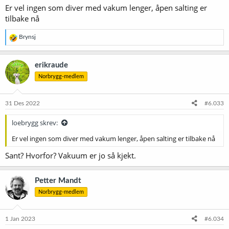
Er vel ingen som diver med vakum lenger, åpen salting er
tilbake nå
R
Brynsj
e
a
k
erikraude
s
Norbrygg-medlem
j
o
n
e
31 Des 2022
#6.033
r
:
loebrygg skrev:
Er vel ingen som diver med vakum lenger, åpen salting er tilbake nå
Sant? Hvorfor? Vakuum er jo så kjekt.
Petter Mandt
Norbrygg-medlem
1 Jan 2023
#6.034