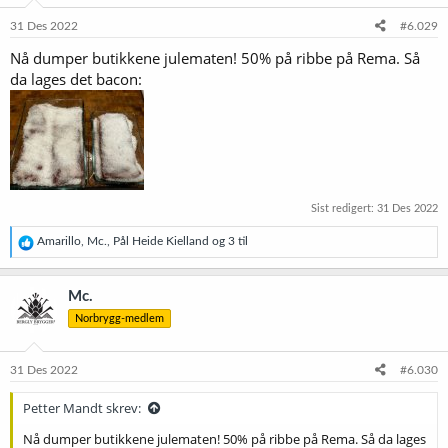
n
av døra, så jeg måtte stive opp plasten med en trefjøl.
e
31 Des 2022
#6.029
Vis vedlegget 60135
r
Nå dumper butikkene julematen! 50% på ribbe på Rema. Så
:
Kraner ble kjapt montert.
da lages det bacon:
Vis vedlegget 60136
Og dryppbrett.
Vis vedlegget 60137
Så da er alt klart, mangler bare en liten detalj, øl, men det må vel
ordne seg i løpet av neste år.
Sist redigert:
31 Des 2022
R
Amarillo
,
Mc.
,
Pål Heide Kielland
og 3 til
e
a
k
Mc.
s
Norbrygg-medlem
j
o
n
e
31 Des 2022
#6.030
r
:
Petter Mandt skrev:
Nå dumper butikkene julematen! 50% på ribbe på Rema. Så da lages