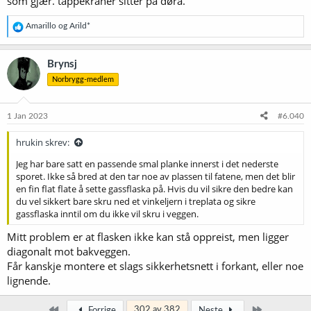
som gjær. tappekraner sitter på døra.
R
Amarillo
og
Arild*
e
a
k
Brynsj
s
Norbrygg-medlem
j
o
n
e
1 Jan 2023
#6.040
r
:
hrukin skrev:
Jeg har bare satt en passende smal planke innerst i det nederste
sporet. Ikke så bred at den tar noe av plassen til fatene, men det blir
en fin flat flate å sette gassflaska på. Hvis du vil sikre den bedre kan
du vel sikkert bare skru ned et vinkeljern i treplata og sikre
gassflaska inntil om du ikke vil skru i veggen.
Mitt problem er at flasken ikke kan stå oppreist, men ligger
diagonalt mot bakveggen.
Får kanskje montere et slags sikkerhetsnett i forkant, eller noe
lignende.
Først
Siste
302 av 382
Forrige
Neste