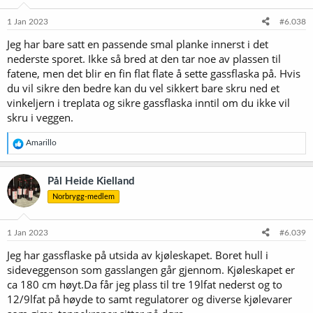
n
e
1 Jan 2023
#6.038
r
Jeg har bare satt en passende smal planke innerst i det
:
nederste sporet. Ikke så bred at den tar noe av plassen til
fatene, men det blir en fin flat flate å sette gassflaska på. Hvis
du vil sikre den bedre kan du vel sikkert bare skru ned et
vinkeljern i treplata og sikre gassflaska inntil om du ikke vil
skru i veggen.
R
Amarillo
e
a
k
Pål Heide Kielland
s
Norbrygg-medlem
j
o
n
e
1 Jan 2023
#6.039
r
Jeg har gassflaske på utsida av kjøleskapet. Boret hull i
:
sideveggenson som gasslangen går gjennom. Kjøleskapet er
ca 180 cm høyt.Da får jeg plass til tre 19lfat nederst og to
12/9lfat på høyde to samt regulatorer og diverse kjølevarer