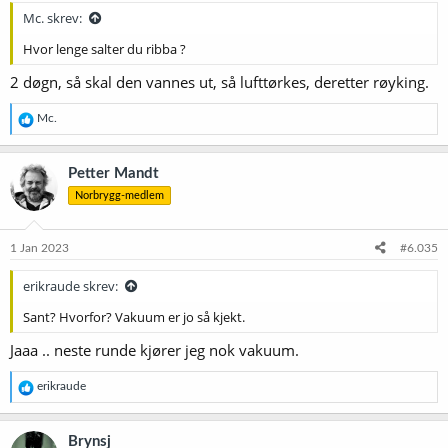
Mc. skrev:
Hvor lenge salter du ribba ?
2 døgn, så skal den vannes ut, så lufttørkes, deretter røyking.
R
Mc.
e
a
k
Petter Mandt
s
Norbrygg-medlem
j
o
n
e
1 Jan 2023
#6.035
r
:
erikraude skrev:
Sant? Hvorfor? Vakuum er jo så kjekt.
Jaaa .. neste runde kjører jeg nok vakuum.
R
erikraude
e
a
k
Brynsj