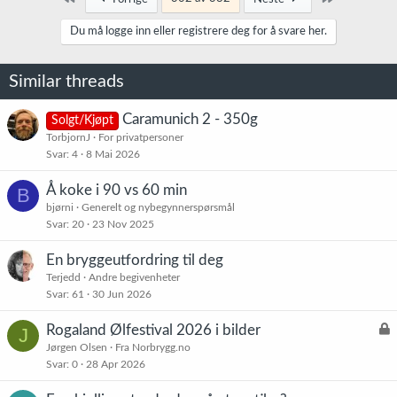
Du må logge inn eller registrere deg for å svare her.
Similar threads
Caramunich 2 - 350g
Solgt/Kjøpt
TorbjornJ
For privatpersoner
Svar
4
8 Mai 2026
Å koke i 90 vs 60 min
B
bjørni
Generelt og nybegynnerspørsmål
Svar
20
23 Nov 2025
En bryggeutfordring til deg
Terjedd
Andre begivenheter
Svar
61
30 Jun 2026
L
Rogaland Ølfestival 2026 i bilder
J
å
Jørgen Olsen
Fra Norbrygg.no
Svar
0
28 Apr 2026
s
t