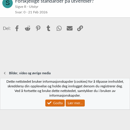
Forskjellige standarder på utventiler?
S
Sigve R
Utstyr
Svar
0
21 Feb 2026
Facebook
Reddit
Pinterest
Tumblr
WhatsApp
E-post
Link
Del:
Bilder, video og øvrige media
Dette nettstedet bruker informasjonskapsler (cookies) for å tilpasse innholdet,
Norbrygg-default
skreddersy din opplevelse og holde deg innlogget dersom du registrerer deg.
Ved å fortsette og bruke dette nettstedet, samtykker du i bruken av
Kontakt oss
Vilkår og regler
Personvernregler
Hjelp
Hjem
R
informasjonskapsler.
S
S
Godta
Lær mer...
®
Community platform by XenForo
© 2010-2023 XenForo Ltd.