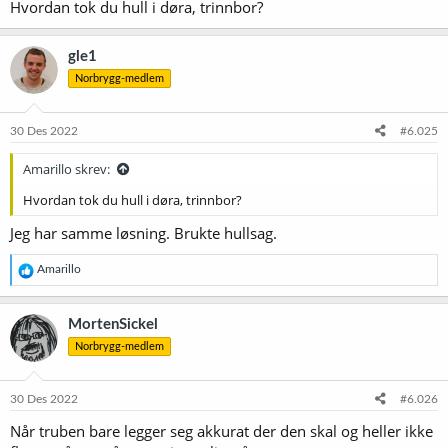
Hvordan tok du hull i døra, trinnbor?
gle1
Norbrygg-medlem
30 Des 2022
#6.025
Amarillo skrev:
Hvordan tok du hull i døra, trinnbor?
Jeg har samme løsning. Brukte hullsag.
R
Amarillo
e
a
k
MortenSickel
s
Norbrygg-medlem
j
o
n
e
30 Des 2022
#6.026
r
Når truben bare legger seg akkurat der den skal og heller ikke
: