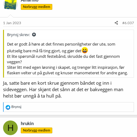
Amarillo
Norbrygg-medlem
1 Jan 2023
#6.037
Brynsj skrev:
Det er godt å høre at det finnes personligheter der ute, som
plutselig bare må få ting gjort, og gjør det
Et lite spørsmål rundt festebånd, skrudde du det fast gjennom
veggen?
Sliter litt med egen løsning i skapet, og trenger litt inspirasjon, før
flasken velter ut på gulvet og knuser manometeret for andre gang.
Ja, satte bare en kort skrue gjennom båndet og inn i
sideveggen. Har skjønt det sånn at det er bakveggen man
helst bør unngå å ta hull på.
R
Brynsj
e
a
k
hrukin
H
s
Norbrygg-medlem
j
o