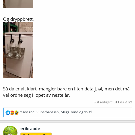
Og dryppbrett.
Så da er alt klart, mangler bare en liten detalj, øl, men det må
vel ordne seg i løpet av neste år.
Sist redigert:
31 Des 2022
R
msevland
,
Superhanssen
,
MegaTrond
og 12 til
e
a
k
erikraude
s