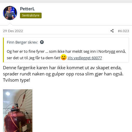
a
k
PetterL
s
Sentralstyre
j
o
n
e
29 Des 2022
#6.023
r
:
Finn Berger skrev:
Og her er to fine fyrer ... som ikke har meldt seg inn i Norbrygg ennå,
ser det ut til. Jeg får ta dem fatt
.
Vis vedlegget 60077
Denne fargerike karen har ikke kommet ut av skapet enda,
sprader rundt naken og gulper opp rosa slim gjør han også.
Tvilsom type!