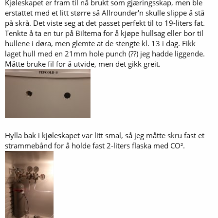
Kjøleskapet er fram til nå brukt som gjæringsskap, men ble
erstattet med et litt større så Allrounder'n skulle slippe å stå
på skrå. Det viste seg at det passet perfekt til to 19-liters fat.
Tenkte å ta en tur på Biltema for å kjøpe hullsag eller bor til
hullene i døra, men glemte at de stengte kl. 13 i dag. Fikk
laget hull med en 21mm hole punch (??) jeg hadde liggende.
Måtte bruke fil for å utvide, men det gikk greit.
Hylla bak i kjøleskapet var litt smal, så jeg måtte skru fast et
strammebånd for å holde fast 2-liters flaska med CO².