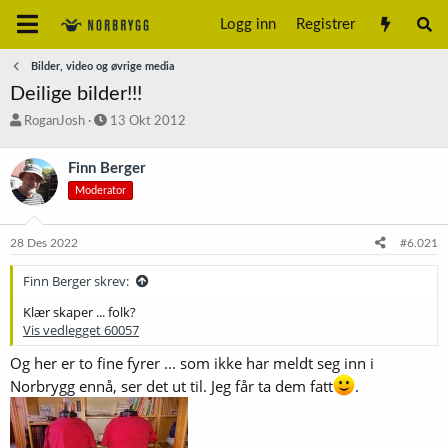
Logg inn
Registrer
Bilder, video og øvrige media
Deilige bilder!!!
T
S
RoganJosh
13 Okt 2012
r
t
å
a
Finn Berger
d
r
Moderator
s
t
t
d
a
a
28 Des 2022
#6.021
r
t
t
o
Finn Berger skrev:
e
r
Klær skaper ... folk?
Vis vedlegget 60057
Og her er to fine fyrer ... som ikke har meldt seg inn i
Norbrygg ennå, ser det ut til. Jeg får ta dem fatt
.