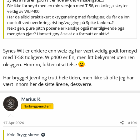
Ble ikke fornøyd med en min versjon med T-58, en kollega skryter
veldig av WLP400.
Har da alltid praktiskert oksygenering med ferskgjær, du får da inn
noe luft ved overføring, risting/vugging på Spike tanken..?
Next gen. pure pitch posene er kanskje også mer tilgivende pga.
mengden gjær? Uansett gøy å se at du fortsatt er aktiv!
Synes Wit er enklere enn weiz og har vært veldig godt fornøyd
med T-58 tidligere. Wlp400 er fin, men litt bekymret uten ren
oksygen. Hmmm, lukter utsettelse
.
Har brygget jevnt og trutt hele tiden, men ikke så ofte jeg har
vært innom her de siste årene, dessverre.
Marius K.
Norbrygg-medlem
17 Apr 2026
#104
Kold Brygg skrev: