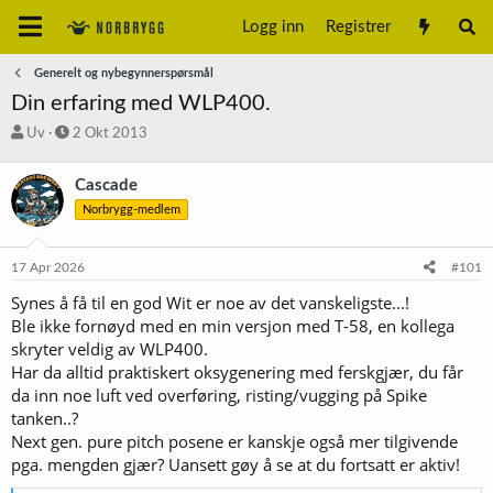
Logg inn
Registrer
Generelt og nybegynnerspørsmål
Din erfaring med WLP400.
T
S
Uv
2 Okt 2013
r
t
å
a
Cascade
d
r
Norbrygg-medlem
s
t
t
d
a
a
17 Apr 2026
#101
r
t
t
o
Synes å få til en god Wit er noe av det vanskeligste...!
e
Ble ikke fornøyd med en min versjon med T-58, en kollega
r
skryter veldig av WLP400.
Har da alltid praktiskert oksygenering med ferskgjær, du får
da inn noe luft ved overføring, risting/vugging på Spike
tanken..?
Next gen. pure pitch posene er kanskje også mer tilgivende
pga. mengden gjær? Uansett gøy å se at du fortsatt er aktiv!