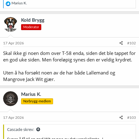
R
Marius K.
e
a
k
Kold Brygg
s
Moderator
j
o
n
e
17 Apr 2026
#102
r
Skal ikke gi noen dom over T-58 enda, siden det ble tappet for
:
en god uke siden. Men foreløpig synes den er veldig krydret.
Uten å ha forsøkt noen av de har både Lallemand og
Mangrove Jack Wit gjær.
Marius K.
Norbrygg-medlem
17 Apr 2026
#103
Cascade skrev:
Synes å få til en god Wit er noe av det vanskeligste...!