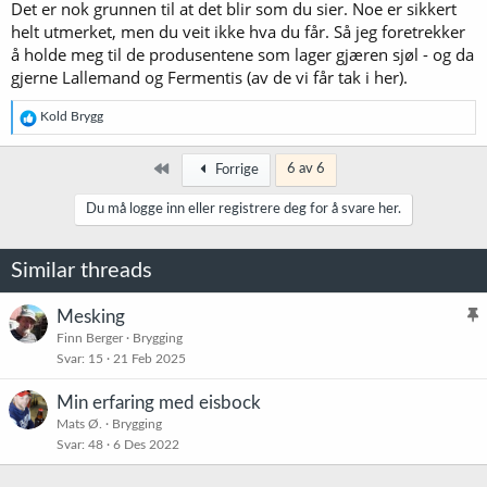
Det er nok grunnen til at det blir som du sier. Noe er sikkert
helt utmerket, men du veit ikke hva du får. Så jeg foretrekker
å holde meg til de produsentene som lager gjæren sjøl - og da
gjerne Lallemand og Fermentis (av de vi får tak i her).
R
Kold Brygg
e
a
k
Først
6 av 6
Forrige
s
j
Du må logge inn eller registrere deg for å svare her.
o
n
e
Similar threads
r
:
Mesking
l
Finn Berger
Brygging
Svar
15
21 Feb 2025
i
s
Min erfaring med eisbock
t
Mats Ø.
Brygging
r
Svar
48
6 Des 2022
e
t