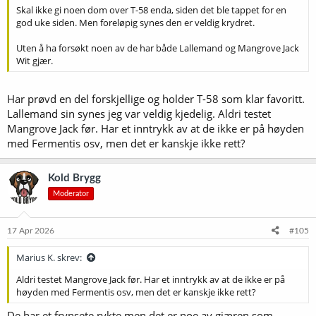
Skal ikke gi noen dom over T-58 enda, siden det ble tappet for en
god uke siden. Men foreløpig synes den er veldig krydret.
Uten å ha forsøkt noen av de har både Lallemand og Mangrove Jack
Wit gjær.
Har prøvd en del forskjellige og holder T-58 som klar favoritt.
Lallemand sin synes jeg var veldig kjedelig. Aldri testet
Mangrove Jack før. Har et inntrykk av at de ikke er på høyden
med Fermentis osv, men det er kanskje ikke rett?
Kold Brygg
Moderator
17 Apr 2026
#105
Marius K. skrev:
Aldri testet Mangrove Jack før. Har et inntrykk av at de ikke er på
høyden med Fermentis osv, men det er kanskje ikke rett?
De har et frynsete rykte men det er noe av gjæren som