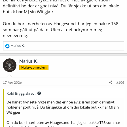
definitivt holder er godt nivå. Du får sjekke ut om din lokale
butikk har MJ sin Wit gjær.
Om du bor i nærheten av Haugesund, har jeg en pakke T58
som har gått ut på dato. Uten at det bekymrer meg
nevneverdig.
R
Marius K.
e
a
k
Marius K.
s
Norbrygg-medlem
j
o
n
e
17 Apr 2026
#106
r
:
Kold Brygg skrev:
De har et frynsete rykte men det er noe av gjæren som definitivt
holder er godt nivå. Du får sjekke ut om din lokale butikk har MJ sin
Wit gjær.
Om du bor i nærheten av Haugesund, har jeg en pakke T58 som har