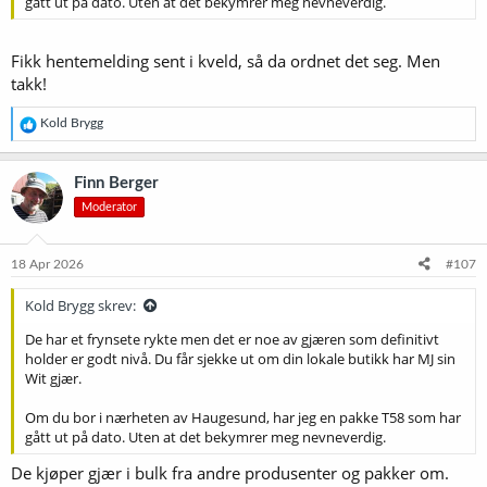
gått ut på dato. Uten at det bekymrer meg nevneverdig.
Fikk hentemelding sent i kveld, så da ordnet det seg. Men
takk!
R
Kold Brygg
e
a
k
Finn Berger
s
Moderator
j
o
n
e
18 Apr 2026
#107
r
:
Kold Brygg skrev:
De har et frynsete rykte men det er noe av gjæren som definitivt
holder er godt nivå. Du får sjekke ut om din lokale butikk har MJ sin
Wit gjær.
Om du bor i nærheten av Haugesund, har jeg en pakke T58 som har
gått ut på dato. Uten at det bekymrer meg nevneverdig.
De kjøper gjær i bulk fra andre produsenter og pakker om.