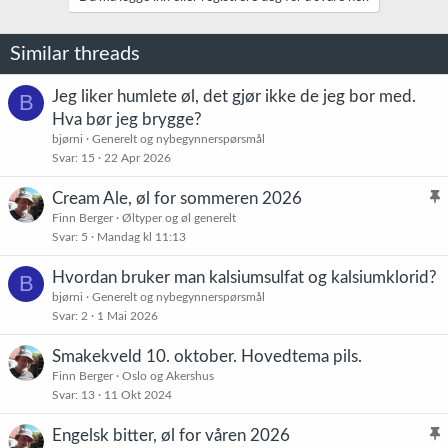
Similar threads
Jeg liker humlete øl, det gjør ikke de jeg bor med.
B
Hva bør jeg brygge?
bjørni
Generelt og nybegynnerspørsmål
Svar
15
22 Apr 2026
Cream Ale, øl for sommeren 2026
l
Finn Berger
Øltyper og øl generelt
Svar
5
Mandag kl 11:13
i
s
Hvordan bruker man kalsiumsulfat og kalsiumklorid?
B
t
bjørni
Generelt og nybegynnerspørsmål
r
Svar
2
1 Mai 2026
e
t
Smakekveld 10. oktober. Hovedtema pils.
Finn Berger
Oslo og Akershus
Svar
13
11 Okt 2024
Engelsk bitter, øl for våren 2026