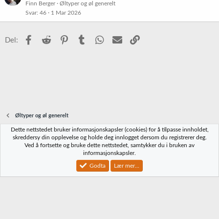
l
Finn Berger
Øltyper og øl generelt
Svar
46
1 Mar 2026
i
s
t
Facebook
Reddit
Pinterest
Tumblr
WhatsApp
E-post
Link
Del:
r
e
t
Øltyper og øl generelt
Dette nettstedet bruker informasjonskapsler (cookies) for å tilpasse innholdet,
Norbrygg-default
skreddersy din opplevelse og holde deg innlogget dersom du registrerer deg.
Ved å fortsette og bruke dette nettstedet, samtykker du i bruken av
Kontakt oss
Vilkår og regler
Personvernregler
Hjelp
Hjem
R
informasjonskapsler.
S
S
Godta
Lær mer...
®
Community platform by XenForo
© 2010-2023 XenForo Ltd.