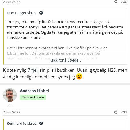
e
2 Jun 2022
#30
r
:
Finn Berger skrev:
Trur jeg er temmelig lite følsom for DMS, men kanskje ganske
følsom for diacetyl. Det hadde vært ganske interessant å få bekrefta
eller avkrefta dette. Og da tenker jeg at en sånn måte å gjøre det på,
kanskje kunne funke.
Det er interessant hvordan vi har ulike profiler på hva vi er
følsomme for. Det blei utveksla en del smaksprøver på
hjemmebrygg i DV43 i går, under innleveringa av øl til
Klikk for å utvide...
Oslomesterskapet, og jeg hadde bl.a. med en pils som har en tydelig
andel H2S i aromaen - mener jeg. Da jeg skjenka den opp, syntes jeg
Kjøpte nylig
7 fjell
sin pils i butikken. Uvanlig tydelig H2S, men
at svoveldunsten var nærmest pinlig tydelig - men de andre, som jo
veldig kledelig i den pilsen synes jeg
.
ikke akkurat var uerfarne brygere, var ikke synderlig plaga. Svovel?
Nja, kanskje. Jo, når de kjente godt etter. Så jeg er nok mer enn
vanlig følsom for H2S. Jeg kjente den i Smashing 2, også, som Jørgen
Andreas Habel
hadde tatt med en boks av.
Dommerkomite
2 Jun 2022
#31
Reinhard10 skrev: