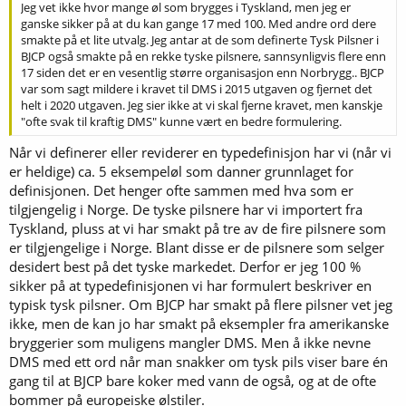
Jeg vet ikke hvor mange øl som brygges i Tyskland, men jeg er
ganske sikker på at du kan gange 17 med 100. Med andre ord dere
smakte på et lite utvalg. Jeg antar at de som definerte Tysk Pilsner i
BJCP også smakte på en rekke tyske pilsnere, sannsynligvis flere enn
17 siden det er en vesentlig større organisasjon enn Norbrygg.. BJCP
var som sagt mildere i kravet til DMS i 2015 utgaven og fjernet det
helt i 2020 utgaven. Jeg sier ikke at vi skal fjerne kravet, men kanskje
"ofte svak til kraftig DMS" kunne vært en bedre formulering.
Når vi definerer eller reviderer en typedefinisjon har vi (når vi
er heldige) ca. 5 eksempeløl som danner grunnlaget for
definisjonen. Det henger ofte sammen med hva som er
tilgjengelig i Norge. De tyske pilsnere har vi importert fra
Tyskland, pluss at vi har smakt på tre av de fire pilsnere som
er tilgjengelige i Norge. Blant disse er de pilsnere som selger
desidert best på det tyske markedet. Derfor er jeg 100 %
sikker på at typedefinisjonen vi har formulert beskriver en
typisk tysk pilsner. Om BJCP har smakt på flere pilsner vet jeg
ikke, men de kan jo har smakt på eksempler fra amerikanske
bryggerier som muligens mangler DMS. Men å ikke nevne
DMS med ett ord når man snakker om tysk pils viser bare én
gang til at BJCP bare koker med vann de også, og at de ofte
bommer på europeiske ølstiler.