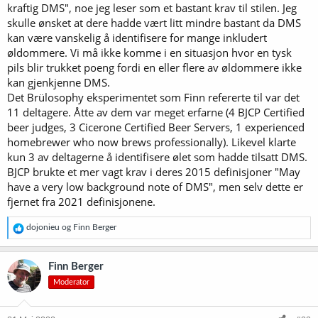
kraftig DMS", noe jeg leser som et bastant krav til stilen. Jeg
skulle ønsket at dere hadde vært litt mindre bastant da DMS
kan være vanskelig å identifisere for mange inkludert
øldommere. Vi må ikke komme i en situasjon hvor en tysk
pils blir trukket poeng fordi en eller flere av øldommere ikke
kan gjenkjenne DMS.
Det Brülosophy eksperimentet som Finn refererte til var det
11 deltagere. Åtte av dem var meget erfarne (4 BJCP Certified
beer judges, 3 Cicerone Certified Beer Servers, 1 experienced
homebrewer who now brews professionally). Likevel klarte
kun 3 av deltagerne å identifisere ølet som hadde tilsatt DMS.
BJCP brukte et mer vagt krav i deres 2015 definisjoner "May
have a very low background note of DMS", men selv dette er
fjernet fra 2021 definisjonene.
R
dojonieu
og
Finn Berger
e
a
k
Finn Berger
s
Moderator
j
o
n
e