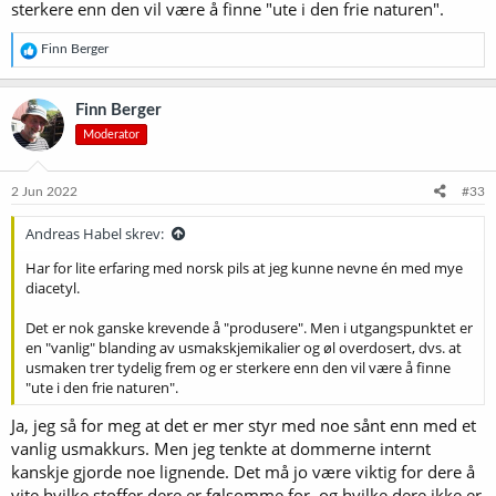
sterkere enn den vil være å finne "ute i den frie naturen".
R
Finn Berger
e
a
k
Finn Berger
s
Moderator
j
o
n
e
2 Jun 2022
#33
r
:
Andreas Habel skrev:
Har for lite erfaring med norsk pils at jeg kunne nevne én med mye
diacetyl.
Det er nok ganske krevende å "produsere". Men i utgangspunktet er
en "vanlig" blanding av usmakskjemikalier og øl overdosert, dvs. at
usmaken trer tydelig frem og er sterkere enn den vil være å finne
"ute i den frie naturen".
Ja, jeg så for meg at det er mer styr med noe sånt enn med et
vanlig usmakkurs. Men jeg tenkte at dommerne internt
kanskje gjorde noe lignende. Det må jo være viktig for dere å
vite hvilke stoffer dere er følsomme for, og hvilke dere ikke er