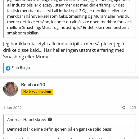
all industripils, er diacetyl, stemmer det med din erfaring? Er det
faktisk merkbar diacetyl i all industripils? Og er den ikke - eller lite -
merkbar i håndverksøl som f.eks. Smashing og Murar? Eller hvis du
mener det ikke er sånn; kjenner du altså ikke noen merkbar forskjell
mellom Smashing/Murar og industripils? Er det ikke noen bestemt
smak som skiller?
Jeg har ikke diacetyl i alle industripils, men så pleier jeg å
drikke disse kald... Har heller ingen utstrakt erfaring med
Smashing eller Murar.
R
Finn Berger
e
a
k
Reinhard10
s
Norbrygg-medlem
j
o
n
e
1 Jun 2022
#25
r
:
Andreas Habel skrev:
Dermed står denne definisjonen på en ganske solid basis