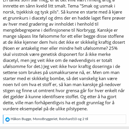
innrette en sånn kveld litt smalt. Tema "Smak og usmak i
norsk, tsjekkisk og tysk pils". Så kunne en starte med å kjøre
et grunnkurs i diacetyl og dms der en hadde laget flere prøver
av hver med gradering av innholdet i henhold til
mengdebegrepene i deifinsjonene til Norbrygg. Kanskje er
mange såpass lite følsomme for ett eller begge disse stoffene
at de ikke kjenner dem hvis det ikke er skikkelig kraftig dosert
(Noen er antakelig mer eller mindre helt ufølsomme? 25%
skal visstnok være genetisk disponert for å ikke merke
diacetyl, men jeg veit ikke om de nødvendigvis er totalt
ufølsomme for det.) Jeg veit ikke hvor kraftig doseringa i de
settene som brukes på usmakkursene nå, er. Men om man
starter med ei skikkelig bombe, så det vanskelig kan være
noen tvil om hva et stoff er, så kan man kanskje gå nedover
stigen og finne ut omtrent hvor grensa går for hver enkelt når
det gjelder å kunne identifisere stoffet. Og etter å ha gjort
dette, ville man forhåpentligvis ha et godt grunnlag for å
vurdere eksempeløl på de ulike pilstypene.
R
Håkon Bugge
,
MonoBryggeriet
,
Reinhard10
og 2 til
e
a