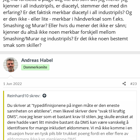
kjenner i all industripils, er diacetyl, stemmer det med din
erfaring? Er det faktisk merkbar diacetyl i all industripils? Og
er den ikke - eller lite - merkbar i håndverksøl som f.eks.
Smashing og Murar? Eller hvis du mener det ikke er sånn;
kjenner du altså ikke noen merkbar forskjell mellom
Smashing/Murar og industripils? Er det ikke noen bestemt
smak som skiller?
Andreas Habel
Dommerkomite
1 Jun 2022
#23
Reinhard10 skrev:
Du skriver at "typedifinisjonene på ingen måte er den eneste
sannheten on ølstilene", men likevel skriver dere "svak til kraftig
DMS", noe jeg leser som et bastant krav til stilen. Jeg skulle ønsket at
dere hadde vært litt mindre bastant da DMS kan være vanskelig å
identifisere for mange inkludert øldommere. Vi må ikke komme i en
situasjon hvor en tysk pils blir trukket poeng fordi en eller flere av
øldommere ikke kan gjenkjenne DMS.