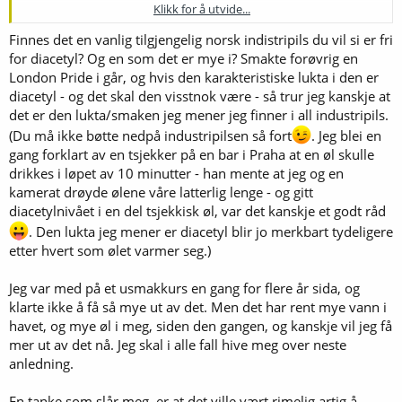
Klikk for å utvide...
Ja, det kunne man kanskje konkludere med. En annen mulighet er jo
Finnes det en vanlig tilgjengelig norsk indistripils du vil si er fri
å delta på usmakssamlinger og dosere DMS høyt.
for diacetyl? Og en som det er mye i? Smakte forøvrig en
Jeg har ikke diacetyl i alle industripils, men så pleier jeg å drikke disse
London Pride i går, og hvis den karakteristiske lukta i den er
kald... Har heller ingen utstrakt erfaring med Smashing eller Murar.
diacetyl - og det skal den visstnok være - så trur jeg kanskje at
det er den lukta/smaken jeg mener jeg finner i all industripils.
(Du må ikke bøtte nedpå industripilsen så fort
. Jeg blei en
gang forklart av en tsjekker på en bar i Praha at en øl skulle
drikkes i løpet av 10 minutter - han mente at jeg og en
kamerat drøyde ølene våre latterlig lenge - og gitt
diacetylnivået i en del tsjekkisk øl, var det kanskje et godt råd
. Den lukta jeg mener er diacetyl blir jo merkbart tydeligere
etter hvert som ølet varmer seg.)
Jeg var med på et usmakkurs en gang for flere år sida, og
klarte ikke å få så mye ut av det. Men det har rent mye vann i
havet, og mye øl i meg, siden den gangen, og kanskje vil jeg få
mer ut av det nå. Jeg skal i alle fall hive meg over neste
anledning.
En tanke som slår meg, er at det ville vært rimelig artig å