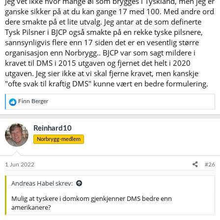
Jeg vet ikke hvor mange øl som brygges i Tyskland, men jeg er
ganske sikker på at du kan gange 17 med 100. Med andre ord
dere smakte på et lite utvalg. Jeg antar at de som definerte
Tysk Pilsner i BJCP også smakte på en rekke tyske pilsnere,
sannsynligvis flere enn 17 siden det er en vesentlig større
organisasjon enn Norbrygg.. BJCP var som sagt mildere i
kravet til DMS i 2015 utgaven og fjernet det helt i 2020
utgaven. Jeg sier ikke at vi skal fjerne kravet, men kanskje
"ofte svak til kraftig DMS" kunne vært en bedre formulering.
R
Finn Berger
e
a
k
Reinhard10
s
Norbrygg-medlem
j
o
n
e
1 Jun 2022
#26
r
:
Andreas Habel skrev:
Mulig at tyskere i domkom gjenkjenner DMS bedre enn
amerikanere?