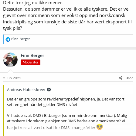
Dette tror jeg du ikke mener.
Dessuten, de som dømmer er vel ikke alle tyskere. Det er vel
gjevnt over nordmenn som er vokst opp med norsk/dansk
industripils og som kanskje de siste tiår har vært eksponert til
tysk pils?
R
Finn Berger
e
a
k
Finn Berger
s
Moderator
j
o
n
e
2 Jun 2022
#27
r
:
Andreas Habel skrev:
Det er en gruppe som reviderer typedefinisjonen, ja. Det var stort
sett enighet når det gjelder DMS-nivået.
Vi hadde svak DMS i Bitburger (som er mindre enn merkbar). Mulig
at tyskere i domkom gjenkjenner DMS bedre enn amerikanere? Vi
har jo tross alt vært utsatt for DMS i mange årtier