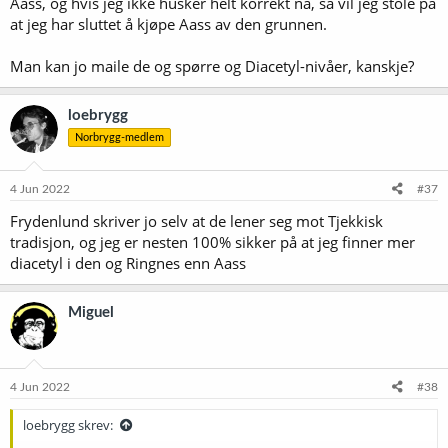
Aass, og hvis jeg ikke husker helt korrekt nå, så vil jeg stole på
at jeg har sluttet å kjøpe Aass av den grunnen.
Man kan jo maile de og spørre og Diacetyl-nivåer, kanskje?
loebrygg
Norbrygg-medlem
4 Jun 2022
#37
Frydenlund skriver jo selv at de lener seg mot Tjekkisk
tradisjon, og jeg er nesten 100% sikker på at jeg finner mer
diacetyl i den og Ringnes enn Aass
Miguel
4 Jun 2022
#38
loebrygg skrev: