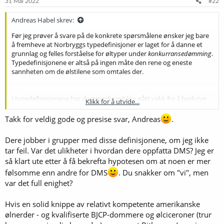
31 Mai 2022
#22
r
:
Andreas Habel skrev:
Før jeg prøver å svare på de konkrete spørsmålene ønsker jeg bare
å fremheve at Norbryggs typedefinisjoner er laget for å danne et
grunnlag og felles forståelse for øltyper under
konkurransedømming
.
Typedefinisjonene er altså på ingen måte den rene og eneste
sannheten om de ølstilene som omtales der.
I typedefinisjonene har dommerkomitéen gått vekk fra å beskrive
Klikk for å utvide...
det som
ikke
skal være tilstede i aroma og smak. Det er altså riktig at
DMS i norsk og tsjekkisk pilsner eller diacetyl i tysk pilsner er å regne
Takk for veldig gode og presise svar, Andreas
.
som en usmak og vil føre til poengtrekk.
Dere jobber i grupper med disse definisjonene, om jeg ikke
tar feil. Var det ulikheter i hvordan dere oppfatta DMS? Jeg er
For klassen tysk pilsner (som har blitt revidert nylig) har vi smakt på
så klart ute etter å få bekrefta hypotesen om at noen er mer
17 forskjellige øl. Alle hadde mer eller mindre DMS i aroma og smak,
mao. det er rimelig sikker at DMS er karakteristisk for tysk pilsner.
følsomme enn andre for DMS
. Du snakker om "vi", men
Ølet som hadde det sterkeste DMS-preget var Veltins Pilsener
var det full enighet?
(
kraftig
). Av de tyske ølene som vi får kjøpt i Norge er det
Weltenburger Kloster Pils og Lederer Pils som hadde
tydelig
DMS.
Hvis en solid knippe av relativt kompetente amerikanske
Også Beck's har
tydelig
til
kraftig
DMS (men er mer å regne som
ølnerder - og kvalifiserte BJCP-dommere og ølciceroner (trur
internasjonal lager).