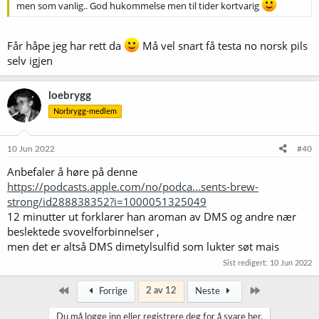
men som vanlig.. God hukommelse men til tider kortvarig
Får håpe jeg har rett da
Må vel snart få testa no norsk pils
selv igjen
loebrygg
Norbrygg-medlem
10 Jun 2022
#40
Anbefaler å høre på denne
https://podcasts.apple.com/no/podca...sents-brew-
strong/id288838352?i=1000051325049
12 minutter ut forklarer han aroman av DMS og andre nær
beslektede svovelforbinnelser ,
men det er altså DMS dimetylsulfid som lukter søt mais
Sist redigert:
10 Jun 2022
Først
Siste
2 av 12
Forrige
Neste
Du må logge inn eller registrere deg for å svare her.