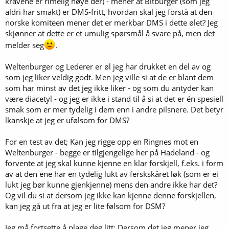
kravene er rimelig høye der) - mener at Bitburger (som jeg
aldri har smakt) er DMS-fritt, hvordan skal jeg forstå at den
Her tenker jeg at DMS er enklest å oppdage i en pilsner fordi ølstilen
norske komiteen mener det er merkbar DMS i dette ølet? Jeg
har lite å dekke DMS-en over med, i forhold til "smaksrikere" øl.
skjønner at dette er et umulig spørsmål å svare på, men det
melder seg
.
Jeg tror ikke at den søtlige smaken du kjenner er DMS -- jeg vil heller
tippe i retning diacetyl. DMS beskrives jo vanligvis som grønnsaks-
Weltenburger og Lederer er øl jeg har drukket en del av og
eller kokt kål-aroma. Jeg personlig synes ofte at DMS lukter som
som jeg liker veldig godt. Men jeg ville si at de er blant dem
fersk løk, spesielt når man lukter på en flaske/boks som akkurat har
som har minst av det jeg ikke liker - og som du antyder kan
blitt åpnet.
være diacetyl - og jeg er ikke i stand til å si at det er én spesiell
Så kan man jo diskutere om du muligens bør bruke mindre glass
smak som er mer tydelig i dem enn i andre pilsnere. Det betyr
eller drikke raskere -- er ikke det en brukerfeil nå ølet blir varmt i
lkanskje at jeg er ufølsom for DMS?
glasset??
For en test av det; Kan jeg rigge opp en Ringnes mot en
Bitburger hadde svak DMS da vi smakte på det.
Weltenburger - begge er tilgjengelige her på Hadeland - og
forvente at jeg skal kunne kjenne en klar forskjell, f.eks. i form
DMS-en har visst alltid vært tilstede i tysk pilsner. Dersom denne
av at den ene har en tydelig lukt av ferskskåret løk (som er ei
aromaen plutselig skulle mangle vil forbrukerne sikkert legge merke
lukt jeg bør kunne gjenkjenne) mens den andre ikke har det?
til det fordi DMS er en betydelig del av aroma og smak. Så ja, jeg tror
Og vil du si at dersom jeg ikke kan kjenne denne forskjellen,
at tyske bryggerier legger vekt på å beholde DMS i vørteren/ølet.
Tviler på at store industribryggerier driver med dekoksjon, av
kan jeg gå ut fra at jeg er lite følsom for DSM?
økonomiske grunner.
Jeg må fortsette å plage deg litt: Dersom det jeg mener jeg