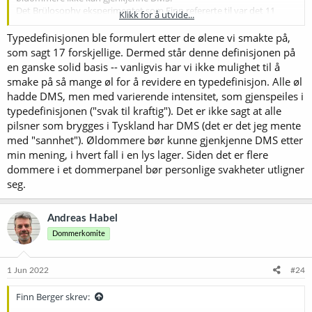
Det Brülosophy eksperimentet som Finn refererte til var det 11
Klikk for å utvide...
deltagere. Åtte av dem var meget erfarne (4 BJCP Certified beer
judges, 3 Cicerone Certified Beer Servers, 1 experienced
Typedefinisjonen ble formulert etter de ølene vi smakte på,
homebrewer who now brews professionally). Likevel klarte kun 3 av
som sagt 17 forskjellige. Dermed står denne definisjonen på
deltagerne å identifisere ølet som hadde tilsatt DMS.
en ganske solid basis -- vanligvis har vi ikke mulighet til å
BJCP brukte et mer vagt krav i deres 2015 definisjoner "May have a
smake på så mange øl for å revidere en typedefinisjon. Alle øl
very low background note of DMS", men selv dette er fjernet fra
hadde DMS, men med varierende intensitet, som gjenspeiles i
2021 definisjonene.
typedefinisjonen ("svak til kraftig"). Det er ikke sagt at alle
pilsner som brygges i Tyskland har DMS (det er det jeg mente
med "sannhet"). Øldommere bør kunne gjenkjenne DMS etter
min mening, i hvert fall i en lys lager. Siden det er flere
dommere i et dommerpanel bør personlige svakheter utligner
seg.
Andreas Habel
Dommerkomite
1 Jun 2022
#24
Finn Berger skrev: