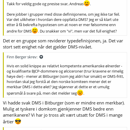
Takk for veldig gode og presise svar, Andreas
.
Dere jobber i grupper med disse definisjonene, om jeg ikke tar feil.
Var det ulikheter i hvordan dere oppfatta DMS? Jeg er så klart ute
etter å få bekrefta hypotesen om at noen er mer følsomme enn
andre for DMS
. Du snakker om "vi", men var det full enighet?
Det er en gruppe som reviderer typedefinisjonen, ja. Det var
stort sett enighet når det gjelder DMS-nivået.
Finn Berger skrev:
Hvis en solid knippe av relativt kompetente amerikanske ølnerder -
og kvalifiserte BJCP-dommere og ølciceroner (trur kravene er rimelig
høye der) - mener at Bitburger (som jeg aldri har smakt) er DMS-fritt,
hvordan skal jeg forstå at den norske komiteen mener det er
merkbar DMS i dette ølet? Jeg skjønner at dette er et umulig
spørsmål å svare på, men det melder seg
.
Vi hadde svak DMS i Bitburger (som er mindre enn merkbar).
Mulig at tyskere i domkom gjenkjenner DMS bedre enn
amerikanere? Vi har jo tross alt vært utsatt for DMS i mange
årtier