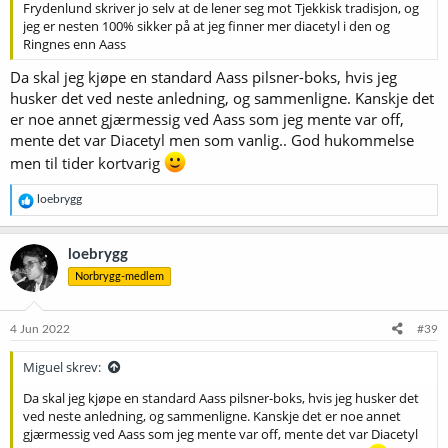
Frydenlund skriver jo selv at de lener seg mot Tjekkisk tradisjon, og
jeg er nesten 100% sikker på at jeg finner mer diacetyl i den og
Ringnes enn Aass
Da skal jeg kjøpe en standard Aass pilsner-boks, hvis jeg
husker det ved neste anledning, og sammenligne. Kanskje det
er noe annet gjærmessig ved Aass som jeg mente var off,
mente det var Diacetyl men som vanlig.. God hukommelse
men til tider kortvarig
R
loebrygg
e
a
k
loebrygg
s
Norbrygg-medlem
j
o
n
e
4 Jun 2022
#39
r
:
Miguel skrev:
Da skal jeg kjøpe en standard Aass pilsner-boks, hvis jeg husker det
ved neste anledning, og sammenligne. Kanskje det er noe annet
gjærmessig ved Aass som jeg mente var off, mente det var Diacetyl