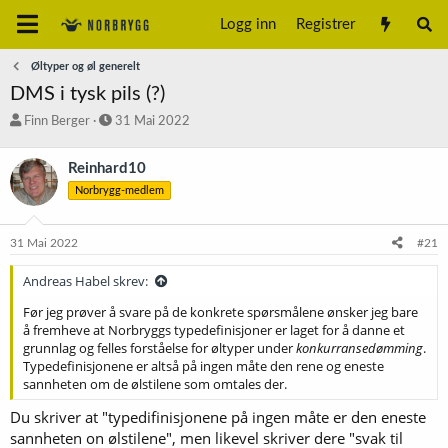
Logg inn
Registrer
Øltyper og øl generelt
DMS i tysk pils (?)
T
S
Finn Berger
31 Mai 2022
r
t
å
a
Reinhard10
d
r
Norbrygg-medlem
s
t
t
d
a
a
31 Mai 2022
#21
r
t
t
o
Andreas Habel skrev:
e
r
Før jeg prøver å svare på de konkrete spørsmålene ønsker jeg bare
å fremheve at Norbryggs typedefinisjoner er laget for å danne et
grunnlag og felles forståelse for øltyper under
konkurransedømming
.
Typedefinisjonene er altså på ingen måte den rene og eneste
sannheten om de ølstilene som omtales der.
Du skriver at "typedifinisjonene på ingen måte er den eneste
sannheten on ølstilene", men likevel skriver dere "svak til