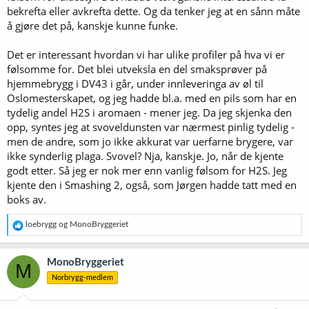
bekrefta eller avkrefta dette. Og da tenker jeg at en sånn måte
å gjøre det på, kanskje kunne funke.
Det er interessant hvordan vi har ulike profiler på hva vi er
følsomme for. Det blei utveksla en del smaksprøver på
hjemmebrygg i DV43 i går, under innleveringa av øl til
Oslomesterskapet, og jeg hadde bl.a. med en pils som har en
tydelig andel H2S i aromaen - mener jeg. Da jeg skjenka den
opp, syntes jeg at svoveldunsten var nærmest pinlig tydelig -
men de andre, som jo ikke akkurat var uerfarne brygere, var
ikke synderlig plaga. Svovel? Nja, kanskje. Jo, når de kjente
godt etter. Så jeg er nok mer enn vanlig følsom for H2S. Jeg
kjente den i Smashing 2, også, som Jørgen hadde tatt med en
boks av.
R
loebrygg
og
MonoBryggeriet
e
a
k
MonoBryggeriet
M
s
Norbrygg-medlem
j
o
n