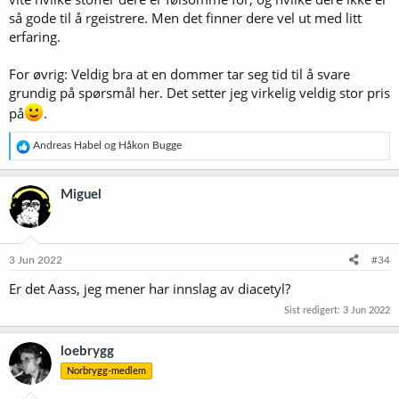
så gode til å rgeistrere. Men det finner dere vel ut med litt
erfaring.
For øvrig: Veldig bra at en dommer tar seg tid til å svare
grundig på spørsmål her. Det setter jeg virkelig veldig stor pris
på
.
R
Andreas Habel
og
Håkon Bugge
e
a
k
Miguel
s
j
o
n
e
3 Jun 2022
#34
r
Er det Aass, jeg mener har innslag av diacetyl?
:
Sist redigert:
3 Jun 2022
loebrygg
Norbrygg-medlem