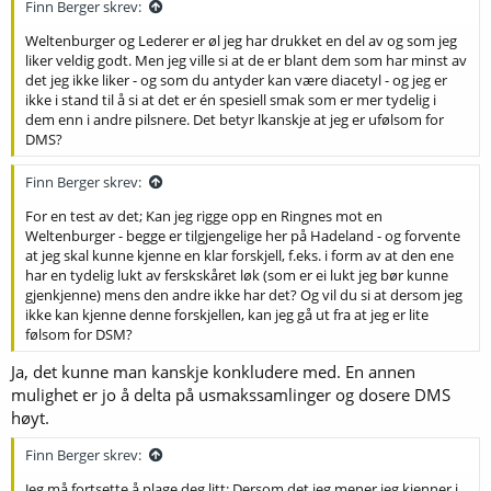
Finn Berger skrev:
Weltenburger og Lederer er øl jeg har drukket en del av og som jeg
liker veldig godt. Men jeg ville si at de er blant dem som har minst av
det jeg ikke liker - og som du antyder kan være diacetyl - og jeg er
ikke i stand til å si at det er én spesiell smak som er mer tydelig i
dem enn i andre pilsnere. Det betyr lkanskje at jeg er ufølsom for
DMS?
Finn Berger skrev:
For en test av det; Kan jeg rigge opp en Ringnes mot en
Weltenburger - begge er tilgjengelige her på Hadeland - og forvente
at jeg skal kunne kjenne en klar forskjell, f.eks. i form av at den ene
har en tydelig lukt av ferskskåret løk (som er ei lukt jeg bør kunne
gjenkjenne) mens den andre ikke har det? Og vil du si at dersom jeg
ikke kan kjenne denne forskjellen, kan jeg gå ut fra at jeg er lite
følsom for DSM?
Ja, det kunne man kanskje konkludere med. En annen
mulighet er jo å delta på usmakssamlinger og dosere DMS
høyt.
Finn Berger skrev:
Jeg må fortsette å plage deg litt: Dersom det jeg mener jeg kjenner i