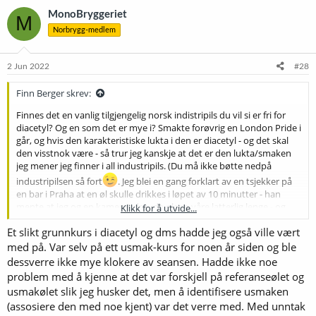
k
MonoBryggeriet
M
s
Norbrygg-medlem
j
o
n
e
2 Jun 2022
#28
r
:
Finn Berger skrev:
Finnes det en vanlig tilgjengelig norsk indistripils du vil si er fri for
diacetyl? Og en som det er mye i? Smakte forøvrig en London Pride i
går, og hvis den karakteristiske lukta i den er diacetyl - og det skal
den visstnok være - så trur jeg kanskje at det er den lukta/smaken
jeg mener jeg finner i all industripils. (Du må ikke bøtte nedpå
industripilsen så fort
. Jeg blei en gang forklart av en tsjekker på
en bar i Praha at en øl skulle drikkes i løpet av 10 minutter - han
mente at jeg og en kamerat drøyde ølene våre latterlig lenge - og
Klikk for å utvide...
gitt diacetylnivået i en del tsjekkisk øl, var det kanskje et godt råd
Et slikt grunnkurs i diacetyl og dms hadde jeg også ville vært
. Den lukta jeg mener er diacetyl blir jo merkbart tydeligere etter
med på. Var selv på ett usmak-kurs for noen år siden og ble
hvert som ølet varmer seg.)
dessverre ikke mye klokere av seansen. Hadde ikke noe
Jeg var med på et usmakkurs en gang for flere år sida, og klarte ikke
problem med å kjenne at det var forskjell på referanseølet og
å få så mye ut av det. Men det har rent mye vann i havet, og mye øl i
usmakølet slik jeg husker det, men å identifisere usmaken
meg, siden den gangen, og kanskje vil jeg få mer ut av det nå. Jeg
(assosiere den med noe kjent) var det verre med. Med unntak
skal i alle fall hive meg over neste anledning.