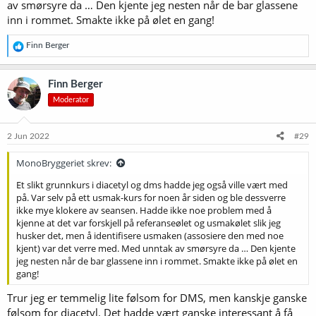
av smørsyre da … Den kjente jeg nesten når de bar glassene
inn i rommet. Smakte ikke på ølet en gang!
En tanke som slår meg, er at det ville vært rimelig artig å innrette en
sånn kveld litt smalt. Tema "Smak og usmak i norsk, tsjekkisk og
tysk pils". Så kunne en starte med å kjøre et grunnkurs i diacetyl og
R
Finn Berger
e
dms der en hadde laget flere prøver av hver med gradering av
a
innholdet i henhold til mengdebegrepene i deifinsjonene til
k
Norbrygg. Kanskje er mange såpass lite følsomme for ett eller begge
Finn Berger
s
disse stoffene at de ikke kjenner dem hvis det ikke er skikkelig
Moderator
j
kraftig dosert (Noen er antakelig mer eller mindre helt ufølsomme?
o
25% skal visstnok være genetisk disponert for å ikke merke diacetyl,
n
men jeg veit ikke om de nødvendigvis er totalt ufølsomme for det.)
e
2 Jun 2022
#29
Jeg veit ikke hvor kraftig doseringa i de settene som brukes på
r
:
usmakkursene nå, er. Men om man starter med ei skikkelig bombe,
MonoBryggeriet skrev:
så det vanskelig kan være noen tvil om hva et stoff er, så kan man
Et slikt grunnkurs i diacetyl og dms hadde jeg også ville vært med
kanskje gå nedover stigen og finne ut omtrent hvor grensa går for
på. Var selv på ett usmak-kurs for noen år siden og ble dessverre
hver enkelt når det gjelder å kunne identifisere stoffet. Og etter å ha
ikke mye klokere av seansen. Hadde ikke noe problem med å
gjort dette, ville man forhåpentligvis ha et godt grunnlag for å
kjenne at det var forskjell på referanseølet og usmakølet slik jeg
vurdere eksempeløl på de ulike pilstypene.
husker det, men å identifisere usmaken (assosiere den med noe
kjent) var det verre med. Med unntak av smørsyre da … Den kjente
jeg nesten når de bar glassene inn i rommet. Smakte ikke på ølet en
gang!
Trur jeg er temmelig lite følsom for DMS, men kanskje ganske
følsom for diacetyl. Det hadde vært ganske interessant å få