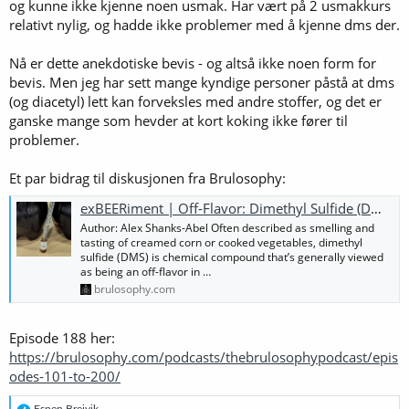
og kunne ikke kjenne noen usmak. Har vært på 2 usmakkurs
relativt nylig, og hadde ikke problemer med å kjenne dms der.
Nå er dette anekdotiske bevis - og altså ikke noen form for
bevis. Men jeg har sett mange kyndige personer påstå at dms
(og diacetyl) lett kan forveksles med andre stoffer, og det er
ganske mange som hevder at kort koking ikke fører til
problemer.
Et par bidrag til diskusjonen fra Brulosophy:
exBEERiment | Off-Flavor: Dimethyl Sulfide (DMS) In A Dark Mild
Author: Alex Shanks-Abel Often described as smelling and
tasting of creamed corn or cooked vegetables, dimethyl
sulfide (DMS) is chemical compound that’s generally viewed
as being an off-flavor in …
brulosophy.com
Episode 188 her:
https://brulosophy.com/podcasts/thebrulosophypodcast/epis
odes-101-to-200/
R