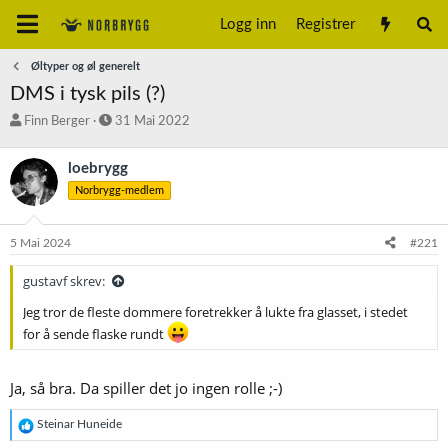
Logg inn
Registrer
Øltyper og øl generelt
DMS i tysk pils (?)
T
S
Finn Berger
31 Mai 2022
r
t
å
a
loebrygg
d
r
Norbrygg-medlem
s
t
t
d
a
a
5 Mai 2024
#221
r
t
t
o
gustavf skrev:
e
r
Jeg tror de fleste dommere foretrekker å lukte fra glasset, i stedet
for å sende flaske rundt
Ja, så bra. Da spiller det jo ingen rolle ;-)
R
Steinar Huneide
e