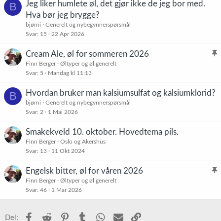
Jeg liker humlete øl, det gjør ikke de jeg bor med.
B
Hva bør jeg brygge?
bjørni
Generelt og nybegynnerspørsmål
Svar
15
22 Apr 2026
Cream Ale, øl for sommeren 2026
l
Finn Berger
Øltyper og øl generelt
Svar
5
Mandag kl 11:13
i
s
Hvordan bruker man kalsiumsulfat og kalsiumklorid?
B
t
bjørni
Generelt og nybegynnerspørsmål
r
Svar
2
1 Mai 2026
e
t
Smakekveld 10. oktober. Hovedtema pils.
Finn Berger
Oslo og Akershus
Svar
13
11 Okt 2024
Engelsk bitter, øl for våren 2026
l
Finn Berger
Øltyper og øl generelt
Svar
46
1 Mar 2026
i
s
t
Facebook
Reddit
Pinterest
Tumblr
WhatsApp
E-post
Link
Del: