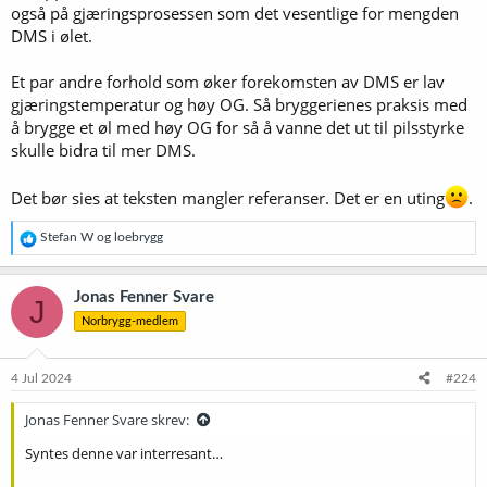
også på gjæringsprosessen som det vesentlige for mengden
DMS i ølet.
Et par andre forhold som øker forekomsten av DMS er lav
gjæringstemperatur og høy OG. Så bryggerienes praksis med
å brygge et øl med høy OG for så å vanne det ut til pilsstyrke
skulle bidra til mer DMS.
Det bør sies at teksten mangler referanser. Det er en uting
.
R
Stefan W
og
loebrygg
e
a
k
Jonas Fenner Svare
J
s
Norbrygg-medlem
j
o
n
e
4 Jul 2024
#224
r
:
Jonas Fenner Svare skrev:
Syntes denne var interresant…