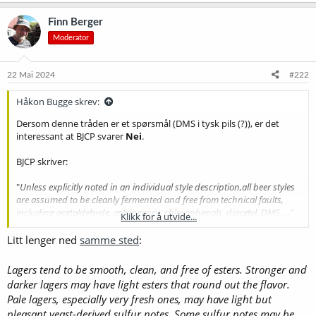
a
k
Finn Berger
s
Moderator
j
o
n
e
22 Mai 2024
#222
r
:
Håkon Bugge skrev:
Dersom denne tråden er et spørsmål (DMS i tysk pils (?)), er det
interessant at BJCP svarer
Nei
.
BJCP skriver:
"
Unless explicitly noted in an individual style description,all beer styles
are assumed to be cleanly fermented and free from technical faults,
including acetaldehyde, astringency, chlorophenols, diacetyl, DMS, ...
"
Klikk for å utvide...
og i klasse
5.D German Pils
, er
ikke
DMS nevnt.
Litt lenger ned
samme sted
:
Jeg finner det underlig at vår definisjon av Tysk Pils ("Svak til kraftig
Lagers tend to be smooth, clean, and free of esters. Stronger and
DMS") avviker såpass mye fra BJCP sin definisjon.
darker lagers may have light esters that round out the flavor.
Pale lagers, especially very fresh ones, may have light but
pleasant yeast-derived sulfur notes. Some sulfur notes may be