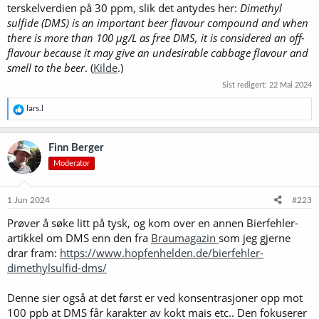
terskelverdien på 30 ppm, slik det antydes her:
Dimethyl
sulfide (DMS) is an important beer flavour compound and when
there is more than 100 µg/L as free DMS, it is considered an off-
flavour because it may give an undesirable cabbage flavour and
smell to the beer
. (
Kilde
.)
Sist redigert:
22 Mai 2024
R
lars.l
e
a
k
Finn Berger
s
Moderator
j
o
n
e
1 Jun 2024
#223
r
Prøver å søke litt på tysk, og kom over en annen Bierfehler-
:
artikkel om DMS enn den fra
Braumagazin
som jeg gjerne
drar fram:
https://www.hopfenhelden.de/bierfehler-
dimethylsulfid-dms/
Denne sier også at det først er ved konsentrasjoner opp mot
100 ppb at DMS får karakter av kokt mais etc.. Den fokuserer