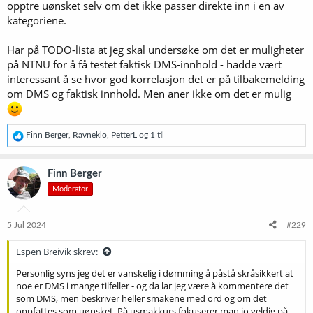
opptre uønsket selv om det ikke passer direkte inn i en av
kategoriene.
Har på TODO-lista at jeg skal undersøke om det er muligheter
på NTNU for å få testet faktisk DMS-innhold - hadde vært
interessant å se hvor god korrelasjon det er på tilbakemelding
om DMS og faktisk innhold. Men aner ikke om det er mulig
R
Finn Berger
,
Ravneklo
,
PetterL
og 1 til
e
a
k
Finn Berger
s
Moderator
j
o
n
e
5 Jul 2024
#229
r
:
Espen Breivik skrev:
Personlig syns jeg det er vanskelig i dømming å påstå skråsikkert at
noe er DMS i mange tilfeller - og da lar jeg være å kommentere det
som DMS, men beskriver heller smakene med ord og om det
oppfattes som uønsket. På usmakkurs fokuserer man jo veldig på