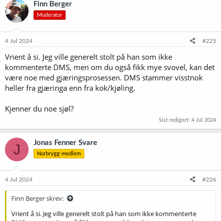
k
Finn Berger
s
Moderator
j
o
n
e
4 Jul 2024
#225
r
Vrient å si. Jeg ville generelt stolt på han som ikke
:
kommenterte DMS, men om du også fikk mye svovel, kan det
være noe med gjæringsprosessen. DMS stammer visstnok
heller fra gjæringa enn fra kok/kjøling.
Kjenner du noe sjøl?
Sist redigert:
4 Jul 2024
Jonas Fenner Svare
J
Norbrygg-medlem
4 Jul 2024
#226
Finn Berger skrev:
Vrient å si. Jeg ville generelt stolt på han som ikke kommenterte