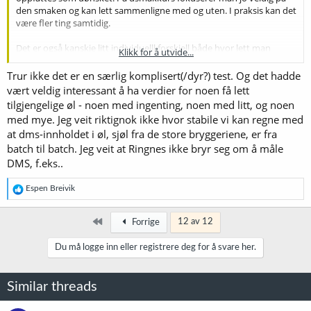
den smaken og kan lett sammenligne med og uten. I praksis kan det
være fler ting samtidig.
Det er også kanskje litt individuelll forskjell både hvor lett man
Klikk for å utvide...
plukker det opp ting - og på hvor sikker man er før man putter en
usmak i en kategori. Når man gir et veldig klart rammeverk på
Trur ikke det er en særlig komplisert(/dyr?) test. Og det hadde
usmaker så er det kanskje lett å tenke at man _må_ putte ting i en
vært veldig interessant å ha verdier for noen få lett
av de usmak-kategoriene for å trekke poeng, men det er etter min
tilgjengelige øl - noen med ingenting, noen med litt, og noen
mening ikke nødvendig - ting kan opptre uønsket selv om det ikke
med mye. Jeg veit riktignok ikke hvor stabile vi kan regne med
passer direkte inn i en av kategoriene.
at dms-innholdet i øl, sjøl fra de store bryggeriene, er fra
batch til batch. Jeg veit at Ringnes ikke bryr seg om å måle
Har på TODO-lista at jeg skal undersøke om det er muligheter på
NTNU for å få testet faktisk DMS-innhold - hadde vært interessant å
DMS, f.eks..
se hvor god korrelasjon det er på tilbakemelding om DMS og faktisk
innhold. Men aner ikke om det er mulig
R
Espen Breivik
e
a
k
Først
12 av 12
Forrige
s
j
Du må logge inn eller registrere deg for å svare her.
o
n
e
Similar threads
r
: