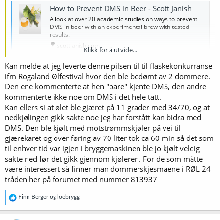
How to Prevent DMS in Beer - Scott Janish
A look at over 20 academic studies on ways to prevent
DMS in beer with an experimental brew with tested
results.
scottjanish.com
Klikk for å utvide...
Kan melde at jeg leverte denne pilsen til til flaskekonkurranse
Her snakker han også om DMS i kragtif humlet øl.
ifm Rogaland Ølfestival hvor den ble bedømt av 2 dommere.
Den ene kommenterte at hen "bare" kjente DMS, den andre
Har selv akkurat satt en tysk pils til gjæring som bare ble kokt i 30
min, og er veldig spent på resultatet mtp DMS.
kommenterte ikke noe om DMS i det hele tatt.
Kan ellers si at ølet ble gjæret på 11 grader med 34/70, og at
nedkjølingen gikk sakte noe jeg har forstått kan bidra med
DMS. Den ble kjølt med motstrømmskjøler på vei til
gjærekaret og over føring av 70 liter tok ca 60 min så det som
til enhver tid var igjen i bryggemaskinen ble jo kjølt veldig
sakte ned før det gikk gjennom kjøleren. For de som måtte
være interessert så finner man dommerskjesmaene i RØL 24
tråden her på forumet med nummer 813937
R
Finn Berger
og
loebrygg
e
a