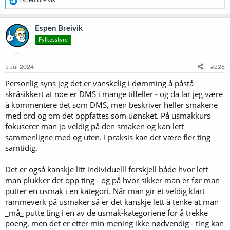
Espen Breivik
e
a
k
Espen Breivik
s
Fylkesstyre
j
o
n
e
5 Jul 2024
#228
r
Personlig syns jeg det er vanskelig i dømming å påstå
:
skråsikkert at noe er DMS i mange tilfeller - og da lar jeg være
å kommentere det som DMS, men beskriver heller smakene
med ord og om det oppfattes som uønsket. På usmakkurs
fokuserer man jo veldig på den smaken og kan lett
sammenligne med og uten. I praksis kan det være fler ting
samtidig.
Det er også kanskje litt individuelll forskjell både hvor lett
man plukker det opp ting - og på hvor sikker man er før man
putter en usmak i en kategori. Når man gir et veldig klart
rammeverk på usmaker så er det kanskje lett å tenke at man
_må_ putte ting i en av de usmak-kategoriene for å trekke
poeng, men det er etter min mening ikke nødvendig - ting kan