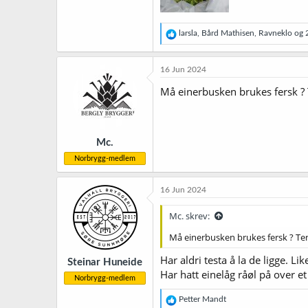
R
larsla
,
Bård Mathisen
,
Ravneklo
og 2
e
a
k
16 Jun 2024
s
j
Må einerbusken brukes fersk ? T
o
n
e
r
Mc.
:
Norbrygg-medlem
16 Jun 2024
Mc. skrev:
Må einerbusken brukes fersk ? Tenk
Har aldri testa å la de ligge. L
Steinar Huneide
Har hatt einelåg råøl på over e
Norbrygg-medlem
R
Petter Mandt