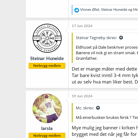
R
Vinnes Ølet
,
Steinar Huneide
og
Mc
e
a
k
17 Jun 2024
s
j
Steinar Tegneby skrev:
o
n
Eldhuset på Dale beskriver proses
e
Bærene vil nok gi en stram smak. Ke
r
Grainfather.
Steinar Huneide
:
Norbrygg-medlem
Det er mange måter med dette o
Tar bare kvist inntil 3-4 mm ty
ut av selv hva man liker best.
19 Jun 2024
Mc. skrev:
Må einerbusken brukes fersk ? Tenk
Mye mulig jeg banner i kirken h
larsla
brygget med det når jeg får for
Norbrygg-medlem