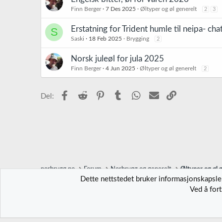
Finn Berger
7 Des 2025
Øltyper og øl generelt
2
3
Erstatning for Trident humle til neipa- cha
S
Saski
18 Feb 2025
Brygging
2
Norsk juleøl for jula 2025
Finn Berger
4 Jun 2025
Øltyper og øl generelt
2
Facebook
Reddit
Pinterest
Tumblr
WhatsApp
E-post
Link
Del:
norbrygg.no
Forum
Norbrygg og generelt
Øltyper og øl 
Dette nettstedet bruker informasjonskapsler
Ved å for
Norbrygg-default