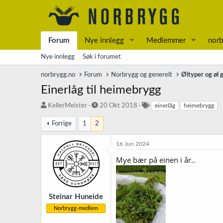
Forum
Nye innlegg
Medlemmer
norb
Nye innlegg
Søk i forumet
norbrygg.no
Forum
Norbrygg og generelt
Øltyper og øl 
Einerlåg til heimebrygg
T
S
S
KellerMeister
20 Okt 2018
einerlåg
heimebrygg
r
t
t
å
a
i
Forrige
1
2
d
r
k
s
t
k
16 Jun 2024
t
d
o
Mye bær på einen i år..
a
a
r
r
t
d
t
o
e
r
Steinar Huneide
Norbrygg-medlem