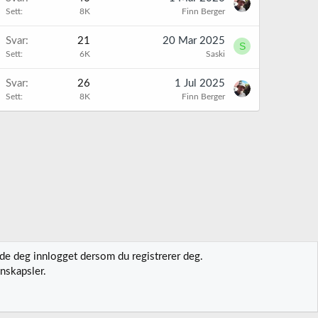
Sett
8K
Finn Berger
Svar
21
20 Mar 2025
S
Sett
6K
Saski
K
Svar
26
1 Jul 2025
Sett
8K
Finn Berger
lde deg innlogget dersom du registrerer deg.
nskapsler.
t oss
Vilkår og regler
Personvernregler
Hjelp
Hjem
R
S
S