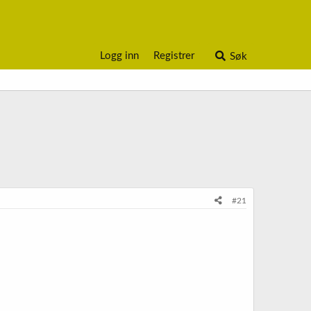
Logg inn
Registrer
Søk
#21