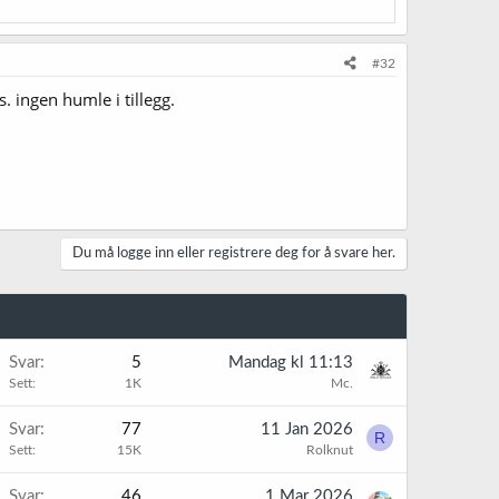
#32
 ingen humle i tillegg.
Du må logge inn eller registrere deg for å svare her.
K
Svar
5
Mandag kl 11:13
Sett
1K
Mc.
K
Svar
77
11 Jan 2026
R
Sett
15K
Rolknut
K
Svar
46
1 Mar 2026