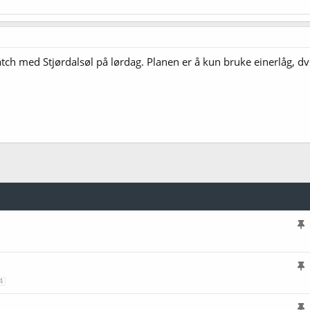
h med Stjørdalsøl på lørdag. Planen er å kun bruke einerlåg, dvs.
l
i
s
l
4
t
i
r
s