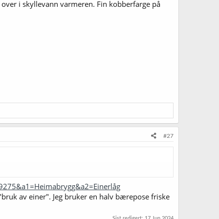
 over i skyllevann varmeren. Fin kobberfarge på
#27
=29275&a1=Heimabrygg&a2=Einerlåg
"bruk av einer". Jeg bruker en halv bærepose friske
Sist redigert:
17 Jun 2024