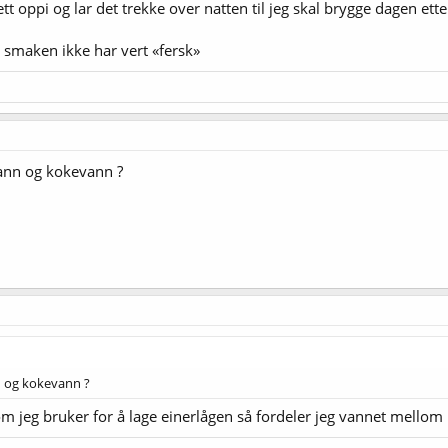
ett oppi og lar det trekke over natten til jeg skal brygge dagen ette
t smaken ikke har vert «fersk»
ann og kokevann ?
n og kokevann ?
som jeg bruker for å lage einerlågen så fordeler jeg vannet mello