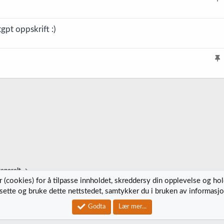
e
l
t
t
i
r
tgpt oppskrift :)
s
e
t
t
r
e
l
t
i
s
t
r
e
t
generelt
 (cookies) for å tilpasse innholdet, skreddersy din opplevelse og ho
tsette og bruke dette nettstedet, samtykker du i bruken av informasjo
Kontak
Godta
Lær mer...
®
Community platform by XenForo
© 2010-2023 XenForo Ltd.