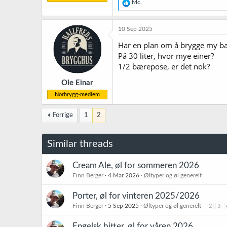
R
Mc.
e
a
k
10 Sep 2025
s
j
Har en plan om å brygge my batc
o
På 30 liter, hvor mye einer?
n
1/2 bærepose, er det nok?
e
r
Ole Einar
:
Norbrygg-medlem
Forrige
1
2
Similar threads
Cream Ale, øl for sommeren 2026
Finn Berger
4 Mar 2026
Øltyper og øl generelt
Porter, øl for vinteren 2025/2026
Finn Berger
5 Sep 2025
Øltyper og øl generelt
2
3
Engelsk bitter, øl for våren 2026