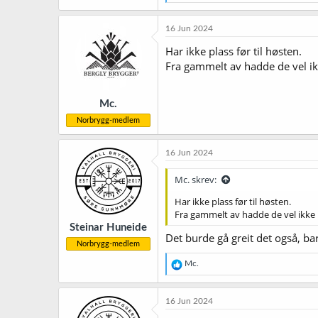
e
a
k
16 Jun 2024
s
j
Har ikke plass før til høsten.
o
Fra gammelt av hadde de vel ikke
n
e
r
Mc.
:
Norbrygg-medlem
16 Jun 2024
Mc. skrev:
Har ikke plass før til høsten.
Fra gammelt av hadde de vel ikke ma
Steinar Huneide
Det burde gå greit det også, bar
Norbrygg-medlem
R
Mc.
e
a
k
16 Jun 2024
s