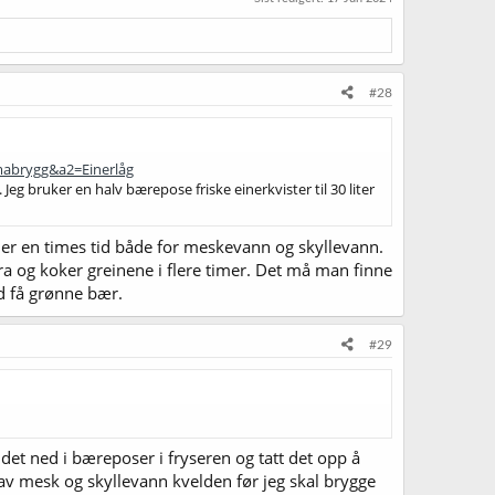
#28
mabrygg&a2=Einerlåg
Jeg bruker en halv bærepose friske einerkvister til 30 liter
der en times tid både for meskevann og skyllevann.
ra og koker greinene i flere timer. Det må man finne
d få grønne bær.
#29
det ned i bæreposer i fryseren og tatt det opp å
 av mesk og skyllevann kvelden før jeg skal brygge