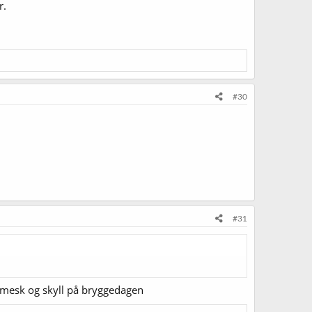
r.
#30
#31
m mesk og skyll på bryggedagen