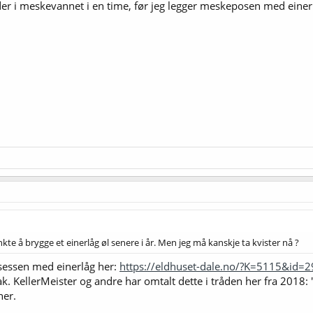
ader i meskevannet i en time, før jeg legger meskeposen med einer
te å brygge et einerlåg øl senere i år. Men jeg må kanskje ta kvister nå ?
sessen med einerlåg her:
https://eldhuset-dale.no/?K=5115&id
. KellerMeister og andre har omtalt dette i tråden her fra 2018: 
her.