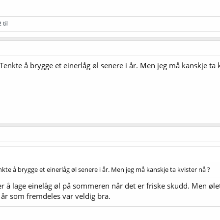
 til
enkte å brygge et einerlåg øl senere i år. Men jeg må kanskje ta k
te å brygge et einerlåg øl senere i år. Men jeg må kanskje ta kvister nå ?
iker å lage einelåg øl på sommeren når det er friske skudd. Men øle
t år som fremdeles var veldig bra.