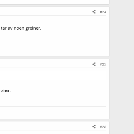
#24
 tar av noen greiner.
#25
reiner.
#26