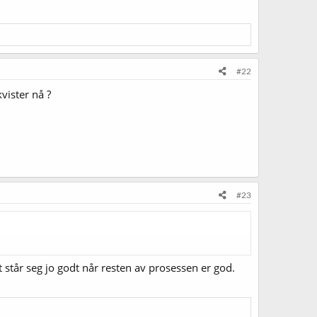
#22
vister nå ?
#23
t står seg jo godt når resten av prosessen er god.