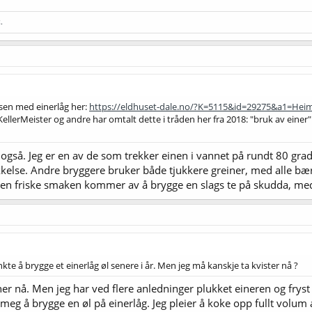
.
sen med einerlåg her:
https://eldhuset-dale.no/?K=5115&id=29275&a1=Hei
llerMeister og andre har omtalt dette i tråden her fra 2018: "bruk av einer". 
gså. Jeg er en av de som trekker einen i vannet på rundt 80 gra
kkelse. Andre bryggere bruker både tjukkere greiner, med alle bæ
 Den friske smaken kommer av å brygge en slags te på skudda, me
te å brygge et einerlåg øl senere i år. Men jeg må kanskje ta kvister nå ?
er nå. Men jeg har ved flere anledninger plukket eineren og fryst 
 meg å brygge en øl på einerlåg. Jeg pleier å koke opp fullt volum