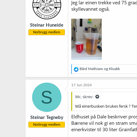
j
Jeg lar einen trekke ved 75 gr
o
skyllevannet også.
n
e
r
Steinar Huneide
:
Norbrygg-medlem
R
Bård Mathisen
og
Kloakk
e
a
k
17 Jun 2024
s
S
j
Mc. skrev:
o
n
Må einerbusken brukes fersk ? Tenk
e
r
Eldhuset på Dale beskriver pro
Steinar Tegneby
:
Bærene vil nok gi en stram smak
Norbrygg-medlem
einerkvister til 30 liter Grainfat