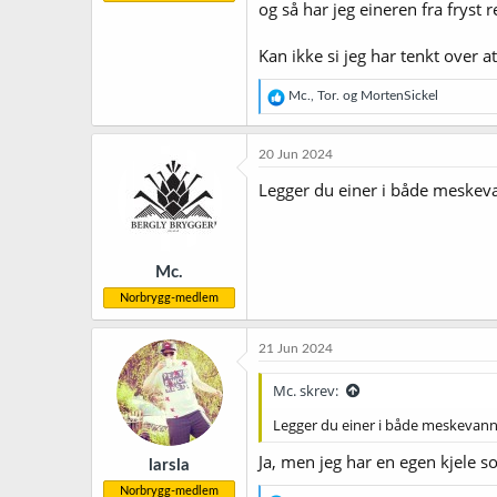
og så har jeg eineren fra fryst r
Kan ikke si jeg har tenkt over a
R
Mc.
,
Tor.
og
MortenSickel
e
a
k
20 Jun 2024
s
j
Legger du einer i både meskev
o
n
e
r
Mc.
:
Norbrygg-medlem
21 Jun 2024
Mc. skrev:
Legger du einer i både meskevan
Ja, men jeg har en egen kjele 
larsla
Norbrygg-medlem