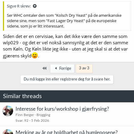
:
Sigve R skrev:
Ser WHC omtaler den som "Kolsch Dry Yeast" på de amerikanske
sidene sine, men som "Fast Lager Dry Yeast" på de europeiske
sidene, som jo er litt interessant.
Siden det er en cervisiae, kan det ikke være den samme som
wlp029 - og det er vel nokså sannsynlig at det er den samme
som Køln. Og Køln likte jeg ikke - uten at jeg skal si at det var
gjærens skyld
.
Først
3 av 3
Forrige
Du må logge inn eller registrere deg for å svare her.
Similar threads
Interesse for kurs/workshop i gjærfrysing?
Finn Berger
Brygging
Svar
92
5 Feb 2026
Merking av år og holdbarhet på humleposene?