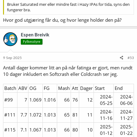
Bruker Saturated mer eller mindre fast i Hazy IPAs for tida, syns den
fungerer bra.
Hvor god utgjæring får du, og hvor lenge holder den på?
Espen Breivik
Fylkesstyre
9 Sep 2025
#53
Antall dager kommer litt an på når fatinga er gjort, men rundt
10 dager inkludert en Softcrash eller Coldcrash ser jeg.
Batch
ABV
OG
FG
Mash
Att
Dager
Start
End
2024-
2024-
#99
7​
1.069​
1.016​
66​
76​
12​
05-25​
06-06​
2024-
2024-
#111
7.7​
1.072​
1.013​
65​
81​
11​
11-16​
11-27​
2025-
2025-
#115
7.1​
1.067​
1.013​
66​
80​
10​
01-12​
01-22​