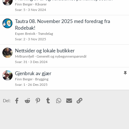
Finn Berger
Råvarer
Svar
5
3 Nov 2024
Tautra 08. November 2025 med foredrag fra
Rodebak!
Espen Breivik
Trøndelag
Svar
2
3 Nov 2025
Nettsider og lokale butikker
MrBrannfjell
Generelt og nybegynnerspørsmål
Svar
31
3 Des 2024
Gjenbruk av gjær
l
Finn Berger
Brygging
Svar
1
26 Des 2025
i
s
t
Facebook
Reddit
Pinterest
Tumblr
WhatsApp
E-post
Link
Del:
r
e
t