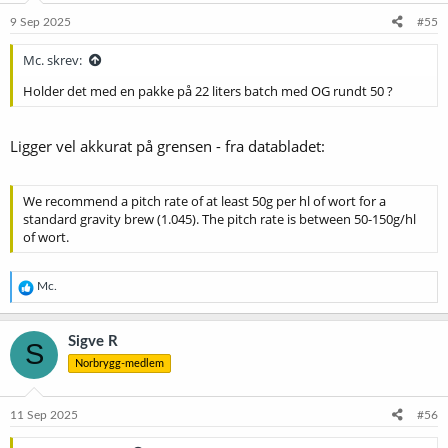
9 Sep 2025
#55
Mc. skrev:
Holder det med en pakke på 22 liters batch med OG rundt 50 ?
Ligger vel akkurat på grensen - fra databladet:
We recommend a pitch rate of at least 50g per hl of wort for a
standard gravity brew (1.045). The pitch rate is between 50-150g/hl
of wort.
R
Mc.
e
a
k
Sigve R
S
s
Norbrygg-medlem
j
o
n
e
11 Sep 2025
#56
r
: