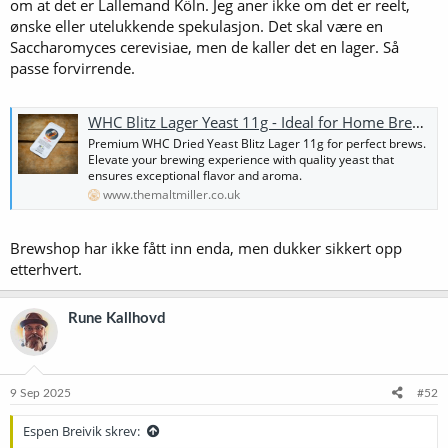
om at det er Lallemand Köln. Jeg aner ikke om det er reelt,
ønske eller utelukkende spekulasjon. Det skal være en
Saccharomyces cerevisiae, men de kaller det en lager. Så
passe forvirrende.
WHC Blitz Lager Yeast 11g - Ideal for Home Brewing | The Malt Miller
Premium WHC Dried Yeast Blitz Lager 11g for perfect brews.
Elevate your brewing experience with quality yeast that
ensures exceptional flavor and aroma.
www.themaltmiller.co.uk
Brewshop har ikke fått inn enda, men dukker sikkert opp
etterhvert.
Rune Kallhovd
9 Sep 2025
#52
Espen Breivik skrev: