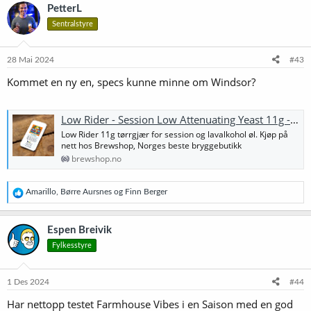
k
PetterL
s
Sentralstyre
j
o
n
e
28 Mai 2024
#43
r
Kommet en ny en, specs kunne minne om Windsor?
:
Low Rider - Session Low Attenuating Yeast 11g - WHC Lab
Low Rider 11g tørrgjær for session og lavalkohol øl. Kjøp på
nett hos Brewshop, Norges beste bryggebutikk
brewshop.no
R
Amarillo
,
Børre Aursnes
og
Finn Berger
e
a
k
Espen Breivik
s
Fylkesstyre
j
o
n
e
1 Des 2024
#44
r
Har nettopp testet Farmhouse Vibes i en Saison med en god
: