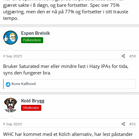
gjæret sakte i 8 døgn, og bare fortsetter. Spec sier 75%
utgjæring, men den er nå på 77% og fortsetter i sitt trauste
tempo.
Espen Breivik
Fylkesstyre
9 Sep 2025
#50
Bruker Saturated mer eller mindre fast i Hazy IPAs for tida,
syns den fungerer bra.
R
Rune Kallhovd
e
a
k
Kold Brygg
s
Moderator
j
o
n
e
9 Sep 2025
#51
r
WHC har kommet med et Kölch alternativ, har lest påstander
: