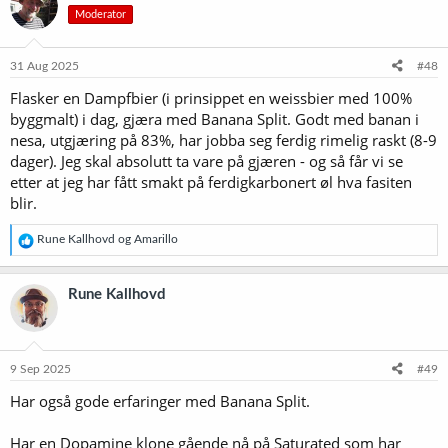
Moderator
j
o
n
e
31 Aug 2025
#48
r
Flasker en Dampfbier (i prinsippet en weissbier med 100%
:
byggmalt) i dag, gjæra med Banana Split. Godt med banan i
nesa, utgjæring på 83%, har jobba seg ferdig rimelig raskt (8-9
dager). Jeg skal absolutt ta vare på gjæren - og så får vi se
etter at jeg har fått smakt på ferdigkarbonert øl hva fasiten
blir.
R
Rune Kallhovd
og
Amarillo
e
a
k
Rune Kallhovd
s
j
o
n
e
9 Sep 2025
#49
r
Har også gode erfaringer med Banana Split.
:
Har en Dopamine klone gående nå på Saturated som har