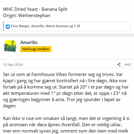
WHC Dried Yeast - Banana Split
Origin: Weihenstephan
R
Finn Berger
,
Amarillo
,
Børre Aursnes
og 1 til
e
a
k
Amarillo
s
Norbrygg-medlem
j
o
n
e
13 Apr 2024
#42
r
Ser ut som at Farmhouse Vibes formerer seg og trives. Var
:
kjapt i gang og har gjæret kontrollert nå i fire døgn, ikke noe
forsøk på å komme seg ut. Startet på 20° i et par døgn og har
økt temperaturen med 1° pr døgn etter det, er oppe i 23° nå
og gjæringen begynner å avta. Tror jeg spunder i løpet av
dagen.
Kan ikke si noe om smaken så langt, men det er ingenting å si
på aromaen når døra åpnes ihvertfall. Den er veldig uklar,
mer enn normalt synes jeg, omtrent som den teen med melk