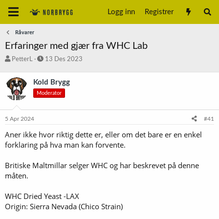
Logg inn
Registrer
Råvarer
Erfaringer med gjær fra WHC Lab
T
S
PetterL
13 Des 2023
r
t
å
a
Kold Brygg
d
r
Moderator
s
t
t
d
a
a
5 Apr 2024
#41
r
t
t
o
Aner ikke hvor riktig dette er, eller om det bare er en enkel
e
forklaring på hva man kan forvente.
r
Britiske Maltmillar selger WHC og har beskrevet på denne
måten.
WHC Dried Yeast -LAX
Origin: Sierra Nevada (Chico Strain)