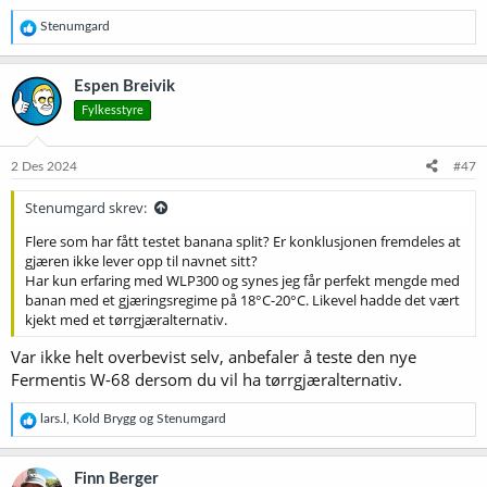
R
Stenumgard
e
a
k
Espen Breivik
s
Fylkesstyre
j
o
n
e
2 Des 2024
#47
r
:
Stenumgard skrev:
Flere som har fått testet banana split? Er konklusjonen fremdeles at
gjæren ikke lever opp til navnet sitt?
Har kun erfaring med WLP300 og synes jeg får perfekt mengde med
banan med et gjæringsregime på 18°C-20°C. Likevel hadde det vært
kjekt med et tørrgjæralternativ.
Var ikke helt overbevist selv, anbefaler å teste den nye
Fermentis W-68 dersom du vil ha tørrgjæralternativ.
R
lars.l
,
Kold Brygg
og
Stenumgard
e
a
k
Finn Berger
s