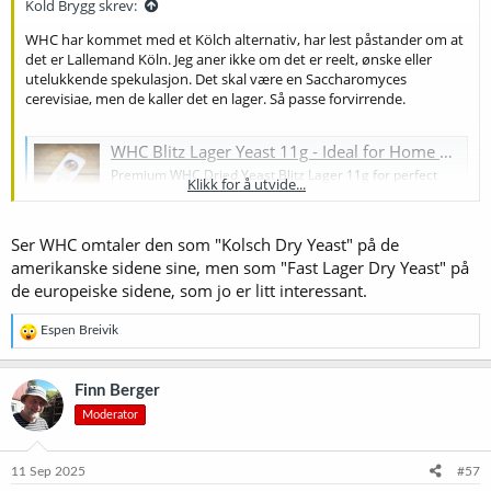
Kold Brygg skrev:
WHC har kommet med et Kölch alternativ, har lest påstander om at
det er Lallemand Köln. Jeg aner ikke om det er reelt, ønske eller
utelukkende spekulasjon. Det skal være en Saccharomyces
cerevisiae, men de kaller det en lager. Så passe forvirrende.
WHC Blitz Lager Yeast 11g - Ideal for Home Brewing | The Malt Miller
Premium WHC Dried Yeast Blitz Lager 11g for perfect
Klikk for å utvide...
brews. Elevate your brewing experience with quality
yeast that ensures exceptional flavor and aroma.
www.themaltmiller.co.uk
Ser WHC omtaler den som "Kolsch Dry Yeast" på de
amerikanske sidene sine, men som "Fast Lager Dry Yeast" på
Brewshop har ikke fått inn enda, men dukker sikkert opp etterhvert.
de europeiske sidene, som jo er litt interessant.
R
Espen Breivik
e
a
k
Finn Berger
s
Moderator
j
o
n
e
11 Sep 2025
#57
r