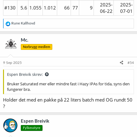
2025-
2025-
#130
5.6​
1.055​
1.012​
66​
77​
9​
06-22​
07-01​
R
Rune Kallhovd
e
a
k
Mc.
s
Norbrygg-medlem
j
o
n
e
9 Sep 2025
#54
r
:
Espen Breivik skrev:
Bruker Saturated mer eller mindre fast i Hazy IPAs for tida, syns den
fungerer bra.
Holder det med en pakke på 22 liters batch med OG rundt 50
?
Espen Breivik
Fylkesstyre