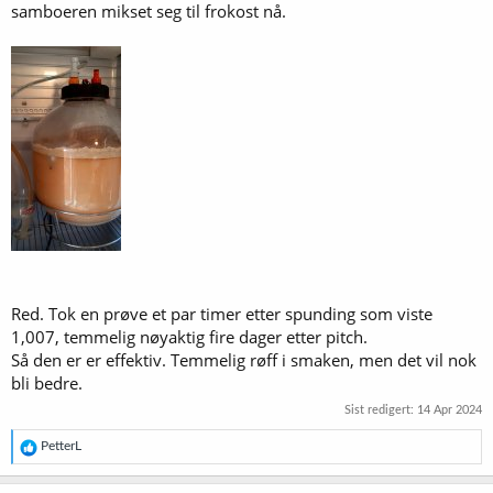
samboeren mikset seg til frokost nå.
Red. Tok en prøve et par timer etter spunding som viste
1,007, temmelig nøyaktig fire dager etter pitch.
Så den er er effektiv. Temmelig røff i smaken, men det vil nok
bli bedre.
Sist redigert:
14 Apr 2024
R
PetterL
e
a