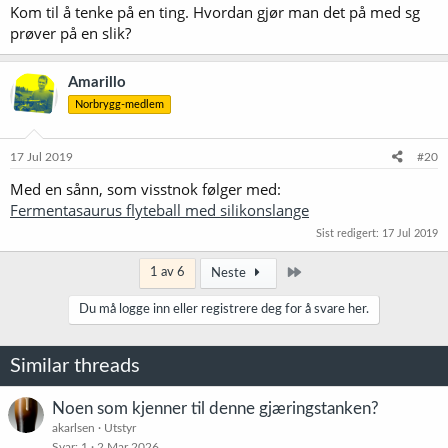
Kom til å tenke på en ting. Hvordan gjør man det på med sg
prøver på en slik?
Amarillo
Norbrygg-medlem
17 Jul 2019
#20
Med en sånn, som visstnok følger med:
Fermentasaurus flyteball med silikonslange
Sist redigert:
17 Jul 2019
Siste
1 av 6
Neste
Du må logge inn eller registrere deg for å svare her.
Similar threads
Noen som kjenner til denne gjæringstanken?
akarlsen
Utstyr
Svar
1
2 Mar 2026