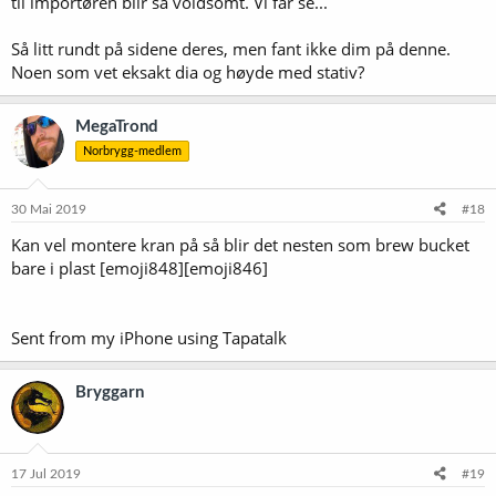
til importøren blir så voldsomt. Vi får se...
Så litt rundt på sidene deres, men fant ikke dim på denne.
Noen som vet eksakt dia og høyde med stativ?
MegaTrond
Norbrygg-medlem
30 Mai 2019
#18
Kan vel montere kran på så blir det nesten som brew bucket
bare i plast [emoji848][emoji846]
Sent from my iPhone using Tapatalk
Bryggarn
17 Jul 2019
#19