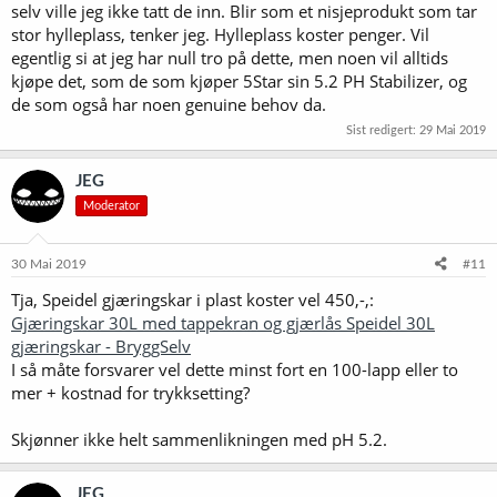
selv ville jeg ikke tatt de inn. Blir som et nisjeprodukt som tar
stor hylleplass, tenker jeg. Hylleplass koster penger. Vil
egentlig si at jeg har null tro på dette, men noen vil alltids
kjøpe det, som de som kjøper 5Star sin 5.2 PH Stabilizer, og
de som også har noen genuine behov da.
Sist redigert:
29 Mai 2019
JEG
Moderator
30 Mai 2019
#11
Tja, Speidel gjæringskar i plast koster vel 450,-,:
Gjæringskar 30L med tappekran og gjærlås Speidel 30L
gjæringskar - BryggSelv
I så måte forsvarer vel dette minst fort en 100-lapp eller to
mer + kostnad for trykksetting?
Skjønner ikke helt sammenlikningen med pH 5.2.
JEG