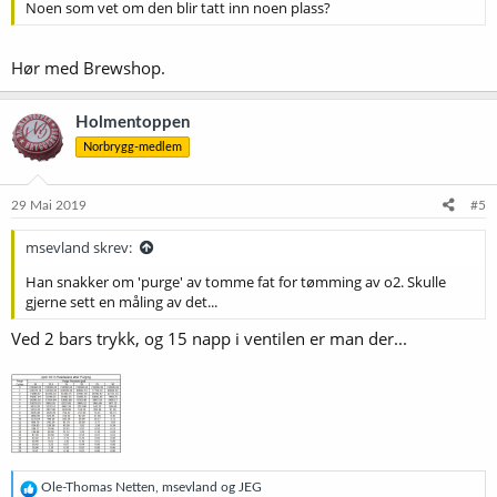
Noen som vet om den blir tatt inn noen plass?
Hør med Brewshop.
Holmentoppen
Norbrygg-medlem
29 Mai 2019
#5
msevland skrev:
Han snakker om 'purge' av tomme fat for tømming av o2. Skulle
gjerne sett en måling av det...
Ved 2 bars trykk, og 15 napp i ventilen er man der...
R
Ole-Thomas Netten
,
msevland
og
JEG