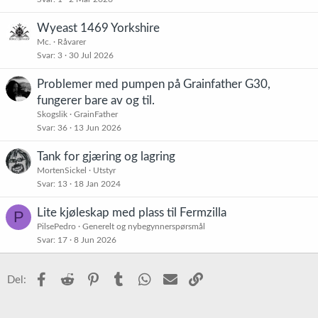
Wyeast 1469 Yorkshire
Mc.
Råvarer
Svar
3
30 Jul 2026
Problemer med pumpen på Grainfather G30,
fungerer bare av og til.
Skogslik
GrainFather
Svar
36
13 Jun 2026
Tank for gjæring og lagring
MortenSickel
Utstyr
Svar
13
18 Jan 2024
Lite kjøleskap med plass til Fermzilla
P
PilsePedro
Generelt og nybegynnerspørsmål
Svar
17
8 Jun 2026
Facebook
Reddit
Pinterest
Tumblr
WhatsApp
E-post
Link
Del: