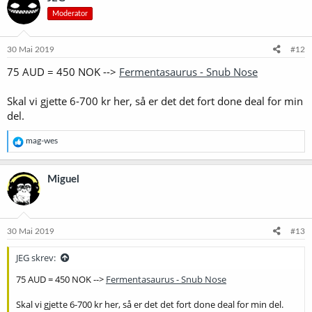
Moderator
30 Mai 2019
#12
75 AUD = 450 NOK -->
Fermentasaurus - Snub Nose
Skal vi gjette 6-700 kr her, så er det det fort done deal for min
del.
R
mag-wes
e
a
k
Miguel
s
j
o
n
e
30 Mai 2019
#13
r
:
JEG skrev:
75 AUD = 450 NOK -->
Fermentasaurus - Snub Nose
Skal vi gjette 6-700 kr her, så er det det fort done deal for min del.