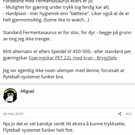
Fordelene med Fermentasaurus ellers er jo:
- Mulighet for gjæring under trykk (og ferdig kar øl).
- Hardplast - mer hygienisk enn "bøttene". Liker også at de er
helt gjennomsiktig. (Some like to watch...)
Standard Fermentasaurus er for stor, for dyr - begge på grunn
av ting jeg ikke trenger.
Mitt alternativ er ellers Speidel til 450-500,- eller standard pet
gjæringskar
Gjæringskar PET 22L med kran - BryggSelv
Jeg ser egentlig ikke noen ulemper med denne, forutsatt at
flyteball-systemet funker bra.
Miguel
30 Mai 2019
#15
Nja jo det er vel kanskje verdt litt ekstra å kunne trykksette.
Flyteball systemet funker helt fint.