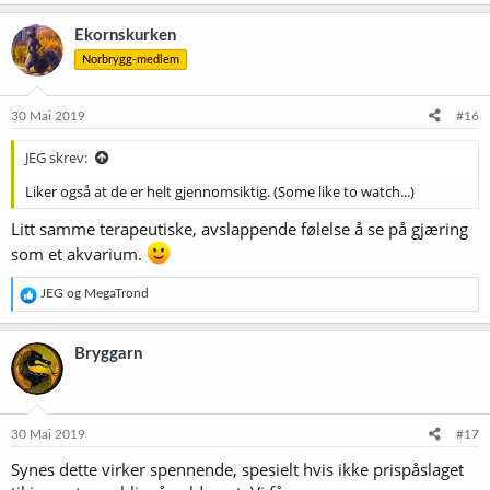
Ekornskurken
Norbrygg-medlem
30 Mai 2019
#16
JEG skrev:
Liker også at de er helt gjennomsiktig. (Some like to watch...)
Litt samme terapeutiske, avslappende følelse å se på gjæring
som et akvarium.
R
JEG
og
MegaTrond
e
a
k
Bryggarn
s
j
o
n
e
30 Mai 2019
#17
r
Synes dette virker spennende, spesielt hvis ikke prispåslaget
: