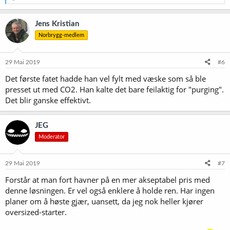
e
a
k
Jens Kristian
s
Norbrygg-medlem
j
o
n
e
29 Mai 2019
#6
r
Det første fatet hadde han vel fylt med væske som så ble
:
presset ut med CO2. Han kalte det bare feilaktig for "purging".
Det blir ganske effektivt.
JEG
Moderator
29 Mai 2019
#7
Forstår at man fort havner på en mer akseptabel pris med
denne løsningen. Er vel også enklere å holde ren. Har ingen
planer om å høste gjær, uansett, da jeg nok heller kjører
oversized-starter.