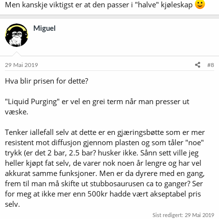
Men kanskje viktigst er at den passer i "halve" kjøleskap
Miguel
29 Mai 2019
#8
Hva blir prisen for dette?
"Liquid Purging" er vel en grei term når man presser ut
væske.
Tenker iallefall selv at dette er en gjæringsbøtte som er mer
resistent mot diffusjon gjennom plasten og som tåler "noe"
trykk (er det 2 bar, 2.5 bar? husker ikke. Sånn sett ville jeg
heller kjøpt fat selv, de varer nok noen år lengre og har vel
akkurat samme funksjoner. Men er da dyrere med en gang,
frem til man må skifte ut stubbosaurusen ca to ganger? Ser
for meg at ikke mer enn 500kr hadde vært akseptabel pris
selv.
Sist redigert:
29 Mai 2019