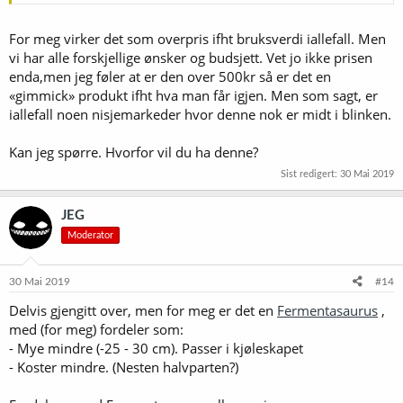
For meg virker det som overpris ifht bruksverdi iallefall. Men
vi har alle forskjellige ønsker og budsjett. Vet jo ikke prisen
enda,men jeg føler at er den over 500kr så er det en
«gimmick» produkt ifht hva man får igjen. Men som sagt, er
iallefall noen nisjemarkeder hvor denne nok er midt i blinken.
Kan jeg spørre. Hvorfor vil du ha denne?
Sist redigert:
30 Mai 2019
JEG
Moderator
30 Mai 2019
#14
Delvis gjengitt over, men for meg er det en
Fermentasaurus
,
med (for meg) fordeler som:
- Mye mindre (-25 - 30 cm). Passer i kjøleskapet
- Koster mindre. (Nesten halvparten?)