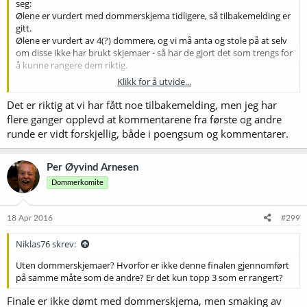
seg:
Ølene er vurdert med dommerskjema tidligere, så tilbakemelding er
gitt.
Ølene er vurdert av 4(?) dommere, og vi må anta og stole på at selv
om disse ikke har brukt skjemaer - så har de gjort det som trengs for
å kunne rangere dem riktig.
Klikk for å utvide...
Det er selvsagt viktig å kunne dokumentere avgjørelsen, og å ha en
transparent dømming, men vi har ingen grunn til å tvile på at riktig
Det er riktig at vi har fått noe tilbakemelding, men jeg har
øl har vunnet gruppen.
flere ganger opplevd at kommentarene fra første og andre
runde er vidt forskjellig, både i poengsum og kommentarer.
Per Øyvind Arnesen
Dommerkomite
18 Apr 2016
#299
Niklas76 skrev:
Uten dommerskjemaer? Hvorfor er ikke denne finalen gjennomført
på samme måte som de andre? Er det kun topp 3 som er rangert?
Finale er ikke dømt med dommerskjema, men smaking av