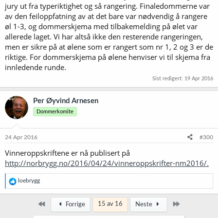
jury ut fra typeriktighet og så rangering. Finaledommerne var
av den feiloppfatning av at det bare var nødvendig å rangere
øl 1-3, og dommerskjema med tilbakemelding på ølet var
allerede laget. Vi har altså ikke den resterende rangeringen,
men er sikre på at ølene som er rangert som nr 1, 2 og 3 er de
riktige. For dommerskjema på ølene henviser vi til skjema fra
innledende runde.
Sist redigert:
19 Apr 2016
Per Øyvind Arnesen
Dommerkomite
24 Apr 2016
#300
Vinneroppskriftene er nå publisert på
http://norbrygg.no/2016/04/24/vinneroppskrifter-nm2016/.
R
loebrygg
e
a
k
Først
Siste
15 av 16
Forrige
Neste
s