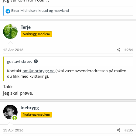
R
Einar Michelsen
,
kruud
og
msevland
e
a
k
Terje
s
Norbrygg-medlem
j
o
n
e
12 Apr 2016
#284
r
:
gustavf skrev:
Kontakt
nm@norbrygg.no
(skal være avsenderadressen på mailen
du fikk med kvittering).
Takk.
Jeg skal prøve.
loebrygg
Norbrygg-medlem
13 Apr 2016
#285