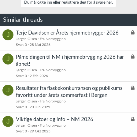
j
Du må logge inn eller registrere deg for å svare her.
o
n
e
Similar threads
r
:
L
Terje Davidsen er Årets hjemmebrygger 2026
J
å
Jørgen Olsen
Fra Norbrygg.no
Svar
0
28 Mai 2026
s
t
L
Påmeldingen til NM i hjemmebrygging 2026 har
J
å
åpnet!
s
Jørgen Olsen
Fra Norbrygg.no
t
Svar
0
2 Feb 2026
L
Resultater fra flaskekonkurransen og publikums
J
å
favoritt under årets sommerfest i Bergen
s
Jørgen Olsen
Fra Norbrygg.no
t
Svar
0
23 Jun 2025
L
Viktige datoer og info – NM 2026
J
å
Jørgen Olsen
Fra Norbrygg.no
Svar
0
29 Okt 2025
s