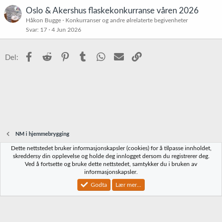
t
Oslo & Akershus flaskekonkurranse våren 2026
Håkon Bugge
Konkurranser og andre ølrelaterte begivenheter
Svar
17
4 Jun 2026
Facebook
Reddit
Pinterest
Tumblr
WhatsApp
E-post
Link
Del:
NM i hjemmebrygging
Dette nettstedet bruker informasjonskapsler (cookies) for å tilpasse innholdet,
Norbrygg-default
skreddersy din opplevelse og holde deg innlogget dersom du registrerer deg.
Ved å fortsette og bruke dette nettstedet, samtykker du i bruken av
Kontakt oss
Vilkår og regler
Personvernregler
Hjelp
Hjem
R
informasjonskapsler.
S
S
Godta
Lær mer...
®
Community platform by XenForo
© 2010-2023 XenForo Ltd.