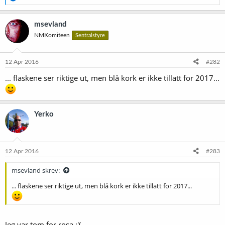
e
a
k
msevland
s
NMKomiteen
Sentralstyre
j
o
n
e
12 Apr 2016
#282
r
... flaskene ser riktige ut, men blå kork er ikke tillatt for 2017...
:
Yerko
12 Apr 2016
#283
msevland skrev:
... flaskene ser riktige ut, men blå kork er ikke tillatt for 2017...
Jeg var tom for rosa :'(