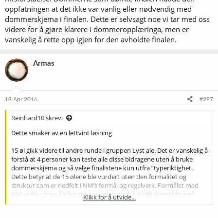
oppfatningen at det ikke var vanlig eller nødvendig med
dommerskjema i finalen. Dette er selvsagt noe vi tar med oss
videre for å gjøre klarere i dommeropplæringa, men er
vanskelig å rette opp igjen for den avholdte finalen.
Armas
18 Apr 2016
#297
Reinhard10 skrev:
Dette smaker av en lettvint løsning
15 øl gikk videre til andre runde i gruppen Lyst ale. Det er vanskelig å
forstå at 4 personer kan teste alle disse bidragene uten å bruke
dommerskjema og så velge finalistene kun utfra ”typeriktighet.
Dette betyr at de 15 ølene ble vurdert uten den formalitet og
struktur som er nedfelt i NM’s formål og regelverk. Formålet med
NM er ikke bare å kåre vinnere, men også å gi tilbakemelding på
Klikk for å utvide...
ølene som er sendt inn. Nå skal altså de andre 12 ølene ikke få vite
hvordan finaledommerne vurderte og rangerte dem.