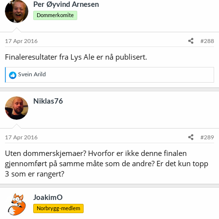
k
Per Øyvind Arnesen
s
Dommerkomite
j
o
n
e
17 Apr 2016
#288
r
Finaleresultater fra Lys Ale er nå publisert.
:
R
Svein Arild
e
a
k
Niklas76
s
j
o
n
e
17 Apr 2016
#289
r
Uten dommerskjemaer? Hvorfor er ikke denne finalen
:
gjennomført på samme måte som de andre? Er det kun topp
3 som er rangert?
JoakimO
Norbrygg-medlem