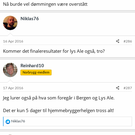
Nå burde vel dømmingen være overstått
Niklas76
16 Apr 2016
#286
Kommer det finaleresultater for lys Ale også, tro?
Reinhard10
Norbrygg-medlem
17 Apr 2016
#287
Jeg lurer også på hva som foregår i Bergen og Lys Ale.
Det er kun 5 dager til hjemmebryggerhelgen tross alt!
R
Niklas76
e
a