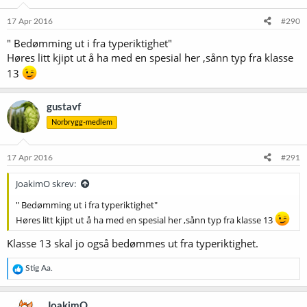
17 Apr 2016
#290
" Bedømming ut i fra typeriktighet"
Høres litt kjipt ut å ha med en spesial her ,sånn typ fra klasse
13
gustavf
Norbrygg-medlem
17 Apr 2016
#291
JoakimO skrev:
" Bedømming ut i fra typeriktighet"
Høres litt kjipt ut å ha med en spesial her ,sånn typ fra klasse 13
Klasse 13 skal jo også bedømmes ut fra typeriktighet.
R
Stig Aa.
e
a
k
JoakimO