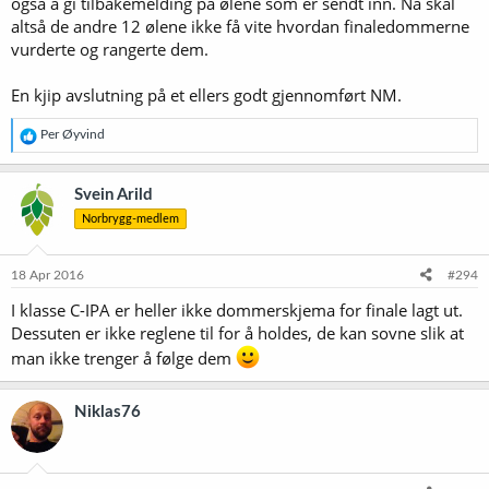
også å gi tilbakemelding på ølene som er sendt inn. Nå skal
altså de andre 12 ølene ikke få vite hvordan finaledommerne
vurderte og rangerte dem.
En kjip avslutning på et ellers godt gjennomført NM.
R
Per Øyvind
e
a
k
Svein Arild
s
Norbrygg-medlem
j
o
n
e
18 Apr 2016
#294
r
I klasse C-IPA er heller ikke dommerskjema for finale lagt ut.
:
Dessuten er ikke reglene til for å holdes, de kan sovne slik at
man ikke trenger å følge dem
Niklas76