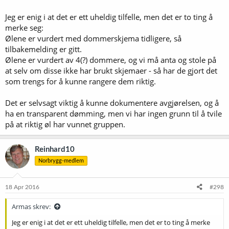
En kjip avslutning på et ellers godt gjennomført NM.
Jeg er enig i at det er ett uheldig tilfelle, men det er to ting å
merke seg:
Ølene er vurdert med dommerskjema tidligere, så
tilbakemelding er gitt.
Ølene er vurdert av 4(?) dommere, og vi må anta og stole på
at selv om disse ikke har brukt skjemaer - så har de gjort det
som trengs for å kunne rangere dem riktig.
Det er selvsagt viktig å kunne dokumentere avgjørelsen, og å
ha en transparent dømming, men vi har ingen grunn til å tvile
på at riktig øl har vunnet gruppen.
Reinhard10
Norbrygg-medlem
18 Apr 2016
#298
Armas skrev:
Jeg er enig i at det er ett uheldig tilfelle, men det er to ting å merke