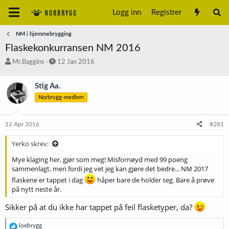
Logg inn
Registrer
NM i hjemmebrygging
Flaskekonkurransen NM 2016
T
S
Mr.Baggins
12 Jan 2016
r
t
å
a
Stig Aa.
d
r
Norbrygg-medlem
s
t
t
d
a
a
12 Apr 2016
#281
r
t
t
o
Yerko skrev:
e
r
Mye klaging her, gjør som meg! Misfornøyd med 99 poeng
sammenlagt, men fordi jeg vet jeg kan gjøre det bedre... NM 2017
flaskene er tappet i dag
håper bare de holder seg. Bare å prøve
på nytt neste år.
Sikker på at du ikke har tappet på feil flasketyper, da?
R
loebrygg