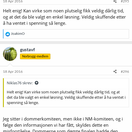
18 Apr 2016
#295
Helt enig! Kan virke som noen plutselig fikk veldig dårlig tid,
og at det da ble valgt en enkel løsning. Veldig skuffende etter
å ha ventet i spenning så lenge.
R
JoakimO
e
a
k
gustavf
s
Norbrygg-medlem
j
o
n
e
18 Apr 2016
#296
r
:
Niklas76 skrev:
Helt enig! Kan virke som noen plutselig fikk veldig dårlig tid, og at
det da ble valgt en enkel løsning. Veldig skuffende etter å ha ventet i
spenning så lenge.
Jeg sitter i dommerkomiteen, men ikke i NM-komiteen, og i
følge den informasjonen vi har fått, skyldes dette en
misforståelse. Dommerne som dømte finalen hadde den