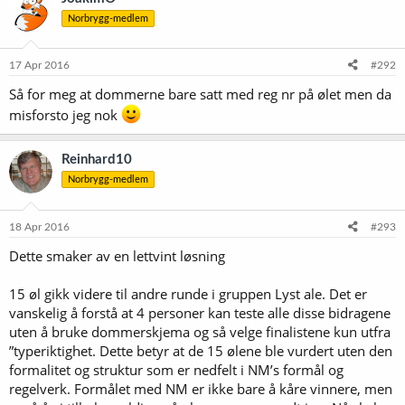
s
Norbrygg-medlem
j
o
n
e
17 Apr 2016
#292
r
Så for meg at dommerne bare satt med reg nr på ølet men da
:
misforsto jeg nok
Reinhard10
Norbrygg-medlem
18 Apr 2016
#293
Dette smaker av en lettvint løsning
15 øl gikk videre til andre runde i gruppen Lyst ale. Det er
vanskelig å forstå at 4 personer kan teste alle disse bidragene
uten å bruke dommerskjema og så velge finalistene kun utfra
”typeriktighet. Dette betyr at de 15 ølene ble vurdert uten den
formalitet og struktur som er nedfelt i NM’s formål og
regelverk. Formålet med NM er ikke bare å kåre vinnere, men