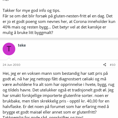
Takker for mye god info og tips.
Får se om det blir forsøk på gluten-nesten-fritt øl en dag. Det
er jo et godt poeng som nevnes her, at Corona inneholder kun
40% mais og resten bygg... Det betyr vel at det kanskje er
mulig å bruke litt byggmalt?
teke
T
24 Jun 2010
#10
Hei, jeg er en voksen mann som bestandig har satt pris på
godt øl, nå har jeg nettopp fått diagnostsert cøliaki og må
være avholdene fra alt som har opprinnelse i hvete, bygg, rug
og tildels havre. Det utelukker også et tradisjonelt godt øl. Jeg
har smakt forskjellige importerte glutenfrie sorter. noen er
brukbake, men tilen skrekkelig pris - opptil kr. 40,00 for en
halvflaske. Er det noen på forumet som har erfaring med å
brygge et godt maisøl eller annet som er glutenfritt?
Takknemlig for gode råd, oppskrifter og tips!