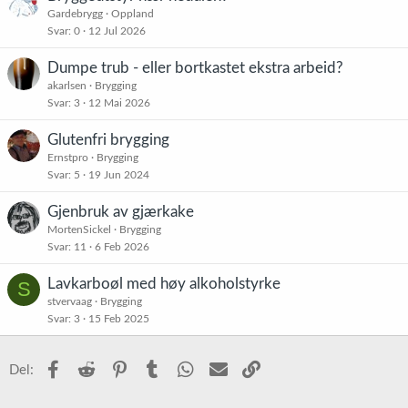
Gardebrygg
Oppland
Svar
0
12 Jul 2026
Dumpe trub - eller bortkastet ekstra arbeid?
akarlsen
Brygging
Svar
3
12 Mai 2026
Glutenfri brygging
Ernstpro
Brygging
Svar
5
19 Jun 2024
Gjenbruk av gjærkake
MortenSickel
Brygging
Svar
11
6 Feb 2026
Lavkarboøl med høy alkoholstyrke
S
stvervaag
Brygging
Svar
3
15 Feb 2025
Facebook
Reddit
Pinterest
Tumblr
WhatsApp
E-post
Link
Del: