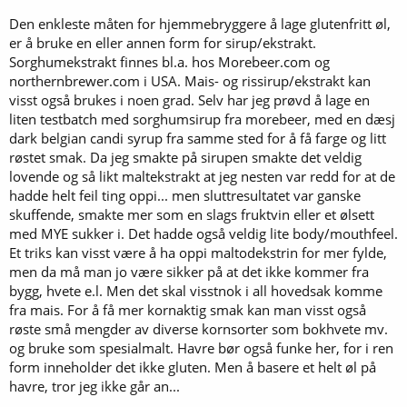
Den enkleste måten for hjemmebryggere å lage glutenfritt øl,
er å bruke en eller annen form for sirup/ekstrakt.
Sorghumekstrakt finnes bl.a. hos Morebeer.com og
northernbrewer.com i USA. Mais- og rissirup/ekstrakt kan
visst også brukes i noen grad. Selv har jeg prøvd å lage en
liten testbatch med sorghumsirup fra morebeer, med en dæsj
dark belgian candi syrup fra samme sted for å få farge og litt
røstet smak. Da jeg smakte på sirupen smakte det veldig
lovende og så likt maltekstrakt at jeg nesten var redd for at de
hadde helt feil ting oppi... men sluttresultatet var ganske
skuffende, smakte mer som en slags fruktvin eller et ølsett
med MYE sukker i. Det hadde også veldig lite body/mouthfeel.
Et triks kan visst være å ha oppi maltodekstrin for mer fylde,
men da må man jo være sikker på at det ikke kommer fra
bygg, hvete e.l. Men det skal visstnok i all hovedsak komme
fra mais. For å få mer kornaktig smak kan man visst også
røste små mengder av diverse kornsorter som bokhvete mv.
og bruke som spesialmalt. Havre bør også funke her, for i ren
form inneholder det ikke gluten. Men å basere et helt øl på
havre, tror jeg ikke går an...