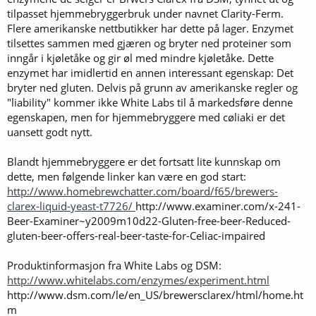
tilpasset hjemmebryggerbruk under navnet Clarity-Ferm.
Flere amerikanske nettbutikker har dette på lager. Enzymet
tilsettes sammen med gjæren og bryter ned proteiner som
inngår i kjøletåke og gir øl med mindre kjøletåke. Dette
enzymet har imidlertid en annen interessant egenskap: Det
bryter ned gluten. Delvis på grunn av amerikanske regler og
"liability" kommer ikke White Labs til å markedsføre denne
egenskapen, men for hjemmebryggere med cøliaki er det
uansett godt nytt.
Blandt hjemmebryggere er det fortsatt lite kunnskap om
dette, men følgende linker kan være en god start:
http://www.homebrewchatter.com/board/f65/brewers-
clarex-liquid-yeast-t7726/
http://www.examiner.com/x-241-
Beer-Examiner~y2009m10d22-Gluten-free-beer-Reduced-
gluten-beer-offers-real-beer-taste-for-Celiac-impaired
Produktinformasjon fra White Labs og DSM:
http://www.whitelabs.com/enzymes/experiment.html
http://www.dsm.com/le/en_US/brewersclarex/html/home.ht
m