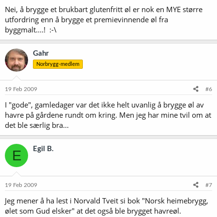
Nei, å brygge et brukbart glutenfritt øl er nok en MYE større
utfordring enn å brygge et premievinnende øl fra
byggmalt....! :-\
Gahr
Norbrygg-medlem
19 Feb 2009
#6
I "gode", gamledager var det ikke helt uvanlig å brygge øl av
havre på gårdene rundt om kring. Men jeg har mine tvil om at
det ble særlig bra...
Egil B.
E
19 Feb 2009
#7
Jeg mener å ha lest i Norvald Tveit si bok "Norsk heimebrygg,
ølet som Gud elsker" at det også ble brygget havreøl.