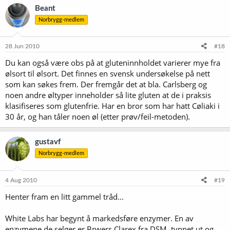
Beant
Norbrygg-medlem
28 Jun 2010
#18
Du kan også være obs på at gluteninnholdet varierer mye fra
ølsort til ølsort. Det finnes en svensk undersøkelse på nett
som kan søkes frem. Der fremgår det at bla. Carlsberg og
noen andre øltyper inneholder så lite gluten at de i praksis
klasifiseres som glutenfrie. Har en bror som har hatt Cøliaki i
30 år, og han tåler noen øl (etter prøv/feil-metoden).
gustavf
Norbrygg-medlem
4 Aug 2010
#19
Henter fram en litt gammel tråd...
White Labs har begynt å markedsføre enzymer. En av
enzymene de selger er Brwers Clarex fra DSM, tynnet ut og