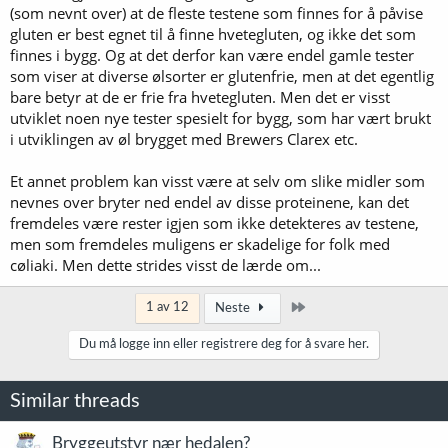
(som nevnt over) at de fleste testene som finnes for å påvise
gluten er best egnet til å finne hvetegluten, og ikke det som
finnes i bygg. Og at det derfor kan være endel gamle tester
som viser at diverse ølsorter er glutenfrie, men at det egentlig
bare betyr at de er frie fra hvetegluten. Men det er visst
utviklet noen nye tester spesielt for bygg, som har vært brukt
i utviklingen av øl brygget med Brewers Clarex etc.
Et annet problem kan visst være at selv om slike midler som
nevnes over bryter ned endel av disse proteinene, kan det
fremdeles være rester igjen som ikke detekteres av testene,
men som fremdeles muligens er skadelige for folk med
cøliaki. Men dette strides visst de lærde om...
Siste
1 av 12
Neste
Du må logge inn eller registrere deg for å svare her.
Similar threads
Bryggeutstyr nær hedalen?