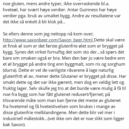
noe gluten, mens andre typer, ikke overraskende bl.a.
hveteøl, har svært høye verdier. Antar Guinness har høye
verdier pga. bruk av umaltet bygg. Andre av resultatene var
det ikke så enkelt å bli klok på...
Se ellers denne som jeg nettopp nå kom over;
http://www.saxonbeer.com/Saxon_beer.html
Dette skal være
et finsk øl som er det første glutenfrie ølet som er brygget på
bygg. Synes det virket fornuftig det som sto der...så spørs det
bare om smaken også er bra. Men den bør jo være bedre enn
et øl brygget på andre ting enn byggmalt, som ris og sorghum
(durra). Dette er vel de vanligste råvarene å lage naturlig
glutenfritt øl av, mener dette Glutaner er brygget på disse. Har
smakt dette og det var ikke gærent, men dog en veldig lett og
fruktig lager. Selv skulle jeg tro at det burde være mulig å få til
noe fra bygg som har fått glutenet redusert/fjernet; på
tilsvarende måte som man kan fjerne det meste av glutenet
fra hvetemel og få hvetestivelsen som brukes i mange av
disse glutenfrie melblandingene. Men dette blir vel mer i
industriell målestokk...(vet ikke om det er noe slikt som ligger
bak Saxon).