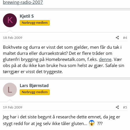
brewing-radio-2007
Kjetil S
K
Norbrygg-medlem
18 Feb 2009
#4
Bokhvete og durra er visst det som gjelder, men får du tak i
maltet durra eller durraekstrakt? Det er flere tråder om
glutenfri brygging på Homebrewtalk.com, f.eks.
denne
. Vær
obs på at du ikke kan bruke hva som helst av gjær. Safale sin
tørrgjær er visst det tryggeste.
Lars Bjørnstad
L
Norbrygg-medlem
19 Feb 2009
#5
Jeg har i det siste begynt å researche dette emnet, da jeg er
stygt redd for at jeg selv ikke tåler gluten...
???