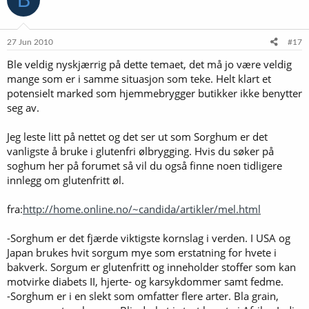
27 Jun 2010
#17
Ble veldig nyskjærrig på dette temaet, det må jo være veldig
mange som er i samme situasjon som teke. Helt klart et
potensielt marked som hjemmebrygger butikker ikke benytter
seg av.
Jeg leste litt på nettet og det ser ut som Sorghum er det
vanligste å bruke i glutenfri ølbrygging. Hvis du søker på
soghum her på forumet så vil du også finne noen tidligere
innlegg om glutenfritt øl.
fra:
http://home.online.no/~candida/artikler/mel.html
-Sorghum er det fjærde viktigste kornslag i verden. I USA og
Japan brukes hvit sorgum mye som erstatning for hvete i
bakverk. Sorgum er glutenfritt og inneholder stoffer som kan
motvirke diabets II, hjerte- og karsykdommer samt fedme.
-Sorghum er i en slekt som omfatter flere arter. Bla grain,