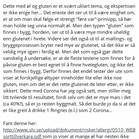
Dette med øl og gluten er et svært uklart tema, og ekspertisen
er ikke enige her... Det eneste det ser ut til å være enighet om,
er at om man skal følge et strengt "føre var"-prinsipp, så bør
man holde seg unna normalt øl. Men den typen "gluten" som
finnes i bygg, hordein, ser ut til å være mye mindre uheldig
enn glutenet i hvete. Videre ser det også ut til at maltings- og
bryggeprosessen bryter ned mye av glutenet, så det ikke er så
veldig mye igjen i ferdig øl. Men det som også gjør dette
vanskelig å undersøke, er at de fleste testene som finnes for å
påvise gluten er best egnet til å finne hvetegluten, og ikke det
som finnes i bygg. Derfor finnes det endel tester der ute som
viser at forskjellige øltyper inneholder lite eller ikke noe
gluten, men om det er det rette glutenet de leter etter, er ikke
sikkert. Dette med Corona har jeg også sett, men stiller meg
litt tvilende til resultatet, fordi selv om det er mye mais i det
(ca 40%?), så er jo resten byggmalt. Så det burde jo da si at det
er like greit å drikke 1 Ringnes (e.l.) som 2 Corona...
Fant denne her:
http://www.slv.se/upload/dokument/risker/allergi/0510_WEB
sorttillverkare.pdf
som jo viser at mange øl har nesten ikke