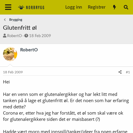
Logg inn
Registrer
Brygging
Glutenfritt øl
T
S
RobertO
18 Feb 2009
r
t
å
a
RobertO
d
r
s
t
t
d
a
a
18 Feb 2009
#1
r
t
t
o
Hei
e
r
Har en venn som er glutenalergikker og har lekt litt med
tanken på å lage et glutenfritt øl. Er det noen som har erfaring
med dette?
Corona er, etter hva jeg har forstått, et øl som skal være ok
for glutenalergikkere siden det er maisbasert (?)
Hadde vært moro med innspill/tanker/ideer fra noen erfarne