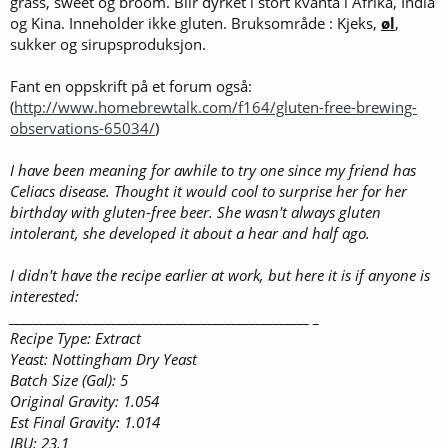
grass, sweet og broom. Blir dyrket i stort kvanta i Afrika, India
og Kina. Inneholder ikke gluten. Bruksområde : Kjeks,
øl
,
sukker og sirupsproduksjon.
Fant en oppskrift på et forum også:
(
http://www.homebrewtalk.com/f164/gluten-free-brewing-
observations-65034/
)
I have been meaning for awhile to try one since my friend has
Celiacs disease. Thought it would cool to surprise her for her
birthday with gluten-free beer. She wasn't always gluten
intolerant, she developed it about a hear and half ago.
I didn't have the recipe earlier at work, but here it is if anyone is
interested:
__________________________________________________ _
Recipe Type: Extract
Yeast: Nottingham Dry Yeast
Batch Size (Gal): 5
Original Gravity: 1.054
Est Final Gravity: 1.014
IBU: 23.1