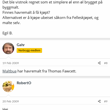
Det ble vistnok regnet som et simplere øl enn øl brygget på
byggmalt.
Finnes havremalt å få kjøpt?
Alternativet er å kjøpe ubeiset såkorn fra Felleskjøpet, og
malte selv.
Egil B.
Gahr
Norbrygg-medlem
19 Feb 2009
#8
Maltbua
har havremalt fra Thomas Fawcett.
RobertO
20 Feb 2009
#9
Hei