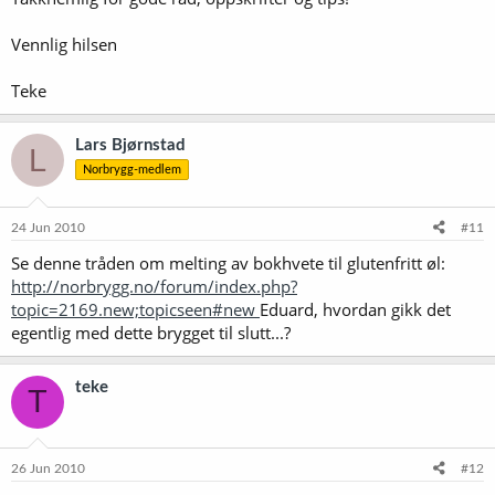
Vennlig hilsen
Teke
Lars Bjørnstad
L
Norbrygg-medlem
24 Jun 2010
#11
Se denne tråden om melting av bokhvete til glutenfritt øl:
http://norbrygg.no/forum/index.php?
topic=2169.new;topicseen#new
Eduard, hvordan gikk det
egentlig med dette brygget til slutt...?
teke
T
26 Jun 2010
#12