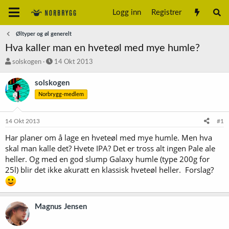
Logg inn
Registrer
Øltyper og øl generelt
Hva kaller man en hveteøl med mye humle?
T
S
solskogen
14 Okt 2013
r
t
å
a
solskogen
d
r
Norbrygg-medlem
s
t
t
d
a
a
14 Okt 2013
#1
r
t
t
o
Har planer om å lage en hveteøl med mye humle. Men hva
e
skal man kalle det? Hvete IPA? Det er tross alt ingen Pale ale
r
heller. Og med en god slump Galaxy humle (type 200g for
25l) blir det ikke akuratt en klassisk hveteøl heller. Forslag?
Magnus Jensen