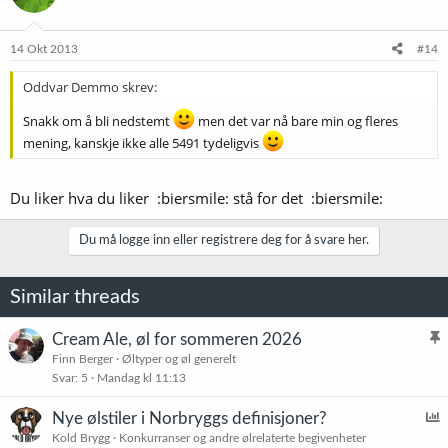
14 Okt 2013
#14
Oddvar Demmo skrev:
Snakk om å bli nedstemt
men det var nå bare min og fleres
mening, kanskje ikke alle 5491 tydeligvis
Du liker hva du liker :biersmile: stå for det :biersmile:
Du må logge inn eller registrere deg for å svare her.
Similar threads
Cream Ale, øl for sommeren 2026
l
Finn Berger
Øltyper og øl generelt
Svar
5
Mandag kl 11:13
i
s
Nye ølstiler i Norbryggs definisjoner?
t
v
Kold Brygg
Konkurranser og andre ølrelaterte begivenheter
r