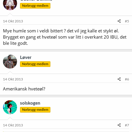
Norbrygg-medlem
14 Okt 2013
#5
Mye humle som i veldi bittert ? det vil jeg kalle et stykt øl.
Brygget en gang et hveteøl som var litt i overkant 20 IBU, det
ble lite godt.
Løver
Norbrygg-medlem
14 Okt 2013
#6
Amerikansk hveteøl?
solskogen
Norbrygg-medlem
14 Okt 2013
#7