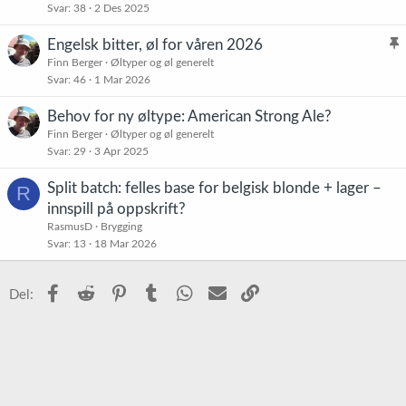
Svar
38
2 Des 2025
s
e
t
t
Engelsk bitter, øl for våren 2026
e
l
Finn Berger
Øltyper og øl generelt
Svar
46
1 Mar 2026
i
n
s
i
Behov for ny øltype: American Strong Ale?
t
n
Finn Berger
Øltyper og øl generelt
r
g
Svar
29
3 Apr 2025
e
t
Split batch: felles base for belgisk blonde + lager –
R
innspill på oppskrift?
RasmusD
Brygging
Svar
13
18 Mar 2026
Facebook
Reddit
Pinterest
Tumblr
WhatsApp
E-post
Link
Del: