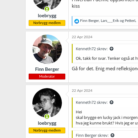
kiss
loebrygg
R
Finn Berger
,
Lars___Erik
og
PetterL
Norbrygg-medlem
e
a
k
22 Apr 2024
s
j
Kenneth72 skrev:
o
n
Ok, takk for svar. Tenker også at h
e
r
Gå for det. Enig med refleksjon
Finn Berger
:
Moderator
22 Apr 2024
Kenneth72 skrev:
Hei
skal brygge en lucky jack i morgen
hva jeg kunne brukt? Hvis jeg er us
loebrygg
Norbrygg-medlem
Finn Berger skrev: