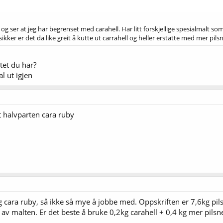
 og ser at jeg har begrenset med carahell. Har litt forskjellige spesialmalt 
ikker er det da like greit å kutte ut carrahell og heller erstatte med mer pil
tet du har?
l ut igjen
kt halvparten cara ruby
cara ruby, så ikke så mye å jobbe med. Oppskriften er 7,6kg pilsn
n av malten. Er det beste å bruke 0,2kg carahell + 0,4 kg mer pilsn