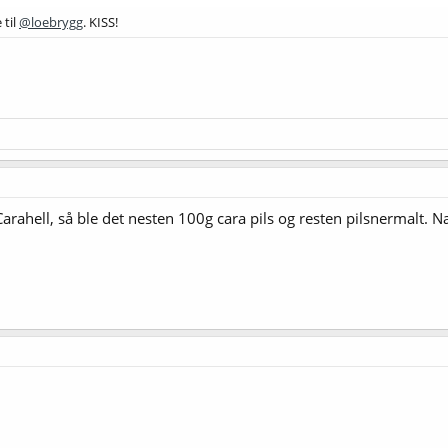
 til
@loebrygg
. KISS!
ahell, så ble det nesten 100g cara pils og resten pilsnermalt. Næ