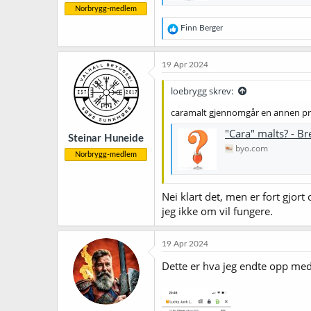
Norbrygg-medlem
R
Finn Berger
e
a
k
19 Apr 2024
s
j
loebrygg skrev:
o
n
caramalt gjennomgår en annen pros
e
r
"Cara" malts? - 
Steinar Huneide
:
byo.com
Norbrygg-medlem
Nei klart det, men er fort gjor
jeg ikke om vil fungere.
19 Apr 2024
Dette er hva jeg endte opp me