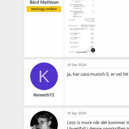
Bård Mathisen
Norbrygg-medlem
19 Apr 2024
K
Ja, har cara munich ll, er vel l
Kenneth72
19 Apr 2024
Less is more når det kommer ti
I hvertfall i denne oppskriften t