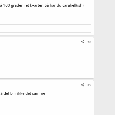
100 grader i et kvarter. Så har du carahell(ish).
#8
#9
å det blir ikke det samme