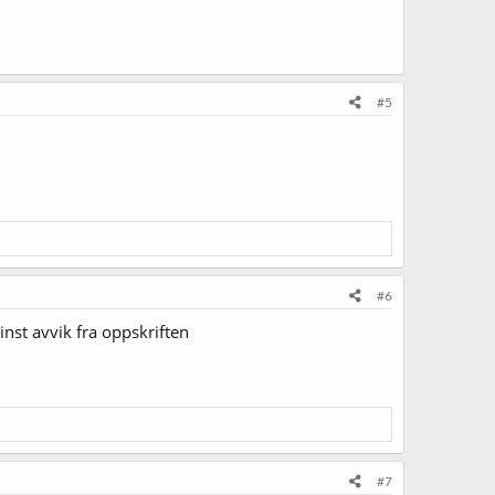
#5
#6
inst avvik fra oppskriften
#7