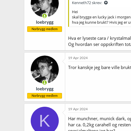
Kenneth72 skrev:
Hei
skal brygge en lucky jack i morgen
hva jeg kunne brukt? Hvis jeg er us
loebrygg
Norbrygg-medlem
Hva er lyseste cara / krystalmal
Og hvordan ser oppskriften tota
19 Apr 2024
Tror kanskje jeg bare ville bru
loebrygg
Norbrygg-medlem
19 Apr 2024
K
Har munchner, munick dark, og 
har ca. 0,2kg carahell og reste
spesialmaltene jeg har?