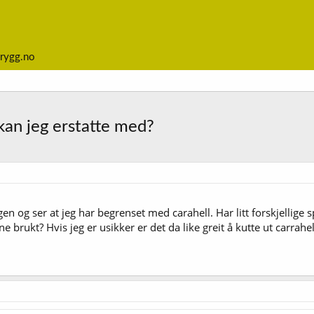
rygg.no
 kan jeg erstatte med?
gen og ser at jeg har begrenset med carahell. Har litt forskjelli
ne brukt? Hvis jeg er usikker er det da like greit å kutte ut carrah