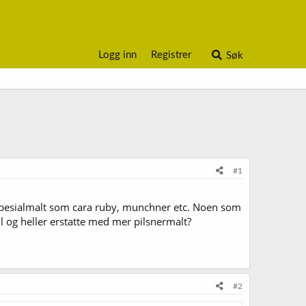
Logg inn
Registrer
Søk
#1
ge spesialmalt som cara ruby, munchner etc. Noen som
ell og heller erstatte med mer pilsnermalt?
#2