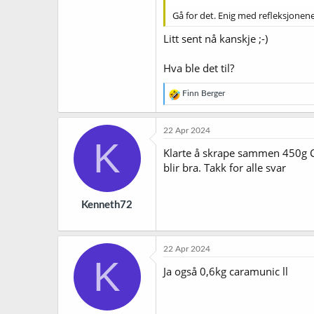
Gå for det. Enig med refleksjonene
Litt sent nå kanskje ;-)
Hva ble det til?
R
Finn Berger
e
a
k
22 Apr 2024
s
K
j
Klarte å skrape sammen 450g Car
o
blir bra. Takk for alle svar
n
e
r
Kenneth72
:
22 Apr 2024
K
Ja også 0,6kg caramunic ll