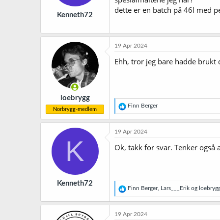
dette er en batch på 46l med pe
Kenneth72
19 Apr 2024
Ehh, tror jeg bare hadde brukt 
loebrygg
R
Finn Berger
Norbrygg-medlem
e
a
k
19 Apr 2024
s
K
j
Ok, takk for svar. Tenker også a
o
n
e
r
Kenneth72
:
R
Finn Berger
,
Lars___Erik
og
loebryg
e
a
k
19 Apr 2024
s