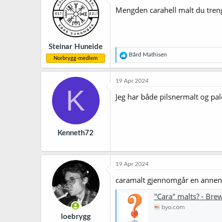
j
Mengden carahell malt du trenge
o
n
e
r
Steinar Huneide
:
R
Bård Mathisen
Norbrygg-medlem
e
a
k
19 Apr 2024
s
K
j
Jeg har både pilsnermalt og pal
o
n
e
r
Kenneth72
:
19 Apr 2024
caramalt gjennomgår en annen p
"Cara" malts? - Br
byo.com
loebrygg