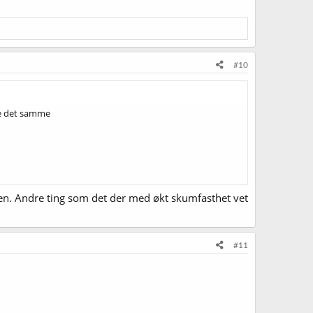
#10
ke det samme
vnen. Andre ting som det der med økt skumfasthet vet
#11