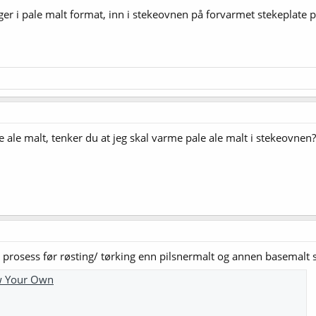
r i pale malt format, inn i stekeovnen på forvarmet stekeplate på 
e ale malt, tenker du at jeg skal varme pale ale malt i stekeovnen?
rosess før røsting/ tørking enn pilsnermalt og annen basemalt s
ew Your Own