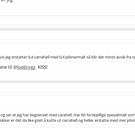
vis jeg erstatter 0,4 carrahell med 0,4 pilsnermalt så blir det minst avvik fra
ene til
@loebrygg
. KISS!
 og ser at jeg har begrenset med carahell. Har litt forskjellige spesialmalt 
ikker er det da like greit å kutte ut carrahell og heller erstatte med mer pil