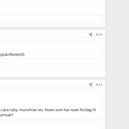
#14
 oppskriftenKISS
#15
som cara ruby, munchner etc. Noen som har noen forslag til
snermalt?