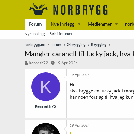
Forum
Nye innlegg
Medlemmer
norb
Nye innlegg
Søk i forumet
norbrygg.no
Forum
Ølbrygging
Brygging
Mangler carahell til lucky jack, hva
T
S
Kenneth72
19 Apr 2024
r
t
å
a
19 Apr 2024
K
d
r
Hei
s
t
skal brygge en lucky jack i mor
t
d
a
a
har noen forslag til hva jeg kun
r
t
t
o
Kenneth72
e
r
19 Apr 2024