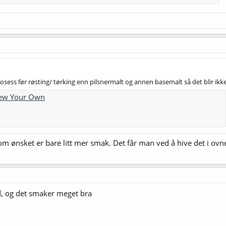
ess før røsting/ tørking enn pilsnermalt og annen basemalt så det blir ik
Brew Your Own
t om ønsket er bare litt mer smak. Det får man ved å hive det i o
d, og det smaker meget bra