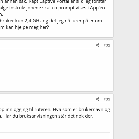
n annen sak. Rapt Captive Portal er slik jeg forstår
Ifølge instruksjonene skal en prompt vises i App'en
n.
 bruker kun 2,4 GHz og det jeg nå lurer på er om
som kan hjelpe meg her?
#32
#33
 opp innlogging til ruteren. Hva som er brukernavn og
. Har du bruksanvisningen står det nok der.