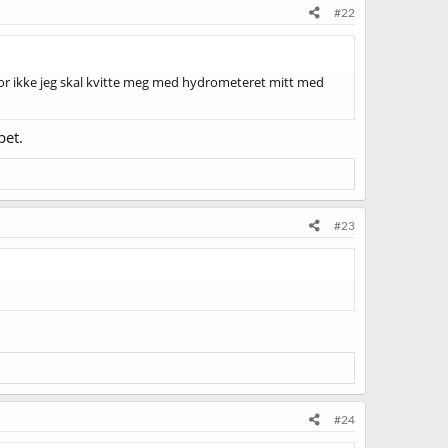
#22
ror ikke jeg skal kvitte meg med hydrometeret mitt med
pet.
#23
#24