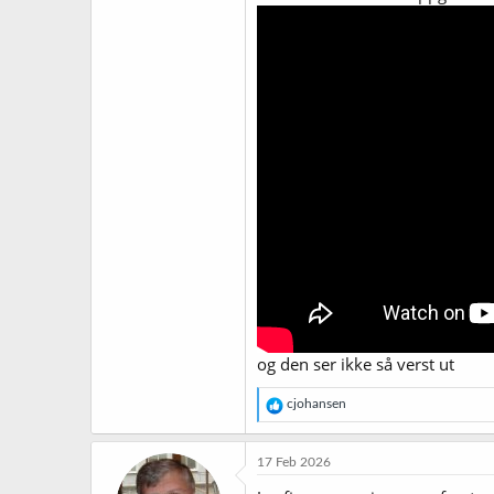
og den ser ikke så verst ut
R
cjohansen
e
a
k
17 Feb 2026
s
j