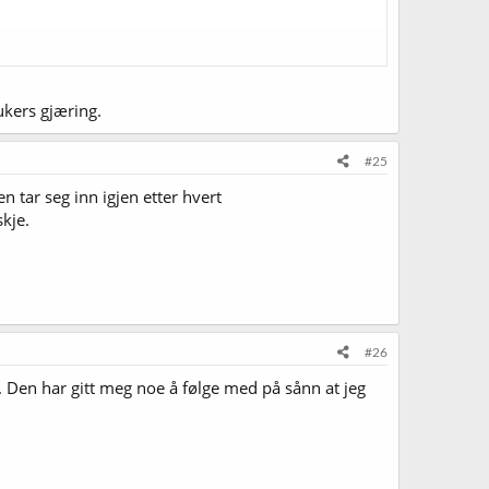
ukers gjæring.
#25
 tar seg inn igjen etter hvert
skje.
#26
et. Den har gitt meg noe å følge med på sånn at jeg