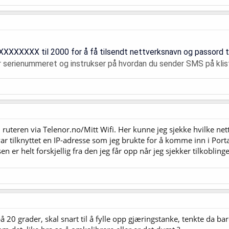
XXXXX til 2000 for å få tilsendt nettverksnavn og passord ti
r serienummeret og instrukser på hvordan du sender SMS på klis
 ruteren via Telenor.no/Mitt Wifi. Her kunne jeg sjekke hvilke nettv
r tilknyttet en IP-adresse som jeg brukte for å komme inn i Portal
n er helt forskjellig fra den jeg får opp når jeg sjekker tilkobling
 20 grader, skal snart til å fylle opp gjæringstanke, tenkte da bare