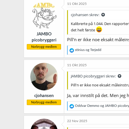
k
11 Okt 2025
s
j
cjohansen skrev:
o
n
Kalibrerte på 1.044. Den rapporte
e
det helt første
r
JAMBO
:
Pill'n er ikke noe eksakt målei
picobryggeri
Norbrygg-medlem
R
stinius
og
Terjedd
e
a
k
11 Okt 2025
s
j
JAMBO picobryggeri skrev:
o
n
Pill'n er ikke noe eksakt måleinst
e
r
Ja, var innstilt på det. Men jeg
cjohansen
:
Norbrygg-medlem
R
Oddvar Demmo
og
JAMBO picobry
e
a
k
22 Nov 2025
s
j