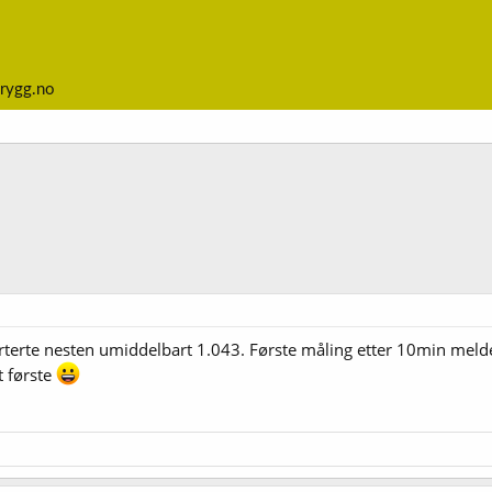
rygg.no
rterte nesten umiddelbart 1.043. Første måling etter 10min melde
t første