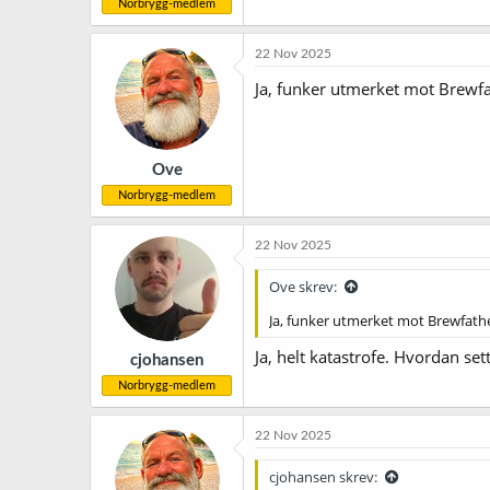
Norbrygg-medlem
22 Nov 2025
Ja, funker utmerket mot Brewfa
Ove
Norbrygg-medlem
22 Nov 2025
Ove skrev:
Ja, funker utmerket mot Brewfathe
Ja, helt katastrofe. Hvordan set
cjohansen
Norbrygg-medlem
22 Nov 2025
cjohansen skrev: