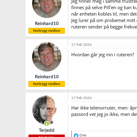
Jeg finner meg i samme frustrere
o
finnes på selve Pill'en og kan k
n
når enheten kobles til, men det 
e
r
Jeg lurer på om probemet mitt e
Reinhard10
:
ruteren sender på begge frekve
Norbrygg-medlem
17 Feb 2026
Hvordan går jeg inn i ruteren?
Reinhard10
Norbrygg-medlem
17 Feb 2026
Har ikke telenorruter, men: åpn
passord vet jeg jo ikke, men d
Terjedd
R
Ove