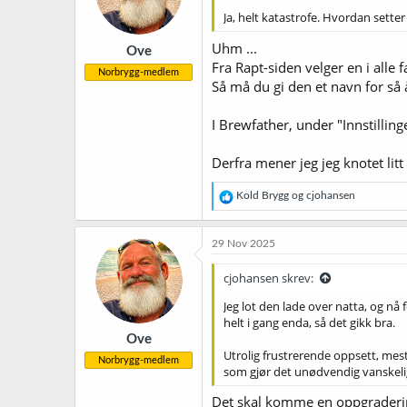
Ja, helt katastrofe. Hvordan setter
Uhm ...
Ove
Fra Rapt-siden velger en i all
Norbrygg-medlem
Så må du gi den et navn for så 
I Brewfather, under "Innstillin
Derfra mener jeg jeg knotet litt
R
Kold Brygg
og
cjohansen
e
a
k
29 Nov 2025
s
j
cjohansen skrev:
o
n
Jeg lot den lade over natta, og nå 
e
helt i gang enda, så det gikk bra.
r
Ove
:
Utrolig frustrerende oppsett, mes
Norbrygg-medlem
som gjør det unødvendig vanskelig
Det skal komme en oppgradering 