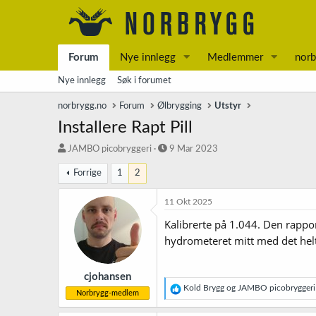
Forum
Nye innlegg
Medlemmer
norb
Nye innlegg
Søk i forumet
norbrygg.no
Forum
Ølbrygging
Utstyr
Installere Rapt Pill
T
S
JAMBO picobryggeri
9 Mar 2023
r
t
Forrige
1
2
å
a
d
r
s
t
11 Okt 2025
t
d
Kalibrerte på 1.044. Den rappo
a
a
r
t
hydrometeret mitt med det hel
t
o
e
r
cjohansen
R
Kold Brygg
og
JAMBO picobryggeri
Norbrygg-medlem
e
a