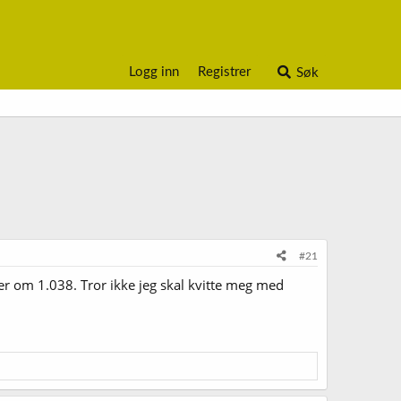
Logg inn
Registrer
Søk
#21
r om 1.038. Tror ikke jeg skal kvitte meg med