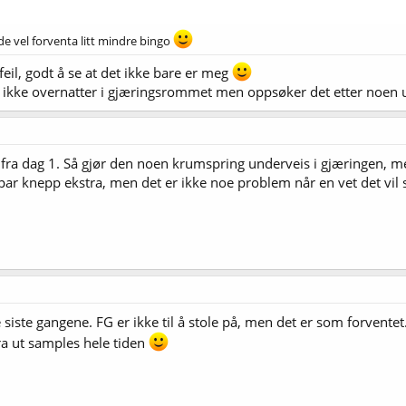
dde vel forventa litt mindre bingo
il, godt å se at det ikke bare er meg
 ikke overnatter i gjæringsrommet men oppsøker det etter noen 
ra dag 1. Så gjør den noen krumspring underveis i gjæringen, men
 par knepp ekstra, men det er ikke noe problem når en vet det vil 
de siste gangene. FG er ikke til å stole på, men det er som forvent
dra ut samples hele tiden