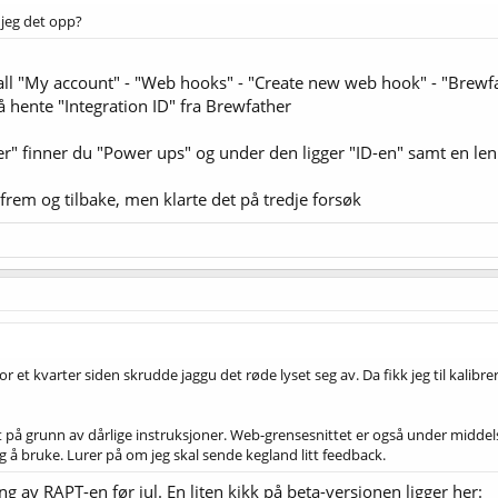
 jeg det opp?
e fall "My account" - "Web hooks" - "Create new web hook" - "Brew
å hente "Integration ID" fra Brewfather
ger" finner du "Power ups" og under den ligger "ID-en" samt en le
 frem og tilbake, men klarte det på tredje forsøk
for et kvarter siden skrudde jaggu det røde lyset seg av. Da fikk jeg til kalibr
t på grunn av dårlige instruksjoner. Web-grensesnittet er også under middels
 å bruke. Lurer på om jeg skal sende kegland litt feedback.
av RAPT-en før jul. En liten kikk på beta-versjonen ligger her: