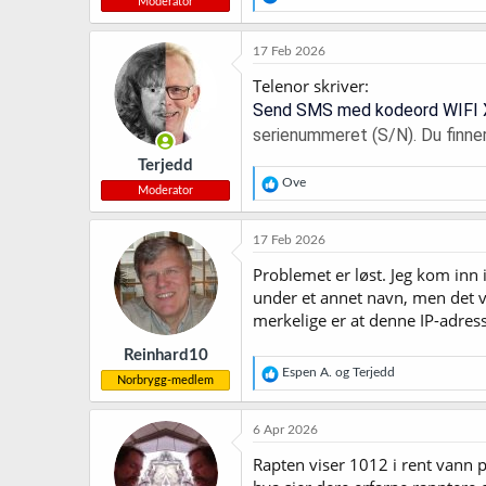
Moderator
e
a
k
17 Feb 2026
s
j
Telenor skriver:
o
Send SMS med kodeord WIFI XXX
n
serienummeret (S/N). Du finne
e
r
Terjedd
:
R
Ove
Moderator
e
a
k
17 Feb 2026
s
j
Problemet er løst. Jeg kom inn i
o
under et annet navn, men det va
n
merkelige er at denne IP-adresse
e
r
Reinhard10
:
R
Espen A.
og
Terjedd
Norbrygg-medlem
e
a
k
6 Apr 2026
s
j
Rapten viser 1012 i rent vann på
o