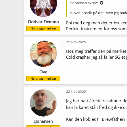
cjohansen skrev:
o
n
Ja, var innstilt på det. Men jeg ha
e
r
Oddvar Demmo
Eni med deg men det er brukerfe
:
Perfekt instrument for oss som
Norbrygg-medlem
22 Nov 2025
Hos meg treffer den på merket f
Cold crasher jeg så faller SG et
Ove
Norbrygg-medlem
22 Nov 2025
Jeg har hatt ålreite resultater 
kan la karet stå i fred og ikke 
Kan den kobles til Brewfather?
cjohansen