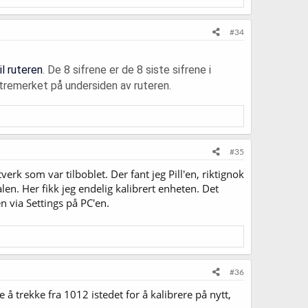
#34
l ruteren
. De 8 sifrene er de 8 siste sifrene i
tremerket på undersiden av ruteren.
#35
erk som var tilboblet. Der fant jeg Pill'en, riktignok
en. Her fikk jeg endelig kalibrert enheten. Det
en via Settings på PC'en.
#36
 å trekke fra 1012 istedet for å kalibrere på nytt,