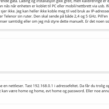
nde gata. Lading og installasjon gikk greit, men kalibreringe er e
un nås når enheten er koblet til PC eller mobil/nettbrett via usb. 
sjer ikke. Jeg kan heller ikke koble meg til ved bruk av IP-adresse
r Telenor sin ruter. Den skal sende på både 2,4 og 5 GHz. Pill'en
nser samtidig eller om jeg må styre dette manuelt. Er det noen 
e en nettleser. Tast 192.168.0.1 i adressefeltet. Da får du trolig
et kan være home og home, evt home og password. Eller noe anna