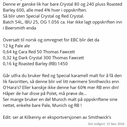
Denne er ganske lik har bare Crystal 80 og 240 pluss Roasted
Barley 600, alle med 4% hver i oppskriften.
Så blir uten Special Crystal og Red Crystal.
Batch 54L, IBU 25, OG 1.056 ca. Har ikke lagt oppskriften inn
i Beersmith enda
Oversatt til norsk og omregnet for EBC blir det da
12 kg Pale ale
0,64 kg Cara Red 50 Thomas Fawcett
0,32 kg Dark Crystal 300 Thomas Fawcett
0,16 kg Roasted Barley (RB) 1450
Går utfra du bruker Red og Special karamell malt for å få den
lik favoritten, så denne blir vel litt nærmere Smithwicks enn
O'Hara's? Eller kanskje ikke denne har 60% mer RB enn din!
Håper de har disse på Polet, må prøve de...
Ser mange bruker en del Munich malt på oppskriftene sine
nettet, enkelte bare Pale, Munich og RB !
Edit: ser at Kilkenny er eksportversjonen av Smithwick's
Sist redigert:
15 Nov 2018