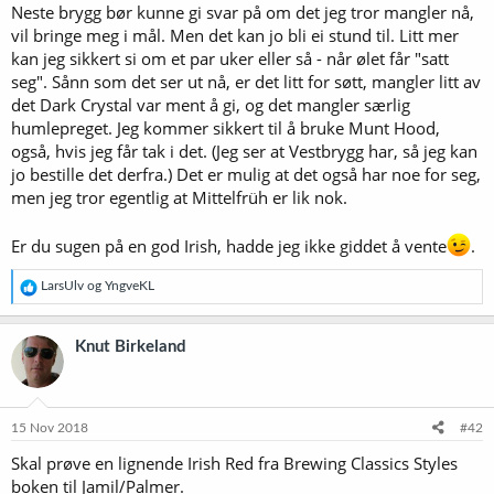
Neste brygg bør kunne gi svar på om det jeg tror mangler nå,
vil bringe meg i mål. Men det kan jo bli ei stund til. Litt mer
kan jeg sikkert si om et par uker eller så - når ølet får "satt
seg". Sånn som det ser ut nå, er det litt for søtt, mangler litt av
det Dark Crystal var ment å gi, og det mangler særlig
humlepreget. Jeg kommer sikkert til å bruke Munt Hood,
også, hvis jeg får tak i det. (Jeg ser at Vestbrygg har, så jeg kan
jo bestille det derfra.) Det er mulig at det også har noe for seg,
men jeg tror egentlig at Mittelfrüh er lik nok.
Er du sugen på en god Irish, hadde jeg ikke giddet å vente
.
R
LarsUlv
og
YngveKL
e
a
k
Knut Birkeland
s
j
o
n
e
15 Nov 2018
#42
r
Skal prøve en lignende Irish Red fra Brewing Classics Styles
:
boken til Jamil/Palmer.