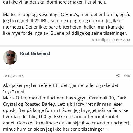
da ikke vil at det skal dominere smaken i et øl helt.
Maltet er opplagt vesentlig i O'Hara's, men det er humla, også.
Jeg beregnet til 25 IBU, som de oppgir, og da kom jeg ikke i
nærheten. Det er ikke bare bitterheten, heller, man kanskje
like mye fordelinga av IBUene på tidlige og seine tilsetninger.
Sist redigert:
17 Nov 2018
Knut Birkeland
18 Nov 2018
#46
Akk ja ser jeg har referert til det "gamle" øllet og ikke det
"nye" med
Maris Otter, mørkt münchner, havregryn, Caramalt 30, Dark
Crystal og Roasted Barley. Lett å bli forvirret når man leser
oppskrifter på lange forum tråder. Jeg brygget igår så får vi se
hvordan det blir, 100 gr. EKG kun som bitterhumle, intet
annet. Ganske lik maltbase da kanskje (hva er ørkt munchner),
minus humlen siden jeg ikke har sene tilsetninger...