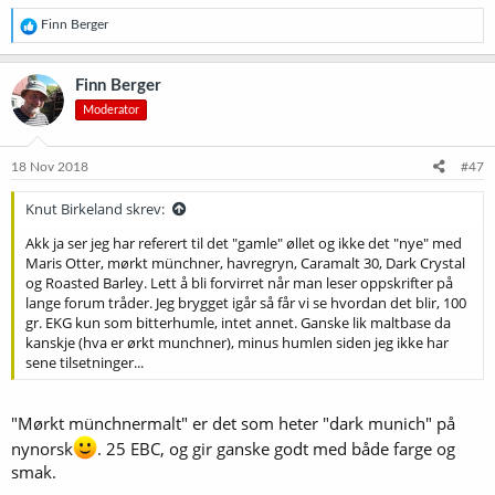
R
Finn Berger
e
a
k
Finn Berger
s
Moderator
j
o
n
e
18 Nov 2018
#47
r
:
Knut Birkeland skrev:
Akk ja ser jeg har referert til det "gamle" øllet og ikke det "nye" med
Maris Otter, mørkt münchner, havregryn, Caramalt 30, Dark Crystal
og Roasted Barley. Lett å bli forvirret når man leser oppskrifter på
lange forum tråder. Jeg brygget igår så får vi se hvordan det blir, 100
gr. EKG kun som bitterhumle, intet annet. Ganske lik maltbase da
kanskje (hva er ørkt munchner), minus humlen siden jeg ikke har
sene tilsetninger...
"Mørkt münchnermalt" er det som heter "dark munich" på
nynorsk
. 25 EBC, og gir ganske godt med både farge og
smak.