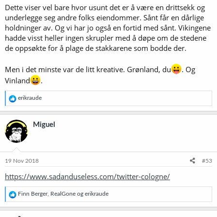
Dette viser vel bare hvor usunt det er å være en drittsekk og
underlegge seg andre folks eiendommer. Sånt får en dårlige
holdninger av. Og vi har jo også en fortid med sånt. Vikingene
hadde visst heller ingen skrupler med å døpe om de stedene
de oppsøkte for å plage de stakkarene som bodde der.
Men i det minste var de litt kreative. Grønland, du
. Og
Vinland
.
R
erikraude
e
a
k
Miguel
s
j
o
n
e
19 Nov 2018
#53
r
https://www.sadanduseless.com/twitter-cologne/
:
R
Finn Berger
,
RealGone
og
erikraude
e
a
k