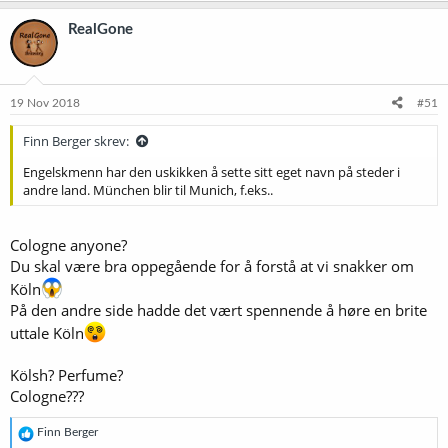
a
k
RealGone
s
j
o
n
e
19 Nov 2018
#51
r
:
Finn Berger skrev:
Engelskmenn har den uskikken å sette sitt eget navn på steder i
andre land. München blir til Munich, f.eks..
Cologne anyone?
Du skal være bra oppegående for å forstå at vi snakker om
Köln
På den andre side hadde det vært spennende å høre en brite
uttale Köln
Kölsh? Perfume?
Cologne???
R
Finn Berger
e