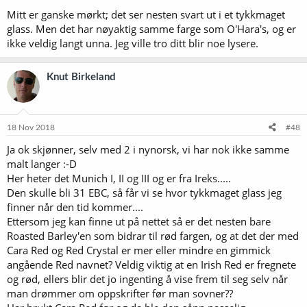
Mitt er ganske mørkt; det ser nesten svart ut i et tykkmaget
glass. Men det har nøyaktig samme farge som O'Hara's, og er
ikke veldig langt unna. Jeg ville tro ditt blir noe lysere.
Knut Birkeland
18 Nov 2018
#48
Ja ok skjønner, selv med 2 i nynorsk, vi har nok ikke samme
malt langer :-D
Her heter det Munich I, II og III og er fra Ireks.....
Den skulle bli 31 EBC, så får vi se hvor tykkmaget glass jeg
finner når den tid kommer....
Ettersom jeg kan finne ut på nettet så er det nesten bare
Roasted Barley'en som bidrar til rød fargen, og at det der med
Cara Red og Red Crystal er mer eller mindre en gimmick
angående Red navnet? Veldig viktig at en Irish Red er fregnete
og rød, ellers blir det jo ingenting å vise frem til seg selv når
man drømmer om oppskrifter før man sovner??