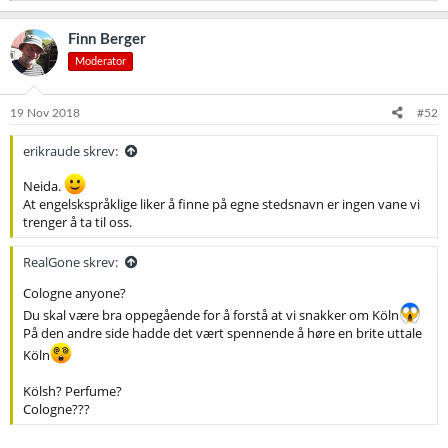
a
k
Finn Berger
s
Moderator
j
o
n
e
19 Nov 2018
#52
r
:
erikraude skrev:
Neida.
At engelskspråklige liker å finne på egne stedsnavn er ingen vane vi
trenger å ta til oss.
RealGone skrev:
Cologne anyone?
Du skal være bra oppegående for å forstå at vi snakker om Köln
På den andre side hadde det vært spennende å høre en brite uttale
Köln
Kölsh? Perfume?
Cologne???