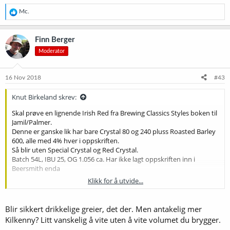
R
Mc.
e
a
k
Finn Berger
s
Moderator
j
o
n
e
16 Nov 2018
#43
r
:
Knut Birkeland skrev:
Skal prøve en lignende Irish Red fra Brewing Classics Styles boken til
Jamil/Palmer.
Denne er ganske lik har bare Crystal 80 og 240 pluss Roasted Barley
600, alle med 4% hver i oppskriften.
Så blir uten Special Crystal og Red Crystal.
Batch 54L, IBU 25, OG 1.056 ca. Har ikke lagt oppskriften inn i
Beersmith enda
Klikk for å utvide...
Oversatt til norsk og omregnet for EBC blir det da
12 kg Pale ale
0,64 kg Cara Red 50 Thomas Fawcett
Blir sikkert drikkelige greier, det der. Men antakelig mer
0,32 kg Dark Crystal 300 Thomas Fawcett
Kilkenny? Litt vanskelig å vite uten å vite volumet du brygger.
0,16 kg Roasted Barley (RB) 1450