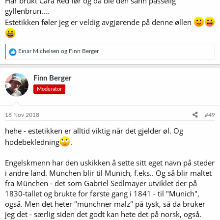
Har brukt Cara Red før og da ble den sånn passelig
gyllenbrun....
Estetikken føler jeg er veldig avgjørende på denne øllen
R
Einar Michelsen
og
Finn Berger
e
a
k
Finn Berger
s
Moderator
j
o
n
e
18 Nov 2018
#49
r
hehe - estetikken er alltid viktig når det gjelder øl. Og
:
hodebekledning
.
Engelskmenn har den uskikken å sette sitt eget navn på steder
i andre land. München blir til Munich, f.eks.. Og så blir maltet
fra München - det som Gabriel Sedlmayer utviklet der på
1830-tallet og brukte for første gang i 1841 - til "Munich",
også. Men det heter "münchner malz" på tysk, så da bruker
jeg det - særlig siden det godt kan hete det på norsk, også.