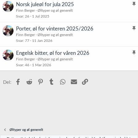
Norsk juleøl for jula 2025
l
Finn Berger
Øltyper og øl generelt
Svar
26
1 Jul 2025
i
s
Porter, øl for vinteren 2025/2026
t
l
Finn Berger
Øltyper og øl generelt
r
Svar
77
11 Jan 2026
i
e
s
t
Engelsk bitter, øl for våren 2026
t
l
Finn Berger
Øltyper og øl generelt
r
Svar
46
1 Mar 2026
i
e
s
t
t
Facebook
Reddit
Pinterest
Tumblr
WhatsApp
E-post
Link
Del:
r
e
t
Øltyper og øl generelt