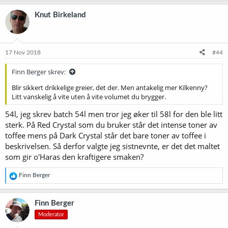
Går utfra du bruker Red og Special karamell malt for å få den lik
Knut Birkeland
favoritten, så denne blir vel litt nærmere Smithwicks enn O'Hara's?
Eller kanskje ikke denne har 60% mer RB enn din!
Håper de har disse på Polet, må prøve de...
Ser mange bruker en del Munich malt på oppskriftene sine nettet,
17 Nov 2018
#44
enkelte bare Pale, Munich og RB !
Finn Berger skrev:
Edit: ser at Kilkenny er eksportversjonen av Smithwick's
Blir sikkert drikkelige greier, det der. Men antakelig mer Kilkenny?
Litt vanskelig å vite uten å vite volumet du brygger.
54l, jeg skrev batch 54l men tror jeg øker til 58l for den ble litt
sterk. På Red Crystal som du bruker står det intense toner av
toffee mens på Dark Crystal står det bare toner av toffee i
beskrivelsen. Så derfor valgte jeg sistnevnte, er det det maltet
som gir o'Haras den kraftigere smaken?
R
Finn Berger
e
a
k
Finn Berger
s
Moderator
j
o