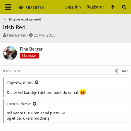
Logg inn
Registrer
Øltyper og øl generelt
Irish Red
T
S
Finn Berger
22 Mai 2015
r
t
å
a
Finn Berger
d
r
Moderator
s
t
t
d
a
a
8 Nov 2018
#41
r
t
t
o
YngveKL skrev:
e
r
Det er vel kanskje i det området du er nå?
LarsUlv skrev:
må vente til IBU'en er på plass. DA!
og et par ukers modning