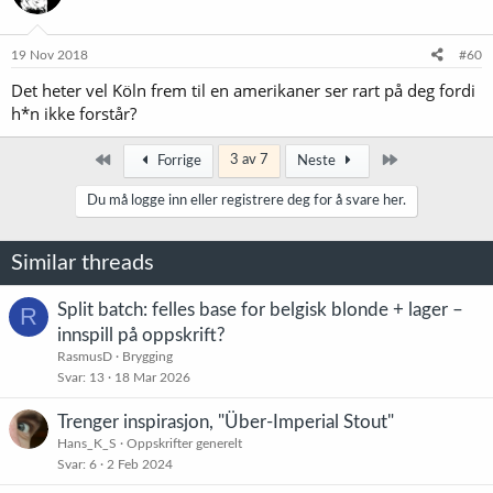
19 Nov 2018
#60
Det heter vel Köln frem til en amerikaner ser rart på deg fordi
h*n ikke forstår?
Først
Siste
3 av 7
Forrige
Neste
Du må logge inn eller registrere deg for å svare her.
Similar threads
Split batch: felles base for belgisk blonde + lager –
R
innspill på oppskrift?
RasmusD
Brygging
Svar
13
18 Mar 2026
Trenger inspirasjon, "Über-Imperial Stout"
Hans_K_S
Oppskrifter generelt
Svar
6
2 Feb 2024