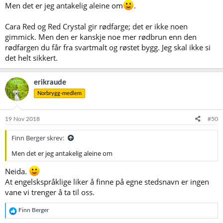
Men det er jeg antakelig aleine om
.
Cara Red og Red Crystal gir rødfarge; det er ikke noen
gimmick. Men den er kanskje noe mer rødbrun enn den
rødfargen du får fra svartmalt og røstet bygg. Jeg skal ikke si
det helt sikkert.
erikraude
Norbrygg-medlem
19 Nov 2018
#50
Finn Berger skrev:
Men det er jeg antakelig aleine om
Neida.
At engelskspråklige liker å finne på egne stedsnavn er ingen
vane vi trenger å ta til oss.
R
Finn Berger
e