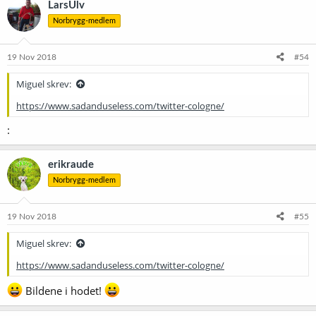
LarsUlv
s
Norbrygg-medlem
j
o
n
e
19 Nov 2018
#54
r
:
Miguel skrev:
https://www.sadanduseless.com/twitter-cologne/
:
erikraude
Norbrygg-medlem
19 Nov 2018
#55
Miguel skrev:
https://www.sadanduseless.com/twitter-cologne/
Bildene i hodet!