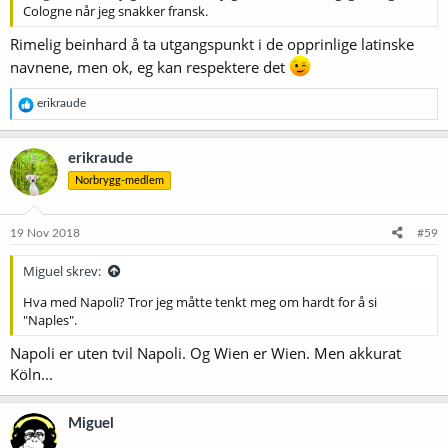
Cologne når jeg snakker fransk.
Rimelig beinhard å ta utgangspunkt i de opprinlige latinske
navnene, men ok, eg kan respektere det
R
erikraude
e
a
k
erikraude
s
Norbrygg-medlem
j
o
n
e
19 Nov 2018
#59
r
:
Miguel skrev:
Hva med Napoli? Tror jeg måtte tenkt meg om hardt for å si
"Naples".
Napoli er uten tvil Napoli. Og Wien er Wien. Men akkurat
Köln...
Miguel