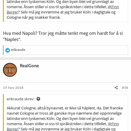
latinske enn tyskernes Köln. Og den byen blei vel grunnlagt av
romerne. Åssen stiller vi oss til språkstriden i dette tilfellet,
@Finn
Berger
? Selv må jeg innrømme at jeg bruker Köln i dagligtale og
Cologne når jeg snakker fransk.
Hva med Napoli? Tror jeg måtte tenkt meg om hardt for å si
"Naples".
R
erikraude
e
a
k
RealGone
s
j
o
n
e
19 Nov 2018
#58
r
:
erikraude skrev:
Akkurat Cologne, altså bynavnet, er ikke så håpløst, da. Det franske
navnet Cologne er tross alt ganske mye nærmere det opprinnelige
latinske enn tyskernes Köln. Og den byen blei vel grunnlagt av
romerne. Åssen stiller vi oss til språkstriden i dette tilfellet,
@Finn
Berger
? Selv må jeg innrømme at jeg bruker Köln i dagligtale og