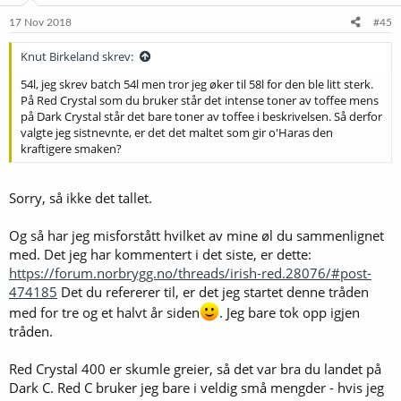
n
e
17 Nov 2018
#45
r
:
Knut Birkeland skrev:
54l, jeg skrev batch 54l men tror jeg øker til 58l for den ble litt sterk.
På Red Crystal som du bruker står det intense toner av toffee mens
på Dark Crystal står det bare toner av toffee i beskrivelsen. Så derfor
valgte jeg sistnevnte, er det det maltet som gir o'Haras den
kraftigere smaken?
Sorry, så ikke det tallet.
Og så har jeg misforstått hvilket av mine øl du sammenlignet
med. Det jeg har kommentert i det siste, er dette:
https://forum.norbrygg.no/threads/irish-red.28076/#post-
474185
Det du refererer til, er det jeg startet denne tråden
med for tre og et halvt år siden
. Jeg bare tok opp igjen
tråden.
Red Crystal 400 er skumle greier, så det var bra du landet på
Dark C. Red C bruker jeg bare i veldig små mengder - hvis jeg