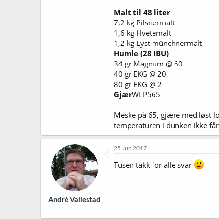
Malt til 48 liter
7,2 kg Pilsnermalt
1,6 kg Hvetemalt
1,2 kg Lyst münchnermalt
Humle (28 IBU)
34 gr Magnum @ 60
40 gr EKG @ 20
80 gr EKG @ 2
Gjær
WLP565
Meske på 65, gjære med løst lok
temperaturen i dunken ikke får
25 Jun 2017
Tusen takk for alle svar
André Vallestad