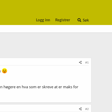
Logg inn
Registrer
Søk
#1
te
den høgere en hva som er skreve at er maks for
#2