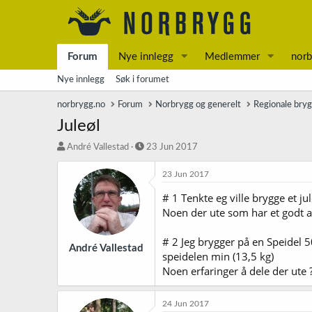
Forum
Nye innlegg
Medlemmer
norb
Nye innlegg
Søk i forumet
norbrygg.no
Forum
Norbrygg og generelt
Regionale bry
Juleøl
T
S
André Vallestad
23 Jun 2017
r
t
å
a
23 Jun 2017
d
r
# 1 Tenkte eg ville brygge et jul
s
t
t
d
Noen der ute som har et godt al
a
a
r
t
# 2 Jeg brygger på en Speidel 5
t
o
André Vallestad
speidelen min (13,5 kg)
e
Noen erfaringer å dele der ute 
r
24 Jun 2017