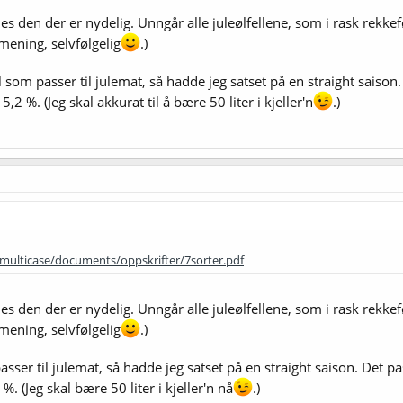
synes den der er nydelig. Unngår alle juleølfellene, som i rask rek
mening, selvfølgelig
.)
som passer til julemat, så hadde jeg satset på en straight saison. 
 5,2 %. (Jeg skal akkurat til å bære 50 liter i kjeller'n
.)
multicase/documents/oppskrifter/7sorter.pdf
synes den der er nydelig. Unngår alle juleølfellene, som i rask rek
mening, selvfølgelig
.)
ser til julemat, så hadde jeg satset på en straight saison. Det pass
%. (Jeg skal bære 50 liter i kjeller'n nå
.)