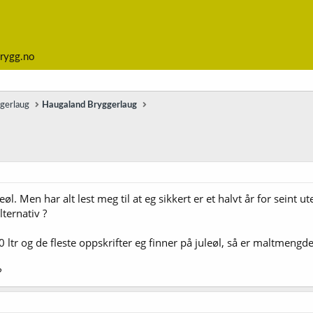
rygg.no
ggerlaug
Haugaland Bryggerlaug
eøl. Men har alt lest meg til at eg sikkert er et halvt år for seint u
ternativ ?
0 ltr og de fleste oppskrifter eg finner på juleøl, så er maltmeng
?