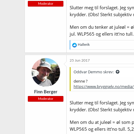
Moderator
Slutter meg til forslaget. Jeg 
krydder. (Obs! Sterkt subjektiv 
Men om du tenker at juleøl = øl 
jul. WLP565 og ellers itt'no tull.
R
Hallerik
e
a
k
25 Jun 2017
s
j
Oddvar Demmo skrev:
o
n
denne ?
e
https://www.bryggselv.no/media/
r
Finn Berger
:
Moderator
Slutter meg til forslaget. Jeg 
krydder. (Obs! Sterkt subjektiv 
Men om du at juleøl = øl som pas
WLP565 og ellers itt'no tull. 5,2 