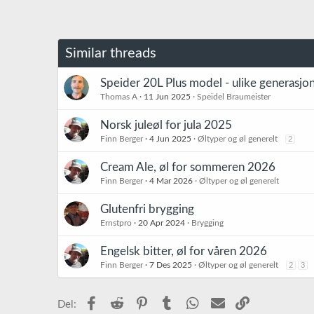
Similar threads
Speider 20L Plus model - ulike generasjo
Thomas A
11 Jun 2025
Speidel Braumeister
Norsk juleøl for jula 2025
Finn Berger
4 Jun 2025
Øltyper og øl generelt
2
Cream Ale, øl for sommeren 2026
Finn Berger
4 Mar 2026
Øltyper og øl generelt
Glutenfri brygging
Ernstpro
20 Apr 2024
Brygging
Engelsk bitter, øl for våren 2026
Finn Berger
7 Des 2025
Øltyper og øl generelt
2
3
Facebook
Reddit
Pinterest
Tumblr
WhatsApp
E-post
Link
Del: