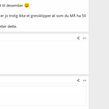
kt til desember
e er jo trolig ikke et gressklipper øl som du MÅ ha 50
tter dette.
#3
#4