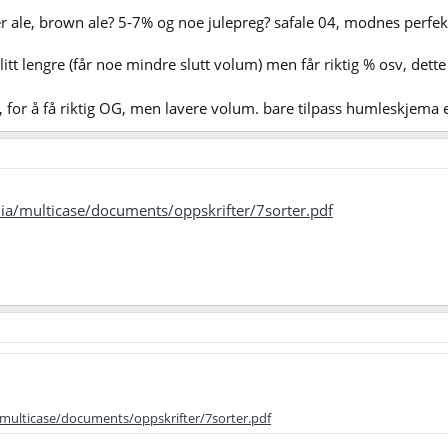
r ale, brown ale? 5-7% og noe julepreg? safale 04, modnes perfe
 litt lengre (får noe mindre slutt volum) men får riktig % osv, dett
 for å få riktig OG, men lavere volum. bare tilpass humleskjema e
a/multicase/documents/oppskrifter/7sorter.pdf
multicase/documents/oppskrifter/7sorter.pdf