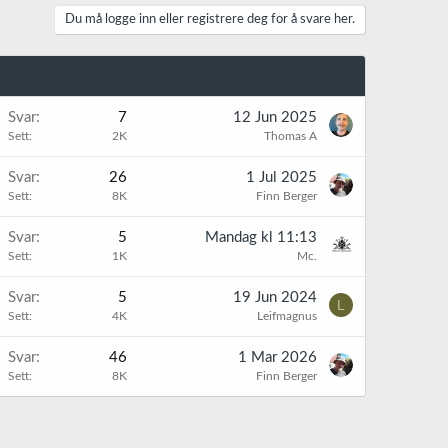
Du må logge inn eller registrere deg for å svare her.
Svar
7
12 Jun 2025
Sett
2K
Thomas A
K
Svar
26
1 Jul 2025
Sett
8K
Finn Berger
K
Svar
5
Mandag kl 11:13
Sett
1K
Mc.
Svar
5
19 Jun 2024
L
Sett
4K
Leifmagnus
K
Svar
46
1 Mar 2026
Sett
8K
Finn Berger