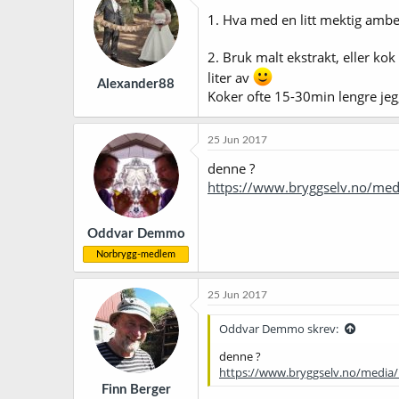
1. Hva med en litt mektig ambe
2. Bruk malt ekstrakt, eller kok
liter av
Alexander88
Koker ofte 15-30min lengre jeg,
25 Jun 2017
denne ?
https://www.bryggselv.no/medi
Oddvar Demmo
Norbrygg-medlem
25 Jun 2017
Oddvar Demmo skrev:
denne ?
https://www.bryggselv.no/media/
Finn Berger