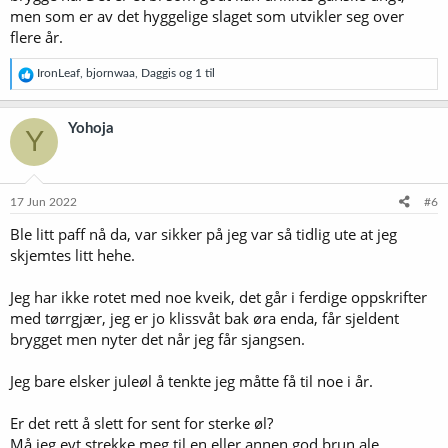
men som er av det hyggelige slaget som utvikler seg over
flere år.
R
IronLeaf
,
bjornwaa
,
Daggis
og 1 til
e
a
k
Yohoja
Y
s
j
o
n
e
17 Jun 2022
#6
r
Ble litt paff nå da, var sikker på jeg var så tidlig ute at jeg
:
skjemtes litt hehe.
Jeg har ikke rotet med noe kveik, det går i ferdige oppskrifter
med tørrgjær, jeg er jo klissvåt bak øra enda, får sjeldent
brygget men nyter det når jeg får sjangsen.
Jeg bare elsker juleøl å tenkte jeg måtte få til noe i år.
Er det rett å slett for sent for sterke øl?
Må jeg evt strekke meg til en eller annen god brun ale.