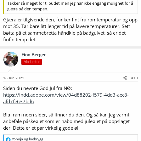
Takker så meget for tilbudet men jeg har ikke engang mulighet for å
gjære på den tempen.
Gjæra er tilgivende den, funker fint fra romtemperatur og opp
mot 35. Tar bare litt lenger tid på lavere temperaturer. Sett
bøtta på et sammebretta håndkle på badgulvet, så er det
finfin temp det.
Finn Berger
Moderator
18 Jun 2022
#13
Siden du nevnte God Jul fra NØ:
https://indd.adobe.com/view/04d88202-f579-4dd3-aec8-
afd7fe637bd6
Bla fram noen sider, så finner du den. Og så kan jeg varmt
anbefale påskeølet som er nabo med juleølet på oppslaget
der. Dette er et par virkelig gode øl.
R
Yohoja
og
loebrygg