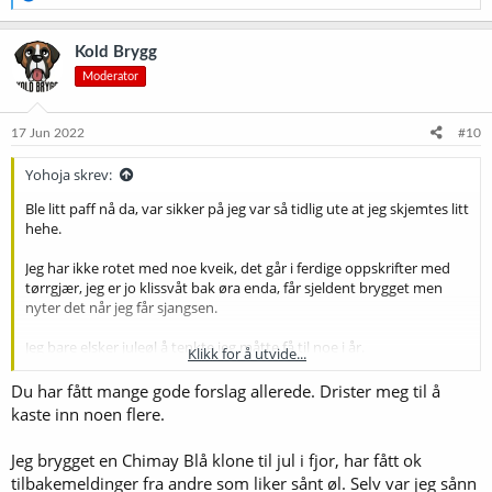
e
a
k
Kold Brygg
s
Moderator
j
o
n
e
17 Jun 2022
#10
r
:
Yohoja skrev:
Ble litt paff nå da, var sikker på jeg var så tidlig ute at jeg skjemtes litt
hehe.
Jeg har ikke rotet med noe kveik, det går i ferdige oppskrifter med
tørrgjær, jeg er jo klissvåt bak øra enda, får sjeldent brygget men
nyter det når jeg får sjangsen.
Jeg bare elsker juleøl å tenkte jeg måtte få til noe i år.
Klikk for å utvide...
Er det rett å slett for sent for sterke øl?
Du har fått mange gode forslag allerede. Drister meg til å
Må jeg evt strekke meg til en eller annen god brun ale.
kaste inn noen flere.
Jeg brygget en Chimay Blå klone til jul i fjor, har fått ok
tilbakemeldinger fra andre som liker sånt øl. Selv var jeg sånn