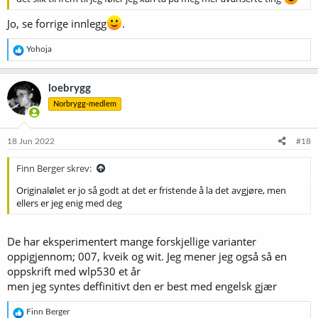
Jo, se forrige innlegg
.
R
Yohoja
e
a
k
loebrygg
s
Norbrygg-medlem
j
o
n
e
18 Jun 2022
#18
r
:
Finn Berger skrev:
Originalølet er jo så godt at det er fristende å la det avgjøre, men
ellers er jeg enig med deg
De har eksperimentert mange forskjellige varianter
oppigjennom; 007, kveik og wit. Jeg mener jeg også så en
oppskrift med wlp530 et år
men jeg syntes deffinitivt den er best med engelsk gjær
R
Finn Berger