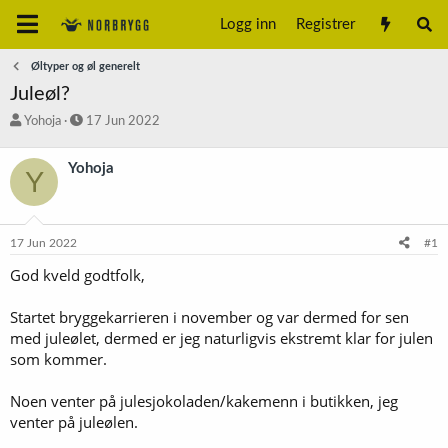
Logg inn
Registrer
Øltyper og øl generelt
Juleøl?
T
S
Yohoja
17 Jun 2022
r
t
å
a
Yohoja
Y
d
r
s
t
t
d
a
a
17 Jun 2022
#1
r
t
t
o
God kveld godtfolk,
e
r
Startet bryggekarrieren i november og var dermed for sen
med juleølet, dermed er jeg naturligvis ekstremt klar for julen
som kommer.
Noen venter på julesjokoladen/kakemenn i butikken, jeg
venter på juleølen.