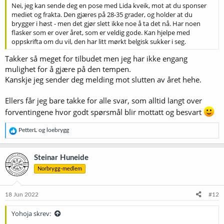
Nei, jeg kan sende deg en pose med Lida kveik, mot at du sponser
mediet og frakta. Den gjæres på 28-35 grader, og holder at du
brygger i høst - men det gjør slett ikke noe å ta det nå. Har noen
flasker som er over året, som er veldig gode. Kan hjelpe med
oppskrifta om du vil, den har litt mørkt belgisk sukker i seg.
Takker så meget for tilbudet men jeg har ikke engang
mulighet for å gjære på den tempen.
Kanskje jeg sender deg melding mot slutten av året hehe.
Ellers får jeg bare takke for alle svar, som alltid langt over
forventingene hvor godt spørsmål blir mottatt og besvart
R
PetterL
og
loebrygg
e
a
k
Steinar Huneide
s
Norbrygg-medlem
j
o
n
e
18 Jun 2022
#12
r
:
Yohoja skrev: