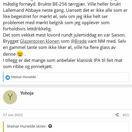
måtelig fornøyd. Brukte BE-256 tørrgjær. Ville heller brukt
Lallemand Abbaye neste gang. Uansett det er ikke alle som er
like begeistret for mørkt øl, selv om jeg ikke helt ser
problemet med mørkt belgisk som jeg opplever som
forholdsvis lettdrikkelig.
Det som vekket mest lovord rundt julemiddag en var Saison.
Brygget
Glazentoren klonen
som
@Brede
vant NM med. Selv
en gammel tante som ikke liker øl, ville ha flere glass av
denne
.
I tillegg er det mange som anbefaler klassisk IPA til feit mat
som ribbe og pinnekjøtt.
R
Steinar Huneide
e
a
k
Yohoja
Y
s
j
o
n
e
17 Jun 2022
#11
r
:
Steinar Huneide skrev: