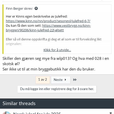
Finn Berger skrev:
Her er Kinns egen beskrivelse av Julefred:
https://www.kinn.no/nn/product/sesongol/julefred-6-7/
Du kan få den som sett:
https://www.vestbrygg.no/kinn-
bryggeri/90206/kinn-julefred-22l-ølsett
Eller så vil denne oppskrifta gi deg et øl som er til forveksling likt
originalen:
Klikk for å utvide...
OG 1.073, FG 1.020, ABV 6,7%. 30 IBU. Meske på 68 + 72 grader
Skiller den gjæren seg mye fra wlp013? Og hva med 028 i en
Malt til 32 liter etter nedkjøling (Basert på 75%
skotsk øl?
meskeeffektivtet)
Ser ikke ut til at min bryggebutikk har den du bruker.
8,80 kg Simpsons Maris Otter
0,45 kg Simpsons T50 130 EBC
Siste
0,45 kg Amber malt
1 av 2
Neste
0,23 kg Simpsons DRC 300 EBC
0,07 kg Roasted Barley
Du må logge inn eller registrere deg for å svare her.
Humle
60 gr First Gold @ 60
35 gr Fuggles @ 5
Similar threads
Gjær
Wyeast 1318 London Ale III