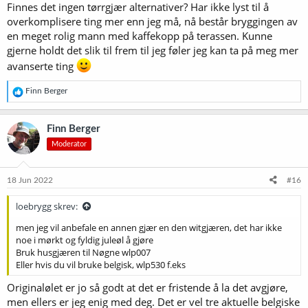
Finnes det ingen tørrgjær alternativer? Har ikke lyst til å
overkomplisere ting mer enn jeg må, nå består bryggingen av
en meget rolig mann med kaffekopp på terassen. Kunne
gjerne holdt det slik til frem til jeg føler jeg kan ta på meg mer
avanserte ting
R
Finn Berger
e
a
k
Finn Berger
s
Moderator
j
o
n
e
18 Jun 2022
#16
r
:
loebrygg skrev:
men jeg vil anbefale en annen gjær en den witgjæren, det har ikke
noe i mørkt og fyldig juleøl å gjøre
Bruk husgjæren til Nøgne wlp007
Eller hvis du vil bruke belgisk, wlp530 f.eks
Originalølet er jo så godt at det er fristende å la det avgjøre,
men ellers er jeg enig med deg. Det er vel tre aktuelle belgiske