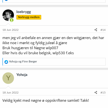
e
a
k
loebrygg
s
Norbrygg-medlem
j
o
n
e
18 Jun 2022
#14
r
men jeg vil anbefale en annen gjær en den witgjæren, det har
:
ikke noe i mørkt og fyldig juleøl å gjøre
Bruk husgjæren til Nøgne wlp007
Eller hvis du vil bruke belgisk, wlp530 f.eks
R
Yohoja
og
Finn Berger
e
a
k
Yohoja
Y
s
j
o
n
e
18 Jun 2022
#15
r
Veldig kjekt med nøgne ø oppskriftene samlet! Takk!
: