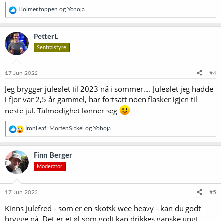
R
Holmentoppen
og
Yohoja
e
a
k
PetterL
s
Sentralstyre
j
o
n
e
17 Jun 2022
#4
r
Jeg brygger juleølet til 2023 nå i sommer…. Juleølet jeg hadde
:
i fjor var 2,5 år gammel, har fortsatt noen flasker igjen til
neste jul. Tålmodighet lønner seg
R
IronLeaf
,
MortenSickel
og
Yohoja
e
a
k
Finn Berger
s
Moderator
j
o
n
e
17 Jun 2022
#5
r
Kinns Julefred - som er en skotsk wee heavy - kan du godt
:
brygge nå. Det er et øl som godt kan drikkes ganske ungt,