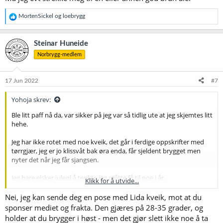
R
MortenSickel
og
loebrygg
e
a
k
Steinar Huneide
s
Norbrygg-medlem
j
o
n
e
17 Jun 2022
#7
r
:
Yohoja skrev:
Ble litt paff nå da, var sikker på jeg var så tidlig ute at jeg skjemtes litt
hehe.
Jeg har ikke rotet med noe kveik, det går i ferdige oppskrifter med
tørrgjær, jeg er jo klissvåt bak øra enda, får sjeldent brygget men
nyter det når jeg får sjangsen.
Jeg bare elsker juleøl å tenkte jeg måtte få til noe i år.
Klikk for å utvide...
Er det rett å slett for sent for sterke øl?
Nei, jeg kan sende deg en pose med Lida kveik, mot at du
Må jeg evt strekke meg til en eller annen god brun ale.
sponser mediet og frakta. Den gjæres på 28-35 grader, og
holder at du brygger i høst - men det gjør slett ikke noe å ta