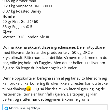
0,45 kg Amber malt
0,23 kg Simpsons DRC 300 EBC
0,07 kg Roasted Barley
Humle
60 gr First Gold @ 60
35 gr Fuggles @ 5
Gjær
Wyeast 1318 London Ale III
Du må ikke ha akkurat disse ingrediensene. De er utbyttbare
med tilsvarende fra andre produsenter. T50 og DRC er
krystallmalt. Bitterhumla er det ikke så nøye med, men om du
har, ville jeg holdt på Fuggles. Men det er heller ikke livet om
å gjøre. Så lenge du bruker engelske humler.
Denne oppskrifta er beregna sånn at jeg tar av to liter som jeg
kan bruke til karbonering (Bruker ikke alt, resten kan du bruke
til brødbaking
.) Og så blir det 25-26 liter til gjæring, og de
resterende literne er bunnfall i kjelen. Da tapper jeg klar
vørter, og slutter når det begynner å komme grums.
R
MortenSickel
og
Yohoja