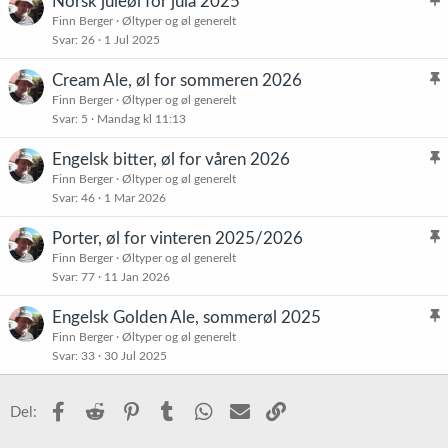
Norsk juleøl for jula 2025
l
Finn Berger
Øltyper og øl generelt
Svar
26
1 Jul 2025
i
s
Cream Ale, øl for sommeren 2026
t
l
Finn Berger
Øltyper og øl generelt
r
Svar
5
Mandag kl 11:13
i
e
s
t
Engelsk bitter, øl for våren 2026
t
l
Finn Berger
Øltyper og øl generelt
r
Svar
46
1 Mar 2026
i
e
s
t
Porter, øl for vinteren 2025/2026
t
l
Finn Berger
Øltyper og øl generelt
r
Svar
77
11 Jan 2026
i
e
s
t
Engelsk Golden Ale, sommerøl 2025
t
l
Finn Berger
Øltyper og øl generelt
r
Svar
33
30 Jul 2025
i
e
s
t
t
Facebook
Reddit
Pinterest
Tumblr
WhatsApp
E-post
Link
Del:
r
e