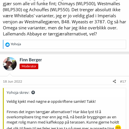
gjær som alle vil funke fint; Chimays (WLP500), Westmalles
(WLP530) og Achouffes (WLP550). Det trenger absolutt ikke
være Whitelabs' varianter, jeg er jo veldig glad i Imperials
versjon av Westmallegjæren, B48. Wyeasts er 3787. Og så har
Omega sine varianter, men de har jeg ikke overblikk over.
Lallemands Abbaye er tørrgjæralternativet, vel?
R
Yohoja
e
a
k
Finn Berger
s
Moderator
j
o
n
e
18 Jun 2022
#17
r
:
Yohoja skrev:
Veldig kjekt med nøgne ø oppskriftene samlet! Takk!
Finnes det ingen tørrgjær alternativer? Har ikke lyst til å
overkomplisere ting mer enn jeg må, nå består bryggingen av en
meget rolig mann med kaffekopp på terassen. Kunne gjerne holdt
det slik til frem til jeg føler jeg kan ta på meg mer avanserte ting