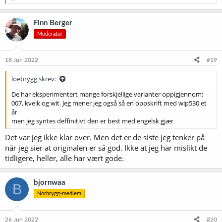
e
a
k
Finn Berger
s
Moderator
j
o
n
e
18 Jun 2022
#19
r
:
loebrygg skrev:
De har eksperimentert mange forskjellige varianter oppigjennom;
007, kveik og wit. Jeg mener jeg også så en oppskrift med wlp530 et
år
men jeg syntes deffinitivt den er best med engelsk gjær
Det var jeg ikke klar over. Men det er de siste jeg tenker på
når jeg sier at originalen er så god. Ikke at jeg har mislikt de
tidligere, heller, alle har vært gode.
bjornwaa
B
Norbrygg-medlem
26 Jun 2022
#20