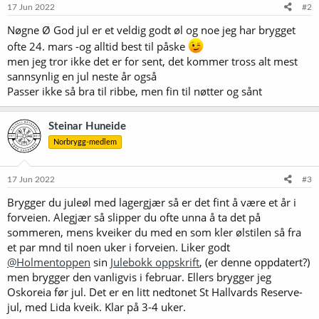
17 Jun 2022
#2
Nøgne Ø God jul er et veldig godt øl og noe jeg har brygget
ofte 24. mars -og alltid best til påske
men jeg tror ikke det er for sent, det kommer tross alt mest
sannsynlig en jul neste år også
Passer ikke så bra til ribbe, men fin til nøtter og sånt
Steinar Huneide
Norbrygg-medlem
17 Jun 2022
#3
Brygger du juleøl med lagergjær så er det fint å være et år i
forveien. Alegjær så slipper du ofte unna å ta det på
sommeren, mens kveiker du med en som kler ølstilen så fra
et par mnd til noen uker i forveien. Liker godt
@Holmentoppen
sin
Julebokk oppskrift
, (er denne oppdatert?)
men brygger den vanligvis i februar. Ellers brygger jeg
Oskoreia før jul. Det er en litt nedtonet St Hallvards Reserve-
jul, med Lida kveik. Klar på 3-4 uker.