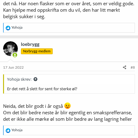
det nå. Har noen flasker som er over året, som er veldig gode.
Kan hjelpe med oppskrifta om du vil, den har litt mørkt
belgisk sukker i seg.
R
Yohoja
e
a
k
loebrygg
s
Norbrygg-medlem
j
o
n
e
17 Jun 2022
#8
r
:
Yohoja skrev:
Er det rett å slett for sent for sterke øl?
Neida, det blir godt i år også
Om det blir bedre neste år blir egentlig en smaksprefferanse,
det er ikke alle mørke øl som blir bedre av lang lagring heller
R
Yohoja
e