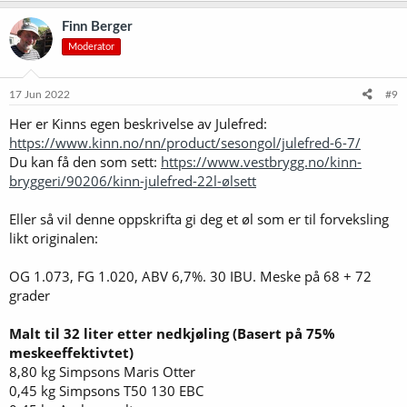
a
k
Finn Berger
s
Moderator
j
o
n
e
17 Jun 2022
#9
r
Her er Kinns egen beskrivelse av Julefred:
:
https://www.kinn.no/nn/product/sesongol/julefred-6-7/
Du kan få den som sett:
https://www.vestbrygg.no/kinn-
bryggeri/90206/kinn-julefred-22l-ølsett
Eller så vil denne oppskrifta gi deg et øl som er til forveksling
likt originalen:
OG 1.073, FG 1.020, ABV 6,7%. 30 IBU. Meske på 68 + 72
grader
Malt til 32 liter etter nedkjøling (Basert på 75%
meskeeffektivtet)
8,80 kg Simpsons Maris Otter
0,45 kg Simpsons T50 130 EBC