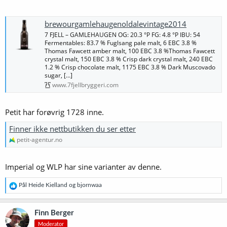
brewourgamlehaugenoldalevintage2014
7 FJELL – GAMLEHAUGEN OG: 20.3 °P FG: 4.8 °P IBU: 54
Fermentables: 83.7 % Fuglsang pale malt, 6 EBC 3.8 %
Thomas Fawcett amber malt, 100 EBC 3.8 %Thomas Fawcett
crystal malt, 150 EBC 3.8 % Crisp dark crystal malt, 240 EBC
1.2 % Crisp chocolate malt, 1175 EBC 3.8 % Dark Muscovado
sugar, […]
www.7fjellbryggeri.com
Petit har forøvrig 1728 inne.
Finner ikke nettbutikken du ser etter
petit-agentur.no
Imperial og WLP har sine varianter av denne.
R
Pål Heide Kielland
og
bjornwaa
e
a
k
Finn Berger
s
Moderator
j