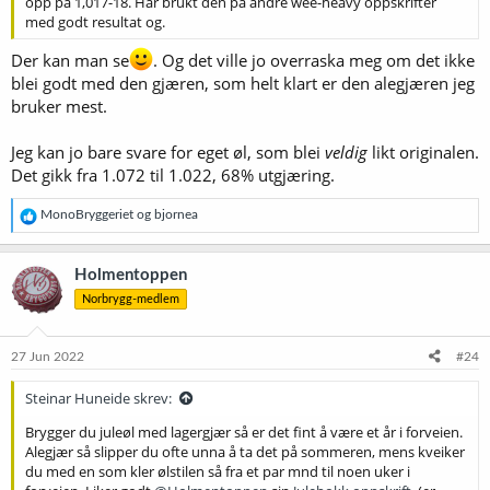
opp på 1,017-18. Har brukt den på andre wee-heavy oppskrifter
med godt resultat og.
Der kan man se
. Og det ville jo overraska meg om det ikke
blei godt med den gjæren, som helt klart er den alegjæren jeg
bruker mest.
Jeg kan jo bare svare for eget øl, som blei
veldig
likt originalen.
Det gikk fra 1.072 til 1.022, 68% utgjæring.
R
MonoBryggeriet
og
bjornea
e
a
k
Holmentoppen
s
Norbrygg-medlem
j
o
n
e
27 Jun 2022
#24
r
:
Steinar Huneide skrev:
Brygger du juleøl med lagergjær så er det fint å være et år i forveien.
Alegjær så slipper du ofte unna å ta det på sommeren, mens kveiker
du med en som kler ølstilen så fra et par mnd til noen uker i