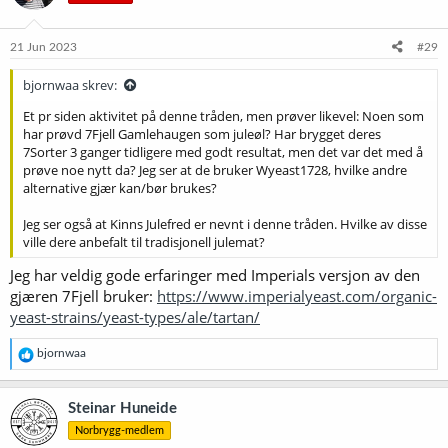
o
n
e
21 Jun 2023
#29
r
:
bjornwaa skrev:
Et pr siden aktivitet på denne tråden, men prøver likevel: Noen som
har prøvd 7Fjell Gamlehaugen som juleøl? Har brygget deres
7Sorter 3 ganger tidligere med godt resultat, men det var det med å
prøve noe nytt da? Jeg ser at de bruker Wyeast1728, hvilke andre
alternative gjær kan/bør brukes?
Jeg ser også at Kinns Julefred er nevnt i denne tråden. Hvilke av disse
ville dere anbefalt til tradisjonell julemat?
Jeg har veldig gode erfaringer med Imperials versjon av den
gjæren 7Fjell bruker:
https://www.imperialyeast.com/organic-
yeast-strains/yeast-types/ale/tartan/
R
bjornwaa
e
a
k
Steinar Huneide
s
Norbrygg-medlem
j