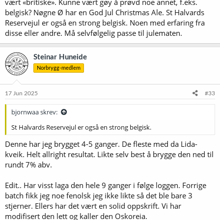
vært «britiske». Kunne vært gøy å prøvd noe annet, f.eks.
belgisk? Nøgne Ø har en God Jul Christmas Ale. St Halvards
Reservejul er også en strong belgisk. Noen med erfaring fra
disse eller andre. Må selvfølgelig passe til julematen.
Steinar Huneide
Norbrygg-medlem
17 Jun 2025
#33
bjornwaa skrev:
St Halvards Reservejul er også en strong belgisk.
Denne har jeg brygget 4-5 ganger. De fleste med da Lida-
kveik. Helt allright resultat. Likte selv best å brygge den ned til
rundt 7% abv.
Edit.. Har visst laga den hele 9 ganger i følge loggen. Forrige
batch fikk jeg noe fenolsk jeg ikke likte så det ble bare 3
stjerner. Ellers har det vært en solid oppskrift. Vi har
modifisert den lett og kaller den Oskoreia.