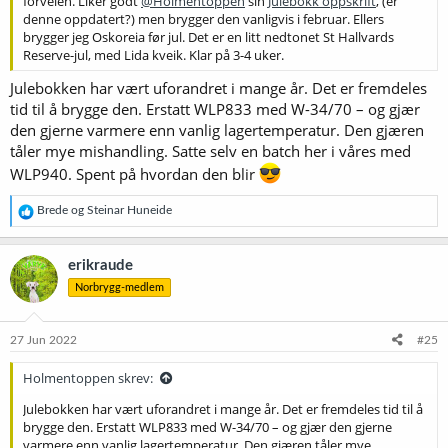
forveien. Liker godt
@Holmentoppen
sin
Julebokk oppskrift
, (er
denne oppdatert?) men brygger den vanligvis i februar. Ellers
brygger jeg Oskoreia før jul. Det er en litt nedtonet St Hallvards
Reserve-jul, med Lida kveik. Klar på 3-4 uker.
Julebokken har vært uforandret i mange år. Det er fremdeles
tid til å brygge den. Erstatt WLP833 med W-34/70 – og gjær
den gjerne varmere enn vanlig lagertemperatur. Den gjæren
tåler mye mishandling. Satte selv en batch her i våres med
WLP940. Spent på hvordan den blir
R
Brede
og
Steinar Huneide
e
a
k
erikraude
s
Norbrygg-medlem
j
o
n
e
27 Jun 2022
#25
r
:
Holmentoppen skrev:
Julebokken har vært uforandret i mange år. Det er fremdeles tid til å
brygge den. Erstatt WLP833 med W-34/70 – og gjær den gjerne
varmere enn vanlig lagertemperatur. Den gjæren tåler mye