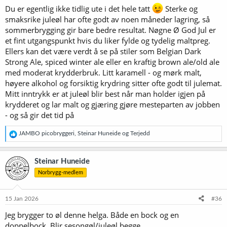
Du er egentlig ikke tidlig ute i det hele tatt
Sterke og
smaksrike juleøl har ofte godt av noen måneder lagring, så
sommerbrygging gir bare bedre resultat. Nøgne Ø God Jul er
et fint utgangspunkt hvis du liker fylde og tydelig maltpreg.
Ellers kan det være verdt å se på stiler som Belgian Dark
Strong Ale, spiced winter ale eller en kraftig brown ale/old ale
med moderat krydderbruk. Litt karamell - og mørk malt,
høyere alkohol og forsiktig krydring sitter ofte godt til julemat.
Mitt inntrykk er at juleøl blir best når man holder igjen på
krydderet og lar malt og gjæring gjøre mesteparten av jobben
- og så gir det tid på
R
JAMBO picobryggeri
,
Steinar Huneide
og
Terjedd
e
a
k
Steinar Huneide
s
Norbrygg-medlem
j
o
n
e
15 Jan 2026
#36
r
Jeg brygger to øl denne helga. Både en bock og en
:
doppelbock. Blir sesongøl/juleøl begge.