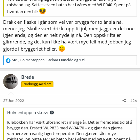
mishandling. Satte selv en batch her i våres med WLP940. Spent på
hvordan den blir
Drakk en flaske i går som vel var brygga for to år sia nå,
mener jeg. Skulle vært drikki opp til jul, men jaggu er det noe
igjen enda, og den er helt nydelig nå. Den oppskrifta er
glimrende, og det kan ikke ha vært mye feil med jobben jeg
gjorde i bryggeriet heller.
R
Mc.
,
Holmentoppen
,
Steinar Huneide
og 1 til
e
a
k
Brede
s
Norbrygg-medlem
j
o
n
e
27 Jun 2022
#26
r
:
Holmentoppen skrev:
Julebokken har vært uforandret i mange år. Det er fremdeles tid til å
brygge den. Erstatt WLP833 med W-34/70 – og gjær den gjerne
varmere enn vanlig lagertemperatur. Den gjæren tåler mye
mishandling. Satte selv en batch her i våres med WLP940. Spent på