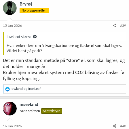
Brynsj
Norbrygg-medlem
15 Jan 2026
#39
lowland skrev:
Hva tenker dere om å tvangskarbonere og flaske øl som skal lagres.
Vil det helst gå godt?
Det er min standard metode på "store" øl, som skal lagres, og
det holder i mange år.
Bruker hjemmesnekret system med CO2 blåsing av flasker før
fylling og kapsling.
R
lowland
og
IronLeaf
e
a
k
msevland
s
NMKomiteen
Sentralstyre
j
o
n
e
16 Jan 2026
#40