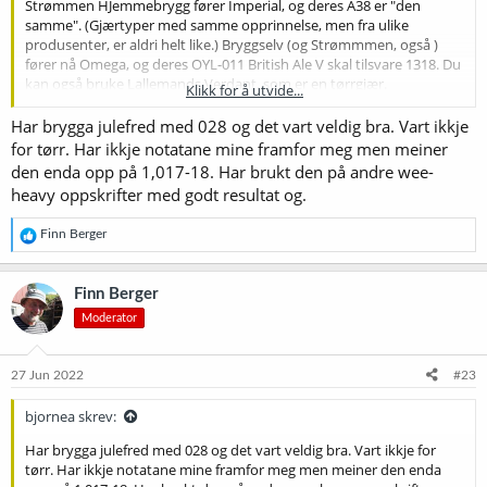
Strømmen HJemmebrygg fører Imperial, og deres A38 er "den
samme". (Gjærtyper med samme opprinnelse, men fra ulike
produsenter, er aldri helt like.) Bryggselv (og Strømmmen, også )
fører nå Omega, og deres OYL-011 British Ale V skal tilsvare 1318. Du
kan også bruke Lallemands Verdant, som er en tørrgjær.
Klikk for å utvide...
Jeg ville ikke bruke de to du nevner, og særlig ikke 028 - som forøvrig
Har brygga julefred med 028 og det vart veldig bra. Vart ikkje
er en særdeles fin gjær - fordi den gjærer godt ut. (Jeg bruker
for tørr. Har ikkje notatane mine framfor meg men meiner
Imperials versjon, A31, og jeg bruker den mye. Men altså ikke til
den enda opp på 1,017-18. Har brukt den på andre wee-
dette ølet.)
heavy oppskrifter med godt resultat og.
R
Finn Berger
e
a
k
Finn Berger
s
Moderator
j
o
n
e
27 Jun 2022
#23
r
:
bjornea skrev:
Har brygga julefred med 028 og det vart veldig bra. Vart ikkje for
tørr. Har ikkje notatane mine framfor meg men meiner den enda