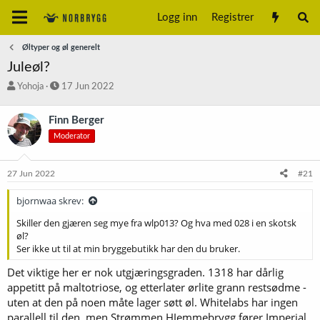
Logg inn
Registrer
Øltyper og øl generelt
Juleøl?
T
S
Yohoja
17 Jun 2022
r
t
å
a
Finn Berger
d
r
Moderator
s
t
t
d
a
a
27 Jun 2022
#21
r
t
t
o
bjornwaa skrev:
e
r
Skiller den gjæren seg mye fra wlp013? Og hva med 028 i en skotsk
øl?
Ser ikke ut til at min bryggebutikk har den du bruker.
Det viktige her er nok utgjæringsgraden. 1318 har dårlig
appetitt på maltotriose, og etterlater ørlite grann restsødme -
uten at den på noen måte lager søtt øl. Whitelabs har ingen
parallell til den, men Strømmen HJemmebrygg fører Imperial,