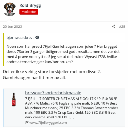
Kold Brygg
Moderator
20 Jun 2023
#28
bjornwaa skrev:
Noen som har prøvd 7Fjell Gamlehaugen som juleøl? Har brygget
deres 7Sorter 3 ganger tidligere med godt resultat, men det var det
med å prøve noe nytt da? Jeg ser at de bruker Wyeast1728, hvilke
andre alternative gjær kan/bør brukes?
Det er ikke veldig store forskjeller mellom disse 2.
Gamlehaugen har litt mer av alt.
brewour7sorterchristmasale
7 FJELL – 7 SORTER CHRISTMAS ALE OG: 17.9 °P IBU: 36 °P
ABV: 7 % Malts: 76 % Fuglsang pale malt, 6 EBC 10 % Best
Münchner malt dark, 25 EBC 3.3 % Thomas Fawcett amber
malt, 100 EBC 3.3 % Crisp Cara Gold, 120 EBC 3.3 % Best
dark caramel malt 120 EBC […]
www.7fjellbryggeri.com