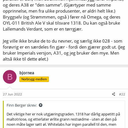
og deres A38 er "den samme". (Gjærtyper med samme
opprinnelse, men fra ulike produsenter, er aldri helt like.)
Bryggselv (og Strømmmen, også ) fører nå Omega, og deres
OYL-011 British Ale V skal tilsvare 1318. Du kan også bruke
Lallemands Verdant, som er en tørrgjær.
Jeg ville ikke bruke de to du nevner, og særlig ikke 028 - som
forøvrig er en særdeles fin gjær - fordi den gjærer godt ut. (Jeg
bruker Imperials versjon, A31, og jeg bruker den mye. Men
altså ikke til dette ølet.)
bjornea
B
Norbrygg-medlem
27 Jun 2022
#22
Finn Berger skrev:
Det viktige her er nok utgjæringsgraden. 1318 har dårlig appetitt på
maltotriose, og etterlater ørlite grann restsødme - uten at den på
noen måte lager søtt øl. Whitelabs har ingen parallell til den, men