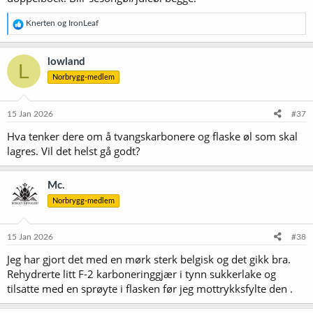
R
Knerten
og
IronLeaf
e
a
k
lowland
L
s
Norbrygg-medlem
j
o
n
e
15 Jan 2026
#37
r
Hva tenker dere om å tvangskarbonere og flaske øl som skal
:
lagres. Vil det helst gå godt?
Mc.
Norbrygg-medlem
15 Jan 2026
#38
Jeg har gjort det med en mørk sterk belgisk og det gikk bra.
Rehydrerte litt F-2 karboneringgjær i tynn sukkerlake og
tilsatte med en sprøyte i flasken før jeg mottrykksfylte den .