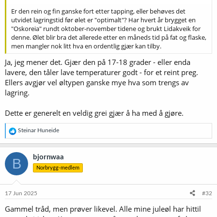
Er den rein og fin ganske fort etter tapping, eller behøves det
utvidet lagringstid før ølet er "optimalt"? Har hvert år brygget en
"Oskoreia" rundt oktober-november tidene og brukt Lidakveik for
denne. Ølet blir bra det allerede etter en måneds tid på fat og flaske,
men mangler nok litt hva en ordentlig gjær kan tilby.
Ja, jeg mener det. Gjær den på 17-18 grader - eller enda
lavere, den tåler lave temperaturer godt - for et reint preg.
Ellers avgjør vel øltypen ganske mye hva som trengs av
lagring.
Dette er generelt en veldig grei gjær å ha med å gjøre.
R
Steinar Huneide
e
a
k
bjornwaa
B
s
Norbrygg-medlem
j
o
n
e
17 Jun 2025
#32
r
Gammel tråd, men prøver likevel. Alle mine juleøl har hittil
: