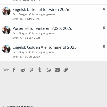
Svar
5
Mandag kl 11:13
i
e
s
t
Engelsk bitter, øl for våren 2026
t
l
Finn Berger
Øltyper og øl generelt
r
Svar
46
1 Mar 2026
i
e
s
t
Porter, øl for vinteren 2025/2026
t
l
Finn Berger
Øltyper og øl generelt
r
Svar
77
11 Jan 2026
i
e
s
t
Engelsk Golden Ale, sommerøl 2025
t
l
Finn Berger
Øltyper og øl generelt
r
Svar
33
30 Jul 2025
i
e
s
t
t
Facebook
Reddit
Pinterest
Tumblr
WhatsApp
E-post
Link
Del:
r
e
t
Øltyper og øl generelt