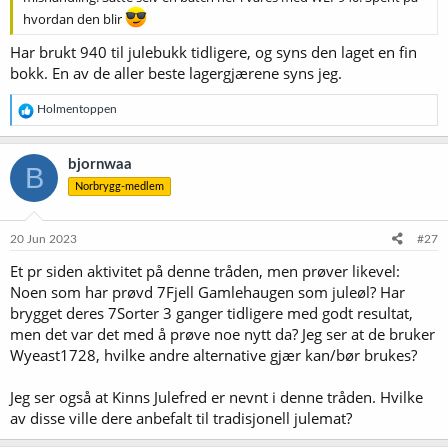
hvordan den blir
Har brukt 940 til julebukk tidligere, og syns den laget en fin
bokk. En av de aller beste lagergjærene syns jeg.
R
Holmentoppen
e
a
k
bjornwaa
B
s
Norbrygg-medlem
j
o
n
e
20 Jun 2023
#27
r
Et pr siden aktivitet på denne tråden, men prøver likevel:
:
Noen som har prøvd 7Fjell Gamlehaugen som juleøl? Har
brygget deres 7Sorter 3 ganger tidligere med godt resultat,
men det var det med å prøve noe nytt da? Jeg ser at de bruker
Wyeast1728, hvilke andre alternative gjær kan/bør brukes?
Jeg ser også at Kinns Julefred er nevnt i denne tråden. Hvilke
av disse ville dere anbefalt til tradisjonell julemat?