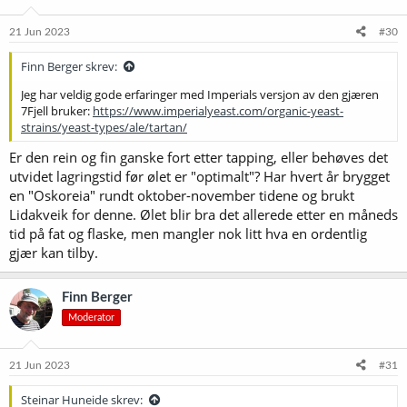
o
n
e
21 Jun 2023
#30
r
:
Finn Berger skrev:
Jeg har veldig gode erfaringer med Imperials versjon av den gjæren
7Fjell bruker:
https://www.imperialyeast.com/organic-yeast-
strains/yeast-types/ale/tartan/
Er den rein og fin ganske fort etter tapping, eller behøves det
utvidet lagringstid før ølet er "optimalt"? Har hvert år brygget
en "Oskoreia" rundt oktober-november tidene og brukt
Lidakveik for denne. Ølet blir bra det allerede etter en måneds
tid på fat og flaske, men mangler nok litt hva en ordentlig
gjær kan tilby.
Finn Berger
Moderator
21 Jun 2023
#31
Steinar Huneide skrev: