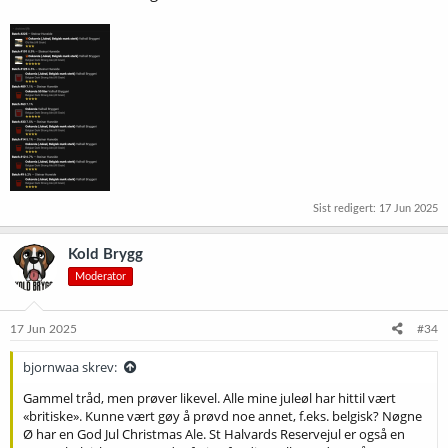
Sist redigert:
17 Jun 2025
Kold Brygg
Moderator
17 Jun 2025
#34
bjornwaa skrev:
Gammel tråd, men prøver likevel. Alle mine juleøl har hittil vært
«britiske». Kunne vært gøy å prøvd noe annet, f.eks. belgisk? Nøgne
Ø har en God Jul Christmas Ale. St Halvards Reservejul er også en