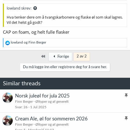
r
:
lowland skrev:
Hva tenker dere om å tvangskarbonere og flaske øl som skal lagres.
Vil det helst gå godt?
CAP on foam, og helt fulle flasker
R
lowland
og
Finn Berger
e
a
k
Først
2 av 2
Forrige
s
j
Du må logge inn eller registrere deg for å svare her.
o
n
e
Similar threads
r
:
Norsk juleøl for jula 2025
l
Finn Berger
Øltyper og øl generelt
Svar
26
1 Jul 2025
i
s
Cream Ale, øl for sommeren 2026
t
l
Finn Berger
Øltyper og øl generelt
r