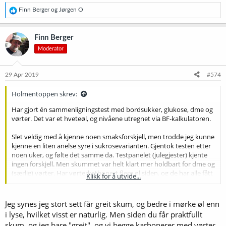
R
Finn Berger
og
Jørgen O
e
a
k
Finn Berger
s
Moderator
j
o
n
e
29 Apr 2019
#574
r
:
Holmentoppen skrev:
Har gjort én sammenligningstest med bordsukker, glukose, dme og
vørter. Det var et hveteøl, og nivåene utregnet via BF-kalkulatoren.
Slet veldig med å kjenne noen smaksforskjell, men trodde jeg kunne
kjenne en liten anelse syre i sukrosevarianten. Gjentok testen etter
noen uker, og følte det samme da. Testpanelet (julegjester) kjente
ingen forskjell. Men skummet var helt klart mer holdbart for dme og
(særlig) vørter. Har vørterkatbonert flere øl siden, og de har alle fått
Klikk for å utvide...
praktfullt skum.
Vitenskapelig og metodisk svakt, men siden det er lite stress med
Jeg synes jeg stort sett får greit skum, og bedre i mørke øl enn
vørterkarbonering vil jeg nok fortsette. 2/3 av ølene våre blir
i lyse, hvilket visst er naturlig. Men siden du får praktfullt
uansett tvangskarbonert.
skum, og jeg bare "greit", og vi begge karbonerer med vørter,