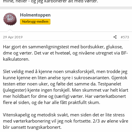
mine, heller - og jeg karbonerer alt med vørter.
Holmentoppen
Norbrygg-medlem
29 Apr 2019
#573
Har gjort én sammenligningstest med bordsukker, glukose,
dme og vørter. Det var et hveteøl, og nivåene utregnet via BF-
kalkulatoren.
Slet veldig med å kjenne noen smaksforskjell, men trodde jeg
kunne kjenne en liten anelse syre i sukrosevarianten. Gjentok
testen etter noen uker, og følte det samme da. Testpanelet
(julegjester) kjente ingen forskjell. Men skummet var helt klart
mer holdbart for dme og (særlig) vørter. Har vørterkatbonert
flere øl siden, og de har alle fått praktfullt skum.
Vitenskapelig og metodisk svakt, men siden det er lite stress
med vørterkarbonering vil jeg nok fortsette. 2/3 av ølene våre
blir uansett tvangskarbonert.