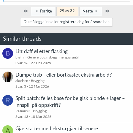
e
a
k
Først
Siste
29 av 32
Forrige
Neste
s
j
Du må logge inn eller registrere deg for å svare her.
o
n
e
Similar threads
r
:
Litt daff øl etter flasking
B
bjørni
Generelt og nybegynnerspørsmål
Svar
16
27 Des 2025
Dumpe trub - eller bortkastet ekstra arbeid?
akarlsen
Brygging
Svar
3
12 Mai 2026
Split batch: felles base for belgisk blonde + lager –
R
innspill på oppskrift?
RasmusD
Brygging
Svar
13
18 Mar 2026
Gjærstarter med ekstra gjær til senere
A