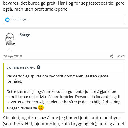
bevares, det burde gå greit. Har i og for seg testet det tidligere
også, men uten proft smakspanel.
R
Finn Berger
e
a
k
Sarge
s
j
o
n
e
29 Apr 2019
#563
r
:
cjohansen skrev:
Var derfor jeg spurte om hvorvidt dommeren i testen kjente
formålet.
Dette kan man jo også bruke som argumentasjon for å gjøre noe
som ikke har objektivt målbare fordeler. Dersom din forventning til
at vørterkarbonert øl gjør ølet bedre så er jo det en billig forbedring
av egen tilværelse
Absolutt, og det er også noe jeg har erkjent i andre hobbyer
(som f.eks. Hifi, hjemmekino, kaffebrygging etc), nemlig at det