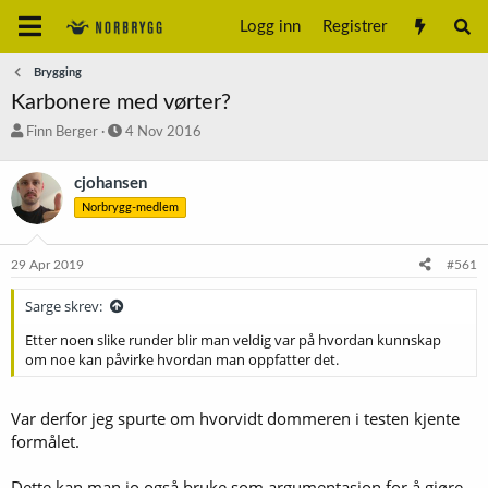
Logg inn
Registrer
Brygging
Karbonere med vørter?
T
S
Finn Berger
4 Nov 2016
r
t
å
a
cjohansen
d
r
Norbrygg-medlem
s
t
t
d
a
a
29 Apr 2019
#561
r
t
t
o
Sarge skrev:
e
r
Etter noen slike runder blir man veldig var på hvordan kunnskap
om noe kan påvirke hvordan man oppfatter det.
Var derfor jeg spurte om hvorvidt dommeren i testen kjente
formålet.
Dette kan man jo også bruke som argumentasjon for å gjøre