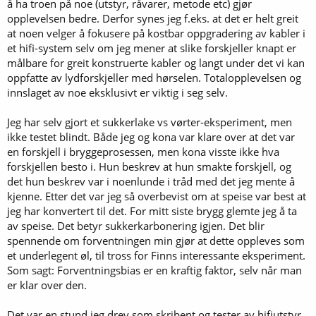
å ha troen på noe (utstyr, råvarer, metode etc) gjør
opplevelsen bedre. Derfor synes jeg f.eks. at det er helt greit
at noen velger å fokusere på kostbar oppgradering av kabler i
et hifi-system selv om jeg mener at slike forskjeller knapt er
målbare for greit konstruerte kabler og langt under det vi kan
oppfatte av lydforskjeller med hørselen. Totalopplevelsen og
innslaget av noe eksklusivt er viktig i seg selv.
Jeg har selv gjort et sukkerlake vs vørter-eksperiment, men
ikke testet blindt. Både jeg og kona var klare over at det var
en forskjell i bryggeprosessen, men kona visste ikke hva
forskjellen besto i. Hun beskrev at hun smakte forskjell, og
det hun beskrev var i noenlunde i tråd med det jeg mente å
kjenne. Etter det var jeg så overbevist om at speise var best at
jeg har konvertert til det. For mitt siste brygg glemte jeg å ta
av speise. Det betyr sukkerkarbonering igjen. Det blir
spennende om forventningen min gjør at dette oppleves som
et underlegent øl, til tross for Finns interessante eksperiment.
Som sagt: Forventningsbias er en kraftig faktor, selv når man
er klar over den.
Det var en stund jeg drev som skribent og tester av hifiutstyr.