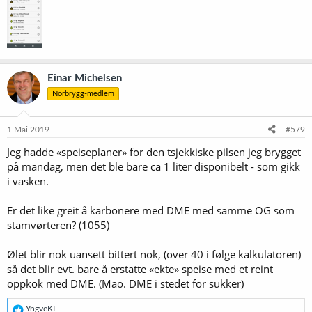
Det var forøvrig en merkverdighet ved svarene på det andre
spørsmålet. Av de 16 som svarte feil, var det bare to som valgte øl
nr. 2. Og nr. 2 og 3 var altså det samme ølet, slik at her burde
svarene ha fordelt seg nokså likt. Det kan se ut som om en eller
annen merkelig psykologisk mekanisme har vært i sving, en slags
Einar Michelsen
tilbøyelighet til å tro at det riktige svaret må ligge i ytterkanten.
Norbrygg-medlem
1 Mai 2019
#579
Jeg hadde «speiseplaner» for den tsjekkiske pilsen jeg brygget
på mandag, men det ble bare ca 1 liter disponibelt - som gikk
i vasken.
Er det like greit å karbonere med DME med samme OG som
stamvørteren? (1055)
Ølet blir nok uansett bittert nok, (over 40 i følge kalkulatoren)
så det blir evt. bare å erstatte «ekte» speise med et reint
oppkok med DME. (Mao. DME i stedet for sukker)
R
YngveKL