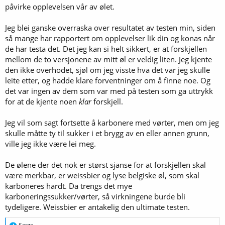
bryggeprosessen, men kona visste ikke hva forskjellen besto i. Hun
påvirke opplevelsen vår av ølet.
beskrev at hun smakte forskjell, og det hun beskrev var i noenlunde
i tråd med det jeg mente å kjenne. Etter det var jeg så overbevist om
Jeg blei ganske overraska over resultatet av testen min, siden
at speise var best at jeg har konvertert til det. For mitt siste brygg
så mange har rapportert om opplevelser lik din og konas når
glemte jeg å ta av speise. Det betyr sukkerkarbonering igjen. Det blir
spennende om forventningen min gjør at dette oppleves som et
de har testa det. Det jeg kan si helt sikkert, er at forskjellen
underlegent øl, til tross for Finns interessante eksperiment. Som
mellom de to versjonene av mitt øl er veldig liten. Jeg kjente
sagt: Forventningsbias er en kraftig faktor, selv når man er klar over
den ikke overhodet, sjøl om jeg visste hva det var jeg skulle
den.
leite etter, og hadde klare forventninger om å finne noe. Og
det var ingen av dem som var med på testen som ga uttrykk
Det var en stund jeg drev som skribent og tester av hifiutstyr. Jeg
for at de kjente noen
klar
forskjell.
var klar over dette, og jeg gjorde et poeng av å ikke lese noe om
utstyret jeg skulle teste (ut over bruksanvisninger), nettopp for å
være så subjektivt objektiv som mulig. Jeg forsøkte å unngå
Jeg vil som sagt fortsette å karbonere med vørter, men om jeg
reklame, andre omtaler og å diskutere produktene med andre før
skulle måtte ty til sukker i et brygg av en eller annen grunn,
testene var gjennomført og artikkelen skrevet. Det er utrolig
ville jeg ikke være lei meg.
vanskelig å ikke ha forventingsbias. Tester man en høyttaler, vil
allerede synet av elementene i høyttaleren danne forventning. Slikt
De ølene der det nok er størst sjanse for at forskjellen skal
er det vanskelig å unngå.
være merkbar, er weissbier og lyse belgiske øl, som skal
Beklager at jeg sporet av. Alt dette var ikke relevant til
karboneres hardt. Da trengs det mye
vørterkarbonering...
karboneringssukker/vørter, så virkningene burde bli
tydeligere. Weissbier er antakelig den ultimate testen.
R
Sarge