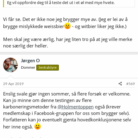
Eg vil oppfordre deg til å teste det ut i et øl med mye hvete.
Vi får se. Det er ikke noe jeg brygger mye av. (Jeg er lei av å
brygge mislykkede weissbier
- og witbier liker jeg ikke.)
Men skal jeg være ærlig, har jeg liten tro på at jeg ville merke
noe særlig der heller.
Jørgen O
Dommer
Sentralstyre
29 Apr 2019
#569
Enslig svale gjør ingen sommer, så flere forsøk er velkomne.
Kan jo minne om denne testingen av flere
karboneringsmetoder fra
@Holmentoppen
også (krever
medlemskap i Facebook-gruppen for oss som brygger selv).
Forfatteren kan jo eventuelt gjenta hovedkonklusjonene selv
her inne også.