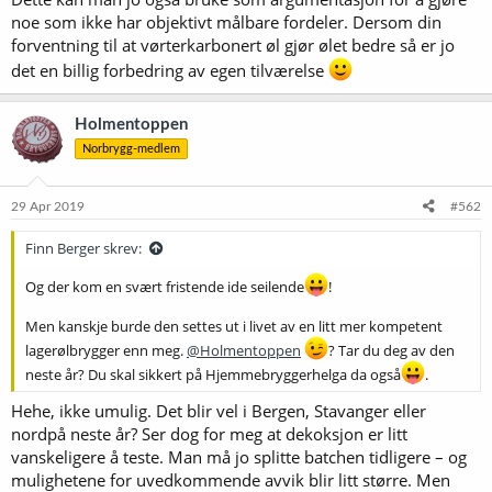
noe som ikke har objektivt målbare fordeler. Dersom din
forventning til at vørterkarbonert øl gjør ølet bedre så er jo
det en billig forbedring av egen tilværelse
Holmentoppen
Norbrygg-medlem
29 Apr 2019
#562
Finn Berger skrev:
Og der kom en svært fristende ide seilende
!
Men kanskje burde den settes ut i livet av en litt mer kompetent
lagerølbrygger enn meg.
@Holmentoppen
? Tar du deg av den
neste år? Du skal sikkert på Hjemmebryggerhelga da også
.
Hehe, ikke umulig. Det blir vel i Bergen, Stavanger eller
nordpå neste år? Ser dog for meg at dekoksjon er litt
vanskeligere å teste. Man må jo splitte batchen tidligere – og
mulighetene for uvedkommende avvik blir litt større. Men