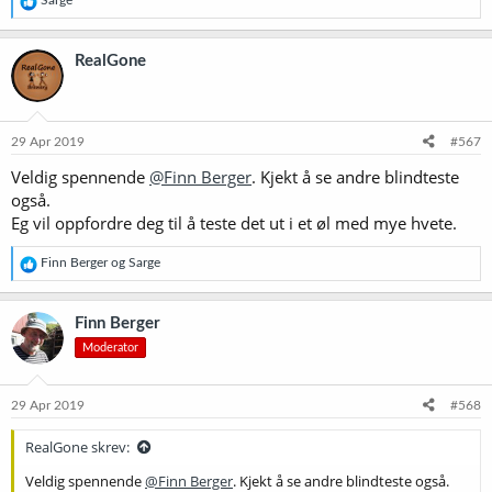
e
a
k
RealGone
s
j
o
n
e
29 Apr 2019
#567
r
Veldig spennende
@Finn Berger
. Kjekt å se andre blindteste
:
også.
Eg vil oppfordre deg til å teste det ut i et øl med mye hvete.
R
Finn Berger
og
Sarge
e
a
k
Finn Berger
s
Moderator
j
o
n
e
29 Apr 2019
#568
r
:
RealGone skrev:
Veldig spennende
@Finn Berger
. Kjekt å se andre blindteste også.