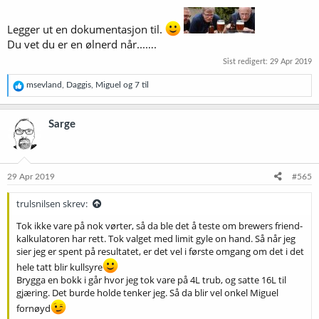
r
:
Legger ut en dokumentasjon til.
Du vet du er en ølnerd når...….
Sist redigert:
29 Apr 2019
R
msevland
,
Daggis
,
Miguel
og 7 til
e
a
k
Sarge
s
j
o
n
e
29 Apr 2019
#565
r
:
trulsnilsen skrev:
Tok ikke vare på nok vørter, så da ble det å teste om brewers friend-
kalkulatoren har rett. Tok valget med limit gyle on hand. Så når jeg
sier jeg er spent på resultatet, er det vel i første omgang om det i det
hele tatt blir kullsyre
Brygga en bokk i går hvor jeg tok vare på 4L trub, og satte 16L til
gjæring. Det burde holde tenker jeg. Så da blir vel onkel Miguel
fornøyd