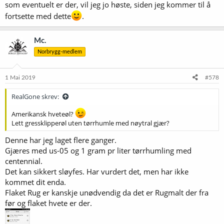
dessuten en liter eller to mer øl
.
Det
er udiskutabelt - og en veldig
som eventuelt er der, vil jeg jo høste, siden jeg kommer til å
god grunn til å holde fram med det.
fortsette med dette
.
Litt mer om undrsøkelsen:
Mc.
Deltakerne fikk et skjema de skulle fylle ut. De fikk vite at ett av de
Norbrygg-medlem
tre glassene de blei servert, inneholdt et øl som skilte seg fra det i de
to andre på ett punkt i bryggeprosessen. Spørsmålene var så:
1 Mai 2019
#578
Mener du å kunne skille ut det ene avvikende ølet?
RealGone skrev:
Hvis ja, hvilket er det avvikende ølet?
Amerikansk hveteøl?
Lett gressklipperøl uten tørrhumle med nøytral gjær?
Hvilket foretrakk du?
Denne har jeg laget flere ganger.
Hvordan skiller de to ølene seg fra hverandre?
Gjæres med us-05 og 1 gram pr liter tørrhumling med
Alle mente de kunne skjelne mellom de to ølene, men 16 av de
centennial.
tredve valgte altså feil øl. Av de 14 som valgte riktig, var det 7 som
Det kan sikkert sløyfes. Har vurdert det, men har ikke
foretrakk det sukkerkarbonerte ølet, mens like mange altså syntes
kommet dit enda.
de andre to var bedre.
Flaket Rug er kanskje unødvendig da det er Rugmalt der fra
Begrunnelsene varierte, men en del svarte at det sukkerkarbonerte
før og flaket hvete er der.
ølet var rundere og fyldigere. 4 kom ikke med noen begrunnelse. De
jeg snakket med etterpå, ga alle uttrykk for at det hadde vært veldig
vanskelig å skille.