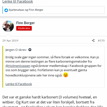
Lenke til Facebook
R
bjartenataas
og
Finn Berger
e
a
k
Finn Berger
s
Moderator
j
o
n
e
29 Apr 2019
#570
r
:
Jørgen O skrev:
Enslig svale gjør ingen sommer, så flere forsøk er velkomne. Kan jo
minne om denne testingen av flere karboneringsmetoder fra
@Holmentoppen
også (krever medlemskap i Facebook-gruppen for
oss som brygger selv). Forfatteren kan jo eventuelt gjenta
hovedkonklusjonene selv her inne også.
Lenke til Facebook
Det var et ganske hardt karbonert (3 volumes) hveteøl, en
witbier. Og Kurt sier at det var liten forskjell, bortsett fra
skummet - og forskjellen i skum kan kanskje forklare den lille