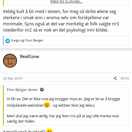
Klikk for å utvide...
Av de 30 som deltok, svarte 14 riktig, og i følge metoden
Veldig kult å bli med i testen, for meg så skilte ølene seg
brülosofene bruker, måtte 15 ha svart riktig for at resultatet skulle
sterkere i smak enn i aroma selv om forskjellene var
vært signifikant.
minimale. Syns også at det var merkelig at folk valgte nr3
istedenfor nr2 så er nok en del psykologi inni bildet.
Litt tidligere hadde min yngste, Marit og jeg gjennomført en liten
før-test, og ingen av oss tre var i stand til å kjenne noen forskjell.
R
Sarge
og
Finn Berger
Trekker jeg inn oss tre, var det altså 14 av 33 som svarte riktig.
e
a
Nå var dette nok enda mindre metodisk forsvarlig enn et
k
RealGone
gjennomsnittlig brülosof-exbeeriment, så jeg skal ikke på noen måte
s
trekke bastante konklusjoner.
j
o
En av landets beste dommere traff blink etter en kjapp runde med
n
e
lukting, og for meg indikerer det at det nok kanskje er en eller annen
30 Apr 2019
#576
r
forskjell. Men han var ikke i stand til å skjelne mellom de tre prøvene
:
på grunnlag av smak, så denne eventuelle forskjellen er i alle fall
Finn Berger skrev:
liten.
Vi får se. Det er ikke noe jeg brygger mye av. (Jeg er lei av å brygge
mislykkede weissbier
- og witbier liker jeg ikke.)
Jeg testet også - i påsyn av mange klartseende vitner - om det var
noen forskjell på skummet, og det var det ikke. Det var samme
Men skal jeg være ærlig, har jeg liten tro på at jeg ville merke noe
utseende, og samme holdbarhet, på skummet i de to glassene. Ølet
særlig der heller.
var tatt rett ut av kjøleskap, der begge flaskene hadde stått lenge.
Amerikansk hveteøl?