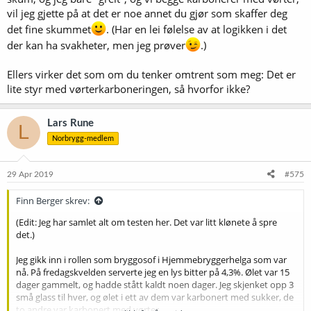
vil jeg gjette på at det er noe annet du gjør som skaffer deg
det fine skummet
. (Har en lei følelse av at logikken i det
der kan ha svakheter, men jeg prøver
.)
Ellers virker det som om du tenker omtrent som meg: Det er
lite styr med vørterkarboneringen, så hvorfor ikke?
Lars Rune
L
Norbrygg-medlem
29 Apr 2019
#575
Finn Berger skrev:
(Edit: Jeg har samlet alt om testen her. Det var litt klønete å spre
det.)
Jeg gikk inn i rollen som bryggosof i Hjemmebryggerhelga som var
nå. På fredagskvelden serverte jeg en lys bitter på 4,3%. Ølet var 15
dager gammelt, og hadde stått kaldt noen dager. Jeg skjenket opp 3
små glass til hver, og ølet i ett av dem var karbonert med sukker, de
to andre var karbonert med vørter.