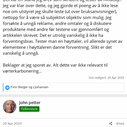
Jeg var klar over dette, og jeg gjorde et poeng av å ikke lese
noe om utstyret jeg skulle teste (ut over bruksanvisninger),
nettopp for å være så subjektivt objektiv som mulig. Jeg
forsøkte å unngå reklame, andre omtaler og å diskutere
produktene med andre før testene var gjennomført og
artikkelen skrevet. Det er utrolig vanskelig å ikke ha
forventingsbias. Tester man en høyttaler, vil allerede synet av
elementene i høyttaleren danne forventning. Slikt er det
vanskelig å unngå.
Beklager at jeg sporet av. Alt dette var ikke relevant til
vørterkarbonering...
Sist redigert:
29 Apr 2019
R
Finn Berger
og
cjohansen
e
a
k
john petter
s
Fylkesstyre
j
o
n
e
29 Apr 2019
#564