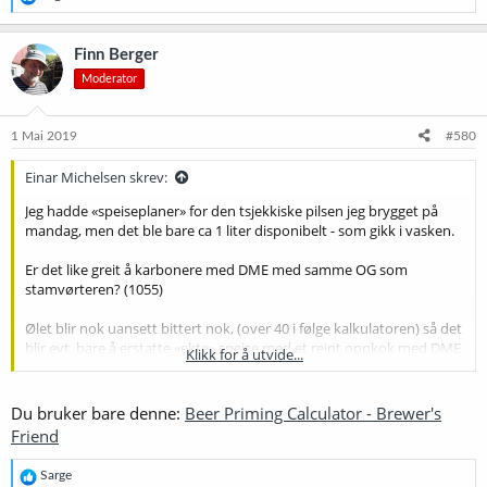
e
a
k
Finn Berger
s
Moderator
j
o
n
e
1 Mai 2019
#580
r
:
Einar Michelsen skrev:
Jeg hadde «speiseplaner» for den tsjekkiske pilsen jeg brygget på
mandag, men det ble bare ca 1 liter disponibelt - som gikk i vasken.
Er det like greit å karbonere med DME med samme OG som
stamvørteren? (1055)
Ølet blir nok uansett bittert nok, (over 40 i følge kalkulatoren) så det
blir evt. bare å erstatte «ekte» speise med et reint oppkok med DME.
Klikk for å utvide...
(Mao. DME i stedet for sukker)
Du bruker bare denne:
Beer Priming Calculator - Brewer's
Friend
R
Sarge