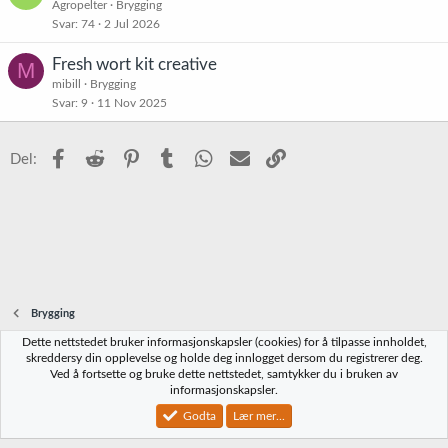
Agropelter
Brygging
Svar
74
2 Jul 2026
Fresh wort kit creative
M
mibill
Brygging
Svar
9
11 Nov 2025
Facebook
Reddit
Pinterest
Tumblr
WhatsApp
E-post
Link
Del:
Brygging
Dette nettstedet bruker informasjonskapsler (cookies) for å tilpasse innholdet,
Norbrygg-default
skreddersy din opplevelse og holde deg innlogget dersom du registrerer deg.
Ved å fortsette og bruke dette nettstedet, samtykker du i bruken av
Kontakt oss
Vilkår og regler
Personvernregler
Hjelp
Hjem
R
informasjonskapsler.
S
S
Godta
Lær mer...
®
Community platform by XenForo
© 2010-2023 XenForo Ltd.