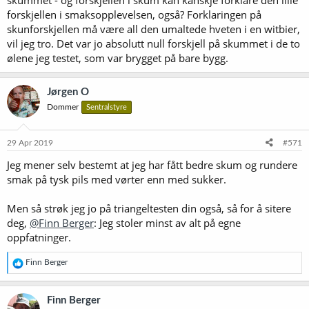
forskjellen i smaksopplevelsen, også? Forklaringen på
skunforskjellen må være all den umaltede hveten i en witbier,
vil jeg tro. Det var jo absolutt null forskjell på skummet i de to
ølene jeg testet, som var brygget på bare bygg.
Jørgen O
Dommer
Sentralstyre
29 Apr 2019
#571
Jeg mener selv bestemt at jeg har fått bedre skum og rundere
smak på tysk pils med vørter enn med sukker.
Men så strøk jeg jo på triangeltesten din også, så for å sitere
deg,
@Finn Berger
: Jeg stoler minst av alt på egne
oppfatninger.
R
Finn Berger
e
a
k
Finn Berger
s