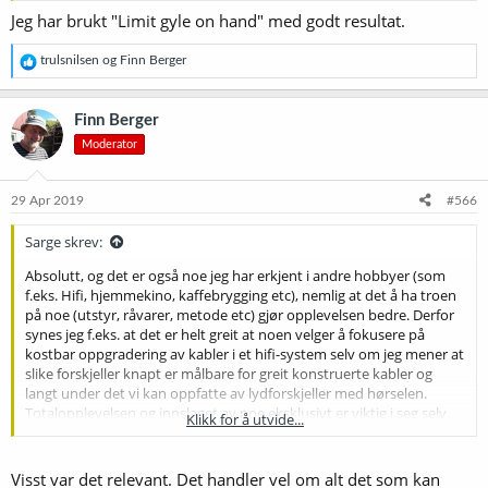
Jeg har brukt "Limit gyle on hand" med godt resultat.
R
trulsnilsen
og
Finn Berger
e
a
k
Finn Berger
s
Moderator
j
o
n
e
29 Apr 2019
#566
r
:
Sarge skrev:
Absolutt, og det er også noe jeg har erkjent i andre hobbyer (som
f.eks. Hifi, hjemmekino, kaffebrygging etc), nemlig at det å ha troen
på noe (utstyr, råvarer, metode etc) gjør opplevelsen bedre. Derfor
synes jeg f.eks. at det er helt greit at noen velger å fokusere på
kostbar oppgradering av kabler i et hifi-system selv om jeg mener at
slike forskjeller knapt er målbare for greit konstruerte kabler og
langt under det vi kan oppfatte av lydforskjeller med hørselen.
Totalopplevelsen og innslaget av noe eksklusivt er viktig i seg selv.
Klikk for å utvide...
Jeg har selv gjort et sukkerlake vs vørter-eksperiment, men ikke
testet blindt. Både jeg og kona var klare over at det var en forskjell i
Visst var det relevant. Det handler vel om alt det som kan