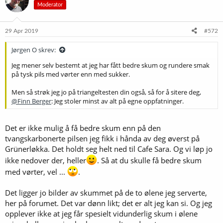
Moderator
j
o
n
e
29 Apr 2019
#572
r
:
Jørgen O skrev:
Jeg mener selv bestemt at jeg har fått bedre skum og rundere smak
på tysk pils med vørter enn med sukker.
Men så strøk jeg jo på triangeltesten din også, så for å sitere deg,
@Finn Berger
: Jeg stoler minst av alt på egne oppfatninger.
Det er ikke mulig å få bedre skum enn på den
tvangskarbonerte pilsen jeg fikk i hånda av deg øverst på
Grünerløkka. Det holdt seg helt ned til Cafe Sara. Og vi løp jo
ikke nedover der, heller
. Så at du skulle få bedre skum
med vørter, vel ...
.
Det ligger jo bilder av skummet på de to ølene jeg serverte,
her på forumet. Det var dønn likt; det er alt jeg kan si. Og jeg
opplever ikke at jeg får spesielt vidunderlig skum i ølene