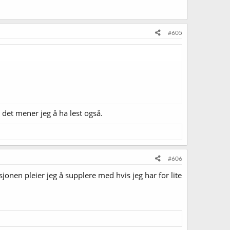
#605
, det mener jeg å ha lest også.
#606
onen pleier jeg å supplere med hvis jeg har for lite