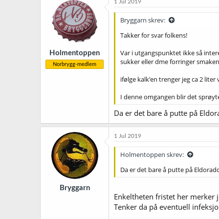
1 Jul 2019
Bryggarn skrev:
Takker for svar folkens!
Var i utgangspunktet ikke så intere
Holmentoppen
sukker eller dme forringer smaken 
Norbrygg-medlem
ifølge kalk’en trenger jeg ca 2 lite
I denne omgangen blir det sprøyt
Da er det bare å putte på Eldor
1 Jul 2019
Holmentoppen skrev:
Da er det bare å putte på Eldorado
Bryggarn
Enkeltheten fristet her merker j
Tenker da på eventuell infeksjo