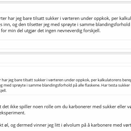
er har jeg bare tilsatt sukker i vørteren under oppkok, per kalkul
 inn, og den tilsetter jeg med sprøyte i samme blandingsforhold p
for min del utgjør det ingen nevneverdig forskjell.
har jeg bare tilsatt sukker i vørteren under oppkok, per kalkulatorens bereg
 jeg med sprøyte i samme blandingsforhold på alle flaskene. Har testa sukker
ell.
at det ikke spiller noen rolle om du karbonerer med sukker eller
e eksperiment.
t øl, og dermed vinner jeg litt i ølvolum på å karbonere med vørter