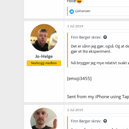
rolle
.
R
cjohansen
e
a
k
1 Jul 2019
s
j
Finn Berger skrev:
o
n
Det er sånn jeg gjør, også. Og at 
e
gjør et lite eksperiment.
r
Jo-Helge
:
Nå brygger jeg mye relativt svakt ø
Norbrygg-medlem
[emoji3455]
Sent from my iPhone using Tap
2 Jul 2019
Finn Berger skrev: