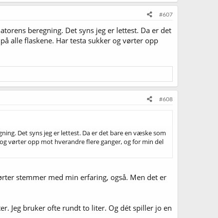
#607
atorens beregning. Det syns jeg er lettest. Da er det
å alle flaskene. Har testa sukker og vørter opp
#608
ning. Det syns jeg er lettest. Da er det bare en væske som
 og vørter opp mot hverandre flere ganger, og for min del
 vørter stemmer med min erfaring, også. Men det er
. Jeg bruker ofte rundt to liter. Og dét spiller jo en