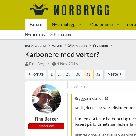
Forum
Nye innlegg
Medlemmer
norb
Nye innlegg
Søk i forumet
norbrygg.no
Forum
Ølbrygging
Brygging
Karbonere med vørter?
T
S
Finn Berger
4 Nov 2016
r
t
Forrige
1
...
29
30
31
32
Neste
å
a
d
r
s
t
1 Jul 2019
t
d
a
a
Bryggarn skrev:
r
t
Mulig dette har vært diskutert før
t
o
e
Har tenkt å teste karbonering med v
r
Finn Berger
basert på forumets samlede erfari
Moderator
Blande dme- eller sukker-løsning