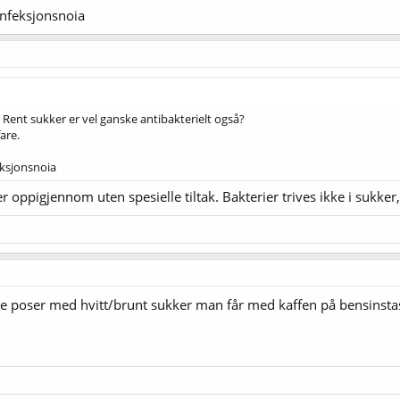
t infeksjonsnoia
. Rent sukker er vel ganske antibakterielt også?
are.
feksjonsnoia
r oppigjennom uten spesielle tiltak. Bakterier trives ikke i sukker
e poser med hvitt/brunt sukker man får med kaffen på bensinstasj