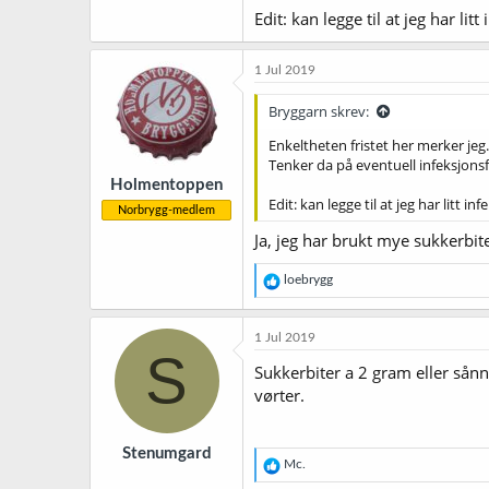
Edit: kan legge til at jeg har lit
1 Jul 2019
Bryggarn skrev:
Enkeltheten fristet her merker jeg
Tenker da på eventuell infeksjonsf
Holmentoppen
Edit: kan legge til at jeg har litt in
Norbrygg-medlem
Ja, jeg har brukt mye sukkerbite
R
loebrygg
e
a
k
1 Jul 2019
s
S
j
Sukkerbiter a 2 gram eller sånn
o
vørter.
n
e
r
Stenumgard
:
R
Mc.
e