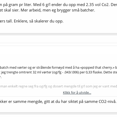
inn på gram pr liter. Med 6 g/l ender du opp med 2.35 vol Co2. Der
et skal sier. Mer arbeid, men eg brygger små batcher.
rs tall. Enklere, så skalerer du opp.
batch med vørter og er strålende fornøyd med å ha «popped that cherry.» bru
jeg trengte omtrent 32 ml vørter (og/fg - .043/.006) per 0,33 flaske. Dette st
r.
man enkelt regne seg fra og/fg og dosert mengde til g/l som jeg er vant me
Klikk for å utvide...
en det hadde vært litt interessant å kunne konvertere dette til g/l for å s
ukker er samme mengde, gitt at du har siktet på samme CO2-nivå. 