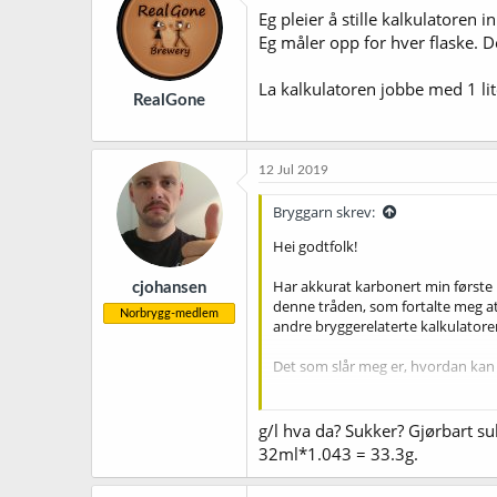
Eg pleier å stille kalkulatoren 
Eg måler opp for hver flaske. D
La kalkulatoren jobbe med 1 lite
RealGone
12 Jul 2019
Bryggarn skrev:
Hei godtfolk!
Har akkurat karbonert min første 
cjohansen
denne tråden, som fortalte meg at 
Norbrygg-medlem
andre bryggerelaterte kalkulatore
Det som slår meg er, hvordan kan 
Ikke at det er fryktelig viktig, m
sukker.
g/l hva da? Sukker? Gjørbart s
32ml*1.043 = 33.3g.