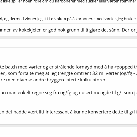
det ikke spiller noen rolle om du karbonerer med sukker eller vørter stemmer 
l, og dermed vinner jeg litt i ølvolum på å karbonere med vørter. Jeg bruker oft
 bunnen av kokekjelen er god nok grunn til å gjøre det sånn. Derf
te batch med vørter og er strålende fornøyd med å ha «popped tha
den, som fortalte meg at jeg trengte omtrent 32 ml vørter (og/fg -
jøre med diverse andre bryggerelaterte kalkulatorer.
an man enkelt regne seg fra og/fg og dosert mengde til g/l som j
, men det hadde vært litt interessant å kunne konvertere dette til