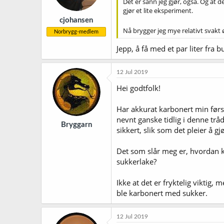
Det er sånn jeg gjør, også. Og at 
gjør et lite eksperiment.
cjohansen
Nå brygger jeg mye relativt svakt ø
Norbrygg-medlem
Jepp, å få med et par liter fra
12 Jul 2019
Hei godtfolk!
Har akkurat karbonert min førs
nevnt ganske tidlig i denne trå
Bryggarn
sikkert, slik som det pleier å g
Det som slår meg er, hvordan k
sukkerlake?
Ikke at det er fryktelig viktig
ble karbonert med sukker.
12 Jul 2019