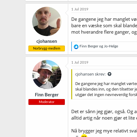
a
k
1 Jul 2019
s
j
De gangene jeg har manglet vørt
o
bare en væske som skal blandes
n
mot hverandre flere ganger, og 
e
r
cjohansen
:
R
Finn Berger
og
Jo-Helge
Norbrygg-medlem
e
a
k
1 Jul 2019
s
j
cjohansen skrev:
o
n
De gangene jeg har manglet vørter 
e
skal blandes inn, og den tilsetter
r
utgjør det ingen nevneverdig forskj
Finn Berger
:
Moderator
Det er sånn jeg gjør, også. Og 
alltid artig når noen gjør et lit
Nå brygger jeg mye relativt svak