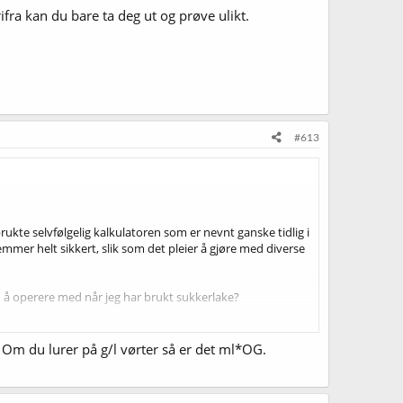
ifra kan du bare ta deg ut og prøve ulikt.
#613
kte selvfølgelig kalkulatoren som er nevnt ganske tidlig i
emmer helt sikkert, slik som det pleier å gjøre med diverse
d å operere med når jeg har brukt sukkerlake?
ammenligne med den delen av batchen som ble karbonert med
Om du lurer på g/l vørter så er det ml*OG.