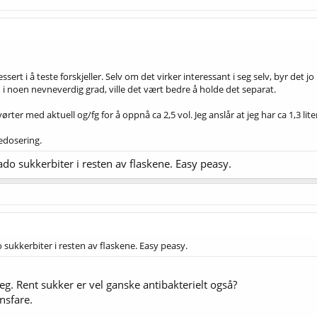
ssert i å teste forskjeller. Selv om det virker interessant i seg selv, byr det 
i noen nevneverdig grad, ville det vært bedre å holde det separat.
r vørter med aktuell og/fg for å oppnå ca 2,5 vol. Jeg anslår at jeg har ca 1,3 l
edosering.
ado sukkerbiter i resten av flaskene. Easy peasy.
 sukkerbiter i resten av flaskene. Easy peasy.
eg. Rent sukker er vel ganske antibakterielt også?
nsfare.