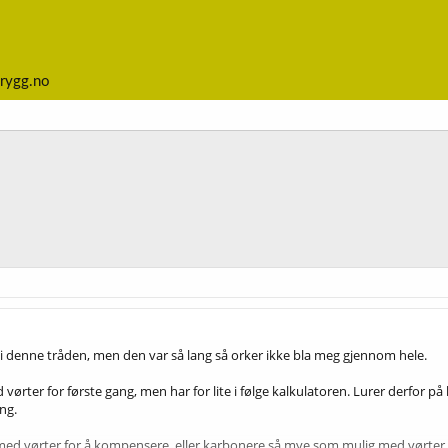
rygg.no
 i denne tråden, men den var så lang så orker ikke bla meg gjennom hele.
ørter for første gang, men har for lite i følge kalkulatoren. Lurer derfor på 
ng.
 med vørter for å kompensere, eller karbonere så mye som mulig med vørte