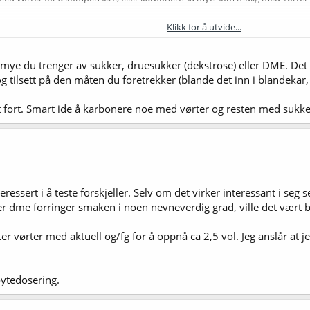
Klikk for å utvide...
 mye du trenger av sukker, druesukker (dekstrose) eller DME. Det 
 tilsett på den måten du foretrekker (blande det inn i blandekar, e
itt fort. Smart ide å karbonere noe med vørter og resten med sukker
ressert i å teste forskjeller. Selv om det virker interessant i seg s
er dme forringer smaken i noen nevneverdig grad, ville det vært b
iter vørter med aktuell og/fg for å oppnå ca 2,5 vol. Jeg anslår at j
ytedosering.