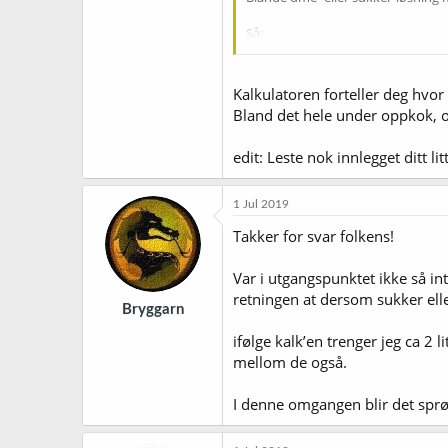
Så:
sukker eller dme?
Kalkulatoren forteller deg hvor
Og
Bland det hele under oppkok, og
Blande i vørter eller ikke?
edit: Leste nok innlegget ditt l
Takker for svar.
1 Jul 2019
Takker for svar folkens!
Var i utgangspunktet ikke så inte
retningen at dersom sukker ell
Bryggarn
ifølge kalk’en trenger jeg ca 2 l
mellom de også.
I denne omgangen blir det sprø