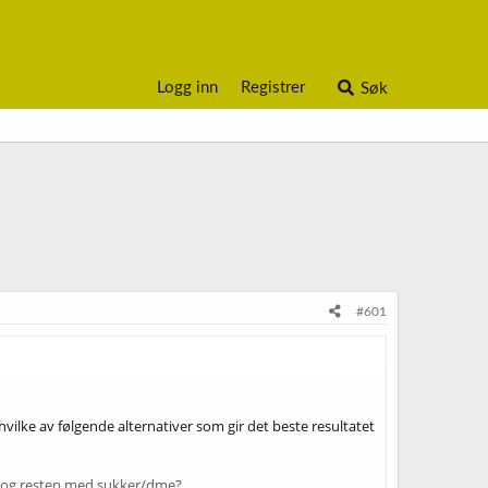
Logg inn
Registrer
Søk
#601
hvilke av følgende alternativer som gir det beste resultatet
r og resten med sukker/dme?