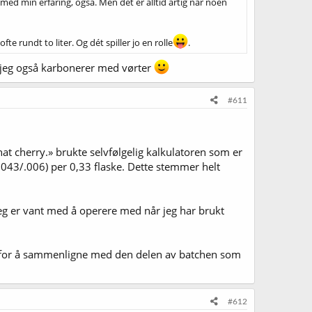
med min erfaring, også. Men det er alltid artig når noen
e rundt to liter. Og dét spiller jo en rolle
.
or jeg også karbonerer med vørter
#611
t cherry.» brukte selvfølgelig kalkulatoren som er
 .043/.006) per 0,33 flaske. Dette stemmer helt
eg er vant med å operere med når jeg har brukt
 g/l for å sammenligne med den delen av batchen som
#612