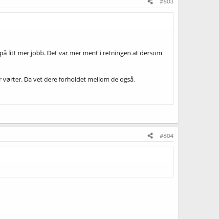
#603
jo på litt mer jobb. Det var mer ment i retningen at dersom
iter vørter. Da vet dere forholdet mellom de også.
#604