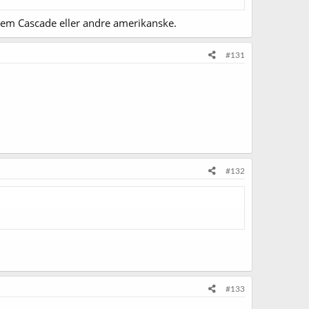
 Glem Cascade eller andre amerikanske.
#131
#132
#133