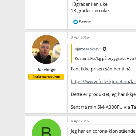
13grader i en uke
18 grader i en uke
R
Panerai
e
a
k
3 Apr 2016
s
j
BjarteM skrev:
o
n
Koster 29kr/kg på bryggselv. Hva 
e
r
Fant ikke prisen sån her å nå
Jo-Helge
:
Norbrygg-medlem
https://www.felleskjopet.no/l
Dette er produktet, eg har ikk
Sent fra min SM-A300FU via Ta
4 Apr 2016
B
Jeg har en corona-klon stående 