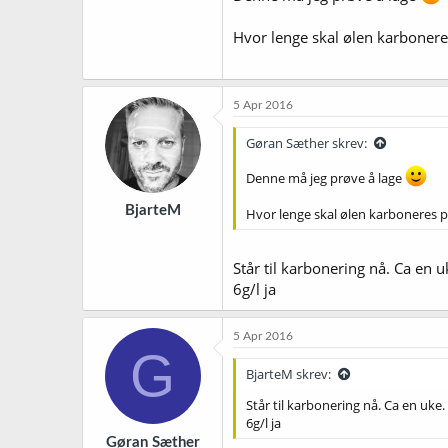
Hvor lenge skal ølen karbonere
5 Apr 2016
Gøran Sæther skrev:
Denne må jeg prøve å lage
BjarteM
Hvor lenge skal ølen karboneres p
Står til karbonering nå. Ca en u
6g/l ja
5 Apr 2016
G
BjarteM skrev:
Står til karbonering nå. Ca en uke.
6g/l ja
Gøran Sæther