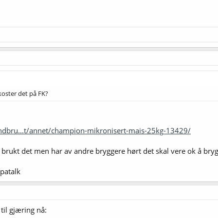
koster det på FK?
andbru...t/annet/champion-mikronisert-mais-25kg-13429/
je brukt det men har av andre bryggere hørt det skal vere ok å br
patalk
til gjæring nå: