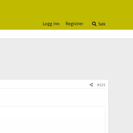
Logg inn
Registrer
Søk
#121