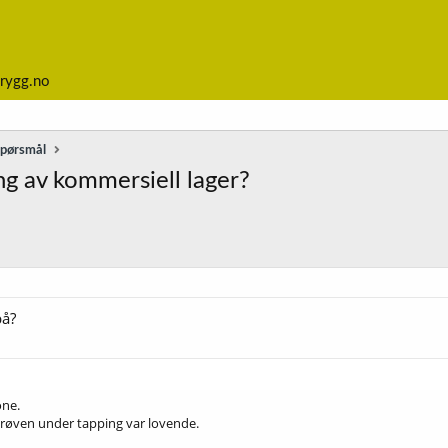
rygg.no
spørsmål
ng av kommersiell lager?
på?
one.
prøven under tapping var lovende.