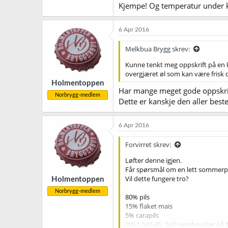
Kjempe! Og temperatur under 
6 Apr 2016
Melkbua Brygg skrev:
Kunne tenkt meg oppskrift på en k
overgjæret øl som kan være frisk
Holmentoppen
Har mange meget gode oppskrift
Norbrygg-medlem
Dette er kanskje den aller best
6 Apr 2016
Forvirret skrev:
Løfter denne igjen.
Får spørsmål om en lett sommerpi
Vil dette fungere tro?
Holmentoppen
Norbrygg-medlem
80% pils
15% flaket mais
5% carapils
OG 1.042-45, 2g/l Hersbrucker på