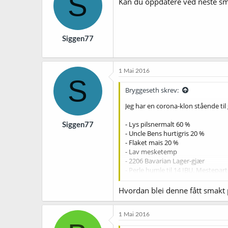
S
Kan du oppdatere ved neste sm
Siggen77
1 Mai 2016
S
Bryggeseth skrev:
Jeg har en corona-klon stående til
- Lys pilsnermalt 60 %
Siggen77
- Uncle Bens hurtigris 20 %
- Flaket mais 20 %
- Lav mesketemp
- 2206 Bavarian Lager-gjær
- Perle humle til 14 IBU. Mestepart
Gjæret på rundt 9-10 grader de førs
Hvordan blei denne fått smakt
Regner med den snart er ferdig utgj
1 Mai 2016