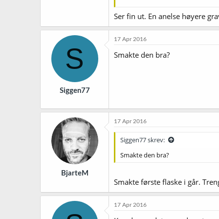
Eller
gjøre et forsøk med f eks Cascad
Ser fin ut. En anelse høyere gr
Kom med innspill, er usikker nå.
17 Apr 2016
S
Smakte den bra?
Siggen77
17 Apr 2016
Siggen77 skrev:
Smakte den bra?
BjarteM
Smakte første flaske i går. Tren
17 Apr 2016