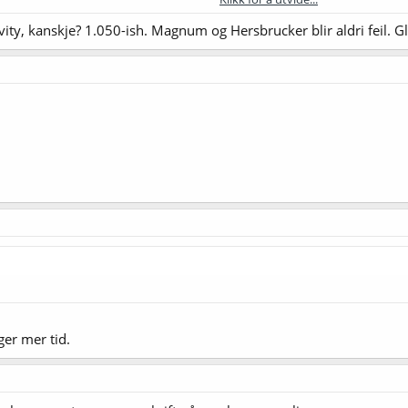
e både som smak og bitterhumle evt annen av denne typen?
avity, kanskje? 1.050-ish. Magnum og Hersbrucker blir aldri feil.
ger mer tid.