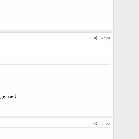
#124
ygge med
#125