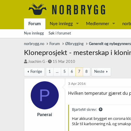
Forum
Nye innlegg
Medlemmer
norb
Nye innlegg
Søk i forumet
norbrygg.no
Forum
Ølbrygging
Generelt og nybegynner
Kloneprosjekt - mesterskap i kloni
T
S
Joachim G
15 Mar 2010
r
t
Forrige
1
...
5
6
7
8
Neste
å
a
d
r
s
t
3 Apr 2016
P
t
d
Hvilken temperatur gjæret du 
a
a
r
t
t
o
BjarteM skrev:
e
r
Panerai
Har akkurat brygget en corona kl
Står til karbonering nå, og smaks