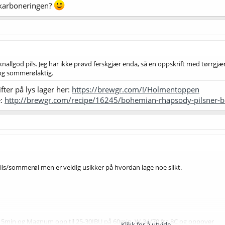
karboneringen?
nallgod pils. Jeg har ikke prøvd ferskgjær enda, så en oppskrift med tørrgj
 og sommerølaktig.
er på lys lager her:
https://brewgr.com/!/Holmentoppen
e:
http://brewgr.com/recipe/16245/bohemian-rhapsody-pilsner-bo
ls/sommerøl men er veldig usikker på hvordan lage noe slikt.
 15min og Magnum opp til 25-30IBU på 60min, W-34/70 fra 8C og oppover
Klikk for å utvide...