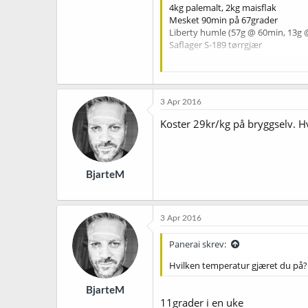
4kg palemalt, 2kg maisflak
Mesket 90min på 67grader
Liberty humle (57g @ 60min, 13g 
Saflager S-189 tørrgjær
Endte på 6%
3 Apr 2016
Koster 29kr/kg på bryggselv. H
BjarteM
3 Apr 2016
Panerai skrev:
Hvilken temperatur gjæret du på?
BjarteM
11grader i en uke