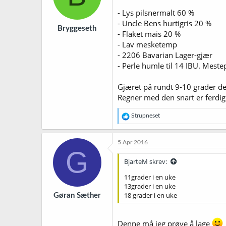
- Lys pilsnermalt 60 %
- Uncle Bens hurtigris 20 %
Bryggeseth
- Flaket mais 20 %
- Lav mesketemp
- 2206 Bavarian Lager-gjær
- Perle humle til 14 IBU. Meste
Gjæret på rundt 9-10 grader de f
Regner med den snart er ferdig u
R
Strupneset
e
a
k
5 Apr 2016
s
G
j
BjarteM skrev:
o
n
11grader i en uke
e
13grader i en uke
r
18 grader i en uke
Gøran Sæther
:
Denne må jeg prøve å lage