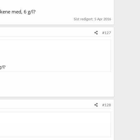
skene med, 6 g/l?
Sist redigert:
5 Apr 2016
#127
/l?
#128