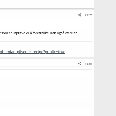
#129
ær som er utprøvd er å foretrekke. Kan også være en
hemian-pilsener-recipe?public=true
#130