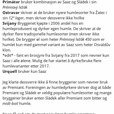
Primátor
bruker kombinasjon av Saaz og Sládek i sin
Prémiový ležák
Ostravar
skriver at de bruker nyere humlesorter fra Žatec i
sin
12° lager
, men skriver dessverre ikke hvilke
Svijany
Bryggeriet kjøpte i 2006 andel hos en
humleprodusent og dyrker egen humle. De skriver at de
dyrker flere tradisjonelle humlesorter (men skriver ikke
hvilke). De brygger øl som heter
Prémiový ležák 450
som er
humlet kun med gammel variant av Saaz som heter Osvaldův
klon.
*edit* - fant en brosjyre fra Svijany fra 2017 som nevner kun
Saaz i alle ølene. Mulig de har startet å dyrke/bruke flere
humlevarianter etter 2017.
Urquell
bruker kun Saaz
Jeg klarte dessverre ikke å finne bryggerier som nevner bruk
av Premiant. Foreningen av humledyrkere skriver dog at både
Premiant og Sládek er veldig populære humlesorter og mange
bryggerier bruker enten Sládek aller Premiant som bitter og
midt-boil
humle.