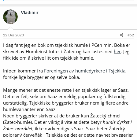
e
a
k
Vladimir
s
j
o
n
e
22 Des 2020
#52
r
I dag fant jeg en bok om tsjekkisk humle i PCen min. Boka er
:
skrevet av Humleinstituttet i Žatec og kan lastes ned
her
. Jeg
fikk ide om å skrive litt om tsjekkisk humle.
Infoen kommer fra
Foreningen av humledyrkere i Tsjekkia
,
forskjellige bryggerier og selve boka.
Mange mener at det eneste rette i en tsjekkisk lager er Saaz.
Dette er feil, selv om Saaz er veldig populær og fullstendig
uerstattelig. Tsjekkiske bryggerier bruker nemlig flere andre
humlevarianter enn Saaz.
Noen bryggerier skriver at de bruker kun Žatecký chmel
(Žatec-humle). Det er viktig å vite at dette betyr
humle dyrket i
Žatec-området
, ikke nødvendigvis Saaz. Saaz heter Žatecký
poloraný červeňák i Tsjekkia og det er dette navnet bryggerier