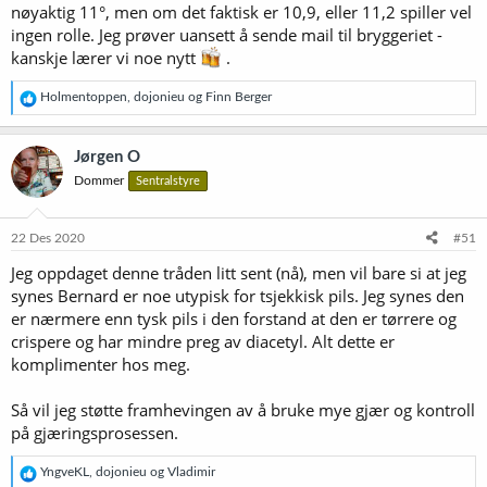
nøyaktig 11°, men om det faktisk er 10,9, eller 11,2 spiller vel
ingen rolle. Jeg prøver uansett å sende mail til bryggeriet -
kanskje lærer vi noe nytt
.
R
Holmentoppen
,
dojonieu
og
Finn Berger
e
a
k
Jørgen O
s
Dommer
Sentralstyre
j
o
n
e
22 Des 2020
#51
r
Jeg oppdaget denne tråden litt sent (nå), men vil bare si at jeg
:
synes Bernard er noe utypisk for tsjekkisk pils. Jeg synes den
er nærmere enn tysk pils i den forstand at den er tørrere og
crispere og har mindre preg av diacetyl. Alt dette er
komplimenter hos meg.
Så vil jeg støtte framhevingen av å bruke mye gjær og kontroll
på gjæringsprosessen.
R
YngveKL
,
dojonieu
og
Vladimir