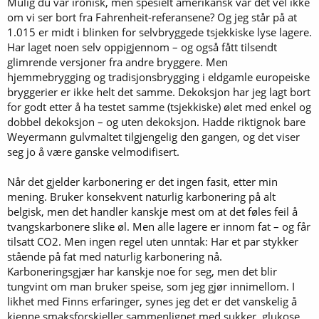
Mulig du var ironisk, men spesielt amerikansk var det vel ikke
Hvem av dere karbonere Bohemian i flasker? Bruker dere F2 +
Sukker? Jeg må lese meg opp på dette med flasker og CO2. Tips?
om vi ser bort fra Fahrenheit-referansene? Og jeg står på at
1.015 er midt i blinken for selvbryggede tsjekkiske lyse lagere.
Har laget noen selv oppigjennom – og også fått tilsendt
glimrende versjoner fra andre bryggere. Men
hjemmebrygging og tradisjonsbrygging i eldgamle europeiske
bryggerier er ikke helt det samme. Dekoksjon har jeg lagt bort
for godt etter å ha testet samme (tsjekkiske) ølet med enkel og
dobbel dekoksjon – og uten dekoksjon. Hadde riktignok bare
Weyermann gulvmaltet tilgjengelig den gangen, og det viser
seg jo å være ganske velmodifisert.
Når det gjelder karbonering er det ingen fasit, etter min
mening. Bruker konsekvent naturlig karbonering på alt
belgisk, men det handler kanskje mest om at det føles feil å
tvangskarbonere slike øl. Men alle lagere er innom fat – og får
tilsatt CO2. Men ingen regel uten unntak: Har et par stykker
stående på fat med naturlig karbonering nå.
Karboneringsgjær har kanskje noe for seg, men det blir
tungvint om man bruker speise, som jeg gjør innimellom. I
likhet med Finns erfaringer, synes jeg det er det vanskelig å
kjenne smaksforskjeller sammenlignet med sukker, glukose