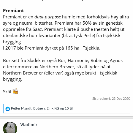
Premiant
Premiant er en
dual-purpose
humle med forholdsvis høy alfra
syre og neutral bitterhet. Premiant har 50% av sin genetisk
opprinelse fra Saaz. Premiant klarte å pushe (nesten helt) ut
utenlandske humlevarianter (bl. a. tysk Perle) fra tsjekkisk
brygging.
I 2017 ble Premiant dyrket på 165 ha i Tsjekkia.
Bortsett fra Sládek er også Bor, Harmonie, Rubín og Agnus
etterkommere av Northern Brewer, så alt tyder på at
Northern Brewer er (eller var) også mye brukt i tsjekkisk
brygging.
Skål
Sist redigert:
23 Des 2020
R
Petter Mandt
,
Botnen
,
Eirik KG
og 15 til
e
a
k
Vladimir
s
j