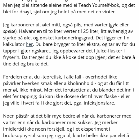
Men jeg blei sittende aleine med ei Teach Yourself-bok, og det
blei for drøyt, sjøl om jeg holdt på med det en vinter.
Jeg karbonerer alt ølet mitt, også pils, med vørter (
gyle
eller
speise
). Halvannen til to liter vørter til 25 liter, litt avhengig av
styrke på ølet og ønsket karboneringsgrad. Det ligger en fin
kalkulator
her
. Du bare brygger to liter ekstra, og tar av før du
tapper i gjæringskaret. Jeg oppbevarer det i juice-flasker i
fryser'n. Da trenger du ikke å koke det opp igjen; det er bare å
tine det og bruke det.
Fordelen er at du -teoretisk, i alle fall - overhodet ikke
påvirker hverken smak eller alkholinnhold - og at du får litt
mer øl, ikke minst. Men det forutsetter at du blander det inn i
ølet før tapping; du kan ikke dosere det til hver flaske - eller
jeg ville i hvert fall ikke gjort det, pga. infeksjonsfare.
Noen påstår at det blir mye bedre øl når du karbonerer med
vørter enn når du karbonerer med sukker. Jeg merker
imidlertid ikke noen forskjell, og i et eksperiment i
brülosophy-stil som jeg rigga til, klarte heller ikke panelet å