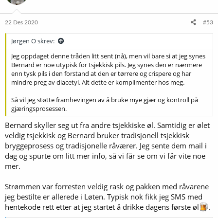
o
n
e
22 Des 2020
#53
r
:
Jørgen O skrev:
Jeg oppdaget denne tråden litt sent (nå), men vil bare si at jeg synes
Bernard er noe utypisk for tsjekkisk pils. Jeg synes den er nærmere
enn tysk pils i den forstand at den er tørrere og crispere og har
mindre preg av diacetyl. Alt dette er komplimenter hos meg.
Så vil jeg støtte framhevingen av å bruke mye gjær og kontroll på
gjæringsprosessen.
Bernard skyller seg ut fra andre tsjekkiske øl. Samtidig er ølet
veldig tsjekkisk og Bernard bruker tradisjonell tsjekkisk
bryggeprosess og tradisjonelle råværer. Jeg sente dem mail i
dag og spurte om litt mer info, så vi får se om vi får vite noe
mer.
Strømmen var forresten veldig rask og pakken med råvarene
jeg bestilte er allerede i Løten. Typisk nok fikk jeg SMS med
hentekode rett etter at jeg startet å drikke dagens første øl
.