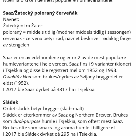
Noen få ord om de mest populære humlevariantene:
Saaz/Žatecký poloraný červeňák
Navnet:
Žatecký = fra Žatec
poloraný = middels tidlig (modner middels tidlig i sessongen)
červeňák - červená betyr rød, navnet beskriver rødaktig farge
av stengelen
Saaz er en av edelhumlene og er nr.2 av de mest populære
humlevariantene i hele verden. Saaz fins i 9 varianter (kloner)
i Tsjekkia og disse ble registrert mellom 1952 og 1993.
Osvaldův klon
som brukes/dyrkes av Svijany bryggeriet er
eldst (1952).
I 2017 ble Saaz dyrket på 4317 ha i Tsjekkia.
Sládek
Ordet sládek betyr brygger (slad=malt)
Sládek er etterkommer av Saaz og Northern Brewer. Brukes
som
dual-purpose
humle i Tsjekkia, som oftest mest Saaz.
Brukes ofte som smaks- og aroma humle i billigere øl.
I 2017 ble Sládek dyrket på 295 ha i Tsjekkia.