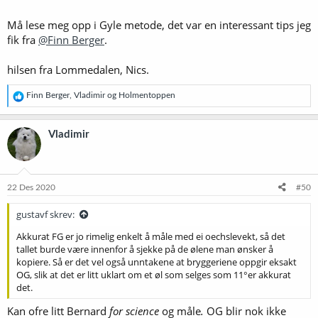
Må lese meg opp i Gyle metode, det var en interessant tips jeg
fik fra
@Finn Berger
.
hilsen fra Lommedalen, Nics.
R
Finn Berger
,
Vladimir
og
Holmentoppen
e
a
k
Vladimir
s
j
o
n
e
22 Des 2020
#50
r
:
gustavf skrev:
Akkurat FG er jo rimelig enkelt å måle med ei oechslevekt, så det
tallet burde være innenfor å sjekke på de ølene man ønsker å
kopiere. Så er det vel også unntakene at bryggeriene oppgir eksakt
OG, slik at det er litt uklart om et øl som selges som 11°er akkurat
det.
Kan ofre litt Bernard
for science
og måle
.
OG blir nok ikke