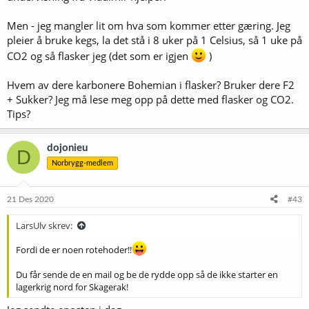
Men - jeg mangler lit om hva som kommer etter gæring. Jeg
pleier å bruke kegs, la det stå i 8 uker på 1 Celsius, så 1 uke på
CO2 og så flasker jeg (det som er igjen
)
Hvem av dere karbonere Bohemian i flasker? Bruker dere F2
+ Sukker? Jeg må lese meg opp på dette med flasker og CO2.
Tips?
dojonieu
D
Norbrygg-medlem
21 Des 2020
#43
LarsUlv skrev:
Fordi de er noen rotehoder!!
Du får sende de en mail og be de rydde opp så de ikke starter en
lagerkrig nord for Skagerak!