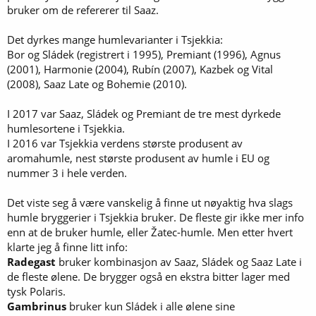
bruker om de refererer til Saaz.
Det dyrkes mange humlevarianter i Tsjekkia:
Bor og Sládek (registrert i 1995), Premiant (1996), Agnus
(2001), Harmonie (2004), Rubín (2007), Kazbek og Vital
(2008), Saaz Late og Bohemie (2010).
I 2017 var Saaz, Sládek og Premiant de tre mest dyrkede
humlesortene i Tsjekkia.
I 2016 var Tsjekkia verdens største produsent av
aromahumle, nest største produsent av humle i EU og
nummer 3 i hele verden.
Det viste seg å være vanskelig å finne ut nøyaktig hva slags
humle bryggerier i Tsjekkia bruker. De fleste gir ikke mer info
enn at de bruker humle, eller Žatec-humle. Men etter hvert
klarte jeg å finne litt info:
Radegast
bruker kombinasjon av Saaz, Sládek og Saaz Late i
de fleste ølene. De brygger også en ekstra bitter lager med
tysk Polaris.
Gambrinus
bruker kun Sládek i alle ølene sine