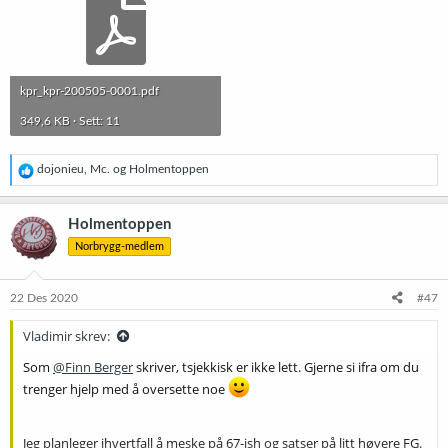
kpr_kpr-200505-0001.pdf
349,6 KB · Sett: 11
R
dojonieu
,
Mc.
og
Holmentoppen
e
a
k
Holmentoppen
s
Norbrygg-medlem
j
o
n
e
22 Des 2020
#47
r
:
Vladimir skrev:
Som
@Finn Berger
skriver, tsjekkisk er ikke lett. Gjerne si ifra om du
trenger hjelp med å oversette noe
Jeg planleger ihvertfall å meske på 67-ish og satser på litt høyere FG.