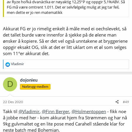
av Ryze hořká dvanáctka er nøyaktig 12,25°P og oppgir 5,1%ABV. Så
(tsjekkisk/engelsk)
.
FG må være omtrent 1.011. Det er selvfølgelig mulig at jeg tar feil,
men dette er jo ren matematikk
Akkurat FG er jo rimelig enkelt å måle med ei oechslevekt, så
det tallet burde være innenfor å sjekke på de ølene man
ønsker å kopiere. Så er det vel også unntakene at bryggeriene
oppgir eksakt OG, slik at det er litt uklart om et øl som selges
som 11°er akkurat det.
R
Vladimir
e
a
k
dojonieu
D
s
Norbrygg-medlem
j
o
n
e
22 Des 2020
#49
r
Takk til
@Vladimir
,
@Finn Berger
,
@Holmentoppen
- fikk noe
:
å jobbe med her - kom akkurat hjem fra Strømmen og har nå
9kg gulvmaltet og en lite pose med Carahell stående klar for
neste batch med Bohemian.