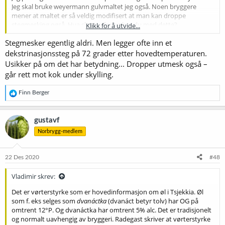
Jeg skal bruke weyermann gulvmaltet jeg også. Noen bryggere
mener at maltet er så veldig modifisert at man kan droppe
stegmesking også. Hva slags erfaring har du med dette?
Klikk for å utvide...
Stegmesker egentlig aldri. Men legger ofte inn et
De fleste er enige i at dekoksjon har ingen effekt så lenge man
bruker moderne malttyper. Samtidig er dekoksjon veldig viktig for
dekstrinasjonssteg på 72 grader etter hovedtemperaturen.
tradisjonelle bryggerier som bruker tradisjonelt malt.
Usikker på om det har betydning... Dropper utmesk også –
går rett mot kok under skylling.
Jeg fant en artikkel fra Tsjekkia. Denne beskriver eksperiment hvor
bryggere prøvde å brygge det samme ølet ved bruk av infusjon,
R
Finn Berger
singel, dobbel og trippel dekoksjon. Ølene ble analysert bl.a. hos
e
Pilsner Urquell sitt laboratorium. Artikkelen sier:
a
k
gustavf
The mashing process significantly affects the character of the finished
s
Norbrygg-medlem
beer and that is why it is important to follow the traditional mashing
j
o
method. Although it is possible to achieve similar analytical results
n
using different technological (mashing) processes, it is obvious that the
e
22 Des 2020
#48
final
r
effect of the individual beer components will dramatically influence the
:
Vladimir skrev:
sensory evaluation. A change of the brewing process can have fatal
consequences especially for Czech beers, which are traditionally
Det er vørterstyrke som er hovedinformasjon om øl i Tsjekkia. Øl
brewed using decoction mashing resulting in their exceptional
som f. eks selges som
dvanáctka
(dvanáct betyr tolv) har OG på
drinkability.
omtrent 12°P. Og dvanáctka har omtrent 5% alc. Det er tradisjonelt
og normalt uavhengig av bryggeri. Radegast skriver at vørterstyrke
Legger ved hele PDF-en for dem som har lyst til å lese gjennom