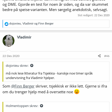
og DME. Gjorde en test for noen år siden, og da var skummet
bedre på speise-varianten. Men sørgelig anekdotisk, selvsagt.
Sist redigert:
22 Des 2020
R
dojonieu
,
Vladimir
og
Finn Berger
e
a
k
Vladimir
s
j
o
n
e
22 Des 2020
#46
r
:
dojonieu skrev:
må nok lese litteratur fra Tsjekkia - kanskje noe timer språk
undervisning fra Vladimir hjelper.
Som
@Finn Berger
skriver, tsjekkisk er ikke lett. Gjerne si ifra
om du trenger hjelp med å oversette noe
Holmentoppen skrev: