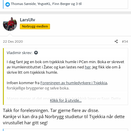
R
Thomas Søreide
,
YngveKL
,
Finn Berger
og 3 til
e
a
k
LarsUlv
s
Norbrygg-medlem
j
o
n
e
22 Des 2020
#54
r
:
Vladimir skrev:
I dag fant jeg en bok om tsjekkisk humle i PCen min. Boka er skrevet
av Humleinstituttet i Žatec og kan lastes ned
her
. Jeg fikk ide om å
skrive litt om tsjekkisk humle.
Infoen kommer fra
Foreningen av humledyrkere i Tsjekkia
,
forskjellige bryggerier og selve boka.
Mange mener at det eneste rette i en tsjekkisk lager er Saaz. Dette
Klikk for å utvide...
er feil, selv om Saaz er veldig populær og fullstendig uerstattelig.
Tsjekkiske bryggerier bruker nemlig flere andre humlevarianter enn
Takk for forelesningen. Tar gjerne flere av disse.
Saaz.
Kankje vi kan dra på Norbrygg studietur til Tsjekkia når dette
Noen bryggerier skriver at de bruker kun Žatecký chmel (Žatec-
virustullet har gitt seg!
humle). Det er viktig å vite at dette betyr
humle dyrket i Žatec-
området
, ikke nødvendigvis Saaz. Saaz heter Žatecký poloraný