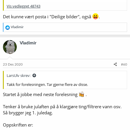
Vis vedlegget 48743
Det kunne vært posta i "Deilige bilder", også
.
R
Vladimir
e
a
k
Vladimir
s
j
o
n
e
23 Des 2020
#60
r
:
LarsUlv skrev:
Takk for forelesningen. Tar gjerne flere av disse.
Startet å jobbe med neste forelesning
.
Tenker å bruke julaften på å klargjøre ting/filtrere vann osv.
Så brygger jeg 1. juledag.
Oppskriften er: