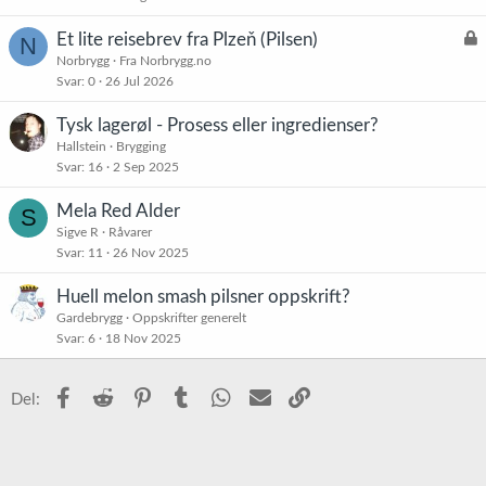
L
Et lite reisebrev fra Plzeň (Pilsen)
N
å
Norbrygg
Fra Norbrygg.no
Svar
0
26 Jul 2026
s
t
Tysk lagerøl - Prosess eller ingredienser?
Hallstein
Brygging
Svar
16
2 Sep 2025
Mela Red Alder
S
Sigve R
Råvarer
Svar
11
26 Nov 2025
Huell melon smash pilsner oppskrift?
Gardebrygg
Oppskrifter generelt
Svar
6
18 Nov 2025
Facebook
Reddit
Pinterest
Tumblr
WhatsApp
E-post
Link
Del: