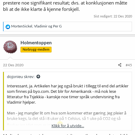
prestere noe signifikant resultat; dvs. at konklusjonen måtte
bli at de ikke klarte å kjenne forskjell.
Sist redigert:
22 Des 2020
R
MortenSickel
,
Vladimir
og
Per G
e
a
k
Holmentoppen
s
Norbrygg-medlem
j
o
n
e
22 Des 2020
#45
r
:
dojonieu skrev:
Interessant, ja. Artikelen har jeg også brukt i tillegg til end del artikler
som finnes på byo.com. Det blir for Amerikansk - må nok lese
litteratur fra Tsjekkia - kanskje noe timer språk undervisning fra
Vladimir hjelper.
Men - jeg mangler lit om hva som kommer etter gæring. Jeg pleier å
bruke kegs, la det stå i 8 uker på 1 Celsius, så 1 uke på CO2 og så
flasker jeg (det som er igjen
)
Klikk for å utvide...