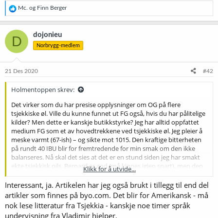
R
Mc.
og
Finn Berger
e
a
k
dojonieu
D
s
Norbrygg-medlem
j
o
n
e
21 Des 2020
#42
r
:
Holmentoppen skrev:
Det virker som du har presise opplysninger om OG på flere
tsjekkiske øl. Ville du kunne funnet ut FG også, hvis du har pålitelige
kilder? Men dette er kanskje butikkstyrke? Jeg har alltid oppfattet
medium FG som et av hovedtrekkene ved tsjekkiske øl. Jeg pleier å
meske varmt (67-ish) – og sikte mot 1015. Den kraftige bitterheten
på rundt 40 IBU blir for fremtredende for min smak om den ikke
balanseres. Nå skal det sies at det er en stund siden jeg har smakt
ekte tsjekkisk pils. Bernard er god (må kjøpes igjen snart), men den
Klikk for å utvide...
Urquellen som selges i butikk i Norge er gyselig. Kan det være at
butikkversjonene er basert på andre verdier enn de man bruker i
Interessant, ja. Artikelen har jeg også brukt i tillegg til end del
Tsjekkia?
Denne artikkelen
oppsummerer godt de dataene jeg har
artikler som finnes på byo.com. Det blir for Amerikansk - må
basert min brygging på.
nok lese litteratur fra Tsjekkia - kanskje noe timer språk
undervisning fra Vladimir hjelper.