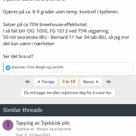
Gjæres på ca. 8-9 grader uten temp. kontroll i kjelleren.
Satser på ca 70% brewhouse-effektivitet.
I så fall blir OG: 1050, FG 1013 ved 75% utgjæring.
50-ish teoretiske IBU - Bernard 11 har 34 lab-IBU, så jeg tror
det kan være i nærheten
Ser det bra ut?
R
dojonieu
,
Finn Berger
og
LarsUlv
e
a
k
Først
Siste
3 av 18
Forrige
Neste
s
j
Du må logge inn eller registrere deg for å svare her.
o
n
e
Similar threads
r
:
Tapping av Tsjekkisk pils
T
Tsjekkisk øl
Øltyper og øl generelt
Svar
3
23 Aug 2025