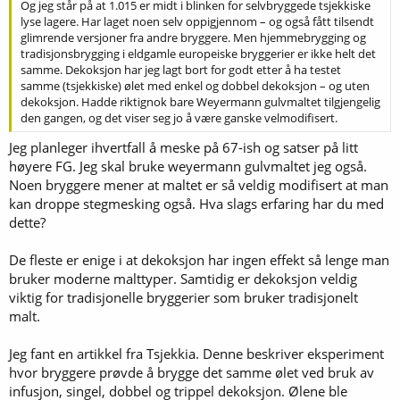
Og jeg står på at 1.015 er midt i blinken for selvbryggede tsjekkiske
lyse lagere. Har laget noen selv oppigjennom – og også fått tilsendt
glimrende versjoner fra andre bryggere. Men hjemmebrygging og
tradisjonsbrygging i eldgamle europeiske bryggerier er ikke helt det
samme. Dekoksjon har jeg lagt bort for godt etter å ha testet
samme (tsjekkiske) ølet med enkel og dobbel dekoksjon – og uten
dekoksjon. Hadde riktignok bare Weyermann gulvmaltet tilgjengelig
den gangen, og det viser seg jo å være ganske velmodifisert.
Jeg planleger ihvertfall å meske på 67-ish og satser på litt
høyere FG. Jeg skal bruke weyermann gulvmaltet jeg også.
Noen bryggere mener at maltet er så veldig modifisert at man
kan droppe stegmesking også. Hva slags erfaring har du med
dette?
De fleste er enige i at dekoksjon har ingen effekt så lenge man
bruker moderne malttyper. Samtidig er dekoksjon veldig
viktig for tradisjonelle bryggerier som bruker tradisjonelt
malt.
Jeg fant en artikkel fra Tsjekkia. Denne beskriver eksperiment
hvor bryggere prøvde å brygge det samme ølet ved bruk av
infusjon, singel, dobbel og trippel dekoksjon. Ølene ble