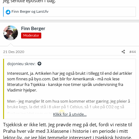
Jeg sendte eposten i dag.
R
Finn Berger
og
LarsUlv
e
a
k
Finn Berger
s
Moderator
j
o
n
e
21 Des 2020
#44
r
:
dojonieu skrev:
Interessant, ja. Artikelen har jeg også brukt i tillegg til end del artikler
som finnes på byo.com. Det blir for Amerikansk - må nok lese
litteratur fra Tsjekkia - kanskje noe timer språk undervisning fra
Vladimir hjelper.
Men - jeg mangler lit om hva som kommer etter gæring. Jeg pleier å
bruke kegs, la det stå i 8 uker på 1 Celsius, så 1 uke på CO2 og så
flasker jeg (det som er igjen
)
Klikk for å utvide...
Tsjekkisk er ikke lett. Jeg prøvde meg på det, fordi vi reiste til
Hvem av dere karbonere Bohemian i flasker? Bruker dere F2 +
Sukker? Jeg må lese meg opp på dette med flasker og CO2. Tips?
Praha hver vår med 3.klassene i historie i en periode i mitt
lektor-liv, og jeg blei temmelig interessert i tsjekkisk historie.