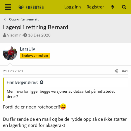
Logg inn
Registrer
Oppskrifter generelt
Lagerøl i rettning Bernard
T
S
Vladimir
18 Des 2020
r
t
å
a
LarsUlv
d
r
Norbrygg-medlem
s
t
t
d
a
a
21 Des 2020
#41
r
t
t
o
Finn Berger skrev:
e
r
Men hvorfor ligger begge versjoner av dataarket på nettstedet
deres?
Fordi de er noen rotehoder!!
Du får sende de en mail og be de rydde opp så de ikke starter
en lagerkrig nord for Skagerak!