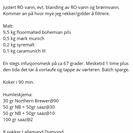
Justert RO vann, evt. blanding av RO-vann og brønnvann.
Kommer an på hvor mye jeg rekker/gidder å filtrere.
Malt:
9,5 kg floormalted bohemian pils
0,5 kg mørk munich
0,2 kg syremalt
0,1 kg caramunich III
En stegs infusjonsmesk på ca 67 grader. Mesketid 1 time plus
den tida det tar å vorlaufe og tappe av vørteren. Batch sparge.
Koker i 90 min.
Humleskjema:
30 gr Northern Brewer@90
50 gr NB + 50gr saaz@30
50 gr NB + 50gr saaz@10
100 gr saaz@2
8 pakker Lallemand Diamond