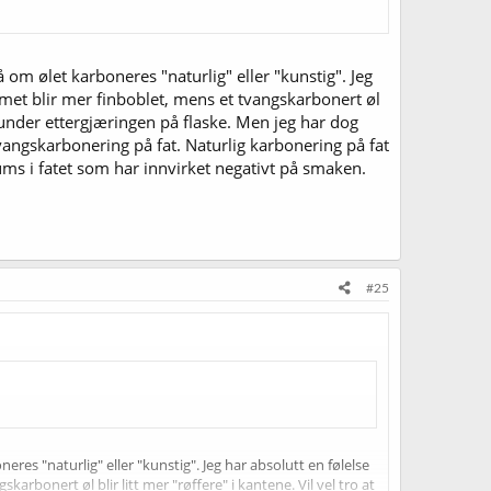
 om ølet karboneres "naturlig" eller "kunstig". Jeg
mmet blir mer finboblet, mens et tvangskarbonert øl
 under ettergjæringen på flaske. Men jeg har dog
 tvangskarbonering på fat. Naturlig karbonering på fat
ums i fatet som har innvirket negativt på smaken.
#25
eres "naturlig" eller "kunstig". Jeg har absolutt en følelse
rbonert øl blir litt mer "røffere" i kantene. Vil vel tro at