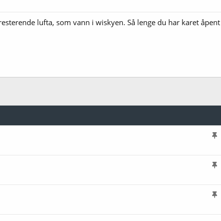
sterende lufta, som vann i wiskyen. Så lenge du har karet åpent ti
l
i
s
l
t
i
r
s
e
l
t
t
i
r