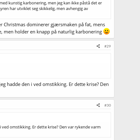
e med kunstig karbonering, men jeg kan ikke påstå det er
syren har utviklet seg skikkelig, men avhengig av
mber Christmas dominerer gjærsmaken på fat, mens
ke, men holder en knapp på naturlig karbonering
#29
r jeg hadde den i ved omstikking. Er dette krise? Den
#30
n i ved omstikking. Er dette krise? Den var rykende varm