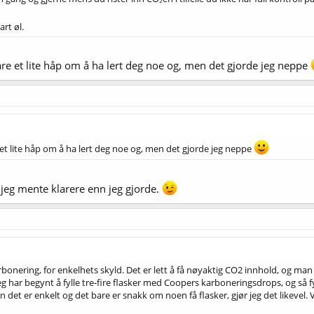
rt øl.
re et lite håp om å ha lert deg noe og, men det gjorde jeg neppe
et lite håp om å ha lert deg noe og, men det gjorde jeg neppe
jeg mente klarere enn jeg gjorde.
bonering, for enkelhets skyld. Det er lett å få nøyaktig CO2 innhold, og man får
så jeg har begynt å fylle tre-fire flasker med Coopers karboneringsdrops, og så f
et er enkelt og det bare er snakk om noen få flasker, gjør jeg det likevel. Vil