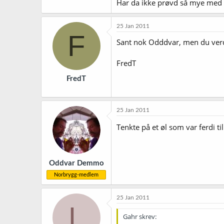
Har da ikke prøvd så mye med u
25 Jan 2011
F
Sant nok Odddvar, men du verde
FredT
FredT
25 Jan 2011
Tenkte på et øl som var ferdi ti
Oddvar Demmo
Norbrygg-medlem
25 Jan 2011
L
Gahr skrev: