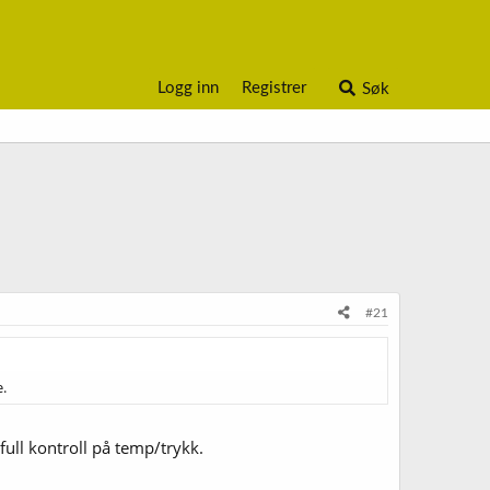
Logg inn
Registrer
Søk
#21
.
 full kontroll på temp/trykk.