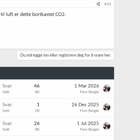
#33
l luft er dette bortkastet CO2.
Du må logge inn eller registrere deg for å svare her.
K
Svar
46
1 Mar 2026
Sett
8K
Finn Berger
K
Svar
1
26 Des 2025
Sett
2K
Finn Berger
K
Svar
26
1 Jul 2025
Sett
8K
Finn Berger