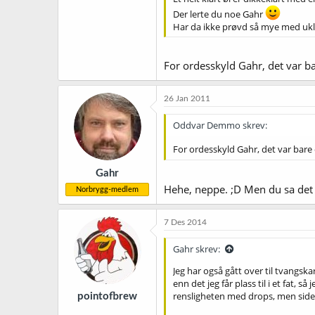
Der lerte du noe Gahr
Har da ikke prøvd så mye med ukla
For ordesskyld Gahr, det var ba
26 Jan 2011
Oddvar Demmo skrev:
For ordesskyld Gahr, det var bare 
Gahr
Hehe, neppe. ;D Men du sa det 
Norbrygg-medlem
7 Des 2014
Gahr skrev:
Jeg har også gått over til tvangskar
enn det jeg får plass til i et fat, 
rensligheten med drops, men siden d
pointofbrew