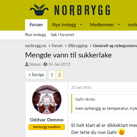
Forum
Nye innlegg
Medlemmer
norb
Nye innlegg
Søk i forumet
norbrygg.no
Forum
Ølbrygging
Generelt og nybegynner
Mengde vann til sukkerlake
T
S
Sikkan
24 Jan 2011
r
t
Forrige
1
2
å
a
d
r
s
t
25 Jan 2011
t
d
a
a
Gahr skrev:
r
t
men avhengig av temperatur, trykk
t
o
e
r
Oddvar Demmo
Et helt klart øl er dikkeklart m
Norbrygg-medlem
Der lerte du noe Gahr