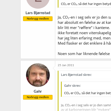
CO₂ er CO₂, så det har ingen bety
Lars Bjørnstad
Ja, CO₂-en i seg selv er jo den 
Norbrygg-medlem
har absolutt en følelse av at k
blir litt mer "røffere" i kante
ikke foretatt noen vitenskapelig
har jeg liten erfaring med, men
Med flasker er det enklere å hå
Noen som har liknende følelse
25 Jan 2011
Lars Bjørnstad skrev:
Gahr skrev:
Gahr
CO₂ er CO₂, så det har ingen be
Norbrygg-medlem
Ja, CO₂-en i seg selv er jo den sam
av at karboneringen blir "mykere" v