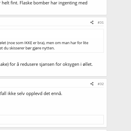
r helt fint. Flaske bomber har ingenting med
#31
i ølet (noe som IKKE er bra), men om man har for lite
t du skisserer bør gjøre nytten.
e) for å redusere sjansen for oksygen i øllet.
#32
fall ikke selv opplevd det ennå.