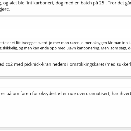
 og ølet ble fint karbonert, dog med en batch på 25l. Tror det gå
jøre.
ette er et litt tveegget sverd. Jo mer man rører, jo mer oksygen får man inn 
seg skikkelig, og man kan ende opp med ujevn kanbonering. Men, som sagt, de
ed co2 med picknick-kran neders i omstikkingskaret (med sukkerlak
urer på om faren for oksydert øl er noe overdramatisert, har ihvert