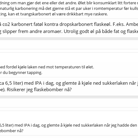
ning om man gjør det ene eller det andre. Ølet blir konsumklart litt forter
d naturlig karbonering må det gjerne stå et par uker i romtemperatur før kull
ting, kan et tvangskarbonert øl være drikkbart mye raskere.
 på co2 karbonert fatøl kontra dropskarbonert flaskeøl. F.eks. A
 slipper frem andre aromaer. Utrolig godt øl på både fat og flas
med fordel kjøle laken ned mot temperaturen til ølet.
før du begynner tapping.
 (ca 6,5 liter) med IPA i dag, og glemte å kjøle ned sukkerlaken nå
e). Risikerer jeg flaskebomber nå?
a 6,5 liter) med IPA i dag, og glemte å kjøle ned sukkerlaken når jeg hadde de
skebomber nå?