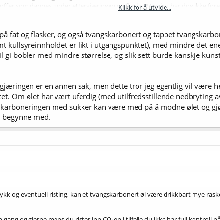
r som dannes under ettergjæringen på flaske. Men jeg har dog ikke foretatt
Klikk for å utvide...
ngskarbonering på fat. Naturlig karbonering på fat har jeg liten erfaring med
irket negativt på smaken. Med flasker er det enklere å håndtere bunnfallet,
Klikk for å utvide...
 på fat og flasker, og også tvangskarbonert og tappet tvangskarboner
m meg...??
mt kullsyreinnholdet er likt i utgangspunktet), med mindre det ene
il gi bobler med mindre størrelse, og slik sett burde kanskje kuns
gjæringen er en annen sak, men dette tror jeg egentlig vil være 
t. Om ølet har vært uferdig (med utilfredsstillende nedbryting av
r karboneringen med sukker kan være med på å modne ølet og gjø
l å begynne med.
kk og eventuell risting, kan et tvangskarbonert øl være drikkbart mye rask
en gang og gjerne mens du rister inn CO₂en i tilfelle du ikke har full kontroll 