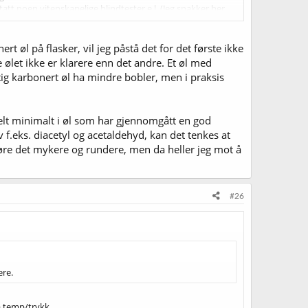
 noen vitenskapelige blindtester e.l. (Jeg snakker her
, men de gangene vi har prøvd dette synes jeg det har blitt
 synes jeg).
t øl på flasker, vil jeg påstå det for det første ikke
 ølet ikke er klarere enn det andre. Et øl med
tig karbonert øl ha mindre bobler, men i praksis
helt minimalt i øl som har gjennomgått en god
 f.eks. diacetyl og acetaldehyd, kan det tenkes at
re det mykere og rundere, men da heller jeg mot å
#26
ere.
på temp/trykk.