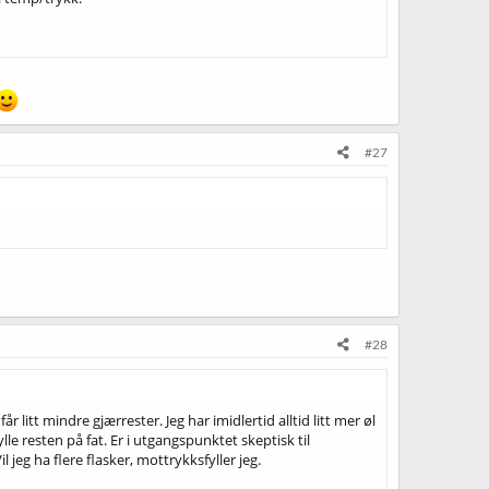
#27
#28
 litt mindre gjærrester. Jeg har imidlertid alltid litt mer øl
ylle resten på fat. Er i utgangspunktet skeptisk til
 jeg ha flere flasker, mottrykksfyller jeg.