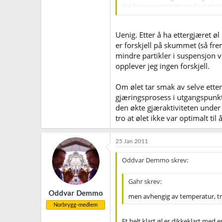
det henger sammen med smaksstoffe
om ettergjæring på flasker vs. tva
noe mye grums i fatet som har innv
Uenig. Etter å ha ettergjæret øl
Noen som har liknende følelse so
er forskjell på skummet (så fre
mindre partikler i suspensjon v
opplever jeg ingen forskjell.
Om ølet tar smak av selve etter
gjæringsprosess i utgangspunkte
den økte gjæraktiviteten unde
tro at ølet ikke var optimalt ti
25 Jan 2011
Oddvar Demmo skrev:
Gahr skrev:
Oddvar Demmo
men avhengig av temperatur, try
Norbrygg-medlem
Et helt klart øl er dikkeklart med 