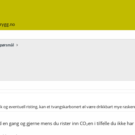
rygg.no
spørsmål
 og eventuell risting, kan et tvangskarbonert øl være drikkbart mye raskere
ed en gang og gjerne mens du rister inn CO₂en i tilfelle du ikke har