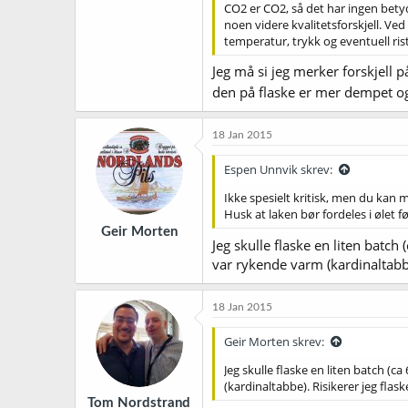
CO2 er CO2, så det har ingen betyd
noen videre kvalitetsforskjell. Ve
temperatur, trykk og eventuell ris
Jeg må si jeg merker forskjell
den på flaske er mer dempet og
18 Jan 2015
Espen Unnvik skrev:
Ikke spesielt kritisk, men du kan 
Husk at laken bør fordeles i ølet 
Geir Morten
Jeg skulle flaske en liten batch
var rykende varm (kardinaltabb
18 Jan 2015
Geir Morten skrev:
Jeg skulle flaske en liten batch (c
(kardinaltabbe). Risikerer jeg fla
Tom Nordstrand