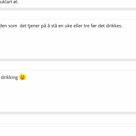
klart øl.
n som det tjener på å stå en uke eller tre før det drikkes.
l drikking