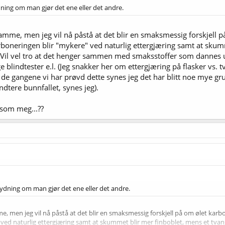
dning om man gjør det ene eller det andre.
samme, men jeg vil nå påstå at det blir en smaksmessig forskjell på
arboneringen blir "mykere" ved naturlig ettergjæring samt at sku
ne. Vil vel tro at det henger sammen med smaksstoffer som dannes
e blindtester e.l. (Jeg snakker her om ettergjæring på flasker vs.
 de gangene vi har prøvd dette synes jeg det har blitt noe mye gr
ndtere bunnfallet, synes jeg).
 som meg...??
tydning om man gjør det ene eller det andre.
me, men jeg vil nå påstå at det blir en smaksmessig forskjell på om ølet karbon
ed naturlig ettergjæring samt at skummet blir mer finboblet, mens et tvangska