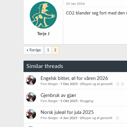
k
19 Jan 2016
s
j
CO2 blander seg fort med den re
o
n
e
r
Terje J
:
Forrige
1
2
Similar threads
Engelsk bitter, øl for våren 2026
Finn Berger
7 Des 2025
Øltyper og øl generelt
2
3
Gjenbruk av gjær
Finn Berger
5 Okt 2025
Brygging
Norsk juleøl for jula 2025
Finn Berger
4 Jun 2025
Øltyper og øl generelt
2