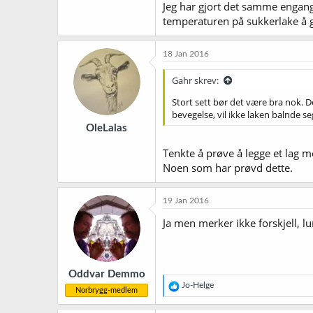
Jeg har gjort det samme engang,
temperaturen på sukkerlake å g
18 Jan 2016
Gahr skrev:
Stort sett bør det være bra nok. D
bevegelse, vil ikke laken balnde 
OleLalas
Tenkte å prøve å legge et lag m
Noen som har prøvd dette.
19 Jan 2016
Ja men merker ikke forskjell, l
Oddvar Demmo
R
Jo-Helge
Norbrygg-medlem
e
a