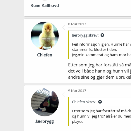
Rune Kallhovd
8 Mar 2017
Jærbrygg skrev:
Feil informasjon igjen. Humle har v
stammer fra kloster tiden.
Jeg,min kammerat og hans mor har h
Chiefen
Etter som jeg har forstått så m
det vell både hann og hunn vil 
andre sine og gjør dem ubrukel
9 Mar 2017
Chiefen skrev:
Etter som jeg har forstått så må d
og hunn vil jeg tro? alså er du me
played
Jærbrygg