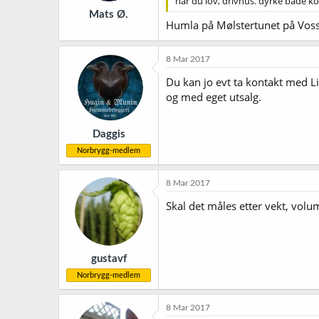
har du lov, drivhus. dyrke både kor
Mats Ø.
Humla på Mølstertunet på Voss 
8 Mar 2017
Du kan jo evt ta kontakt med Li
og med eget utsalg.
Daggis
Norbrygg-medlem
8 Mar 2017
Skal det måles etter vekt, volum
gustavf
Norbrygg-medlem
8 Mar 2017