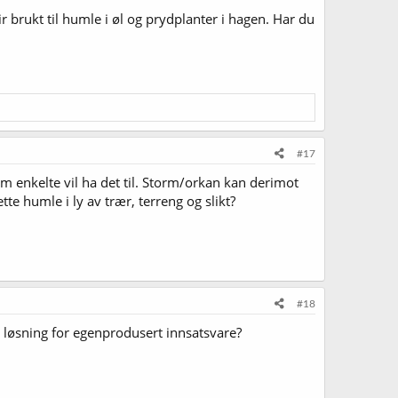
 brukt til humle i øl og prydplanter i hagen. Har du
#17
om enkelte vil ha det til. Storm/orkan kan derimot
tte humle i ly av trær, terreng og slikt?
#18
e løsning for egenprodusert innsatsvare?