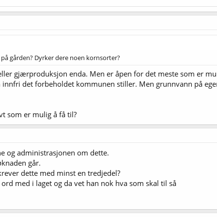
 på gården? Dyrker dere noen kornsorter?
 eller gjærproduksjon enda. Men er åpen for det meste som er muli
g å innfri det forbeholdet kommunen stiller. Men grunnvann på eg
vt som er mulig å få til?
 og administrasjonen om dette.
søknaden går.
 krever dette med minst en tredjedel?
ord med i laget og da vet han nok hva som skal til så