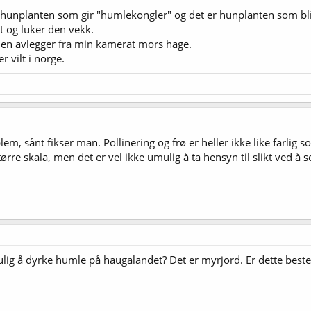
re hunplanten som gir "humlekongler" og det er hunplanten som blir
t og luker den vekk.
 en avlegger fra min kamerat mors hage.
 vilt i norge.
m, sånt fikser man. Pollinering og frø er heller ikke like farlig s
rre skala, men det er vel ikke umulig å ta hensyn til slikt ved å se
 mulig å dyrke humle på haugalandet? Det er myrjord. Er dette best