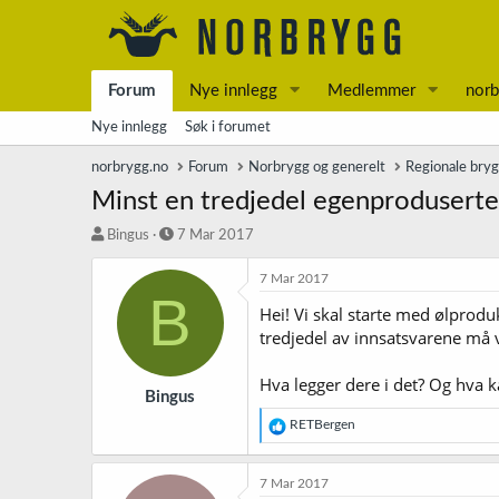
Forum
Nye innlegg
Medlemmer
norb
Nye innlegg
Søk i forumet
norbrygg.no
Forum
Norbrygg og generelt
Regionale bry
Minst en tredjedel egenproduserte 
T
S
Bingus
7 Mar 2017
r
t
å
a
7 Mar 2017
B
d
r
Hei! Vi skal starte med ølprodu
s
t
tredjedel av innsatsvarene må
t
d
a
a
r
t
Hva legger dere i det? Og hva 
t
o
Bingus
e
R
RETBergen
r
e
a
k
7 Mar 2017
s