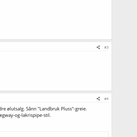
#3
#4
e ølutsalg. Sånn "Landbruk Pluss"-greie.
egway-og-lakrispipe-stil.