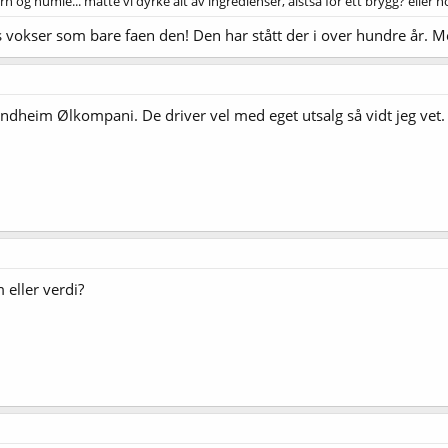
n og humle... måtte vi dyrke alt av ingredienser, alstså for ett brygg? eller h
vokser som bare faen den! Den har stått der i over hundre år. Me
ndheim Ølkompani. De driver vel med eget utsalg så vidt jeg vet. 
 eller verdi?