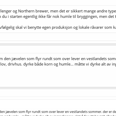
Challenger og Northern brewer, men det er sikkert mange andre typ
du i starten egentlig ikke får nok humle til bryggingen, men det t
lvfølgelig skal vi benytte egen produksjon og lokale råvarer som 
 den jævelen som flyr rundt som over lever en vestlandets sommer. 
ov, drivhus. dyrke både korn og humle... måtte vi dyrke alt av ingr
n jævelen som flyr rundt som over lever en vestlandets sommer. der er det al