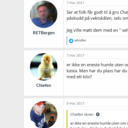
7 Mar 2017
Ser at folk får godt til å gro 
påskudd på vektskålen, selv om 
Jeg ville møtt dem med en " se
RETBergen
R
whistler
e
a
k
7 Mar 2017
s
j
er ikke en eneste humle uten om
o
kasta. Men har du plass har du l
n
med ett kilo?
e
r
Chiefen
:
8 Mar 2017
Chiefen skrev:
er ikke en eneste humle uten om de