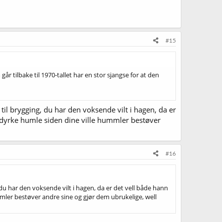
#15
r tilbake til 1970-tallet har en stor sjangse for at den
il brygging, du har den voksende vilt i hagen, da er
å dyrke humle siden dine ville hummler bestøver
#16
du har den voksende vilt i hagen, da er det vell både hann
mmler bestøver andre sine og gjør dem ubrukelige, well