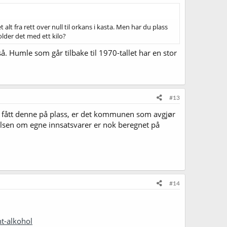
t fra rett over null til orkans i kasta. Men har du plass
older det med ett kilo?
å. Humle som går tilbake til 1970-tallet har en stor
#13
har fått denne på plass, er det kommunen som avgjør
melsen om egne innsatsvarer er nok beregnet på
#14
t-alkohol