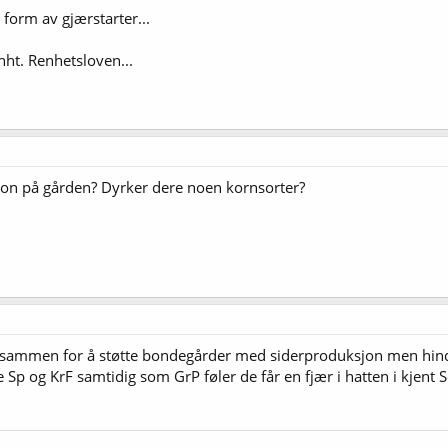
 form av gjærstarter...
hht. Renhetsloven...
on på gården? Dyrker dere noen kornsorter?
t sammen for å støtte bondegårder med siderproduksjon men hindr
 Sp og KrF samtidig som GrP føler de får en fjær i hatten i kjent S