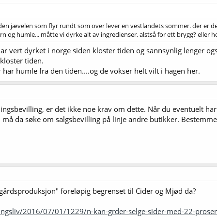
n jævelen som flyr rundt som over lever en vestlandets sommer. der er det al
n og humle... måtte vi dyrke alt av ingredienser, alstså for ett brygg? eller h
ar vert dyrket i norge siden kloster tiden og sannsynlig lenger ogs
kloster tiden.
r humle fra den tiden....og de vokser helt vilt i hagen her.
ningsbevilling, er det ikke noe krav om dette. Når du eventuelt 
 Du må da søke om salgsbevilling på linje andre butikker. Bestem
n gårdsproduksjon" foreløpig begrenset til Cider og Mjød da?
ingsliv/2016/07/01/1229/n-kan-grder-selge-sider-med-22-prosen