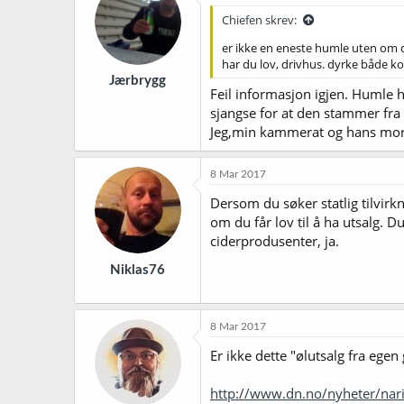
Chiefen skrev:
er ikke en eneste humle uten om de
har du lov, drivhus. dyrke både kor
Jærbrygg
Feil informasjon igjen. Humle h
sjangse for at den stammer fra 
Jeg,min kammerat og hans mor ha
8 Mar 2017
Dersom du søker statlig tilvirk
om du får lov til å ha utsalg.
ciderprodusenter, ja.
Niklas76
8 Mar 2017
Er ikke dette "ølutsalg fra ege
http://www.dn.no/nyheter/nar