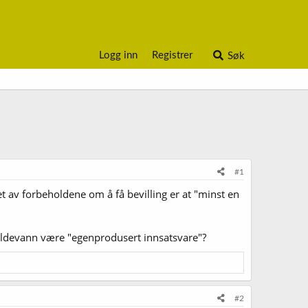
Logg inn
Registrer
Søk
#1
t av forbeholdene om å få bevilling er at "minst en
kildevann være "egenprodusert innsatsvare"?
#2