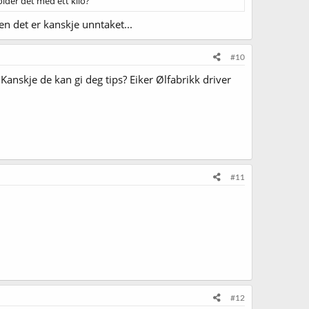
older det med ett kilo?
n det er kanskje unntaket...
#10
Kanskje de kan gi deg tips? Eiker Ølfabrikk driver
#11
#12