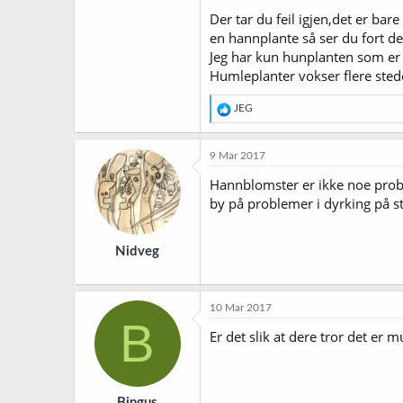
Der tar du feil igjen,det er ba
en hannplante så ser du fort de
Jeg har kun hunplanten som er
Humleplanter vokser flere steder
R
JEG
e
a
k
9 Mar 2017
s
j
Hannblomster er ikke noe proble
o
by på problemer i dyrking på stø
n
e
r
Nidveg
:
10 Mar 2017
B
Er det slik at dere tror det er
Bingus