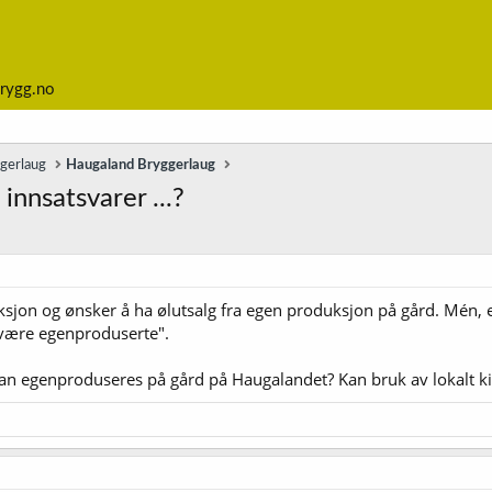
rygg.no
ggerlaug
Haugaland Bryggerlaug
innsatsvarer ...?
ksjon og ønsker å ha ølutsalg fra egen produksjon på gård. Mén, e
 være egenproduserte".
kan egenproduseres på gård på Haugalandet? Kan bruk av lokalt 