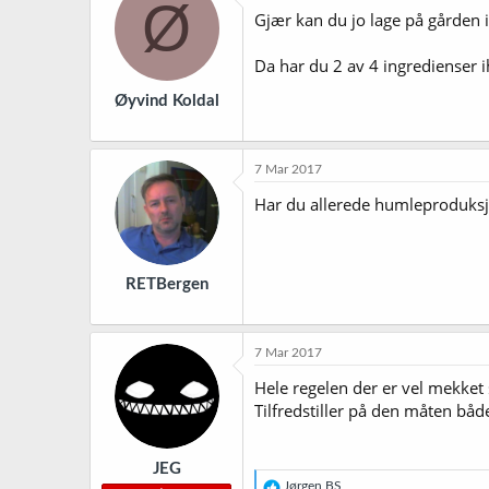
Ø
j
Gjær kan du jo lage på gården i
o
n
Da har du 2 av 4 ingredienser i
e
r
Øyvind Koldal
:
7 Mar 2017
Har du allerede humleproduksj
RETBergen
7 Mar 2017
Hele regelen der er vel mekke
Tilfredstiller på den måten både
JEG
R
Jørgen BS