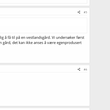
#5
g å få til på en vestlandsgård. Vi undersøker først
en gård, det kan ikke anses å være egenprodusert
#6