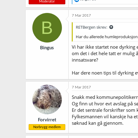
Moderator
e
a
k
7 Mar 2017
s
B
j
RETBergen skrev:
o
n
Har du allerede humleproduksjon
e
r
Vi har ikke startet noe dyrking
Bingus
:
om det i det hele tatt er muli
innsatsvare?
Har dere noen tips til dyrking e
7 Mar 2017
Snakk med kommunepolitikerne
Og finn ut hvor evt avslag på 
Er det sentrale forskrifter som
Fylkesmannen vil kanskje ha et 
Forvirret
søknad kan gå gjennom.
Norbrygg-medlem