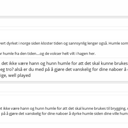
ert dyrket i norge siden kloster tiden og sannsynlig lenger også. Humle som gå
umle fra den tiden....og de vokser helt vilt i hagen her.
å det ikke være hann og hunn humle for att det skal kunne brukes t
jeg tro? alså er du med på å gjøre det vanskelig for dine naboer 
ige, well played
et ikke være hann og hunn humle for att det skal kunne brukes til brygging, 
d på å gjøre det vanskelig for dine naboer å dyrke humle siden dine ville hu