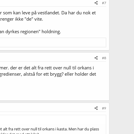
#7
er som kan leve på vestlandet. Da har du nok et
renger ikke "de" vite.
kan dyrkes regionen" holdning.
#8
der er det alt fra rett over null til orkans i
edienser, alstså for ett brygg? eller holder det
#9
t fra rett over null til orkans i kasta. Men har du plass