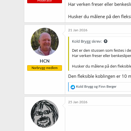
Moderator
Har verken freser eller benkes
Husker du målene på den fleks
21 Jan 2026
Kold Brygg skrev:
Det er den stussen som festes i d
Har verken freser eller benkeslip
HCN
Husker du målene på den fleksibl
Norbrygg-medlem
Den fleksible koblingen er 10 
R
Kold Brygg
og
Finn Berger
e
a
k
25 Jan 2026
s
j
o
n
e
r