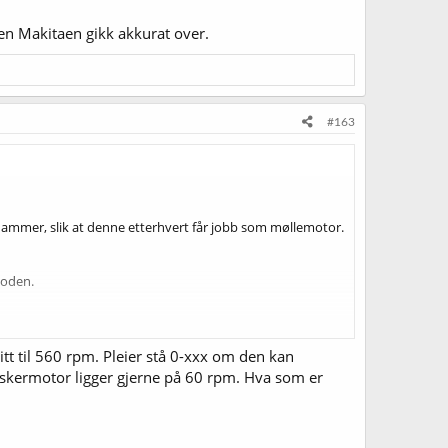
en Makitaen gikk akkurat over.
#163
 borhammer, slik at denne etterhvert får jobb som møllemotor.
oden.
gitt til 560 rpm. Pleier stå 0-xxx om den kan
å. Viskermotor ligger gjerne på 60 rpm. Hva som er