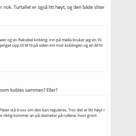
ok. Turtallet er også litt høyt, og den både sliter
r og en fleksibel kobling. Inn på mølla bruker jeg en 10
gjenget opp til M10 på siden inn mot koblingen og en M10
er som kobles sammen? Eller?
 Pleier stå 0-xxx om den kan reguleres. Tror det er litt høyt i
m er riktig kommer an på diameter på rullene, hvor grovt