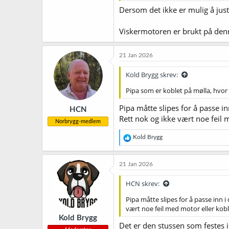
Dersom det ikke er mulig å juste
Viskermotoren er brukt på denn
21 Jan 2026
Kold Brygg skrev:
Pipa som er koblet på mølla, hvor 
Pipa måtte slipes for å passe i
HCN
Rett nok og ikke vært noe feil m
Norbrygg-medlem
R
Kold Brygg
e
a
k
21 Jan 2026
s
j
HCN skrev:
o
n
Pipa måtte slipes for å passe inn 
e
vært noe feil med motor eller kobli
r
Kold Brygg
:
Det er den stussen som festes 