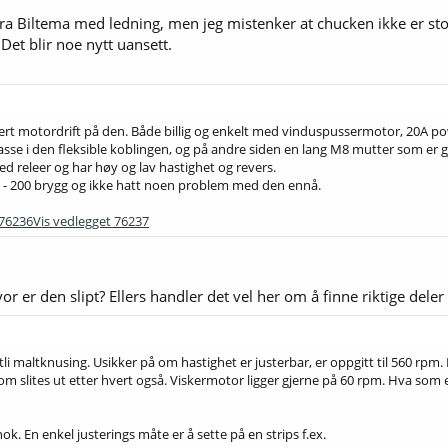
ra Biltema med ledning, men jeg mistenker at chucken ikke er stor n
 Det blir noe nytt uansett.
t motordrift på den. Både billig og enkelt med vinduspussermotor, 20A powe
asse i den fleksible koblingen, og på andre siden en lang M8 mutter som er 
ed releer og har høy og lav hastighet og revers.
 - 200 brygg og ikke hatt noen problem med den ennå.
 76236
Vis vedlegget 76237
or er den slipt? Ellers handler det vel her om å finne riktige del
nok tli maltknusing. Usikker på om hastighet er justerbar, er oppgitt til 560 rpm.
r som slites ut etter hvert også. Viskermotor ligger gjerne på 60 rpm. Hva so
 nok. En enkel justerings måte er å sette på en strips f.ex.