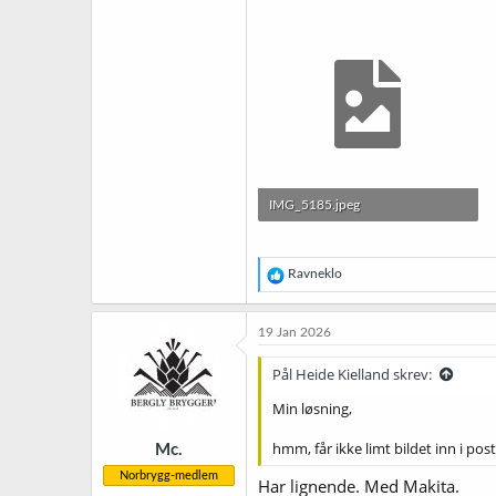
IMG_5185.jpeg
3,4 MB · Sett: 264
R
Ravneklo
e
a
k
19 Jan 2026
s
j
Pål Heide Kielland skrev:
o
n
Min løsning,
e
r
hmm, får ikke limt bildet inn i pos
Mc.
:
Norbrygg-medlem
Har lignende. Med Makita.