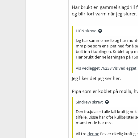
Har brukt en gammel slagdrill f
og blir fort varm når jeg slurer.
HCN skrev:
Jeg har samme mølle og har monter
mm pipe som er slipet ned for å p
bolt inn i koblingen. Koblet opp m
Har brukt denne løsningen på 150
Vis vedlegget 76238
Vis vedlegget
Jeg liker det jeg ser her.
Pipa som er koblet på mølla, hv
SindreW skrev:
Den fra.jula er i alle fall kraftig 
tilfelle. Disse har ofte kullbørste
mønster de har osv.
Vil tro
denne
f.ex.er rikelig kraftig