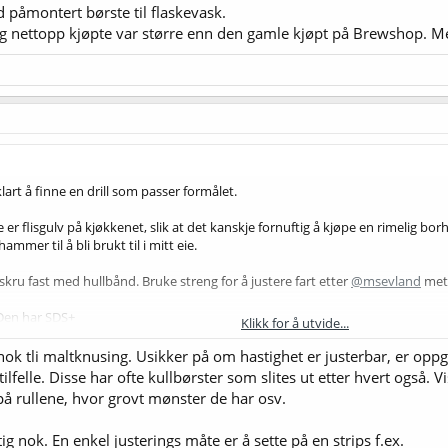
påmontert børste til flaskevask.
eg nettopp kjøpte var større enn den gamle kjøpt på Brewshop. M
klart å finne en drill som passer formålet.
rne er flisgulv på kjøkkenet, slik at det kanskje fornuftig å kjøpe en rimelig
er til å bli brukt til i mitt eie.
kru fast med hullbånd. Bruke streng for å justere fart etter
@msevland
met
Den har SDS+
Klikk for å utvide...
1500 W 6 J | Fire funksjonsmoduser | Meec Tools | Jula
tig nok tli maltknusing. Usikker på om hastighet er justerbar, er opp
fire funksjonsinnstillinger, vibrasjonsdempet håndtak og SDS+-feste! Bor og
 i tilfelle. Disse har ofte kullbørster som slites ut etter hvert ogs
å rullene, hvor grovt mønster de har osv.
ftig nok. En enkel justerings måte er å sette på en strips f.ex.