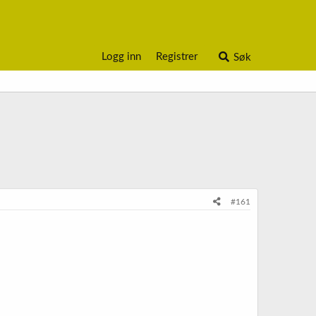
Logg inn
Registrer
Søk
#161