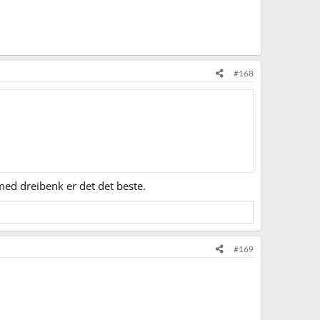
#168
med dreibenk er det det beste.
#169