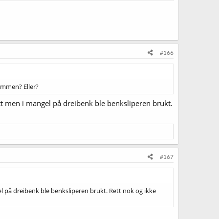
#166
sammen? Eller?
litt men i mangel på dreibenk ble benksliperen brukt.
#167
el på dreibenk ble benksliperen brukt. Rett nok og ikke