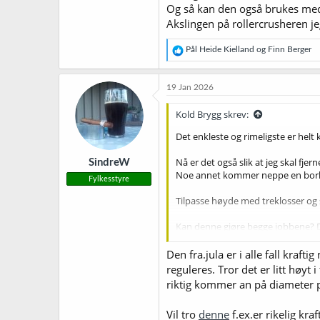
Og så kan den også brukes med 
Akslingen på rollercrusheren j
R
Pål Heide Kielland
og
Finn Berger
e
a
k
19 Jan 2026
s
j
Kold Brygg skrev:
o
n
Det enkleste og rimeligste er helt 
e
r
Nå er det også slik at jeg skal fje
SindreW
:
Noe annet kommer neppe en borhamm
Fylkesstyre
Tilpasse høyde med treklosser og s
Kan denne gjøre begge jobbene? 
Borhammer 230 V 
Den fra.jula er i alle fall kraf
Robust borhammer med 
reguleres. Tror det er litt høyt
meisler følger med.
riktig kommer an på diameter p
www.jula.no
Vil tro
denne
f.ex.er rikelig kra