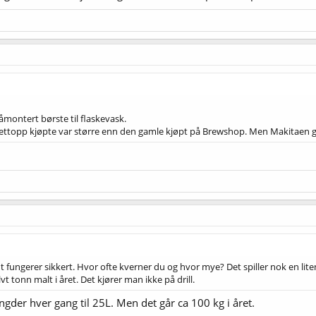
montert børste til flaskevask.
nettopp kjøpte var større enn den gamle kjøpt på Brewshop. Men Makitaen g
nt fungerer sikkert. Hvor ofte kverner du og hvor mye? Det spiller nok en l
t tonn malt i året. Det kjører man ikke på drill.
der hver gang til 25L. Men det går ca 100 kg i året.