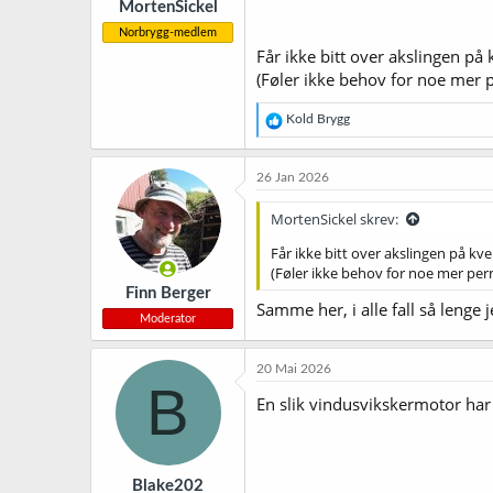
MortenSickel
:
Norbrygg-medlem
Får ikke bitt over akslingen på
(Føler ikke behov for noe mer 
R
Kold Brygg
e
a
k
26 Jan 2026
s
j
MortenSickel skrev:
o
n
Får ikke bitt over akslingen på kv
e
(Føler ikke behov for noe mer per
r
Finn Berger
:
Samme her, i alle fall så lenge
Moderator
20 Mai 2026
B
En slik vindusvikskermotor har 
Blake202