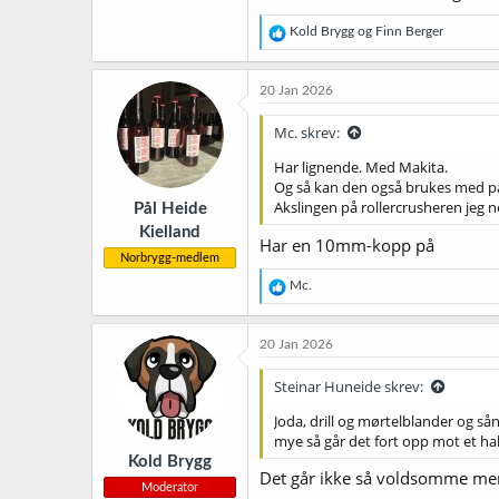
R
Kold Brygg
og
Finn Berger
e
a
k
20 Jan 2026
s
j
Mc. skrev:
o
n
Har lignende. Med Makita.
e
Og så kan den også brukes med på
r
Akslingen på rollercrusheren jeg 
Pål Heide
:
Kielland
Har en 10mm-kopp på
Norbrygg-medlem
R
Mc.
e
a
k
20 Jan 2026
s
j
Steinar Huneide skrev:
o
n
Joda, drill og mørtelblander og så
e
mye så går det fort opp mot et halv
r
Kold Brygg
:
Det går ikke så voldsomme meng
Moderator