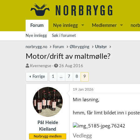
Forum
Nye innlegg
Medlemmer
norb
Nye innlegg
Søk i forumet
norbrygg.no
Forum
Ølbrygging
Utstyr
Motor/drift av maltmølle?
T
S
Kvernengse
26 Aug 2016
r
t
Forrige
1
...
7
8
9
å
a
d
r
s
t
19 Jan 2026
t
d
Min løsning,
a
a
r
t
t
o
hmm, får limt bildet inn i post
e
r
Pål Heide
Kielland
Vedlegg
Norbrygg-medlem