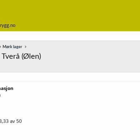
rygg.no
Mørk lager
 Tverå (Ølen)
masjon
n
3,33 av 50