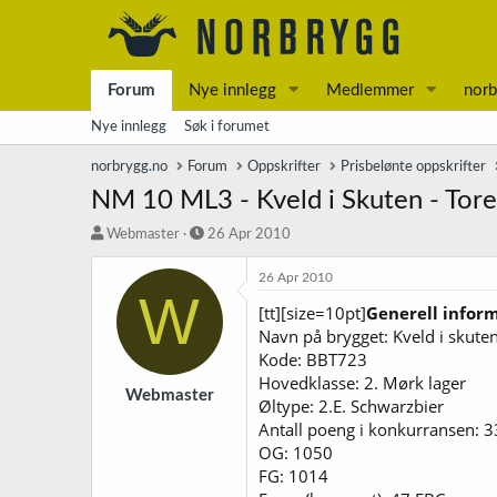
Forum
Nye innlegg
Medlemmer
norb
Nye innlegg
Søk i forumet
norbrygg.no
Forum
Oppskrifter
Prisbelønte oppskrifter
NM 10 ML3 - Kveld i Skuten - Tore
T
S
Webmaster
26 Apr 2010
r
t
å
a
26 Apr 2010
W
d
r
[tt][size=10pt]
Generell infor
s
t
Navn på brygget: Kveld i skute
t
d
a
a
Kode: BBT723
r
t
Hovedklasse: 2. Mørk lager
t
o
Webmaster
Øltype: 2.E. Schwarzbier
e
Antall poeng i konkurransen: 3
r
OG: 1050
FG: 1014