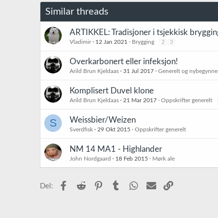
Similar threads
ARTIKKEL: Tradisjoner i tsjekkisk bryggin
Vladimir
12 Jan 2021
Brygging
2
3
Overkarbonert eller infeksjon!
Arild Brun Kjeldaas
31 Jul 2017
Generelt og nybegynne
Komplisert Duvel klone
Arild Brun Kjeldaas
21 Mar 2017
Oppskrifter generelt
Weissbier/Weizen
S
Sverdfisk
29 Okt 2015
Oppskrifter generelt
NM 14 MA1 - Highlander
John Nordgaard
18 Feb 2015
Mørk ale
Facebook
Reddit
Pinterest
Tumblr
WhatsApp
E-post
Link
Del: