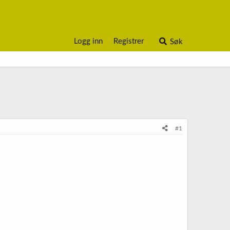
Logg inn
Registrer
Søk
#1