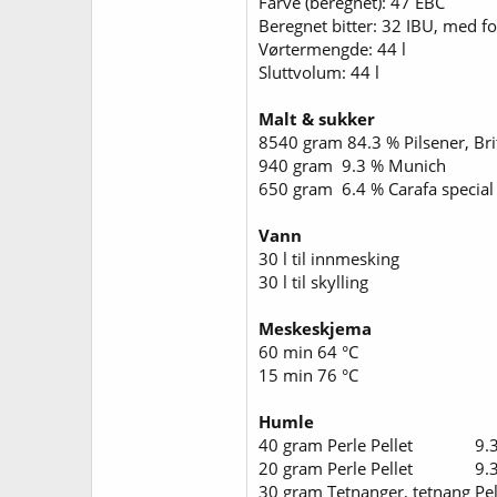
Farve (beregnet): 47 EBC
Beregnet bitter: 32 IBU, med fo
Vørtermengde: 44 l
Sluttvolum: 44 l
Malt & sukker
8540 gram 84.3 % Pilsener, Br
940 gram 9.3 % Munich 
650 gram 6.4 % Carafa specia
Vann
30 l til innmesking
30 l til skylling
Meskeskjema
60 min 64 °C
15 min 76 °C
Humle
40 gram Perle Pellet 9.3 
20 gram Perle Pellet 9.3 
30 gram Tetnanger, tetnang Pel