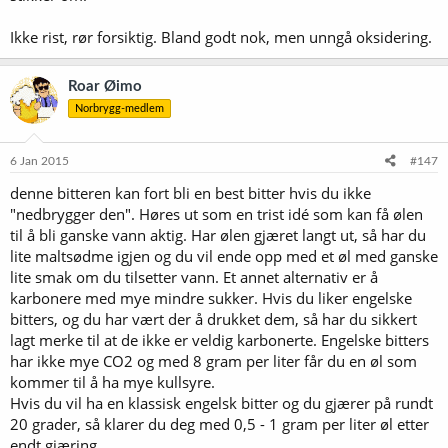
Ikke rist, rør forsiktig. Bland godt nok, men unngå oksidering.
Roar Øimo
Norbrygg-medlem
6 Jan 2015
#147
denne bitteren kan fort bli en best bitter hvis du ikke
"nedbrygger den". Høres ut som en trist idé som kan få ølen
til å bli ganske vann aktig. Har ølen gjæret langt ut, så har du
lite maltsødme igjen og du vil ende opp med et øl med ganske
lite smak om du tilsetter vann. Et annet alternativ er å
karbonere med mye mindre sukker. Hvis du liker engelske
bitters, og du har vært der å drukket dem, så har du sikkert
lagt merke til at de ikke er veldig karbonerte. Engelske bitters
har ikke mye CO2 og med 8 gram per liter får du en øl som
kommer til å ha mye kullsyre.
Hvis du vil ha en klassisk engelsk bitter og du gjærer på rundt
20 grader, så klarer du deg med 0,5 - 1 gram per liter øl etter
endt gjæring.