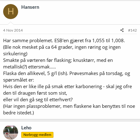
Hansern
H
4 Nov 2014
#142
Har samme problemet. ESB'en gjæret fra 1,055 til 1,008.
(Ble nok mesket på ca 64 grader, ingen røring og ingen
sirkulering)
Smakte på vørteren før flasking; knusktørr, med en
metallisk(?) ettersmak.....
Flaska den allikevel, 5 g/l (ish). Prøvesmakes på torsdag, og
spørsmålet er:
Hvis den er like ille på smak etter karbonering - skal jeg ofre
den til draugen først som sist,
eller vil den gå seg til etterhvert?
(Har ingen plassproblemer, men flaskene kan benyttes til noe
bedre istedet.)
Leho
Norbrygg-medlem