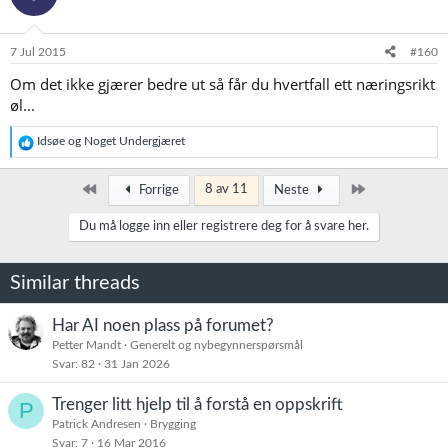
j
o
n
e
7 Jul 2015
#160
r
Om det ikke gjærer bedre ut så får du hvertfall ett næringsrikt
:
øl...
R
Idsøe
og
Noget Undergjæret
e
a
k
Først
Siste
8 av 11
Forrige
Neste
s
j
Du må logge inn eller registrere deg for å svare her.
o
n
e
Similar threads
r
:
Har AI noen plass på forumet?
Petter Mandt
Generelt og nybegynnerspørsmål
Svar
82
31 Jan 2026
Trenger litt hjelp til å forstå en oppskrift
P
Patrick Andresen
Brygging
Svar
7
16 Mar 2016