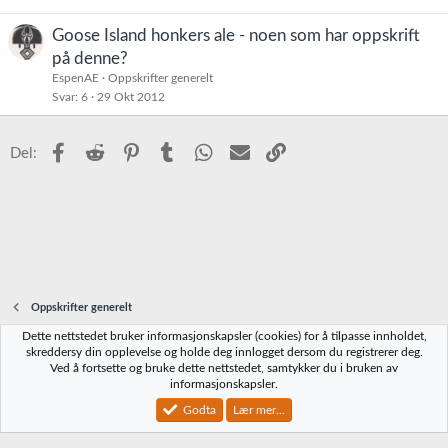
Goose Island honkers ale - noen som har oppskrift
på denne?
EspenAE
Oppskrifter generelt
Svar
6
29 Okt 2012
Facebook
Reddit
Pinterest
Tumblr
WhatsApp
E-post
Link
Del:
Oppskrifter generelt
Dette nettstedet bruker informasjonskapsler (cookies) for å tilpasse innholdet,
Norbrygg-default
skreddersy din opplevelse og holde deg innlogget dersom du registrerer deg.
Ved å fortsette og bruke dette nettstedet, samtykker du i bruken av
Kontakt oss
Vilkår og regler
Personvernregler
Hjelp
Hjem
R
informasjonskapsler.
S
S
Godta
Lær mer...
®
Community platform by XenForo
© 2010-2023 XenForo Ltd.