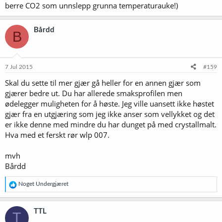
berre CO2 som unnslepp grunna temperaturauke!)
Bårdd
B
7 Jul 2015
#159
Skal du sette til mer gjær gå heller for en annen gjær som
gjærer bedre ut. Du har allerede smaksprofilen men
ødelegger muligheten for å høste. Jeg ville uansett ikke høstet
gjær fra en utgjæring som jeg ikke anser som vellykket og det
er ikke denne med mindre du har dunget på med crystallmalt.
Hva med et ferskt rør wlp 007.
mvh
Bårdd
R
Noget Undergjæret
e
a
k
TTL
T
s