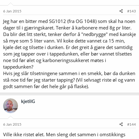
6 Jan 2015
#143
Jeg har en bitter med SG1012 (fra OG 1048) som skal ha noen
dager til i gjæringskaret. Tenker å karbonere med 8g pr liter.
Da blir det litt sterkt, tenker derfor å "nedbrygge" med kanskje
så mye som 5 liter vann. Vil koke dette vannet ca 15 min,
kjøle det og tilsette i dunken. Er det greit å gjøre det samtidig
som jeg tapper over i tappedunken, eller bør vannet tilsettes
noe tid før ølet og karboneringssukkeret møtes i
tappedunken?
Hvis jeg slår tilsetningene sammen i en smekk, bør da dunken
stå noe tid før jeg starter tapping? (Vil selvsagt riste øl og vann
godt sammen før det hele går på flaske).
kjetilG
6 Jan 2015
#144
Ville ikke ristet ølet. Men sleng det sammen i omstikkings