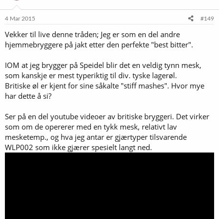
4 Mar 2015
#149
Vekker til live denne tråden; Jeg er som en del andre
hjemmebryggere på jakt etter den perfekte "best bitter".
IOM at jeg brygger på Speidel blir det en veldig tynn mesk,
som kanskje er mest typeriktig til div. tyske lagerøl.
Britiske øl er kjent for sine såkalte "stiff mashes". Hvor mye
har dette å si?
Ser på en del youtube videoer av britiske bryggeri. Det virker
som om de opererer med en tykk mesk, relativt lav
mesketemp., og hva jeg antar er gjærtyper tilsvarende
WLP002 som ikke gjærer spesielt langt ned.