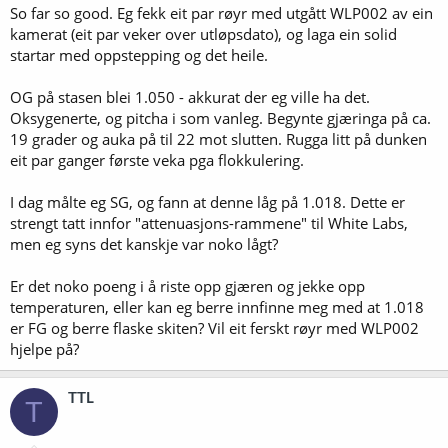
So far so good. Eg fekk eit par røyr med utgått WLP002 av ein
kamerat (eit par veker over utløpsdato), og laga ein solid
startar med oppstepping og det heile.
OG på stasen blei 1.050 - akkurat der eg ville ha det.
Oksygenerte, og pitcha i som vanleg. Begynte gjæringa på ca.
19 grader og auka på til 22 mot slutten. Rugga litt på dunken
eit par ganger første veka pga flokkulering.
I dag målte eg SG, og fann at denne låg på 1.018. Dette er
strengt tatt innfor "attenuasjons-rammene" til White Labs,
men eg syns det kanskje var noko lågt?
Er det noko poeng i å riste opp gjæren og jekke opp
temperaturen, eller kan eg berre innfinne meg med at 1.018
er FG og berre flaske skiten? Vil eit ferskt røyr med WLP002
hjelpe på?
TTL
T