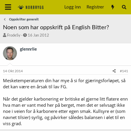
Logg inn
Registrer
Oppskrifter generelt
Noen som har oppskrift på English Bitter?
T
S
FrodeSy
16 Jan 2012
r
t
å
a
glennrlie
d
r
s
t
t
d
a
a
14 Okt 2014
#141
r
t
t
o
Mesketemperaturen din har mye å si for gjæringsforløpet, så
e
det kan være en årsak til lav FG.
r
Når det gjelder karbonering er britiske øl gjerne litt flatere enn
hva man er vant med her på berget, men det er selvsagt ikke
noe i veien for å karbonere etter egen smak. Kullsyre er (som
navnet tilsier) syrlig, og påvirker således balansen i ølet til en
viss grad.