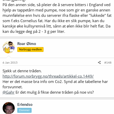
På den annen side, så pleier de å servere bitters i England ved
hjelp av tappetårn med pumpe, noe som gir en ganske annen
munnfølelse enn hvis du serverer ifra flaske eller "lukkede" fat
som f.eks Cornelius fat. Har du ikke en slik pumpe, kan du
kanskje øke kullsyrenivå litt, sånn at ølen ikke blir helt flat. Da
kan du legge deg på 2 - 3 g per liter.
Roar Øimo
Norbrygg-medlem
6 Jan 2015
#148
Sjekk ut denne tråden.
http://forum.norbrygg.no/threads/artikkel-co.1449/
Her er det masse bra info om Co2. Synd at alle tabellene har
forsvunnet.
@Gahr
Er det mulig å fikse denne tråden på noe vis?
Erlendso
Dommer