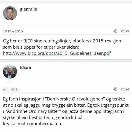
glennrlie
19 Mai 2015
#153
Og her er BJCP sine retningslinjer, blodfersk 2015-revisjon
som ble sluppet for et par uker siden:
http://www.bjcp.org/docs/2015_Guidelines_Beer.pdf
Idsøe
6 Jul 2015
#154
Eg fann inspirasjon i "Den Norske Ølrevolusjonen" og tenkte
at no skal eg jaggu meg brygge ein bitter. Eg tok utgangspunkt
i "Andrimne Ordinary Bitter" og jazza denne opp littegrann i
styrke til ein best bitter, og endra litt på
krystallmalten/ambermalten.