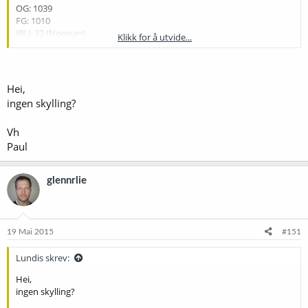
OG: 1039
FG: 1010
IBU: 32 (Noonan)
Klikk for å utvide...
3 kg Thomas Fawcett pale malt, 5,3 EBC
100 g Thomas Fawcett amber malt, 90 EBC
250 g Thomas Fawcett dark crystal malt, 300 EBC
Hei,
23 g East Kent Goldings, pellets, 5,9 % aa, 60 min.
ingen skylling?
30 g East Kent Goldings, pellets, 5,9 % aa, 15 min.
30 g East Kent Goldings, pellets, 5,9 % aa, 2 min.
Vh
10 g East Kent Goldings, pellets, 5,9 % aa, tørrhumle
1 tab. Servomyces, 15 min.
Paul
1/2 tab. Protafloc, 15 min.
White Labs WLP002
glennrlie
Mesking i 60 min. på 65 °C, 5 min. på 78 ° C. Gjæring på 19-20 °C i 10-
14 dager, tørrhumle fra dag 5.
19 Mai 2015
#151
Lundis skrev:
Hei,
ingen skylling?