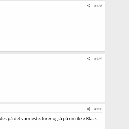
#128
#129
#130
ales på det varmeste, lurer også på om ikke Black