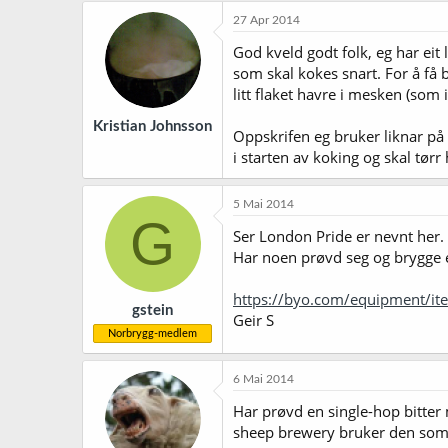
27 Apr 2014
God kveld godt folk, eg har eit
som skal kokes snart. For å få 
litt flaket havre i mesken (som 
Kristian Johnsson
Oppskrifen eg bruker liknar på
i starten av koking og skal tør
5 Mai 2014
G
Ser London Pride er nevnt her.
Har noen prøvd seg og brygge e
https://byo.com/equipment/ite
gstein
Geir S
Norbrygg-medlem
6 Mai 2014
Har prøvd en single-hop bitter
sheep brewery bruker den som a