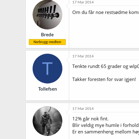
17 Mar 2014
Om du får noe restsødme komme
Brede
Norbrygg-medlem
17 Mar 2014
T
Tenkte rundt 65 grader og wlp00
Takker foresten for svar igjen!
Tollefsen
17 Mar 2014
12% går nok fint.
Blir veldig mye humle i forhold t
Er en sammenheng mellom høy