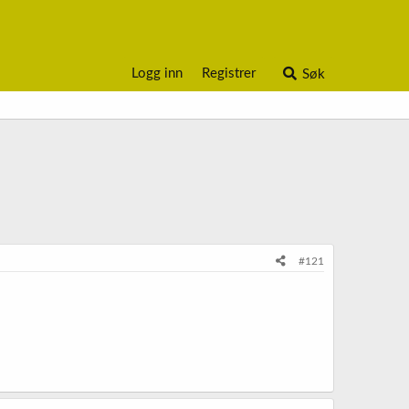
Logg inn
Registrer
Søk
#121