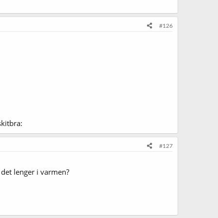
#126
l :skitbra:
#127
 det lenger i varmen?