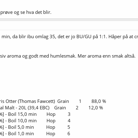
 prøve og se hva det blir.
1 min, da blir ibu omlag 35, det er jo BU/GU på 1:1. Håper på at
ssiv aroma og godt med humlesmak. Mer aroma enn smak altså.
ris Otter (Thomas Fawcett) Grain 1 88,0 %
al Malt - 20L (39,4 EBC) Grain 2 12,0 %
0 %] - Boil 15,0 min Hop 3
 %] - Boil 10,0 min Hop 4
0 %] - Boil 5,0 min Hop 5
0 %] - Boil 1,0 min Hop 6