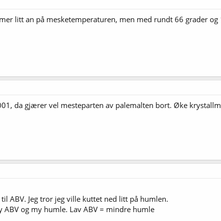
r litt an på mesketemperaturen, men med rundt 66 grader og 10 
1, da gjærer vel mesteparten av palemalten bort. Øke krystallmalt 
il ABV. Jeg tror jeg ville kuttet ned litt på humlen.
 ABV og my humle. Lav ABV = mindre humle