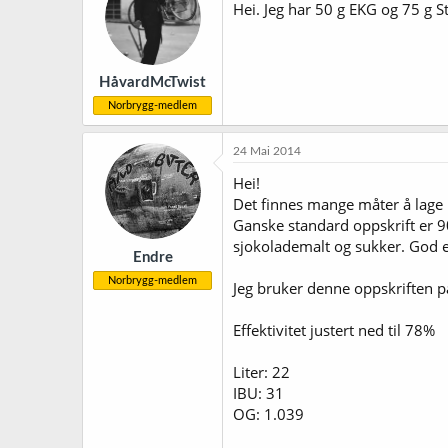
Hei. Jeg har 50 g EKG og 75 g St
HåvardMcTwist
Norbrygg-medlem
24 Mai 2014
Hei!
Det finnes mange måter å lage bi
Ganske standard oppskrift er 9
sjokolademalt og sukker. God en
Endre
Norbrygg-medlem
Jeg bruker denne oppskriften på
Effektivitet justert ned til 78%
Liter: 22
IBU: 31
OG: 1.039