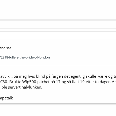
er disse
318-fullers-the-pride-of-london
vvik... Så meg hvis blind på fargen det egentlig skulle være og ti
C80. Brukte Wlp500 pitchet på 17 og så flatt 19 etter to dager. 
 ble servert halvlunken.
apatalk