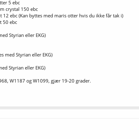
ter 5 ebc
m crystal 150 ebc
 12 ebc (Kan byttes med maris otter hvis du ikke får tak i)
t 50 ebc
med Styrian eller EKG)
es med Styrian eller EKG)
med Styrian eller EKG)
W1968, W1187 og W1099, gjær 19-20 grader.