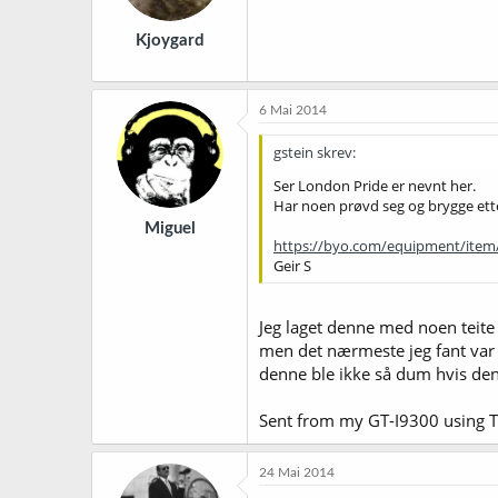
Kjoygard
6 Mai 2014
gstein skrev:
Ser London Pride er nevnt her.
Har noen prøvd seg og brygge ett
Miguel
https://byo.com/equipment/item/2
Geir S
Jeg laget denne med noen teite a
men det nærmeste jeg fant var 
denne ble ikke så dum hvis den
Sent from my GT-I9300 using T
24 Mai 2014