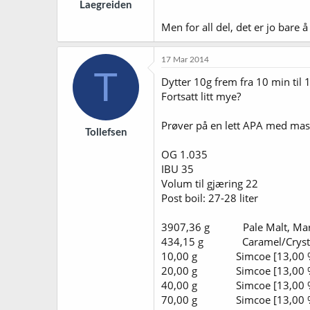
Laegreiden
Men for all del, det er jo bare å
17 Mar 2014
T
Dytter 10g frem fra 10 min til 
Fortsatt litt mye?
Prøver på en lett APA med ma
Tollefsen
OG 1.035
IBU 35
Volum til gjæring 22
Post boil: 27-28 liter
3907,36 g Pale Malt, Ma
434,15 g Caramel/Cryst
10,00 g Simcoe [13,0
20,00 g Simcoe [13,00
40,00 g Simcoe [13,0
70,00 g Simcoe [13,0