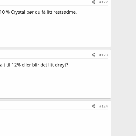
#122
% Crystal bør du få litt restsødme.
#123
til 12% eller blir det litt drøyt?
#124