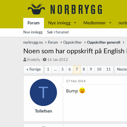
Forum
Nye innlegg
Medlemmer
norb
Nye innlegg
Søk i forumet
norbrygg.no
Forum
Oppskrifter
Oppskrifter generelt
Noen som har oppskrift på English 
T
S
FrodeSy
16 Jan 2012
r
t
Forrige
1
...
5
6
7
8
9
10
11
Nest
å
a
d
r
s
t
17 Mar 2014
T
t
d
Bump
a
a
r
t
t
o
e
r
Tollefsen