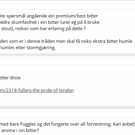
 lite spørsmål angående ein premium/best bitter
bedre skumfasthet i ein bitter lurer eg på å bruke
i stout), nokon som har erfaring på dette ?
 den som er i denne tråden men skal få noko ekstra bitter humle
r humles etter stormgjæring.
tter disse
m/2318-fullers-the-pride-of-london
 med bare Fuggles og det fungerte over all forventning. Kan anbef
roma i sin bitter?