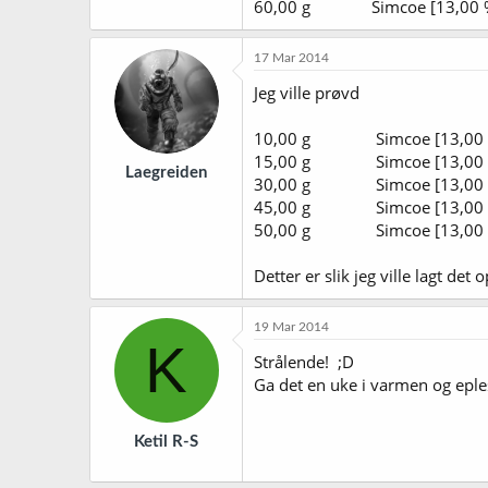
60,00 g Simcoe [13,00
17 Mar 2014
Jeg ville prøvd
10,00 g Simcoe [13,0
15,00 g Simcoe [13,0
Laegreiden
30,00 g Simcoe [13,0
45,00 g Simcoe [13,0
50,00 g Simcoe [13,00 %] - 
Detter er slik jeg ville lagt det
19 Mar 2014
K
Strålende! ;D
Ga det en uke i varmen og eples
Ketil R-S