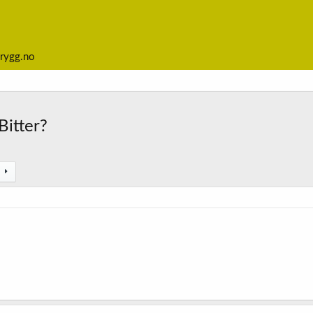
rygg.no
Bitter?
e