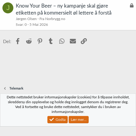
L
Know Your Beer – ny kampanje skal gjøre
J
å
etiketten på kommersielt øl lettere å forstå
s
Jørgen Olsen
Fra Norbrygg.no
t
Svar
0
5 Mai 2026
Facebook
Reddit
Pinterest
Tumblr
WhatsApp
E-post
Link
Del:
Telemark
Dette nettstedet bruker informasjonskapsler (cookies) for å tilpasse innholdet,
Norbrygg-default
skreddersy din opplevelse og holde deg innlogget dersom du registrerer deg.
Ved å fortsette og bruke dette nettstedet, samtykker du i bruken av
Kontakt oss
Vilkår og regler
Personvernregler
Hjelp
Hjem
R
informasjonskapsler.
S
S
Godta
Lær mer...
®
Community platform by XenForo
© 2010-2023 XenForo Ltd.