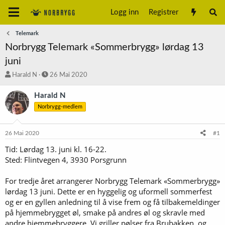
Logg inn
Registrer
Telemark
Norbrygg Telemark «Sommerbrygg» lørdag 13
juni
T
S
Harald N
26 Mai 2020
r
t
å
a
Harald N
d
r
Norbrygg-medlem
s
t
t
d
a
a
26 Mai 2020
#1
r
t
t
o
Tid: Lørdag 13. juni kl. 16-22.
e
Sted: Flintvegen 4, 3930 Porsgrunn
r
For tredje året arrangerer Norbrygg Telemark «Sommerbrygg»
lørdag 13 juni. Dette er en hyggelig og uformell sommerfest
og er en gyllen anledning til å vise frem og få tilbakemeldinger
på hjemmebrygget øl, smake på andres øl og skravle med
andre hjemmebryggere. Vi griller pølser fra Brubakken, og