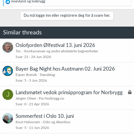
R
msevland
og
loebrygg
e
a
k
Du må logge inn eller registrere deg for å svare her.
s
j
o
Similar threads
n
e
r
Oslofjorden Ølfestival 13. juni 2026
:
Tor.
Konkurranser og andre ølrelaterte begivenheter
Svar
21
24 Jun 2026
Bayer Bag Night hos Austmann 02. Juni 2026
Espen Breivik
Trøndelag
Svar
5
3 Jun 2026
L
Landsmøtet vedok prinsipprogram for Norbrygg
J
å
Jørgen Olsen
Fra Norbrygg.no
Svar
0
21 Apr 2026
s
t
Sommerfest i Oslo 10. juni
Knut Halvorsen
Oslo og Akershus
Svar
5
11 Jun 2026