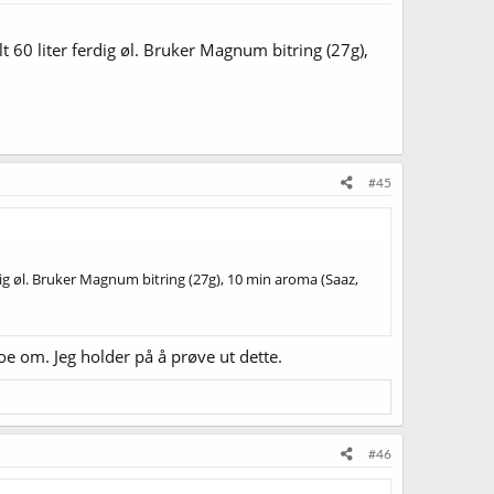
t 60 liter ferdig øl. Bruker Magnum bitring (27g),
#45
dig øl. Bruker Magnum bitring (27g), 10 min aroma (Saaz,
oe om. Jeg holder på å prøve ut dette.
#46