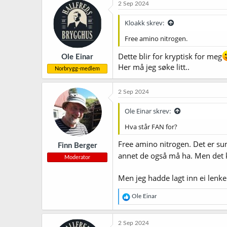
2 Sep 2024
Kloakk skrev:
Free amino nitrogen.
Dette blir for kryptisk for meg
Ole Einar
Her må jeg søke litt..
Norbrygg-medlem
2 Sep 2024
Ole Einar skrev:
Hva står FAN for?
Free amino nitrogen. Det er su
Finn Berger
annet de også må ha. Men det ka
Moderator
Men jeg hadde lagt inn ei lenke 
R
Ole Einar
e
a
k
2 Sep 2024