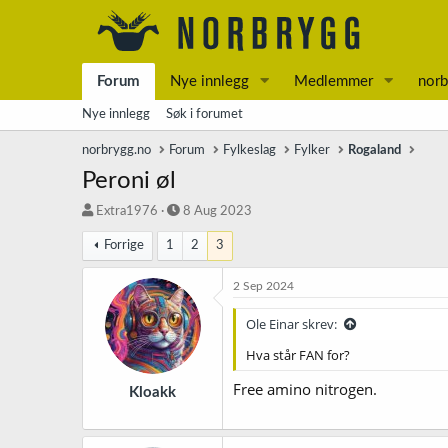
Forum
Nye innlegg
Medlemmer
norb
Nye innlegg
Søk i forumet
norbrygg.no
Forum
Fylkeslag
Fylker
Rogaland
Peroni øl
T
S
Extra1976
8 Aug 2023
r
t
Forrige
1
2
3
å
a
d
r
s
t
2 Sep 2024
t
d
a
a
Ole Einar skrev:
r
t
Hva står FAN for?
t
o
e
Free amino nitrogen.
r
Kloakk