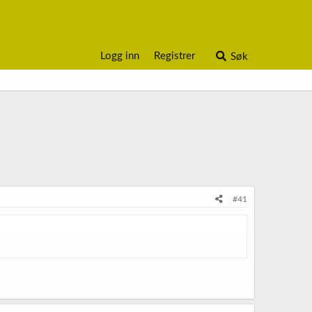
Logg inn
Registrer
Søk
#41