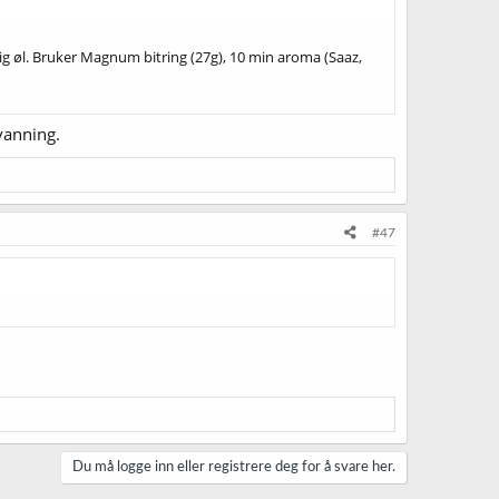
dig øl. Bruker Magnum bitring (27g), 10 min aroma (Saaz,
tvanning.
#47
Du må logge inn eller registrere deg for å svare her.