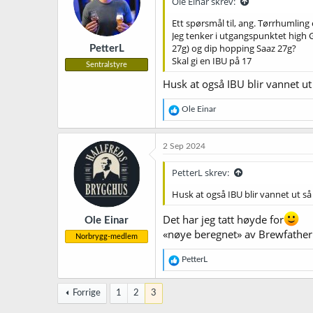
Ole Einar skrev:
o
n
Ett spørsmål til, ang. Tørrhumling
e
Jeg tenker i utgangspunktet high G
r
27g) og dip hopping Saaz 27g?
PetterL
:
Skal gi en IBU på 17
Sentralstyre
Husk at også IBU blir vannet ut 
R
Ole Einar
e
a
k
2 Sep 2024
s
j
PetterL skrev:
o
n
Husk at også IBU blir vannet ut så
e
r
Det har jeg tatt høyde for
Ole Einar
:
«nøye beregnet» av Brewfather
Norbrygg-medlem
R
PetterL
e
a
k
Forrige
1
2
3
s