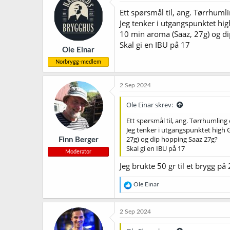
s
j
Ett spørsmål til, ang. Tørrhuml
o
Jeg tenker i utgangspunktet hig
n
10 min aroma (Saaz, 27g) og d
e
r
Skal gi en IBU på 17
Ole Einar
:
Norbrygg-medlem
2 Sep 2024
Ole Einar skrev:
Ett spørsmål til, ang. Tørrhumling
Jeg tenker i utgangspunktet high G
27g) og dip hopping Saaz 27g?
Finn Berger
Skal gi en IBU på 17
Moderator
Jeg brukte 50 gr til et brygg p
R
Ole Einar
e
a
k
2 Sep 2024
s
j