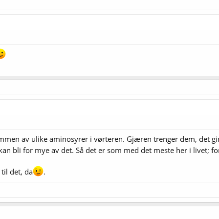
mmen av ulike aminosyrer i vørteren. Gjæren trenger dem, det g
n bli for mye av det. Så det er som med det meste her i livet; for 
til det, da
.