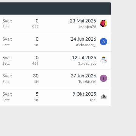
Svar
0
23 Mai 2025
Sett
927
Marsjen76
Svar
0
24 Jun 2026
A
Sett
1K
Aleksander_I
Svar
0
12 Jul 2026
Sett
468
Gardebrygg
Svar
30
27 Jun 2026
T
Sett
1K
Tsjekkisk øl
Svar
5
9 Okt 2025
Sett
1K
Mc.