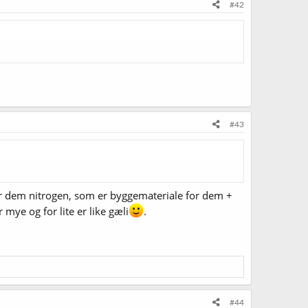
#42
#43
ir dem nitrogen, som er byggemateriale for dem +
mye og for lite er like gæli
.
#44