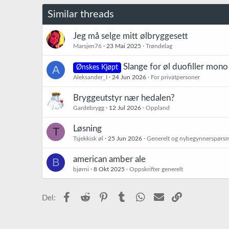
j
o
Similar threads
n
e
r
Jeg må selge mitt ølbryggesett
:
Marsjen76
23 Mai 2025
Trøndelag
Slange for øl duofiller mon
A
Ønskes Kjøpt
Aleksander_I
24 Jun 2026
For privatpersoner
Bryggeutstyr nær hedalen?
Gardebrygg
12 Jul 2026
Oppland
Løsning
T
Tsjekkisk øl
25 Jun 2026
Generelt og nybegynnerspørs
american amber ale
B
bjørni
8 Okt 2025
Oppskrifter generelt
Facebook
Reddit
Pinterest
Tumblr
WhatsApp
E-post
Link
Del: